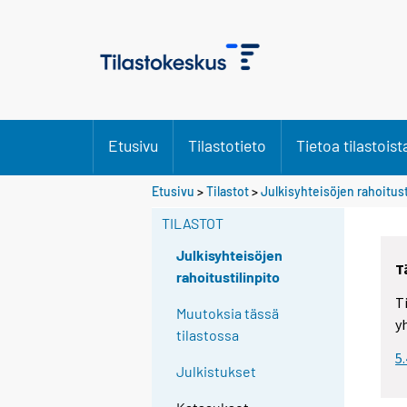
Etusivu
Tilastotieto
Tietoa tilastoist
Etusivu
>
Tilastot
>
Julkisyhteisöjen rahoitust
TILASTOT
Julkisyhteisöjen
T
rahoitustilinpito
T
Muutoksia tässä
y
tilastossa
5
Julkistukset