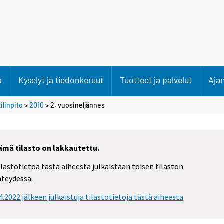
a
Kyselyt ja tiedonkeruut
Tuotteet ja palvelut
Aja
ilinpito
>
2010
>
2. vuosineljännes
ämä tilasto on lakkautettu.
ilastotietoa tästä aiheesta julkaistaan toisen tilaston
hteydessä.
.4.2022 jälkeen julkaistuja tilastotietoja tästä aiheesta