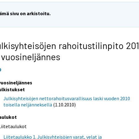
ämä sivu on arkistoitu.
lkisyhteisöjen rahoitustilinpito 20
 vuosineljännes
0
 vuosineljännes
ulkistukset
Julkisyhteisöjen nettorahoitusvarallisuus laski vuoden 2010
toisella neljänneksellä
(1.10.2010)
aulukot
Liitetaulukot
Liitetaulukko 1. Julkisyhteisöjen varat, velat ja