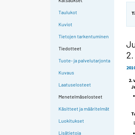
Katsaukset
Taulukot
T
Kuviot
Tietojen tarkentuminen
Ju
Tiedotteet
2.
Tuote- ja palvelutarjonta
201
Kuvaus
2.
Laatuselosteet
J
Menetelmäselosteet
Käsitteet ja määritelmät
T
Luokitukset
Lisätietoja