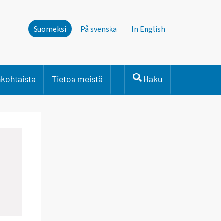
Suomeksi
På svenska
In English
nkohtaista
Tietoa meistä
Haku