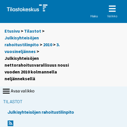
Valikko
Haku
Etusivu
>
Tilastot
>
Julkisyhteisöjen
rahoitustilinpito
>
2010
>
3.
vuosineljännes
>
Julkisyhteisöjen
nettorahoitusvarallisuus nousi
vuoden 2010 kolmannella
neljänneksellä
Avaa valikko
TILASTOT
Julkisyhteisöjen rahoitustilinpito
Y
Y