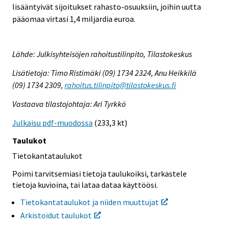
lisääntyivät sijoitukset rahasto-osuuksiin, joihin uutta
pääomaa virtasi 1,4 miljardia euroa.
Lähde: Julkisyhteisöjen rahoitustilinpito, Tilastokeskus
Lisätietoja: Timo Ristimäki (09) 1734 2324, Anu Heikkilä
(09) 1734 2309,
rahoitus.tilinpito@tilastokeskus.fi
Vastaava tilastojohtaja: Ari Tyrkkö
Julkaisu pdf-muodossa
(233,3 kt)
Taulukot
Tietokantataulukot
Poimi tarvitsemiasi tietoja taulukoiksi, tarkastele
tietoja kuvioina, tai lataa dataa käyttöösi.
Tietokantataulukot ja niiden muuttujat
Arkistoidut taulukot