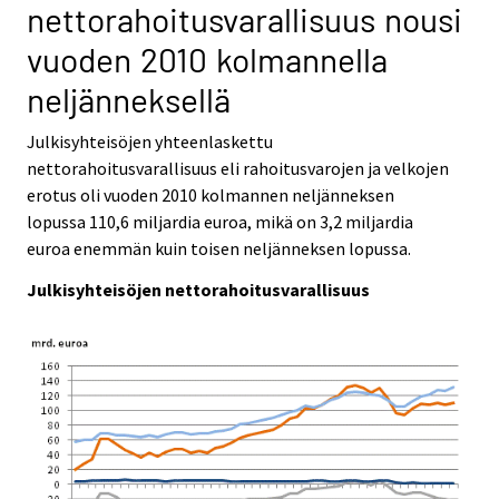
nettorahoitusvarallisuus nousi
v
v
i
i
vuoden 2010 kolmannella
c
c
e
e
neljänneksellä
.
.
Julkisyhteisöjen yhteenlaskettu
nettorahoitusvarallisuus eli rahoitusvarojen ja velkojen
erotus oli vuoden 2010 kolmannen neljänneksen
lopussa 110,6 miljardia euroa, mikä on 3,2 miljardia
euroa enemmän kuin toisen neljänneksen lopussa.
Julkisyhteisöjen nettorahoitusvarallisuus