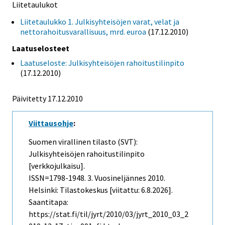
Liitetaulukot
Liitetaulukko 1. Julkisyhteisöjen varat, velat ja
nettorahoitusvarallisuus, mrd. euroa
(17.12.2010)
Laatuselosteet
Laatuseloste: Julkisyhteisöjen rahoitustilinpito
(17.12.2010)
Päivitetty 17.12.2010
Viittausohje
:
Suomen virallinen tilasto (SVT):
Julkisyhteisöjen rahoitustilinpito
[verkkojulkaisu].
ISSN=1798-1948.
3. Vuosineljännes
2010.
Helsinki: Tilastokeskus [viitattu: 6.8.2026].
Saantitapa:
https://stat.fi/til/jyrt/2010/03/jyrt_2010_03_2