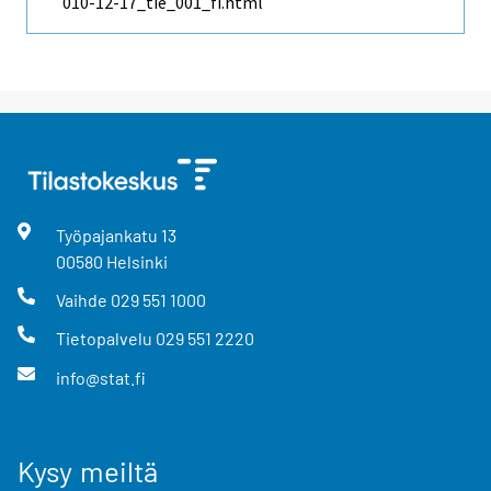
010-12-17_tie_001_fi.html
Työpajankatu
13
00580
Helsinki
Vaihde
029 551 1000
Tietopalvelu
029 551 2220
info@stat.fi
Kysy meiltä