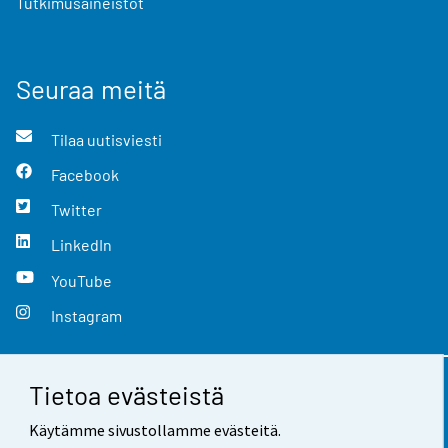
Tutkimusaineistot
Seuraa meitä
Tilaa uutisviesti
Facebook
Twitter
LinkedIn
YouTube
Instagram
Tietoa evästeistä
Yhteystiedot
Käytämme sivustollamme evästeitä.
Palaute