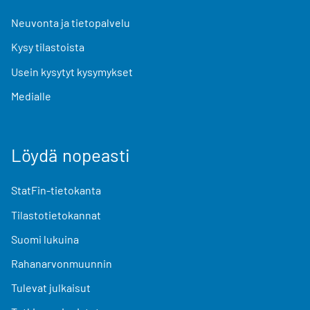
Neuvonta ja tietopalvelu
Kysy tilastoista
Usein kysytyt kysymykset
Medialle
Löydä nopeasti
StatFin-tietokanta
Tilastotietokannat
Suomi lukuina
Rahanarvonmuunnin
Tulevat julkaisut