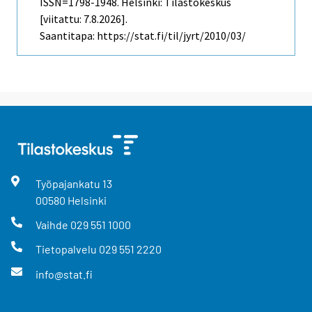
ISSN=1798-1948. Helsinki: Tilastokeskus
[viitattu: 7.8.2026].
Saantitapa: https://stat.fi/til/jyrt/2010/03/
Työpajankatu
13
00580
Helsinki
Vaihde
029 551 1000
Tietopalvelu
029 551 2220
info@stat.fi