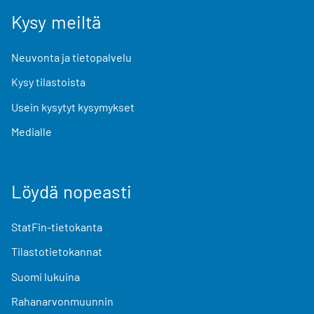
Kysy meiltä
Neuvonta ja tietopalvelu
Kysy tilastoista
Usein kysytyt kysymykset
Medialle
Löydä nopeasti
StatFin-tietokanta
Tilastotietokannat
Suomi lukuina
Rahanarvonmuunnin