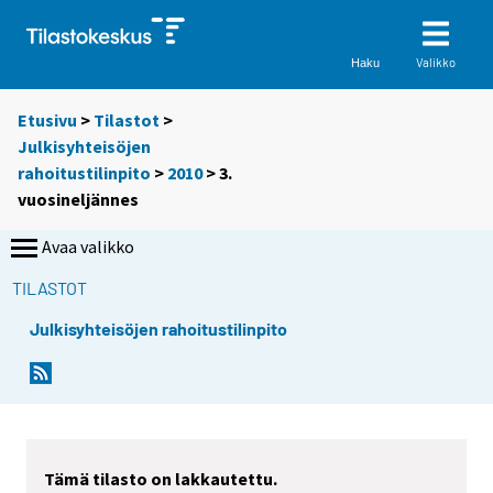
Valikko
Haku
Etusivu
>
Tilastot
>
Julkisyhteisöjen
rahoitustilinpito
>
2010
>
3.
vuosineljännes
Avaa valikko
TILASTOT
Julkisyhteisöjen rahoitustilinpito
Tämä tilasto on lakkautettu.