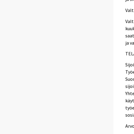
Valt
Valt
kuuk
saat
ja v
TELA
Sijo
Työe
Suom
sijo
Yhte
käyt
työe
sosi
Arv