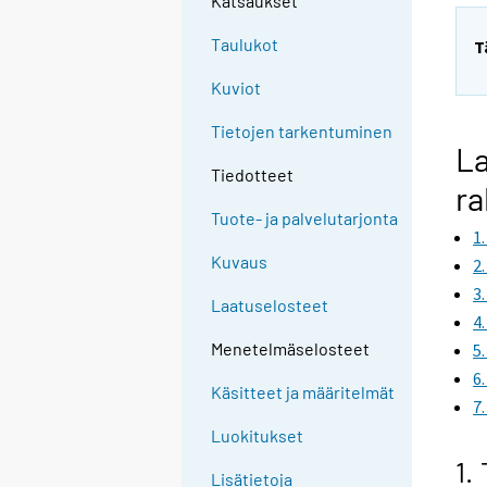
Katsaukset
Taulukot
T
Kuviot
Tietojen tarkentuminen
La
Tiedotteet
ra
Tuote- ja palvelutarjonta
1
Kuvaus
2
3
Laatuselosteet
4
Menetelmäselosteet
5
6
Käsitteet ja määritelmät
7
Luokitukset
1.
Lisätietoja