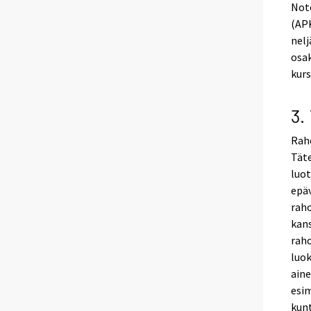
Not
(APK
nelj
osak
kurs
3.
Raho
Täte
luot
epä
raho
kan
raho
luok
aine
esim
kunt