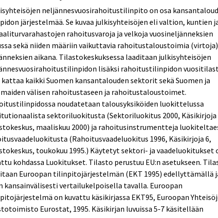
isyhteisöjen neljännesvuosirahoitustilinpito on osa kansantalou
npidon järjestelmää. Se kuvaa julkisyhteisöjen eli valtion, kuntien j
aaliturvarahastojen rahoitusvaroja ja velkoja vuosineljänneksien
ssa sekä niiden määriin vaikuttavia rahoitustaloustoimia (virtoja
änneksien aikana. Tilastokeskuksessa laaditaan julkisyhteisöjen
ännesvuosirahoitustilinpidon lisäksi rahoitustilinpidon vuositilas
 kattaa kaikki Suomen kansantalouden sektorit sekä Suomen ja
maiden välisen rahoitustaseen ja rahoitustaloustoimet.
itustilinpidossa noudatetaan talousyksiköiden luokittelussa
itutionaalista sektoriluokitusta (Sektoriluokitus 2000, Käsikirjoja 
stokeskus, maaliskuu 2000) ja rahoitusinstrumentteja luokiteltae
itusvaadeluokitusta (Rahoitusvaadeluokitus 1996, Käsikirjoja 6,
stokeskus, toukokuu 1995.) Käytetyt sektori- ja vaadeluokitukset 
ttu kohdassa Luokitukset. Tilasto perustuu EU:n asetukseen. Tila
itaan Euroopan tilinpitojärjestelmän (EKT 1995) edellyttämällä j
n kansainvälisesti vertailukelpoisella tavalla. Euroopan
npitojärjestelmä on kuvattu käsikirjassa EKT95, Euroopan Yhteisö
stotoimisto Eurostat, 1995. Käsikirjan luvuissa 5-7 käsitellään