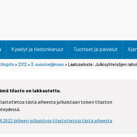
a
Kyselyt ja tiedonkeruut
Tuotteet ja palvelut
Aja
ilinpito
>
2012
>
3. vuosineljännes
> Laatuseloste: Julkisyhteisöjen rahoi
ämä tilasto on lakkautettu.
ilastotietoa tästä aiheesta julkaistaan toisen tilaston
hteydessä.
.4.2022 jälkeen julkaistuja tilastotietoja tästä aiheesta