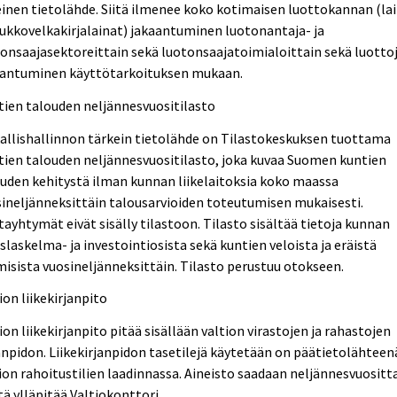
inen tietolähde. Siitä ilmenee koko kotimaisen luottokannan (la
oukkovelkakirjalainat) jakaantuminen luotonantaja- ja
onsaajasektoreittain sekä luotonsaajatoimialoittain sekä luotto
aantuminen käyttötarkoituksen mukaan.
ien talouden neljännesvuositilasto
allishallinnon tärkein tietolähde on Tilastokeskuksen tuottama
ien talouden neljännesvuositilasto, joka kuvaa Suomen kuntien
uden kehitystä ilman kunnan liikelaitoksia koko maassa
ineljänneksittäin talousarvioiden toteutumisen mukaisesti.
ayhtymät eivät sisälly tilastoon. Tilasto sisältää tietoja kunnan
slaskelma- ja investointiosista sekä kuntien veloista ja eräistä
isista vuosineljänneksittäin. Tilasto perustuu otokseen.
ion liikekirjanpito
ion liikekirjanpito pitää sisällään valtion virastojen ja rahastojen
anpidon. Liikekirjanpidon tasetilejä käytetään on päätietolähteen
ion rahoitustilien laadinnassa. Aineisto saadaan neljännesvuositt
itä ylläpitää Valtiokonttori.