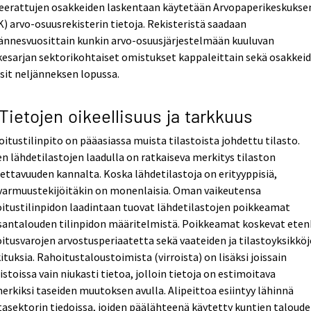
eerattujen osakkeiden laskentaan käytetään Arvopaperikeskukse
) arvo-osuusrekisterin tietoja. Rekisteristä saadaan
ännesvuosittain kunkin arvo-osuusjärjestelmään kuuluvan
esarjan sektorikohtaiset omistukset kappaleittain sekä osakkei
sit neljänneksen lopussa.
 Tietojen oikeellisuus ja tarkkuus
itustilinpito on pääasiassa muista tilastoista johdettu tilasto.
n lähdetilastojen laadulla on ratkaiseva merkitys tilaston
ettavuuden kannalta. Koska lähdetilastoja on erityyppisiä,
varmuustekijöitäkin on monenlaisia. Oman vaikeutensa
itustilinpidon laadintaan tuovat lähdetilastojen poikkeamat
santalouden tilinpidon määritelmistä. Poikkeamat koskevat eten
itusvarojen arvostusperiaatetta sekä vaateiden ja tilastoyksikkö
ituksia. Rahoitustaloustoimista (virroista) on lisäksi joissain
istoissa vain niukasti tietoa, jolloin tietoja on estimoitava
erkiksi taseiden muutoksen avulla. Alipeittoa esiintyy lähinnä
asektorin tiedoissa, joiden päälähteenä käytetty kuntien taloud