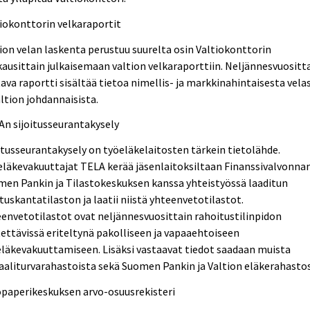
iokonttorin velkaraportit
ion velan laskenta perustuu suurelta osin Valtiokonttorin
ausittain julkaisemaan valtion velkaraporttiin. Neljännesvuositt
ava raportti sisältää tietoa nimellis- ja markkinahintaisesta vela
altion johdannaisista.
n sijoitusseurantakysely
itusseurantakysely on työeläkelaitosten tärkein tietolähde.
läkevakuuttajat TELA kerää jäsenlaitoksiltaan Finanssivalvonnan
en Pankin ja Tilastokeskuksen kanssa yhteistyössä laaditun
ituskantatilaston ja laatii niistä yhteenvetotilastot.
envetotilastot ovat neljännesvuosittain rahoitustilinpidon
ettävissä eriteltynä pakolliseen ja vapaaehtoiseen
läkevakuuttamiseen. Lisäksi vastaavat tiedot saadaan muista
aaliturvarahastoista sekä Suomen Pankin ja Valtion eläkerahasto
opaperikeskuksen arvo-osuusrekisteri