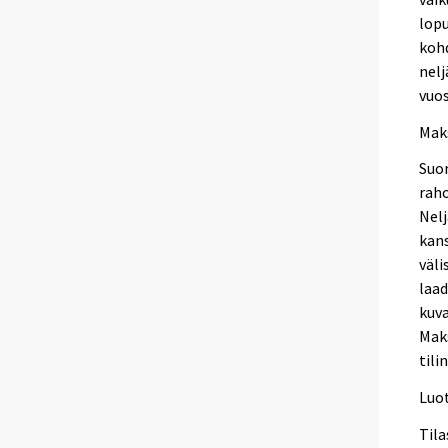
lopu
kohd
nelj
vuos
Mak
Suo
raho
Nel
kan
väli
laa
kuva
Mak
tili
Luo
Tila