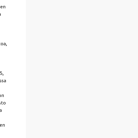
den
a
)
toa,
5,
ssa
on
sto
a
jen