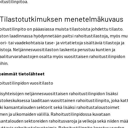
itustilinpitoa.
 Tilastotutkimuksen menetelmäkuvaus
itustilinpito on pääasiassa muista tilastoista johdettu tilasto.
ston laadinnassa hyödynnetään paitsi rahoitustilastoja, myös mu
ori- tai vaadekohtaisia tase- ja virtatietoja sisältäviä tilastoja ja
istoja. Neljännesvuositilaston laskenta perustuu kuntien ja
aaliturvarahastojen osalta myös vuosittaisen rahoitustilinpidon
ihin.
keimmät tietolähteet
itustilinpidon vuositilasto
isyhteisöjen neljännesvuosittaisen rahoitustilinpidon lisäksi
stokeskuksessa laaditaan vuosittainen rahoitustilinpito, joka kat
ki kansantalouden sektorit sekä lisäksi rahoitustaloustoimet
en ja ulkomaiden välillä. Rahoitustilinpidossa kuvataan
antalouden sektoreiden rahoitusvaroja ja velkoja sekä niiden mää
uttavia rahoitustaloustoimia. Rahoitustilinpito koostuu vuoden