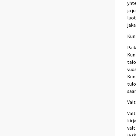
yhte
ja j
luot
jak
Kunt
Paik
Kunt
talo
vuos
Kunt
tulo
saam
Valt
Valt
kirj
valt
ja s