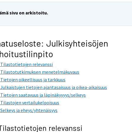
ämä sivu on arkistoitu.
atuseloste: Julkisyhteisöjen
hoitustilinpito
. Tilastotietojen relevanssi
. Tilastotutkimuksen menetelmäkuvaus
. Tietojen oikeellisuus ja tarkkuus
. Julkaistujen tietojen ajantasaisuus ja oikea-aikaisuus
. Tietojen saatavuus ja läpinäkyvyys/selkeys
. Tilastojen vertailukelpoisuus
. Selkeys ja eheys/yhtenäisyys
 Tilastotietojen relevanssi