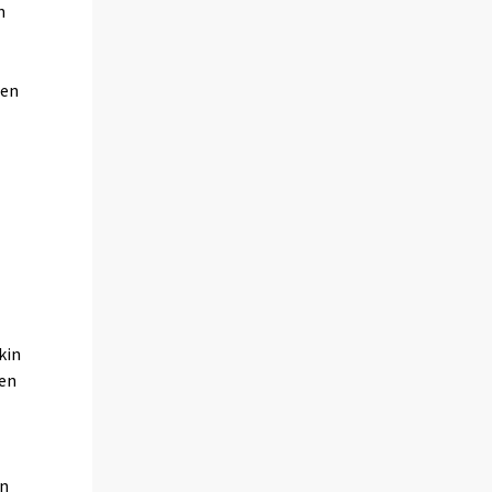
n
den
kin
jen
en