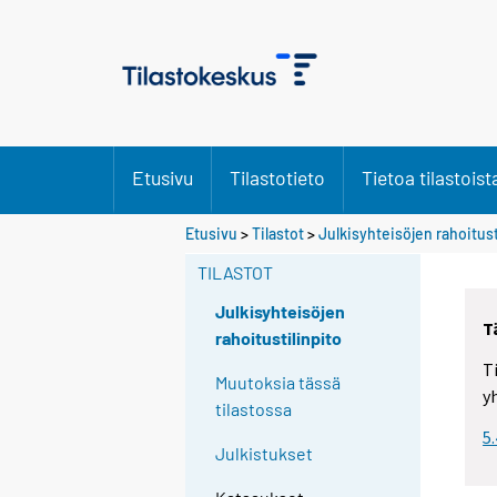
Etusivu
Tilastotieto
Tietoa tilastoist
Etusivu
>
Tilastot
>
Julkisyhteisöjen rahoitust
TILASTOT
Julkisyhteisöjen
T
rahoitustilinpito
T
Muutoksia tässä
y
tilastossa
5
Julkistukset