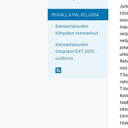
Julk
tili
MUUALLA PALVELUSSA
sosi
Kansantalouden
lopu
tilinpidon teemasivut
nelj
nelj
Kansantalouden
joka
tilinpidon EKT 2010 -
ulko
uudistus
Raho
inst
Tila
raho
Tila
kuva
laad
site
tili
tila