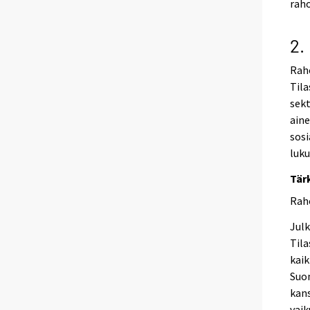
raho
2.
Raho
Tila
sekt
aine
sosi
luku
Tär
Raho
Julk
Tila
kaik
Suom
kans
vaik