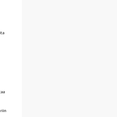
ita
taa
riin