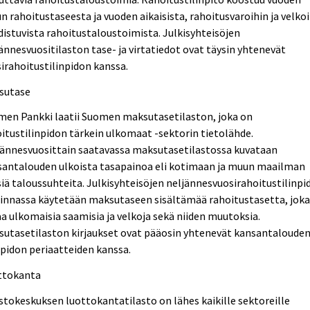
n rahoitustaseesta ja vuoden aikaisista, rahoitusvaroihin ja velko
istuvista rahoitustaloustoimista. Julkisyhteisöjen
ännesvuositilaston tase- ja virtatiedot ovat täysin yhtenevät
irahoitustilinpidon kanssa.
sutase
men Pankki laatii Suomen maksutasetilaston, joka on
itustilinpidon tärkein ulkomaat -sektorin tietolähde.
jännesvuosittain saatavassa maksutasetilastossa kuvataan
santalouden ulkoista tasapainoa eli kotimaan ja muun maailman
siä taloussuhteita. Julkisyhteisöjen neljännesvuosirahoitustilinpi
dinnassa käytetään maksutaseen sisältämää rahoitustasetta, jok
a ulkomaisia saamisia ja velkoja sekä niiden muutoksia.
sutasetilaston kirjaukset ovat pääosin yhtenevät kansantaloude
npidon periaatteiden kanssa.
ttokanta
stokeskuksen luottokantatilasto on lähes kaikille sektoreille