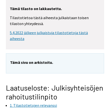
Tämä tilasto on lakkautettu.
Tilastotietoa tästä aiheesta julkaistaan toisen
tilaston yhteydessä.
5.4.2022 jälkeen julkaistuja tilastotietoja tästä
aiheesta
Tämä sivu on arkistoitu.
Laatuseloste: Julkisyhteisöjen
rahoitustilinpito
1. Tilastotietojen relevanssi