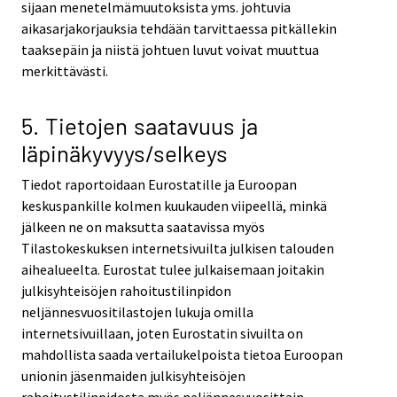
sijaan menetelmämuutoksista yms. johtuvia
aikasarjakorjauksia tehdään tarvittaessa pitkällekin
taaksepäin ja niistä johtuen luvut voivat muuttua
merkittävästi.
5. Tietojen saatavuus ja
läpinäkyvyys/selkeys
Tiedot raportoidaan Eurostatille ja Euroopan
keskuspankille kolmen kuukauden viipeellä, minkä
jälkeen ne on maksutta saatavissa myös
Tilastokeskuksen internetsivuilta julkisen talouden
aihealueelta. Eurostat tulee julkaisemaan joitakin
julkisyhteisöjen rahoitustilinpidon
neljännesvuositilastojen lukuja omilla
internetsivuillaan, joten Eurostatin sivuilta on
mahdollista saada vertailukelpoista tietoa Euroopan
unionin jäsenmaiden julkisyhteisöjen
rahoitustilinpidosta myös neljännesvuosittain.