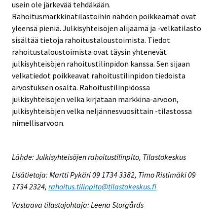
usein ole järkevää tehdäkään.
Rahoitusmarkkinatilastoihin nähden poikkeamat ovat
yleensä pieniä. Julkisyhteisöjen alijäämä ja -velkatilasto
sisältää tietoja rahoitustaloustoimista. Tiedot
rahoitustaloustoimista ovat täysin yhtenevät
julkisyhteisöjen rahoitustilinpidon kanssa. Sen sijaan
velkatiedot poikkeavat rahoitustilinpidon tiedoista
arvostuksen osalta. Rahoitustilinpidossa
julkisyhteisöjen velka kirjataan markkina-arvoon,
julkisyhteisöjen velka neljännesvuosittain -tilastossa
nimellisarvoon.
Lähde: Julkisyhteisöjen rahoitustilinpito, Tilastokeskus
Lisätietoja: Martti Pykäri 09 1734 3382, Timo Ristimäki 09
1734 2324,
rahoitus.tilinpito@tilastokeskus.fi
Vastaava tilastojohtaja: Leena Storgårds