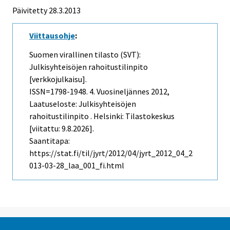
Päivitetty 28.3.2013
Viittausohje
:
Suomen virallinen tilasto (SVT):
Julkisyhteisöjen rahoitustilinpito
[verkkojulkaisu].
ISSN=1798-1948.
4. Vuosineljännes
2012,
Laatuseloste: Julkisyhteisöjen
rahoitustilinpito . Helsinki: Tilastokeskus
[viitattu: 9.8.2026].
Saantitapa:
https://stat.fi/til/jyrt/2012/04/jyrt_2012_04_2
013-03-28_laa_001_fi.html