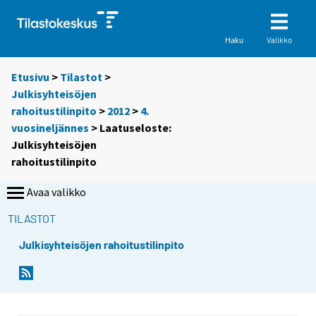
Valikko
Haku
Etusivu
>
Tilastot
>
Julkisyhteisöjen
rahoitustilinpito
>
2012
>
4.
vuosineljännes
> Laatuseloste:
Julkisyhteisöjen
rahoitustilinpito
Avaa valikko
TILASTOT
Julkisyhteisöjen rahoitustilinpito