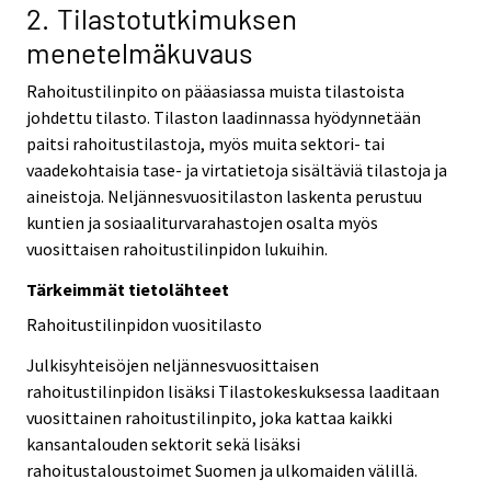
2. Tilastotutkimuksen
menetelmäkuvaus
Rahoitustilinpito on pääasiassa muista tilastoista
johdettu tilasto. Tilaston laadinnassa hyödynnetään
paitsi rahoitustilastoja, myös muita sektori- tai
vaadekohtaisia tase- ja virtatietoja sisältäviä tilastoja ja
aineistoja. Neljännesvuositilaston laskenta perustuu
kuntien ja sosiaaliturvarahastojen osalta myös
vuosittaisen rahoitustilinpidon lukuihin.
Tärkeimmät tietolähteet
Rahoitustilinpidon vuositilasto
Julkisyhteisöjen neljännesvuosittaisen
rahoitustilinpidon lisäksi Tilastokeskuksessa laaditaan
vuosittainen rahoitustilinpito, joka kattaa kaikki
kansantalouden sektorit sekä lisäksi
rahoitustaloustoimet Suomen ja ulkomaiden välillä.