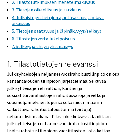
2. Tilastotutkimuksen menetelmäkuvaus
3. Tietojen oikeellisuus ja tarkkuus
4. Julkaistujen tietojen ajantasaisuus ja oikea-
aikaisuus
5. Tietojen saatavuus ja läpinäkyvyys/selkeys
6. Tilastojen vertailukelpoisuus
7. Selkeys ja eheys/yhtenäisyys
1. Tilastotietojen relevanssi
Julkisyhteisöjen neljännesvuosirahoitustilinpito on osa
kansantalouden tilinpidon järjestelmää. Se kuvaa
julkisyhteisöjen eli valtion, kuntien ja
sosiaaliturvarahastojen rahoitusvaroja ja velkoja
vuosineljänneksien lopussa sekä niiden määriin
vaikuttavia rahoitustaloustoimia (virtoja)
neljänneksien aikana. Tilastokeskuksessa laaditaan
julkisyhteisöjen neljännesvuosirahoitustilinpidon
lisäksi rahoitustilinpidon vuositilastoa, joka kattaa