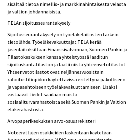
sisältää tietoa nimellis- ja markkinahintaisesta velasta
ja valtion johdannaisista.
TELAn sijoitusseurantakysely
Sijoitusseurantakysely on työeläkelaitosten tärkein
tietolähde. Työeläkevakuuttajat TELA kerää
jäsenlaitoksiltaan Finanssivalvonnan, Suomen Pankin ja
Tilastokeskuksen kanssa yhteistyössä laaditun
sijoituskantatilaston ja laatii niistä yhteenvetotilastot.
Yhteenvetotilastot ovat neljännesvuosittain
rahoitustilinpidon käytettävissä eriteltynä pakolliseen
ja vapaaehtoiseen työeläkevakuuttamiseen. Lisäksi
vastaavat tiedot saadaan muista
sosiaaliturvarahastoista sekä Suomen Pankin ja Valtion
eläkerahastosta.
Arvopaperikeskuksen arvo-osuusrekisteri
Noteerattujen osakkeiden laskentaan käytetään
Arvopaperikeskuksen (APK) arvo-osuusrekisterin