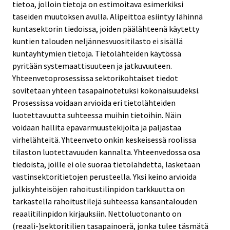
tietoa, jolloin tietoja on estimoitava esimerkiksi
taseiden muutoksen avulla. Alipeittoa esiintyy lähinnä
kuntasektorin tiedoissa, joiden päälähteenä käytetty
kuntien talouden neljännesvuositilasto ei sisällä
kuntayhtymien tietoja. Tietolähteiden käytössä
pyritään systemaattisuuteen ja jatkuvuuteen.
Yhteenvetoprosessissa sektorikohtaiset tiedot
sovitetaan yhteen tasapainotetuksi kokonaisuudeksi.
Prosessissa voidaan arvioida eri tietolähteiden
luotettavuutta suhteessa muihin tietoihin. Näin
voidaan hallita epävarmuustekijöitä ja paljastaa
virhelähteitä. Yhteenveto onkin keskeisessä roolissa
tilaston luotettavuuden kannalta. Yhteenvedossa osa
tiedoista, joille ei ole suoraa tietolähdettä, lasketaan
vastinsektoritietojen perusteella. Yksi keino arvioida
julkisyhteisöjen rahoitustilinpidon tarkkuutta on
tarkastella rahoitustilejä suhteessa kansantalouden
reaalitilinpidon kirjauksiin. Nettoluotonanto on
(reaali-)sektoritilien tasapainoerä, jonka tulee täsmätä