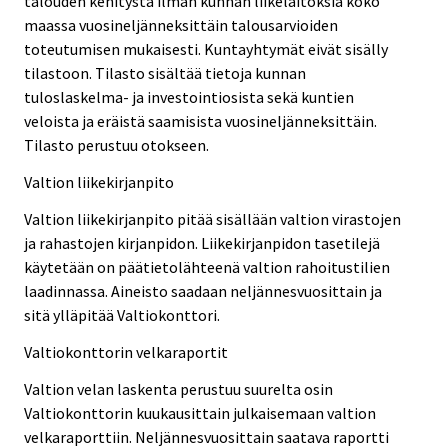
talouden kehitystä ilman kunnan liikelaitoksia koko
maassa vuosineljänneksittäin talousarvioiden
toteutumisen mukaisesti. Kuntayhtymät eivät sisälly
tilastoon. Tilasto sisältää tietoja kunnan
tuloslaskelma- ja investointiosista sekä kuntien
veloista ja eräistä saamisista vuosineljänneksittäin.
Tilasto perustuu otokseen.
Valtion liikekirjanpito
Valtion liikekirjanpito pitää sisällään valtion virastojen
ja rahastojen kirjanpidon. Liikekirjanpidon tasetilejä
käytetään on päätietolähteenä valtion rahoitustilien
laadinnassa. Aineisto saadaan neljännesvuosittain ja
sitä ylläpitää Valtiokonttori.
Valtiokonttorin velkaraportit
Valtion velan laskenta perustuu suurelta osin
Valtiokonttorin kuukausittain julkaisemaan valtion
velkaraporttiin. Neljännesvuosittain saatava raportti