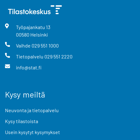
Työpajankatu
13
00580
Helsinki
Vaihde
029 551 1000
Tietopalvelu
029 551 2220
info@stat.fi
Kysy meiltä
Neuvonta ja tietopalvelu
Kysy tilastoista
Usein kysytyt kysymykset