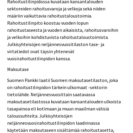
Rahoitustilinpidossa kuvataan kansantalouden
sektoreiden rahoitusvaroja ja velkoja sekä niiden
määriin vaikuttavia rahoitustaloustoimia.
Rahoitustilinpito koostuu vuoden lopun
rahoitustaseesta ja vuoden aikaisista, rahoitusvaroihin
ja velkoihin kohdistuvista rahoitustaloustoimista.
Julkisyhteisöjen neljännesvuositilaston tase- ja
virtatiedot ovat täysin yhtenevät
vuosirahoitustilinpidon kanssa.
Maksutase
Suomen Pankki laatii Suomen maksutasetilaston, joka
on rahoitustilinpidon tärkein ulkomaat -sektorin
tietolähde. Neljännesvuosittain saatavassa
maksutasetilastossa kuvataan kansantalouden ulkoista
tasapainoa eli kotimaan ja muun maailman välisiä
taloussuhteita. Julkisyhteisöjen
neljännesvuosirahoitustilinpidon laadinnassa
käytetään maksutaseen sisältämää rahoitustasetta,