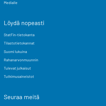
Medialle
Löydä nopeasti
StatFin-tietokanta
Tilastotietokannat
Suomi lukuina
Rahanarvonmuunnin
Tulevat julkaisut
Tutkimusaineistot
Seuraa meitä