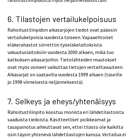
6. Tilastojen vertailukelpoisuus
Rahoitustilinpidon aikasarjojen tiedot ovat pääosin
vertailukelpoisia vuodesta toiseen. Vapaaehtoiset
eläkerahastot siirrettiin työeläkelaitoksista
vakuutuslaitoksiin vuodesta 2000 alkaen, mikä tuo
katkoksen aikasarjoihin. Tietolähteiden muutokset
ovat myös voineet vaikuttaa tietojen vertailtavuuteen.
Aikasarjat on saatavilla vuodesta 1999 alkaen (taseille
jo 1998 viimeisestä neljänneksestä).
7. Selkeys ja eheys/yhtenäisyys
Rahoitustilinpito koostuu monista eri lähdetilastoista
saaduista tiedoista. Käsitteelliset poikkeamat ja
tasapainotus aiheuttavat sen, ettei tilasto ole kaikilta
osin täysin yhtenevä lähdetilastojen kanssa. Vertailua ei