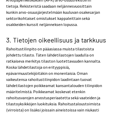
tietoja. Rekisteristä saadaan neljännesvuosittain
kunkin arvo-osuusjärjestelmään kuuluvan osakesarjan
sektorikohtaiset omistukset kappaleittain sekä
osakkeiden kurssit neljänneksen lopussa.
3. Tietojen oikeellisuus ja tarkkuus
Rahoitustilinpito on pääasiassa muista tilastoista
johdettu tilasto. Täten lähdetilastojen laadulla on
ratkaiseva merkitys tilaston luotettavuuden kannalta.
Koska lähdetilastoja on erityyppisiä,
epävarmuustekijöitäkin on monenlaisia. Oman
vaikeutensa rahoitustilinpidon laadintaan tuovat
lähdetilastojen poikkeamat kansantalouden tilinpidon
määritelmistä. Poikkeamat koskevat etenkin
rahoitusvarojen arvostusperiaatetta sekä vaateiden ja
tilastoyksikköjen luokituksia. Rahoitustaloustoimista
(virroista) on lisäksi joissain aineistoissa vain niukasti