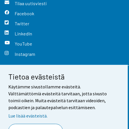
Tilaa uutisviesti
Facebook
Twitter
LinkedIn
YouTube
Instagram
Tietoa evästeistä
Yhteystiedot
Käytämme sivustollamme evästeitä.
Palaute
Välttämättömiä evästeitä tarvitaan, jotta sivusto
toimii oikein. Muita evästeitä tarvitaan videoiden,
Käyttöehdot
podcastien ja palautepalvelun esittämiseen.
Tietosuoja
Lue lisää evästeistä.
Saavutettavuus