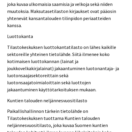
joka kuvaa ulkomaisia saamisia ja velkoja sekä niiden
muutoksia. Maksutasetilaston kirjaukset ovat pääosin
yhtenevät kansantalouden tilinpidon periaatteiden
kanssa.
Luottokanta
Tilastokeskuksen luottokantatilasto on lähes kaikille
sektoreille yhteinen tietolähde. Siitä ilmenee koko
kotimaisen luottokannan (lainat ja
joukkovelkakirjalainat) jakaantuminen luotonantaja- ja
luotonsaajasektoreittain sekä
luotonsaajatoimialoittain sekä luottojen
jakaantuminen käyttötarkoituksen mukaan.
Kuntien talouden neljännesvuositilasto
Paikallishallinnon tärkein tietolähde on
Tilastokeskuksen tuottama Kuntien talouden
neljännesvuositilasto, joka kuvaa Suomen kuntien