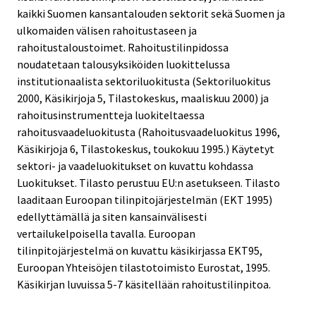
kaikki Suomen kansantalouden sektorit sekä Suomen ja
ulkomaiden välisen rahoitustaseen ja
rahoitustaloustoimet. Rahoitustilinpidossa
noudatetaan talousyksiköiden luokittelussa
institutionaalista sektoriluokitusta (Sektoriluokitus
2000, Käsikirjoja 5, Tilastokeskus, maaliskuu 2000) ja
rahoitusinstrumentteja luokiteltaessa
rahoitusvaadeluokitusta (Rahoitusvaadeluokitus 1996,
Käsikirjoja 6, Tilastokeskus, toukokuu 1995.) Käytetyt
sektori- ja vaadeluokitukset on kuvattu kohdassa
Luokitukset. Tilasto perustuu EU:n asetukseen. Tilasto
laaditaan Euroopan tilinpitojärjestelmän (EKT 1995)
edellyttämällä ja siten kansainvälisesti
vertailukelpoisella tavalla. Euroopan
tilinpitojärjestelmä on kuvattu käsikirjassa EKT95,
Euroopan Yhteisöjen tilastotoimisto Eurostat, 1995.
Käsikirjan luvuissa 5-7 käsitellään rahoitustilinpitoa.