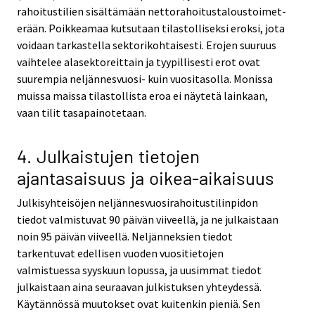
rahoitustilien sisältämään nettorahoitustaloustoimet-
erään. Poikkeamaa kutsutaan tilastolliseksi eroksi, jota
voidaan tarkastella sektorikohtaisesti. Erojen suuruus
vaihtelee alasektoreittain ja tyypillisesti erot ovat
suurempia neljännesvuosi- kuin vuositasolla. Monissa
muissa maissa tilastollista eroa ei näytetä lainkaan,
vaan tilit tasapainotetaan.
4. Julkaistujen tietojen
ajantasaisuus ja oikea-aikaisuus
Julkisyhteisöjen neljännesvuosirahoitustilinpidon
tiedot valmistuvat 90 päivän viiveellä, ja ne julkaistaan
noin 95 päivän viiveellä. Neljänneksien tiedot
tarkentuvat edellisen vuoden vuositietojen
valmistuessa syyskuun lopussa, ja uusimmat tiedot
julkaistaan aina seuraavan julkistuksen yhteydessä.
Käytännössä muutokset ovat kuitenkin pieniä. Sen