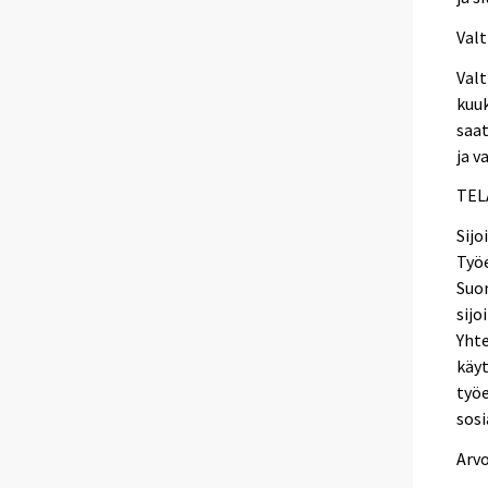
Valt
Valt
kuuk
saat
ja v
TELA
Sijo
Työe
Suom
sijo
Yhte
käyt
työe
sosi
Arv