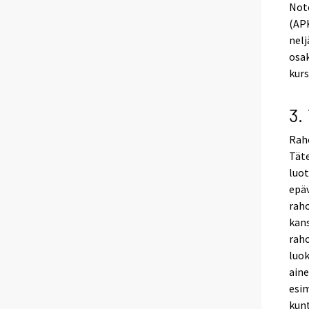
Not
(APK
nelj
osak
kurs
3.
Raho
Täte
luot
epä
raho
kan
raho
luok
aine
esim
kunt