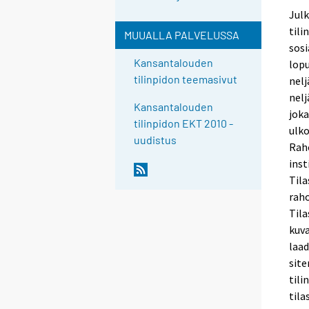
Julk
tili
MUUALLA PALVELUSSA
sosi
Kansantalouden
lopu
tilinpidon teemasivut
nelj
nelj
Kansantalouden
joka
tilinpidon EKT 2010 -
ulko
uudistus
Raho
inst
Tila
raho
Tila
kuva
laad
site
tili
tila