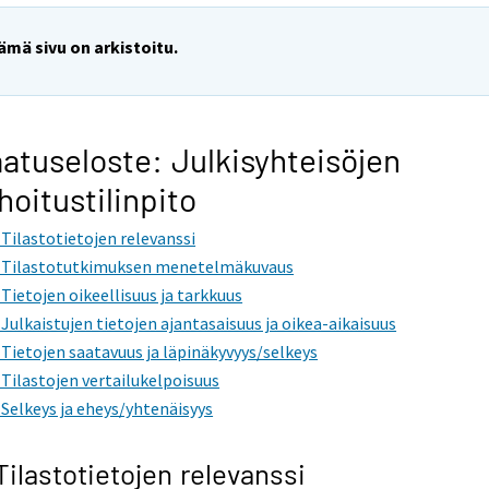
ämä sivu on arkistoitu.
atuseloste: Julkisyhteisöjen
hoitustilinpito
. Tilastotietojen relevanssi
. Tilastotutkimuksen menetelmäkuvaus
. Tietojen oikeellisuus ja tarkkuus
. Julkaistujen tietojen ajantasaisuus ja oikea-aikaisuus
. Tietojen saatavuus ja läpinäkyvyys/selkeys
. Tilastojen vertailukelpoisuus
. Selkeys ja eheys/yhtenäisyys
 Tilastotietojen relevanssi