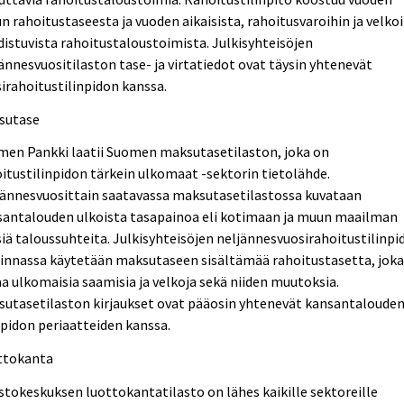
n rahoitustaseesta ja vuoden aikaisista, rahoitusvaroihin ja velko
istuvista rahoitustaloustoimista. Julkisyhteisöjen
ännesvuositilaston tase- ja virtatiedot ovat täysin yhtenevät
irahoitustilinpidon kanssa.
sutase
men Pankki laatii Suomen maksutasetilaston, joka on
itustilinpidon tärkein ulkomaat -sektorin tietolähde.
jännesvuosittain saatavassa maksutasetilastossa kuvataan
santalouden ulkoista tasapainoa eli kotimaan ja muun maailman
siä taloussuhteita. Julkisyhteisöjen neljännesvuosirahoitustilinpi
dinnassa käytetään maksutaseen sisältämää rahoitustasetta, jok
a ulkomaisia saamisia ja velkoja sekä niiden muutoksia.
sutasetilaston kirjaukset ovat pääosin yhtenevät kansantaloude
npidon periaatteiden kanssa.
ttokanta
stokeskuksen luottokantatilasto on lähes kaikille sektoreille