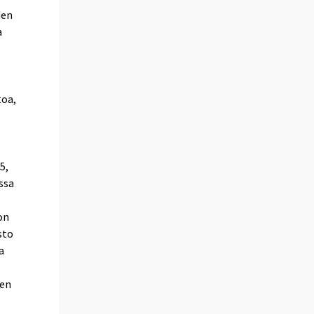
den
a
)
toa,
5,
ssa
on
sto
a
jen