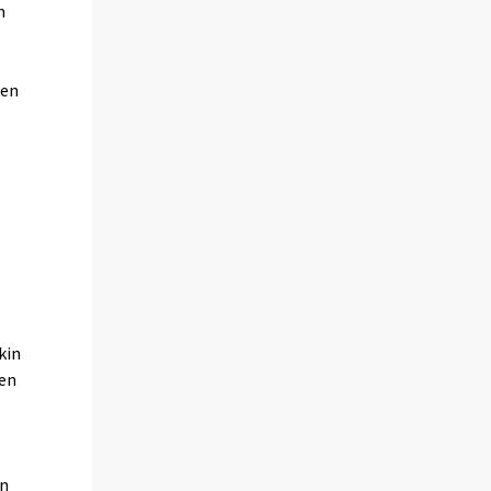
n
den
kin
jen
en