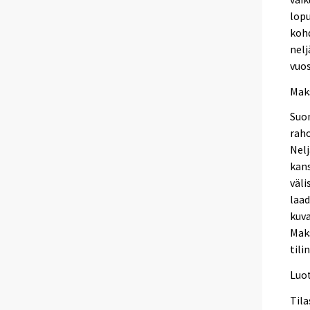
lopu
kohd
nelj
vuos
Mak
Suo
raho
Nel
kan
väli
laa
kuva
Mak
tili
Luo
Tila