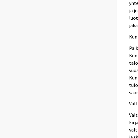
yhte
ja j
luot
jak
Kunt
Paik
Kunt
talo
vuos
Kunt
tulo
saam
Valt
Valt
kirj
valt
ja s