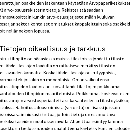
eerattujen osakkeiden laskentaan käytetään Arvopaperikeskukse
) arvo-osuusrekisterin tietoja. Rekisteristä saadaan
ännesvuosittain kunkin arvo-osuusjärjestelmään kuuluvan
esarjan sektorikohtaiset omistukset kappaleittain sekä osakkei
sit neljänneksen lopussa.
 Tietojen oikeellisuus ja tarkkuus
itustilinpito on pääasiassa muista tilastoista johdettu tilasto.
n lähdetilastojen laadulla on ratkaiseva merkitys tilaston
ettavuuden kannalta. Koska lähdetilastoja on erityyppisiä,
varmuustekijöitäkin on monenlaisia. Oman vaikeutensa
itustilinpidon laadintaan tuovat lähdetilastojen poikkeamat
santalouden tilinpidon määritelmistä. Poikkeamat koskevat eten
itusvarojen arvostusperiaatetta sekä vaateiden ja tilastoyksikkö
ituksia. Rahoitustaloustoimista (virroista) on lisäksi joissain
istoissa vain niukasti tietoa, jolloin tietoja on estimoitava
erkiksi taseiden muutoksen avulla. Alipeittoa esiintyy lähinnä
asektorin tiedoissa, joiden päälähteenä käytetty kuntien taloud