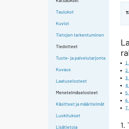
Katsaukset
Taulukot
T
Kuviot
Tietojen tarkentuminen
La
Tiedotteet
ra
Tuote- ja palvelutarjonta
1
Kuvaus
2
3
Laatuselosteet
4
Menetelmäselosteet
5
6
Käsitteet ja määritelmät
7
Luokitukset
1.
Lisätietoja