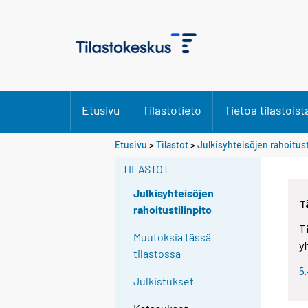
Etusivu
Tilastotieto
Tietoa tilastoist
Etusivu
>
Tilastot
>
Julkisyhteisöjen rahoitust
TILASTOT
Julkisyhteisöjen
T
rahoitustilinpito
T
Muutoksia tässä
y
tilastossa
5
Julkistukset