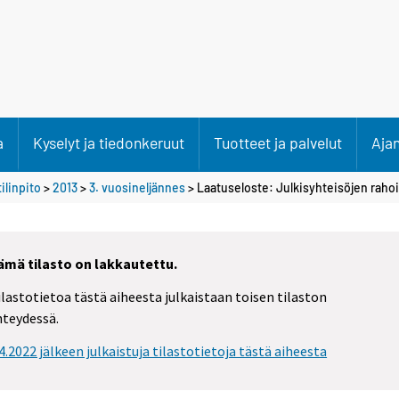
a
Kyselyt ja tiedonkeruut
Tuotteet ja palvelut
Aja
ilinpito
>
2013
>
3. vuosineljännes
> Laatuseloste: Julkisyhteisöjen rahoi
ämä tilasto on lakkautettu.
ilastotietoa tästä aiheesta julkaistaan toisen tilaston
hteydessä.
.4.2022 jälkeen julkaistuja tilastotietoja tästä aiheesta