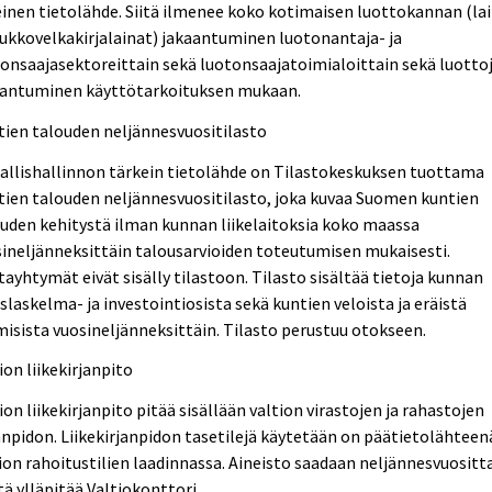
inen tietolähde. Siitä ilmenee koko kotimaisen luottokannan (la
oukkovelkakirjalainat) jakaantuminen luotonantaja- ja
onsaajasektoreittain sekä luotonsaajatoimialoittain sekä luotto
aantuminen käyttötarkoituksen mukaan.
ien talouden neljännesvuositilasto
allishallinnon tärkein tietolähde on Tilastokeskuksen tuottama
ien talouden neljännesvuositilasto, joka kuvaa Suomen kuntien
uden kehitystä ilman kunnan liikelaitoksia koko maassa
ineljänneksittäin talousarvioiden toteutumisen mukaisesti.
ayhtymät eivät sisälly tilastoon. Tilasto sisältää tietoja kunnan
slaskelma- ja investointiosista sekä kuntien veloista ja eräistä
isista vuosineljänneksittäin. Tilasto perustuu otokseen.
ion liikekirjanpito
ion liikekirjanpito pitää sisällään valtion virastojen ja rahastojen
anpidon. Liikekirjanpidon tasetilejä käytetään on päätietolähteen
ion rahoitustilien laadinnassa. Aineisto saadaan neljännesvuositt
itä ylläpitää Valtiokonttori.