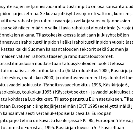
isyhteisöjen neljännesvuosirahoitustilinpito on osa kansantalou
npidon järjestelmää. Se kuvaa julkisyhteisöjen eli valtion, kuntien j
aaliturvarahastojen rahoitusvaroja ja velkoja vuosineljänneksien
ssa sekä niiden määriin vaikuttavia rahoitustaloustoimia (virtoja
änneksien aikana. Tilastokeskuksessa laaditaan julkisyhteisöjen
ännesvuosirahoitustilinpidon lisäksi rahoitustilinpidon vuositilas
 kattaa kaikki Suomen kansantalouden sektorit sekä Suomen ja
maiden välisen rahoitustaseen ja rahoitustaloustoimet.
itustilinpidossa noudatetaan talousyksiköiden luokittelussa
itutionaalista sektoriluokitusta (Sektoriluokitus 2000, Käsikirjoja 
stokeskus, maaliskuu 2000) ja rahoitusinstrumentteja luokiteltae
itusvaadeluokitusta (Rahoitusvaadeluokitus 1996, Käsikirjoja 6,
stokeskus, toukokuu 1995.) Käytetyt sektori- ja vaadeluokitukset 
ttu kohdassa Luokitukset. Tilasto perustuu EU:n asetukseen. Tila
itaan Euroopan tilinpitojärjestelmän (EKT 1995) edellyttämällä j
n kansainvälisesti vertailukelpoisella tavalla. Euroopan
npitojärjestelmä on kuvattu käsikirjassa EKT95, Euroopan Yhteisö
stotoimisto Eurostat, 1995. Käsikirjan luvuissa 5-7 käsitellään