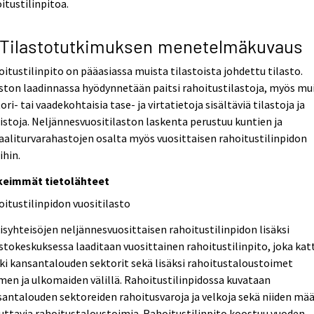
itustilinpitoa.
 Tilastotutkimuksen menetelmäkuvaus
itustilinpito on pääasiassa muista tilastoista johdettu tilasto.
ston laadinnassa hyödynnetään paitsi rahoitustilastoja, myös mu
ori- tai vaadekohtaisia tase- ja virtatietoja sisältäviä tilastoja ja
istoja. Neljännesvuositilaston laskenta perustuu kuntien ja
aaliturvarahastojen osalta myös vuosittaisen rahoitustilinpidon
ihin.
keimmät tietolähteet
itustilinpidon vuositilasto
isyhteisöjen neljännesvuosittaisen rahoitustilinpidon lisäksi
stokeskuksessa laaditaan vuosittainen rahoitustilinpito, joka kat
ki kansantalouden sektorit sekä lisäksi rahoitustaloustoimet
en ja ulkomaiden välillä. Rahoitustilinpidossa kuvataan
antalouden sektoreiden rahoitusvaroja ja velkoja sekä niiden mää
uttavia rahoitustaloustoimia. Rahoitustilinpito koostuu vuoden