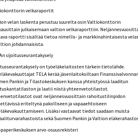
iokonttorin velkaraportit
ion velan laskenta perustuu suurelta osin Valtiokonttorin
ausittain julkaisemaan valtion velkaraporttiin. Neljännesvuositt
ava raportti sisältää tietoa nimellis- ja markkinahintaisesta vela
altion johdannaisista.
n sijoitusseurantakysely
itusseurantakysely on työeläkelaitosten tärkein tietolähde.
läkevakuuttajat TELA kerää jäsenlaitoksiltaan Finanssivalvonnan
en Pankin ja Tilastokeskuksen kanssa yhteistyössä laaditun
ituskantatilaston ja laatii niistä yhteenvetotilastot.
envetotilastot ovat neljännesvuosittain rahoitustilinpidon
ettävissä eriteltynä pakolliseen ja vapaaehtoiseen
läkevakuuttamiseen. Lisäksi vastaavat tiedot saadaan muista
aaliturvarahastoista sekä Suomen Pankin ja Valtion eläkerahasto
opaperikeskuksen arvo-osuusrekisteri