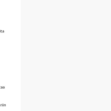
ita
taa
riin