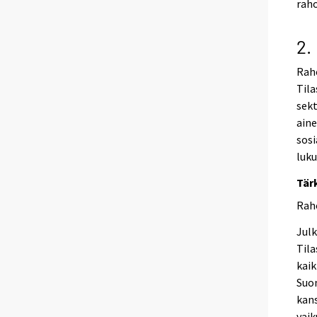
raho
2.
Raho
Tila
sekt
aine
sosi
luku
Tär
Raho
Julk
Tila
kaik
Suom
kans
vaik