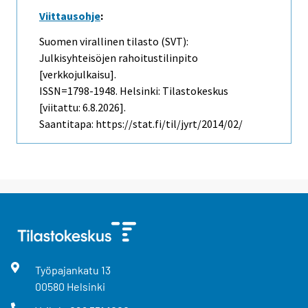
Viittausohje
:
Suomen virallinen tilasto (SVT):
Julkisyhteisöjen rahoitustilinpito
[verkkojulkaisu].
ISSN=1798-1948. Helsinki: Tilastokeskus
[viitattu: 6.8.2026].
Saantitapa: https://stat.fi/til/jyrt/2014/02/
Työpajankatu
13
00580
Helsinki