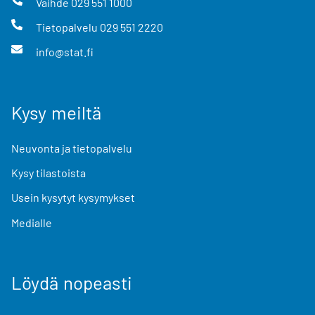
Vaihde
029 551 1000
Tietopalvelu
029 551 2220
info@stat.fi
Kysy meiltä
Neuvonta ja tietopalvelu
Kysy tilastoista
Usein kysytyt kysymykset
Medialle
Löydä nopeasti