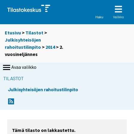
Valikko
Haku
Etusivu
>
Tilastot
>
Julkisyhteisöjen
rahoitustilinpito
>
2014
>
2.
vuosineljännes
Avaa valikko
TILASTOT
Julkisyhteisöjen rahoitustilinpito
Tämä tilasto on lakkautettu.