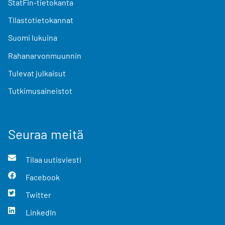
StatFin-tietokanta
Tilastotietokannat
Suomi lukuina
Rahanarvonmuunnin
Tulevat julkaisut
Tutkimusaineistot
Seuraa meitä
Tilaa uutisviesti
Facebook
Twitter
LinkedIn