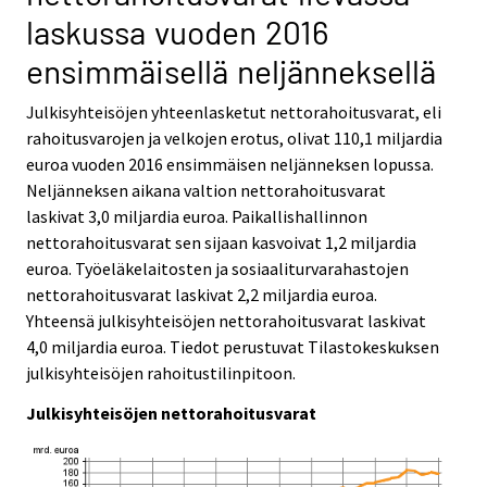
i
i
laskussa vuoden 2016
c
c
e
e
ensimmäisellä neljänneksellä
.
.
Julkisyhteisöjen yhteenlasketut nettorahoitusvarat, eli
rahoitusvarojen ja velkojen erotus, olivat 110,1 miljardia
euroa vuoden 2016 ensimmäisen neljänneksen lopussa.
Neljänneksen aikana valtion nettorahoitusvarat
laskivat 3,0 miljardia euroa. Paikallishallinnon
nettorahoitusvarat sen sijaan kasvoivat 1,2 miljardia
euroa. Työeläkelaitosten ja sosiaaliturvarahastojen
nettorahoitusvarat laskivat 2,2 miljardia euroa.
Yhteensä julkisyhteisöjen nettorahoitusvarat laskivat
4,0 miljardia euroa. Tiedot perustuvat Tilastokeskuksen
julkisyhteisöjen rahoitustilinpitoon.
Julkisyhteisöjen nettorahoitusvarat