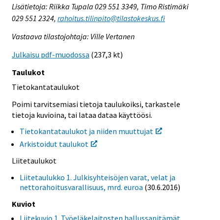
Lisätietoja: Riikka Tupala 029 551 3349, Timo Ristimäki
029 551 2324,
rahoitus.tilinpito@tilastokeskus.fi
Vastaava tilastojohtaja: Ville Vertanen
Julkaisu pdf-muodossa
(237,3 kt)
Taulukot
Tietokantataulukot
Poimi tarvitsemiasi tietoja taulukoiksi, tarkastele
tietoja kuvioina, tai lataa dataa käyttöösi.
Tietokantataulukot ja niiden muuttujat
Arkistoidut taulukot
Liitetaulukot
Liitetaulukko 1. Julkisyhteisöjen varat, velat ja
nettorahoitusvarallisuus, mrd. euroa
(30.6.2016)
Kuviot
Liitekuvio 1. Työeläkelaitosten hallussapitämät