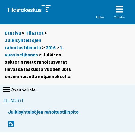
Valikko
Haku
Etusivu
>
Tilastot
>
Julkisyhteisöjen
rahoitustilinpito
>
2016
>
1.
vuosineljännes
> Julkisen
sektorin nettorahoitusvarat
lievässä laskussa vuoden 2016
ensimmäisellä neljänneksellä
Avaa valikko
TILASTOT
Julkisyhteisöjen rahoitustilinpito
Y
Y
o
o