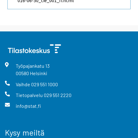
016-06-30_tie_001_fi.html
Työpajankatu
13
00580
Helsinki
Vaihde
029 551 1000
Tietopalvelu
029 551 2220
info@stat.fi
Kysy meiltä