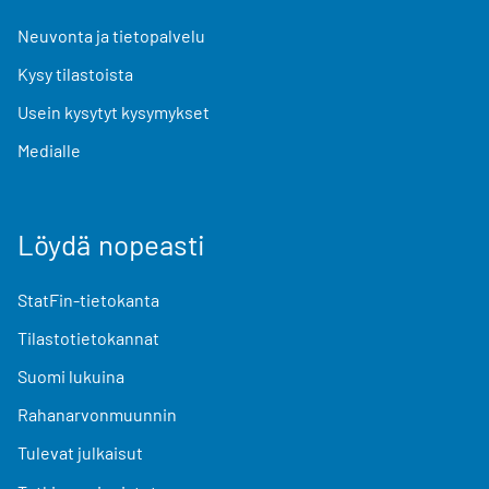
Neuvonta ja tietopalvelu
Kysy tilastoista
Usein kysytyt kysymykset
Medialle
Löydä nopeasti
StatFin-tietokanta
Tilastotietokannat
Suomi lukuina
Rahanarvonmuunnin
Tulevat julkaisut