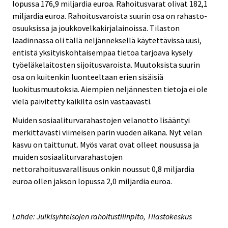
lopussa 176,9 miljardia euroa. Rahoitusvarat olivat 182,1
miljardia euroa. Rahoitusvaroista suurin osa on rahasto-
osuuksissa ja joukkovelkakirjalainoissa. Tilaston
laadinnassa oli tällä neljänneksellä käytettävissä uusi,
entistä yksityiskohtaisempaa tietoa tarjoava kysely
työeläkelaitosten sijoitusvaroista. Muutoksista suurin
osa on kuitenkin luonteeltaan erien sisäisiä
luokitusmuutoksia. Aiempien neljännesten tietoja ei ole
vielä päivitetty kaikilta osin vastaavasti.
Muiden sosiaaliturvarahastojen velanotto lisääntyi
merkittävästi viimeisen parin vuoden aikana. Nyt velan
kasvu on taittunut. Myös varat ovat olleet nousussa ja
muiden sosiaaliturvarahastojen
nettorahoitusvarallisuus onkin noussut 0,8 miljardia
euroa ollen jakson lopussa 2,0 miljardia euroa.
Lähde: Julkisyhteisöjen rahoitustilinpito, Tilastokeskus