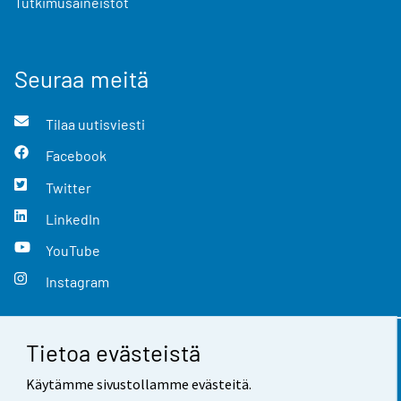
Tutkimusaineistot
Seuraa meitä
Tilaa uutisviesti
Facebook
Twitter
LinkedIn
YouTube
Instagram
Tietoa evästeistä
Yhteystiedot
Käytämme sivustollamme evästeitä.
Palaute