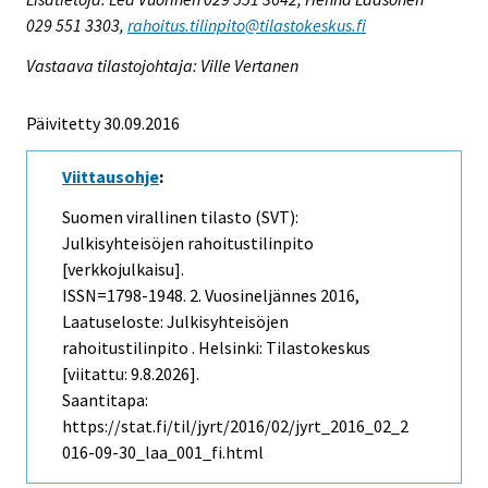
029 551 3303,
rahoitus.tilinpito@tilastokeskus.fi
Vastaava tilastojohtaja: Ville Vertanen
Päivitetty 30.09.2016
Viittausohje
:
Suomen virallinen tilasto (SVT):
Julkisyhteisöjen rahoitustilinpito
[verkkojulkaisu].
ISSN=1798-1948.
2. Vuosineljännes
2016,
Laatuseloste: Julkisyhteisöjen
rahoitustilinpito . Helsinki: Tilastokeskus
[viitattu: 9.8.2026].
Saantitapa:
https://stat.fi/til/jyrt/2016/02/jyrt_2016_02_2
016-09-30_laa_001_fi.html