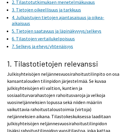
2. Tilastotutkimuksen menetelmäkuvaus
3. Tietojen oikeellisuus ja tarkkuus
4. Julkaistujen tietojen ajantasaisuus ja oikea-
aikaisuus
5. Tietojen saatavuus ja läpinäkyvyys/selkeys
6. Tilastojen vertailukelpoisuus
7. Selkeys ja eheys/yhtenäisyys
1. Tilastotietojen relevanssi
Julkisyhteisöjen neljännesvuosirahoitustilinpito on osa
kansantalouden tilinpidon järjestelmää. Se kuvaa
julkisyhteisöjen eli valtion, kuntien ja
sosiaaliturvarahastojen rahoitusvaroja ja velkoja
vuosineljänneksien lopussa sekä niiden määriin
vaikuttavia rahoitustaloustoimia (virtoja)
neljänneksien aikana. Tilastokeskuksessa laaditaan
julkisyhteisöjen neljännesvuosirahoitustilinpidon
lisäksi rahoitustilinpidon vuositilastoa, joka kattaa