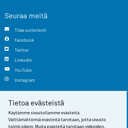
Seuraa meitä
Tilaa uutisviesti
Facebook
Twitter
LinkedIn
YouTube
Instagram
Tietoa evästeistä
Yhteystiedot
Käytämme sivustollamme evästeitä.
Palaute
Välttämättömiä evästeitä tarvitaan, jotta sivusto
toimii oikein. Muita evästeitä tarvitaan videoiden,
Käyttöehdot