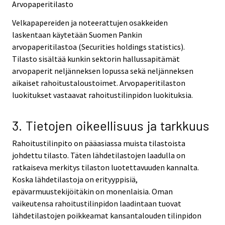
Arvopaperitilasto
Velkapapereiden ja noteerattujen osakkeiden
laskentaan käytetään Suomen Pankin
arvopaperitilastoa (Securities holdings statistics).
Tilasto sisältää kunkin sektorin hallussapitämät
arvopaperit neljänneksen lopussa sekä neljänneksen
aikaiset rahoitustaloustoimet. Arvopaperitilaston
luokitukset vastaavat rahoitustilinpidon luokituksia.
3. Tietojen oikeellisuus ja tarkkuus
Rahoitustilinpito on pääasiassa muista tilastoista
johdettu tilasto. Täten lähdetilastojen laadulla on
ratkaiseva merkitys tilaston luotettavuuden kannalta.
Koska lähdetilastoja on erityyppisiä,
epävarmuustekijöitäkin on monenlaisia. Oman
vaikeutensa rahoitustilinpidon laadintaan tuovat
lähdetilastojen poikkeamat kansantalouden tilinpidon