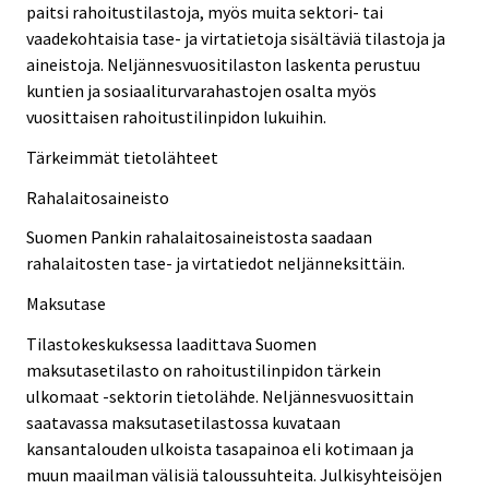
paitsi rahoitustilastoja, myös muita sektori- tai
vaadekohtaisia tase- ja virtatietoja sisältäviä tilastoja ja
aineistoja. Neljännesvuositilaston laskenta perustuu
kuntien ja sosiaaliturvarahastojen osalta myös
vuosittaisen rahoitustilinpidon lukuihin.
Tärkeimmät tietolähteet
Rahalaitosaineisto
Suomen Pankin rahalaitosaineistosta saadaan
rahalaitosten tase- ja virtatiedot neljänneksittäin.
Maksutase
Tilastokeskuksessa laadittava Suomen
maksutasetilasto on rahoitustilinpidon tärkein
ulkomaat -sektorin tietolähde. Neljännesvuosittain
saatavassa maksutasetilastossa kuvataan
kansantalouden ulkoista tasapainoa eli kotimaan ja
muun maailman välisiä taloussuhteita. Julkisyhteisöjen