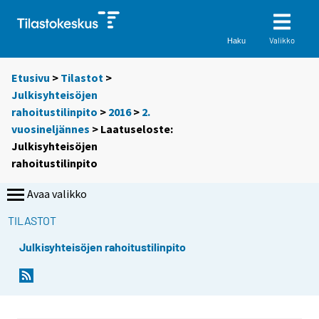
Valikko
Haku
Etusivu
>
Tilastot
>
Julkisyhteisöjen
rahoitustilinpito
>
2016
>
2.
vuosineljännes
> Laatuseloste:
Julkisyhteisöjen
rahoitustilinpito
Avaa valikko
TILASTOT
Julkisyhteisöjen rahoitustilinpito