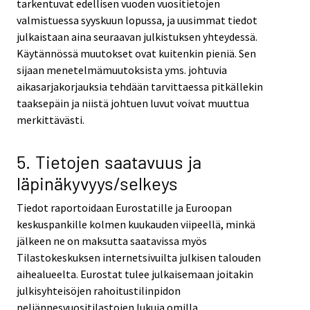
tarkentuvat edellisen vuoden vuositietojen
valmistuessa syyskuun lopussa, ja uusimmat tiedot
julkaistaan aina seuraavan julkistuksen yhteydessä.
Käytännössä muutokset ovat kuitenkin pieniä. Sen
sijaan menetelmämuutoksista yms. johtuvia
aikasarjakorjauksia tehdään tarvittaessa pitkällekin
taaksepäin ja niistä johtuen luvut voivat muuttua
merkittävästi.
5. Tietojen saatavuus ja
läpinäkyvyys/selkeys
Tiedot raportoidaan Eurostatille ja Euroopan
keskuspankille kolmen kuukauden viipeellä, minkä
jälkeen ne on maksutta saatavissa myös
Tilastokeskuksen internetsivuilta julkisen talouden
aihealueelta. Eurostat tulee julkaisemaan joitakin
julkisyhteisöjen rahoitustilinpidon
neljännesvuositilastojen lukuja omilla