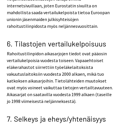
internetsivuillaan, joten Eurostatin sivuilta on
mahdollista saada vertailukelpoista tietoa Euroopan
unionin jäsenmaiden julkisyhteisöjen
rahoitustilinpidosta myös neljännesvuosittain.
6. Tilastojen vertailukelpoisuus
Rahoitustilinpidon aikasarjojen tiedot ovat pääosin
vertailukelpoisia vuodesta toiseen. Vapaaehtoiset
eläkerahastot siirrettiin työeläkelaitoksista
vakuutuslaitoksiin vuodesta 2000 alkaen, mikä tuo
katkoksen aikasarjoihin. Tietolähteiden muutokset
ovat myös voineet vaikuttaa tietojen vertailtavuuteen.
Aikasarjat on saatavilla vuodesta 1999 alkaen (taseille
jo 1998 viimeisestä neljänneksestä).
7. Selkeys ja eheys/yhtenäisyys