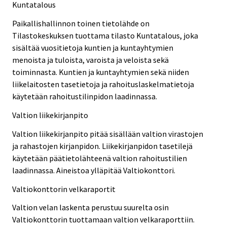
Kuntatalous
Paikallishallinnon toinen tietolähde on
Tilastokeskuksen tuottama tilasto Kuntatalous, joka
sisältää vuositietoja kuntien ja kuntayhtymien
menoista ja tuloista, varoista ja veloista sekä
toiminnasta. Kuntien ja kuntayhtymien sekä niiden
liikelaitosten tasetietoja ja rahoituslaskelmatietoja
käytetään rahoitustilinpidon laadinnassa.
Valtion liikekirjanpito
Valtion liikekirjanpito pitää sisällään valtion virastojen
ja rahastojen kirjanpidon. Liikekirjanpidon tasetilejä
käytetään päätietolähteenä valtion rahoitustilien
laadinnassa. Aineistoa ylläpitää Valtiokonttori.
Valtiokonttorin velkaraportit
Valtion velan laskenta perustuu suurelta osin
Valtiokonttorin tuottamaan valtion velkaraporttiin.