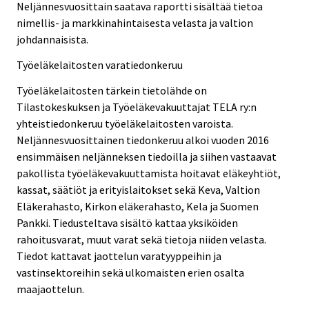
Neljännesvuosittain saatava raportti sisältää tietoa
nimellis- ja markkinahintaisesta velasta ja valtion
johdannaisista.
Työeläkelaitosten varatiedonkeruu
Työeläkelaitosten tärkein tietolähde on
Tilastokeskuksen ja Työeläkevakuuttajat TELA ry:n
yhteistiedonkeruu työeläkelaitosten varoista.
Neljännesvuosittainen tiedonkeruu alkoi vuoden 2016
ensimmäisen neljänneksen tiedoilla ja siihen vastaavat
pakollista työeläkevakuuttamista hoitavat eläkeyhtiöt,
kassat, säätiöt ja erityislaitokset sekä Keva, Valtion
Eläkerahasto, Kirkon eläkerahasto, Kela ja Suomen
Pankki. Tiedusteltava sisältö kattaa yksiköiden
rahoitusvarat, muut varat sekä tietoja niiden velasta.
Tiedot kattavat jaottelun varatyyppeihin ja
vastinsektoreihin sekä ulkomaisten erien osalta
maajaottelun.