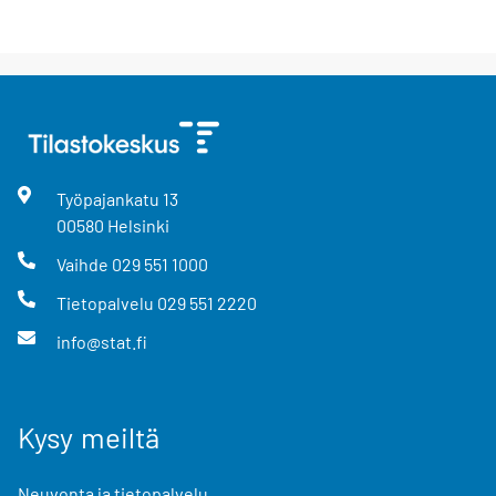
Työpajankatu
13
00580
Helsinki
Vaihde
029 551 1000
Tietopalvelu
029 551 2220
info@stat.fi
Kysy meiltä
Neuvonta ja tietopalvelu