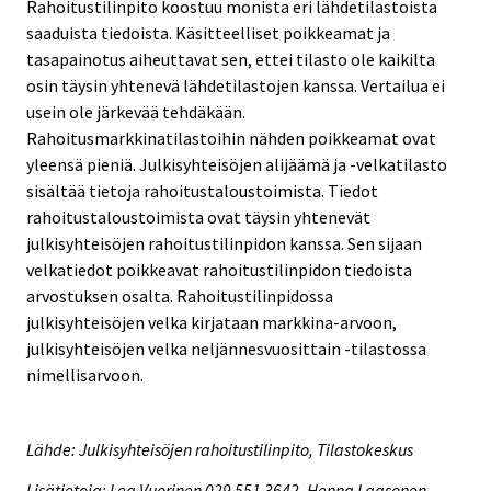
Rahoitustilinpito koostuu monista eri lähdetilastoista
saaduista tiedoista. Käsitteelliset poikkeamat ja
tasapainotus aiheuttavat sen, ettei tilasto ole kaikilta
osin täysin yhtenevä lähdetilastojen kanssa. Vertailua ei
usein ole järkevää tehdäkään.
Rahoitusmarkkinatilastoihin nähden poikkeamat ovat
yleensä pieniä. Julkisyhteisöjen alijäämä ja -velkatilasto
sisältää tietoja rahoitustaloustoimista. Tiedot
rahoitustaloustoimista ovat täysin yhtenevät
julkisyhteisöjen rahoitustilinpidon kanssa. Sen sijaan
velkatiedot poikkeavat rahoitustilinpidon tiedoista
arvostuksen osalta. Rahoitustilinpidossa
julkisyhteisöjen velka kirjataan markkina-arvoon,
julkisyhteisöjen velka neljännesvuosittain -tilastossa
nimellisarvoon.
Lähde: Julkisyhteisöjen rahoitustilinpito, Tilastokeskus
Lisätietoja: Lea Vuorinen 029 551 3642, Henna Laasonen