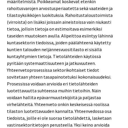
määritelmistä. Poikkeamat koskevat etenkin
rahoitusvarojen arvostusperiaatetta sekä vaateiden ja
tilastoyksikköjen luokituksia. Rahoitustaloustoimista
(virroista) on lisäksi joissain aineistoissa vain niukasti
tietoa, jolloin tietoja on estimoitava esimerkiksi
taseiden muutoksen avulla. Alipeittoa esiintyy lähinnä
kuntasektorin tiedoissa, joiden päälähteenä käytetty
kuntien talouden neljännesvuositilasto ei sisällä
kuntayhtymien tietoja. Tietolähteiden käytössä
pyritään systemaattisuuteen ja jatkuvuuteen.
Yhteenvetoprosessissa sektorikohtaiset tiedot
sovitetaan yhteen tasapainotetuksi kokonaisuudeksi.
Prosessissa voidaan arvioida eri tietolähteiden
luotettavuutta suhteessa muihin tietoihin. Näin
voidaan hallita epävarmuustekijöitä ja paljastaa
virhelähteitä. Yhteenveto onkin keskeisessä roolissa
tilaston luotettavuuden kannalta. Yhteenvedossa osa
tiedoista, joille ei ole suoraa tietolähdettä, lasketaan
vastinsektoritietojen perusteella. Yksi keino arvioida