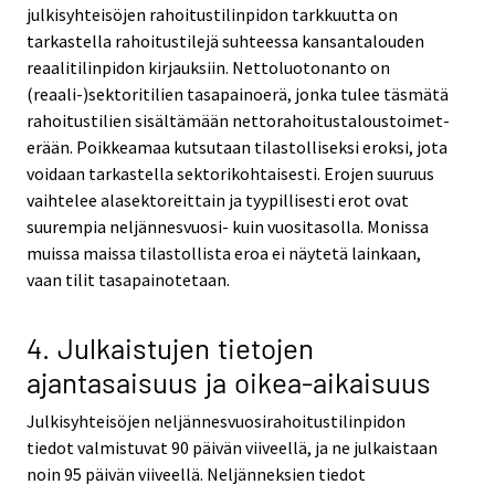
julkisyhteisöjen rahoitustilinpidon tarkkuutta on
tarkastella rahoitustilejä suhteessa kansantalouden
reaalitilinpidon kirjauksiin. Nettoluotonanto on
(reaali-)sektoritilien tasapainoerä, jonka tulee täsmätä
rahoitustilien sisältämään nettorahoitustaloustoimet-
erään. Poikkeamaa kutsutaan tilastolliseksi eroksi, jota
voidaan tarkastella sektorikohtaisesti. Erojen suuruus
vaihtelee alasektoreittain ja tyypillisesti erot ovat
suurempia neljännesvuosi- kuin vuositasolla. Monissa
muissa maissa tilastollista eroa ei näytetä lainkaan,
vaan tilit tasapainotetaan.
4. Julkaistujen tietojen
ajantasaisuus ja oikea-aikaisuus
Julkisyhteisöjen neljännesvuosirahoitustilinpidon
tiedot valmistuvat 90 päivän viiveellä, ja ne julkaistaan
noin 95 päivän viiveellä. Neljänneksien tiedot