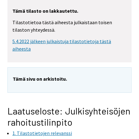
Tämä tilasto on lakkautettu.
Tilastotietoa tästä aiheesta julkaistaan toisen
tilaston yhteydessä.
5.4.2022 jälkeen julkaistuja tilastotietoja tästä
aiheesta
Tämä sivu on arkistoitu.
Laatuseloste: Julkisyhteisöjen
rahoitustilinpito
1. Tilastotietojen relevanssi