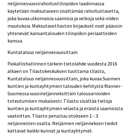
neljännesvuosirahoitustilinpidon laadinnassa
käytetään maksutaseen sisältämää rahoitustasetta,
joka kuvaa ulkomaisia saamisia ja velkoja sekä niiden
muutoksia. Maksutasetilaston kirjaukset ovat pääosin
yhtenevät kansantalouden tilinpidon periaatteiden
kanssa.
Kuntatalous neljännesvuosittain
Paikallishallinnon tärkein tietolähde vuodesta 2016
alkaen on Tilastokeskuksen tuottama tilasto,
Kuntatalous neljännesvuosittain, joka kuvaa Suomen
kuntien ja kuntayhtymien talouden kehitystä Manner-
Suomessa vuosineljänneksittäin talousarvioiden
toteutumisen mukaisesti. Tilasto sisältää tietoja
kuntien ja kuntayhtymien velasta ja eräistä saamisista
vaateittan. Tilasto perustuu otokseen 1.- 3.
neljännesten osalta. Neljännen neljänneksen tiedot
kattavat kaikki kunnat ja kuntayhtymät.