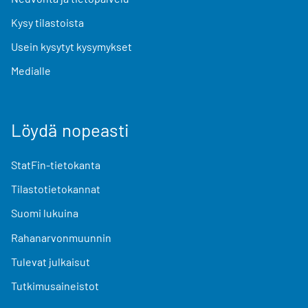
Kysy tilastoista
Usein kysytyt kysymykset
Medialle
Löydä nopeasti
StatFin-tietokanta
Tilastotietokannat
Suomi lukuina
Rahanarvonmuunnin
Tulevat julkaisut
Tutkimusaineistot