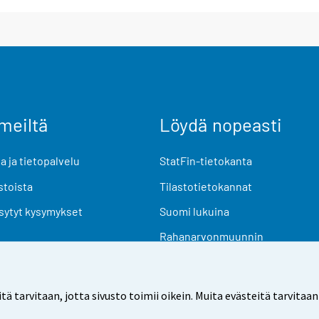
meiltä
Löydä nopeasti
 ja tietopalvelu
StatFin-tietokanta
stoista
Tilastotietokannat
sytyt kysymykset
Suomi lukuina
Rahanarvonmuunnin
Tulevat julkaisut
Tutkimusaineistot
arvitaan, jotta sivusto toimii oikein. Muita evästeitä tarvitaan