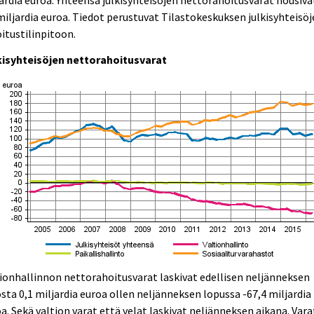
miljardia euroa. Tiedot perustuvat Tilastokeskuksen julkisyhteisö
itustilinpitoon.
kisyhteisöjen nettorahoitusvarat
ionhallinnon nettorahoitusvarat laskivat edellisen neljänneksen
sta 0,1 miljardia euroa ollen neljänneksen lopussa -67,4 miljardia
a. Sekä valtion varat että velat laskivat neljänneksen aikana. Vara