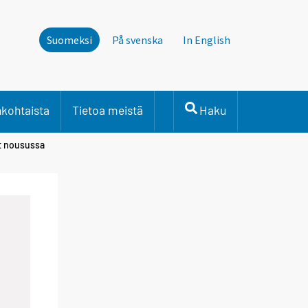
Suomeksi
På svenska
In English
nkohtaista
Tietoa meistä
Haku
at nousussa