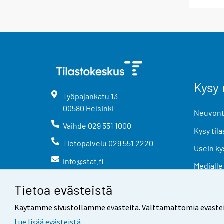
Kysy 
Työpajankatu
13
00580
Helsinki
Neuvonta
Vaihde
029 551 1000
Kysy tila
Tietopalvelu
029 551 2220
Usein ky
info@stat.fi
Medialle
Tietoa evästeistä
Käytämme sivustollamme evästeitä. Välttämättömiä evästeitä t
Lue lisää evästeistä.