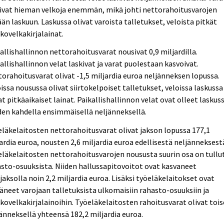
kivat hieman velkoja enemmän, mikä johti nettorahoitusvarojen
ään laskuun. Laskussa olivat varoista talletukset, veloista pitkät
kovelkakirjalainat.
allishallinnon nettorahoitusvarat nousivat 0,9 miljardilla.
allishallinnon velat laskivat ja varat puolestaan kasvoivat.
orahoitusvarat olivat -1,5 miljardia euroa neljänneksen lopussa.
issa nousussa olivat siirtokelpoiset talletukset, veloissa laskussa
at pitkäaikaiset lainat. Paikallishallinnon velat ovat olleet laskus
en kahdella ensimmäisellä neljänneksellä.
läkelaitosten nettorahoitusvarat olivat jakson lopussa 177,1
ardia euroa, nousten 2,6 miljardia euroa edellisestä neljänneksest
läkelaitosten nettorahoitusvarojen noususta suurin osa on tullu
sto-osuuksista. Niiden hallussapitovoitot ovat kasvaneet
jaksolla noin 2,2 miljardia euroa. Lisäksi työeläkelaitokset ovat
täneet varojaan talletuksista ulkomaisiin rahasto-osuuksiin ja
kovelkakirjalainoihin. Työeläkelaitosten rahoitusvarat olivat tois
änneksellä yhteensä 182,2 miljardia euroa.