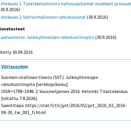
Liitekuvio 1. Työeläkelaitosten hallussapitämät osakkeet ja osuud
(30.9.2016)
Liitekuvio 2. Valtionhallinnon rahoitusvarat
(30.9.2016)
tuselosteet
Laatuseloste: Julkisyhteisöjen rahoitustilinpito
(30.9.2016)
itetty 30.09.2016
Viittausohje
:
Suomen virallinen tilasto (SVT): Julkisyhteisöjen
rahoitustilinpito [verkkojulkaisu].
ISSN=1798-1948.
2. Vuosineljännes
2016. Helsinki: Tilastokeskus
[viitattu: 7.8.2026].
Saantitapa: https://stat.fi/til/jyrt/2016/02/jyrt_2016_02_2016-
09-30_tie_001_fi.html