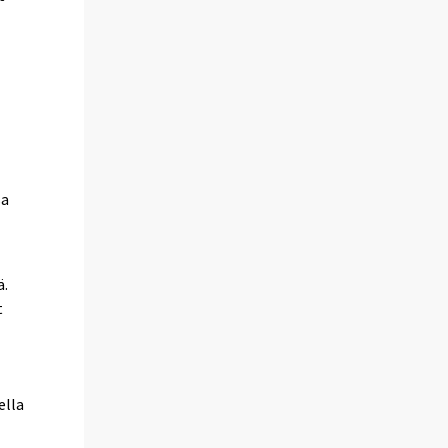
sa
ä.
t
ella