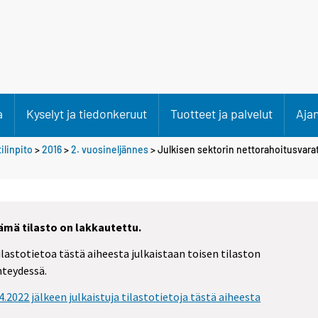
a
Kyselyt ja tiedonkeruut
Tuotteet ja palvelut
Aja
ilinpito
>
2016
>
2. vuosineljännes
> Julkisen sektorin nettorahoitusvar
ämä tilasto on lakkautettu.
ilastotietoa tästä aiheesta julkaistaan toisen tilaston
hteydessä.
.4.2022 jälkeen julkaistuja tilastotietoja tästä aiheesta