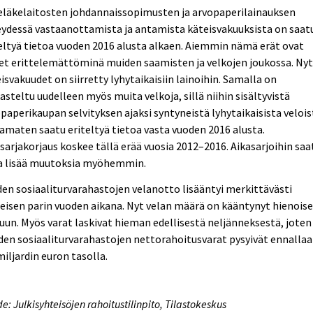
eläkelaitosten johdannaissopimusten ja arvopaperilainauksen
ydessä vastaanottamista ja antamista käteisvakuuksista on saat
eltyä tietoa vuoden 2016 alusta alkaen. Aiemmin nämä erät ovat
et erittelemättöminä muiden saamisten ja velkojen joukossa. Ny
isvakuudet on siirretty lyhytaikaisiin lainoihin. Samalla on
asteltu uudelleen myös muita velkoja, sillä niihin sisältyvistä
paperikaupan selvityksen ajaksi syntyneistä lyhytaikaisista velois
amaten saatu eriteltyä tietoa vasta vuoden 2016 alusta.
sarjakorjaus koskee tällä erää vuosia 2012–2016. Aikasarjoihin saa
la lisää muutoksia myöhemmin.
en sosiaaliturvarahastojen velanotto lisääntyi merkittävästi
eisen parin vuoden aikana. Nyt velan määrä on kääntynyt hienois
uun. Myös varat laskivat hieman edellisestä neljänneksestä, joten
en sosiaaliturvarahastojen nettorahoitusvarat pysyivät ennalla
miljardin euron tasolla.
e: Julkisyhteisöjen rahoitustilinpito, Tilastokeskus