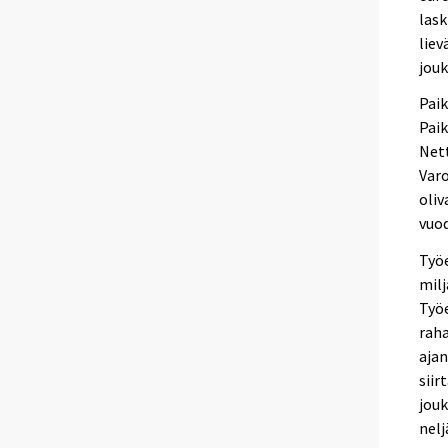
las
liev
jouk
Paik
Paik
Nett
Varo
oliv
vuod
Työe
milj
Työe
raha
ajan
siir
jouk
nelj