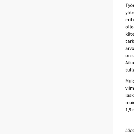
Työ
yhte
erit
olle
käte
tark
arvo
on s
Aika
tul
Muid
viim
lask
muid
1,9 
Lähd