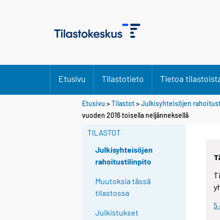
Etusivu
Tilastotieto
Tietoa tilastoist
Etusivu
>
Tilastot
>
Julkisyhteisöjen rahoitust
Y
Y
vuoden 2016 toisella neljänneksellä
o
o
u
u
TILASTOT
a
a
r
r
Julkisyhteisöjen
T
e
e
rahoitustilinpito
m
m
T
o
o
Muutoksia tässä
y
v
v
tilastossa
i
i
5
n
n
Julkistukset
g
g