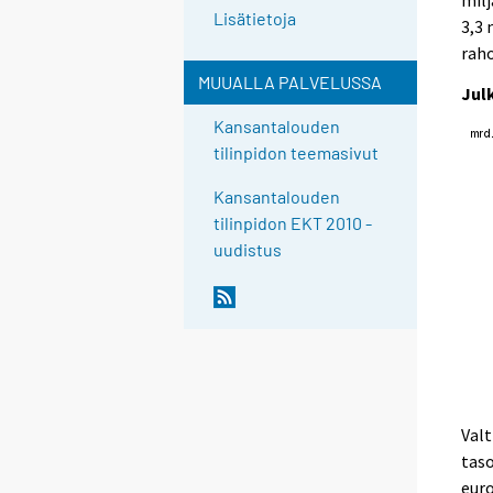
Lisätietoja
3,3 
raho
MUUALLA PALVELUSSA
Jul
Kansantalouden
tilinpidon teemasivut
Kansantalouden
tilinpidon EKT 2010 -
uudistus
Valt
taso
euro