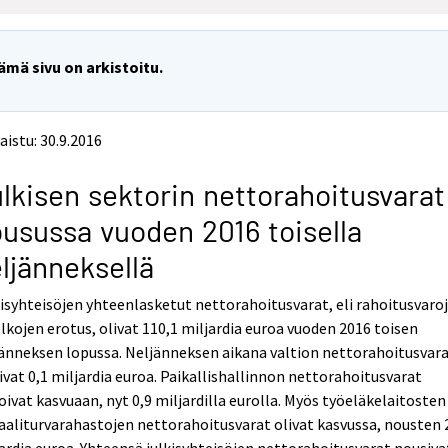
ämä sivu on arkistoitu.
aistu: 30.9.2016
lkisen sektorin nettorahoitusvarat
usussa vuoden 2016 toisella
ljänneksellä
isyhteisöjen yhteenlasketut nettorahoitusvarat, eli rahoitusvaro
elkojen erotus, olivat 110,1 miljardia euroa vuoden 2016 toisen
änneksen lopussa. Neljänneksen aikana valtion nettorahoitusvar
ivat 0,1 miljardia euroa. Paikallishallinnon nettorahoitusvarat
oivat kasvuaan, nyt 0,9 miljardilla eurolla. Myös työeläkelaitosten 
aaliturvarahastojen nettorahoitusvarat olivat kasvussa, nousten 
ardia euroa. Yhteensä julkisyhteisöjen nettorahoitusvarat nousiva