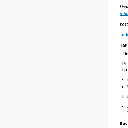
Lisä
raho
Vast
Jul
Tau
Ti
Poi
lat
Li
Kuv