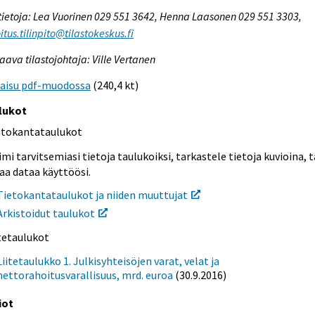
tietoja: Lea Vuorinen 029 551 3642, Henna Laasonen 029 551 3303,
itus.tilinpito@tilastokeskus.fi
aava tilastojohtaja: Ville Vertanen
kaisu pdf-muodossa
(240,4 kt)
lukot
etokantataulukot
mi tarvitsemiasi tietoja taulukoiksi, tarkastele tietoja kuvioina, t
aa dataa käyttöösi.
Tietokantataulukot ja niiden muuttujat
Arkistoidut taulukot
itetaulukot
Liitetaulukko 1. Julkisyhteisöjen varat, velat ja
nettorahoitusvarallisuus, mrd. euroa
(30.9.2016)
iot