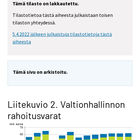
Tämä tilasto on lakkautettu.
Tilastotietoa tästä aiheesta julkaistaan toisen
tilaston yhteydessä.
5.4.2022 jälkeen julkaistuja tilastotietoja tästä
aiheesta
Tämä sivu on arkistoitu.
Liitekuvio 2. Valtionhallinnon
rahoitusvarat