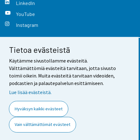
LinkedIn
YouTube
Instagram
Tietoa evästeistä
Yhteystiedot
Käytämme sivustollamme evästeitä.
Palaute
Välttämättömiä evästeitä tarvitaan, jotta sivusto
toimii oikein. Muita evästeitä tarvitaan videoiden,
Käyttöehdot
podcastien ja palautepalvelun esittämiseen.
Tietosuoja
Lue lisää evästeistä.
Saavutettavuus
Hyväksyn kaikki evästeet
Tietoa sivustosta
Vain välttämättömät evästeet
Evästeasetukset