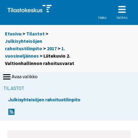
Valikko
Haku
Etusivu
>
Tilastot
>
Julkisyhteisöjen
rahoitustilinpito
>
2017
>
1.
vuosineljännes
> Liitekuvio 2.
Valtionhallinnon rahoitusvarat
Avaa valikko
TILASTOT
Julkisyhteisöjen rahoitustilinpito