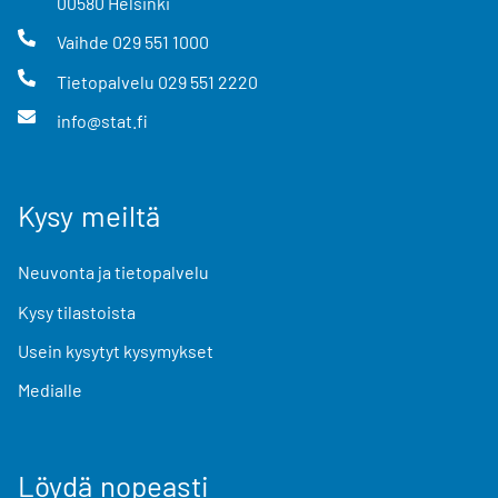
00580
Helsinki
Vaihde
029 551 1000
Tietopalvelu
029 551 2220
info@stat.fi
Kysy meiltä
Neuvonta ja tietopalvelu
Kysy tilastoista
Usein kysytyt kysymykset
Medialle
Löydä nopeasti