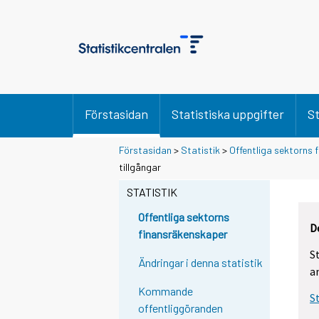
Förstasidan
Statistiska uppgifter
St
Förstasidan
>
Statistik
>
Offentliga sektorns
tillgångar
STATISTIK
Offentliga sektorns
D
finansräkenskaper
S
Ändringar i denna statistik
a
Kommande
S
offentliggöranden