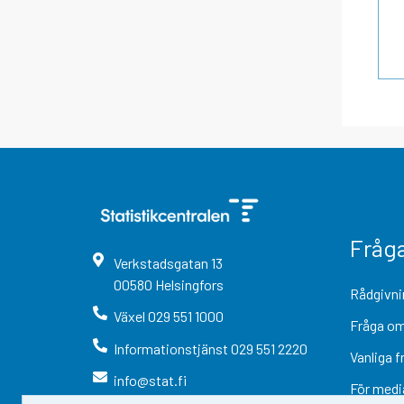
Fråg
Verkstadsgatan
13
00580
Helsingfors
Rådgivni
Växel
029 551 1000
Fråga om
Informationstjänst
029 551 2220
Vanliga f
info@stat.fi
För medi