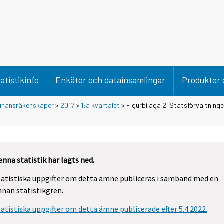
atistikinfo
Enkäter och datainsamlingar
Produkter 
 finansräkenskaper
>
2017
>
1:a kvartalet
> Figurbilaga 2. Statsförvaltninge
enna statistik har lagts ned.
tatistiska uppgifter om detta ämne publiceras i samband med en
nnan statistikgren.
tatistiska uppgifter om detta ämne publicerade efter 5.4.2022.