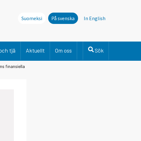
Suomeksi
På svenska
In English
och tjä
Aktuellt
Om oss
Sök
ns finansiella