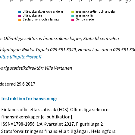
a: Offentliga sektorns finansräkenskaper, Statistikcentralen
rågningar: Riikka Tupala 029 551 3349, Henna Laasonen 029 551 33
itus.tilinpito@stat.fi
arig statistikdirektör: Ville Vertanen
daterad 29.6.2017
Instruktion för hänvisning
:
Finlands officiella statistik (FOS): Offentliga sektorns
finansräkenskaper [e-publikation].
ISSN=1798-1956.
1:a Kvartalet
2017, Figurbilaga 2.
Statsförvaltningens finansiella tillgångar . Helsingfors: