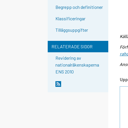
Begrepp och definitioner
Klassificeringar
Tilläggsuppgifter
Käll
RELATERADE SIDOR
Förf
raho
Revidering av
Ansv
nationalräkenskaperna
ENS 2010
Upp