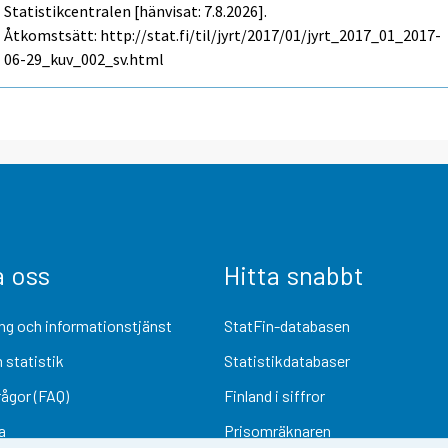
Statistikcentralen [hänvisat: 7.8.2026].
Åtkomstsätt: http://stat.fi/til/jyrt/2017/01/jyrt_2017_01_2017-
06-29_kuv_002_sv.html
a oss
Hitta snabbt
ng och informationstjänst
StatFin-databasen
 statistik
Statistikdatabaser
rågor (FAQ)
Finland i siffror
a
Prisomräknaren