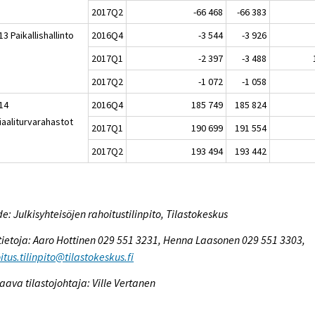
2017Q2
-66 468
-66 383
3 Paikallishallinto
2016Q4
-3 544
-3 926
2017Q1
-2 397
-3 488
2017Q2
-1 072
-1 058
14
2016Q4
185 749
185 824
iaaliturvarahastot
2017Q1
190 699
191 554
2017Q2
193 494
193 442
e: Julkisyhteisöjen rahoitustilinpito, Tilastokeskus
tietoja: Aaro Hottinen 029 551 3231, Henna Laasonen 029 551 3303,
itus.tilinpito@tilastokeskus.fi
aava tilastojohtaja: Ville Vertanen