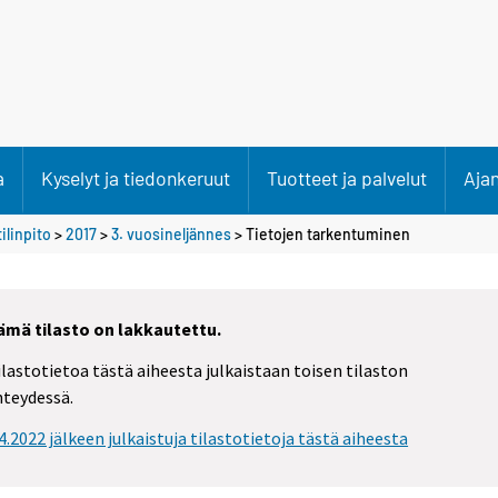
a
Kyselyt ja tiedonkeruut
Tuotteet ja palvelut
Aja
ilinpito
>
2017
>
3. vuosineljännes
> Tietojen tarkentuminen
ämä tilasto on lakkautettu.
ilastotietoa tästä aiheesta julkaistaan toisen tilaston
hteydessä.
.4.2022 jälkeen julkaistuja tilastotietoja tästä aiheesta