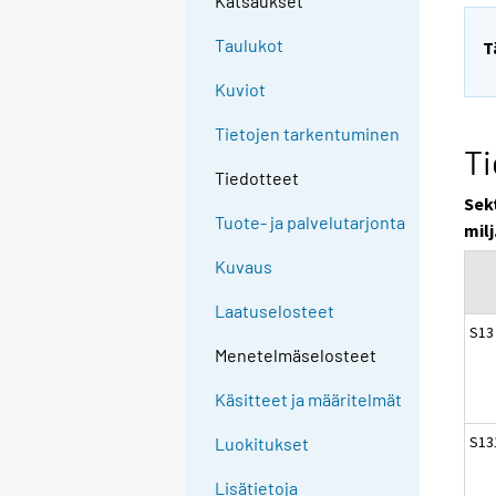
Katsaukset
Taulukot
T
Kuviot
Tietojen tarkentuminen
Ti
Tiedotteet
Sek
Tuote- ja palvelutarjonta
milj
Kuvaus
Laatuselosteet
S13
Menetelmäselosteet
Käsitteet ja määritelmät
S131
Luokitukset
Lisätietoja