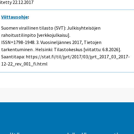
itetty 22.12.2017
Viittausohje
:
Suomen virallinen tilasto (SVT): Julkisyhteisöjen
rahoitustilinpito [verkkojulkaisu].
ISSN=1798-1948.
3. Vuosineljännes
2017, Tietojen
tarkentuminen . Helsinki: Tilastokeskus [viitattu: 6.8.2026].
Saantitapa: https://stat.fi/til/jyrt/2017/03/jyrt_2017_03_2017-
12-22_rev_001_fi.html