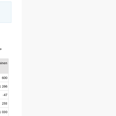
,
minen
600
1 266
-47
293
1 030