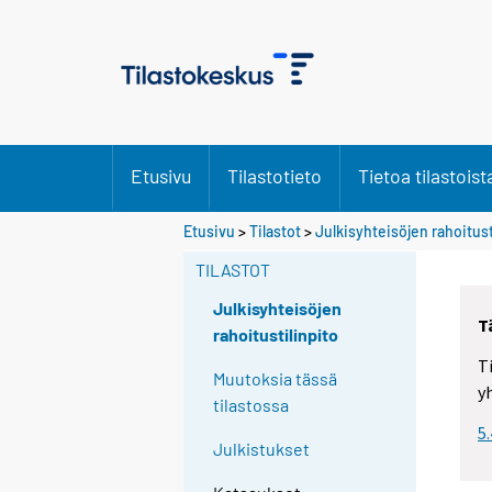
Etusivu
Tilastotieto
Tietoa tilastoist
Etusivu
>
Tilastot
>
Julkisyhteisöjen rahoitust
TILASTOT
Julkisyhteisöjen
T
rahoitustilinpito
T
Muutoksia tässä
y
tilastossa
5
Julkistukset