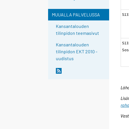
S131
MUUALLA PALVELUSSA
Kansantalouden
tilinpidon teemasivut
S13
Kansantalouden
Sos
tilinpidon EKT 2010 -
uudistus
Lähd
Lisä
raho
Vast