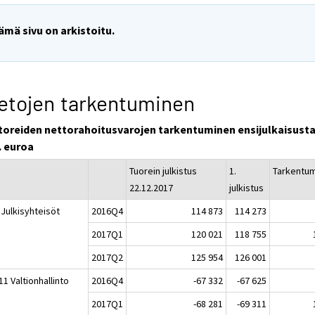
ämä sivu on arkistoitu.
etojen tarkentuminen
toreiden nettorahoitusvarojen tarkentuminen ensijulkaisusta
. euroa
Tuorein julkistus
1.
Tarkentu
22.12.2017
julkistus
 Julkisyhteisöt
2016Q4
114 873
114 273
2017Q1
120 021
118 755
2017Q2
125 954
126 001
1 Valtionhallinto
2016Q4
-67 332
-67 625
2017Q1
-68 281
-69 311