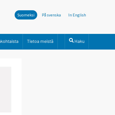
Suomeksi
På svenska
In English
nkohtaista
Tietoa meistä
Haku