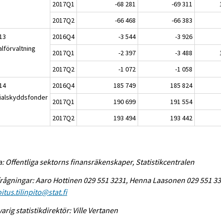
2017Q1
-68 281
-69 311
2017Q2
-66 468
-66 383
13
2016Q4
-3 544
-3 926
alförvaltning
2017Q1
-2 397
-3 488
2017Q2
-1 072
-1 058
14
2016Q4
185 749
185 824
ialskyddsfonder
2017Q1
190 699
191 554
2017Q2
193 494
193 442
a: Offentliga sektorns finansräkenskaper, Statistikcentralen
rågningar: Aaro Hottinen 029 551 3231, Henna Laasonen 029 551 33
itus.tilinpito@stat.fi
arig statistikdirektör: Ville Vertanen