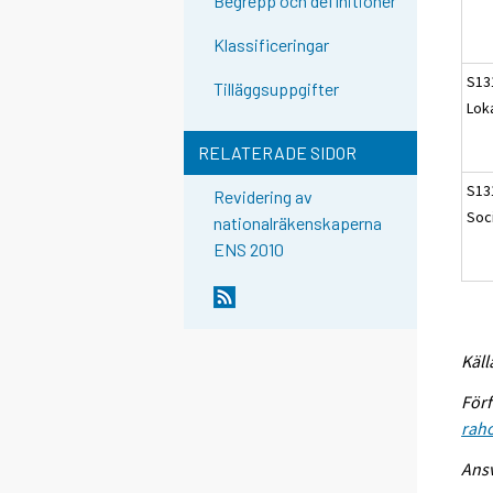
Begrepp och definitioner
Klassificeringar
S13
Tilläggsuppgifter
Lok
RELATERADE SIDOR
S13
Revidering av
Soc
nationalräkenskaperna
ENS 2010
Käll
Förf
raho
Ansv