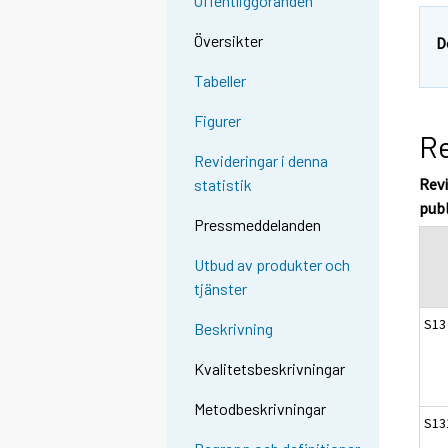
Offentliggöranden
Översikter
D
Tabeller
Figurer
Re
Revideringar i denna
Revi
statistik
pub
Pressmeddelanden
Utbud av produkter och
tjänster
S13
Beskrivning
Kvalitetsbeskrivningar
Metodbeskrivningar
S13