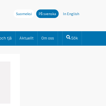
Suomeksi
På svenska
In English
och tjä
Aktuellt
Om oss
Sök