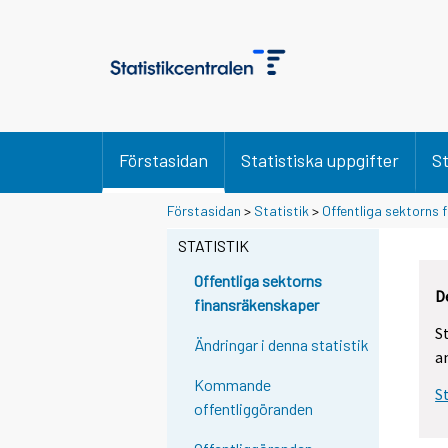
Förstasidan
Statistiska uppgifter
St
Förstasidan
>
Statistik
>
Offentliga sektorns
STATISTIK
Offentliga sektorns
D
finansräkenskaper
S
Ändringar i denna statistik
a
Kommande
S
offentliggöranden