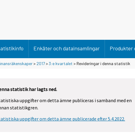
atistikinfo
Enkäter och datainsamlingar
Produkter 
 finansräkenskaper
>
2017
>
3:e kvartalet
> Revideringar i denna statistik
enna statistik har lagts ned.
tatistiska uppgifter om detta ämne publiceras i samband med en
nnan statistikgren.
tatistiska uppgifter om detta ämne publicerade efter 5.4.2022.