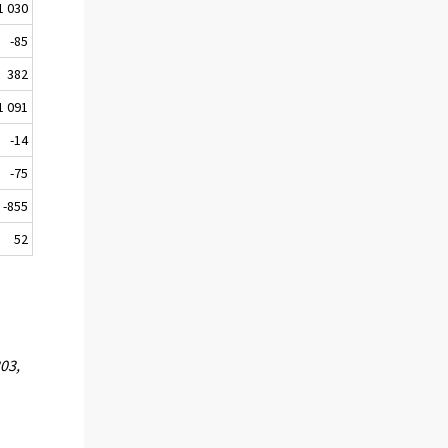
1 030
-85
382
1 091
-14
-75
-855
52
03,