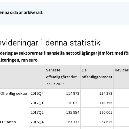
enna sida är arkiverad.
videringar i denna statistik
dering av sektorernas finansiella nettotillgångar jämfört med fö
liceringen, mn euro
Senaste
1:a
Revider
offentliggörandet
offentliggörandet
22.12.2017
 Offentlig sektor
2016Q4
114 873
114 273
2017Q1
120 021
118 755
2017Q2
125 954
126 001
11 Staten
2016Q4
-67 332
-67 625