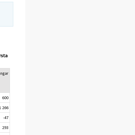
rsta
ingar
600
1 266
-47
293