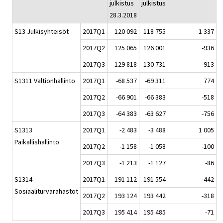
julkistus
julkistus
28.3.2018
S13 Julkisyhteisöt
2017Q1
120 092
118 755
1 337
2017Q2
125 065
126 001
-936
2017Q3
129 818
130 731
-913
S1311 Valtionhallinto
2017Q1
-68 537
-69 311
774
2017Q2
-66 901
-66 383
-518
2017Q3
-64 383
-63 627
-756
S1313
2017Q1
-2 483
-3 488
1 005
Paikallishallinto
2017Q2
-1 158
-1 058
-100
2017Q3
-1 213
-1 127
-86
S1314
2017Q1
191 112
191 554
-442
Sosiaaliturvarahastot
2017Q2
193 124
193 442
-318
2017Q3
195 414
195 485
-71