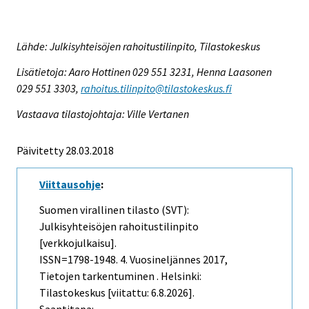
Lähde: Julkisyhteisöjen rahoitustilinpito, Tilastokeskus
Lisätietoja: Aaro Hottinen 029 551 3231, Henna Laasonen
029 551 3303,
rahoitus.tilinpito@tilastokeskus.fi
Vastaava tilastojohtaja: Ville Vertanen
Päivitetty 28.03.2018
Viittausohje
:
Suomen virallinen tilasto (SVT):
Julkisyhteisöjen rahoitustilinpito
[verkkojulkaisu].
ISSN=1798-1948.
4. Vuosineljännes
2017,
Tietojen tarkentuminen . Helsinki:
Tilastokeskus [viitattu: 6.8.2026].
Saantitapa: