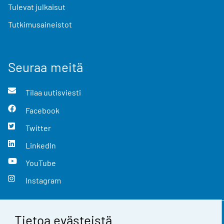
Tulevat julkaisut
Tutkimusaineistot
Seuraa meitä
Tilaa uutisviesti
Facebook
Twitter
LinkedIn
YouTube
Instagram
Tietoa evästeistä
Yhteystiedot