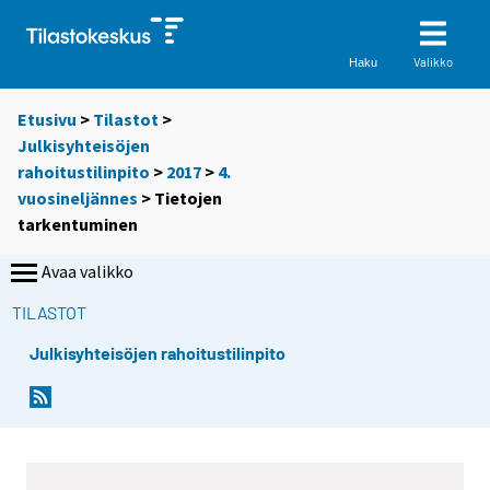
Valikko
Haku
Etusivu
>
Tilastot
>
Julkisyhteisöjen
rahoitustilinpito
>
2017
>
4.
vuosineljännes
> Tietojen
tarkentuminen
Avaa valikko
TILASTOT
Julkisyhteisöjen rahoitustilinpito