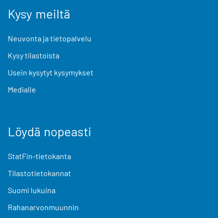
Kysy meiltä
Neuvonta ja tietopalvelu
Kysy tilastoista
Usein kysytyt kysymykset
Medialle
Löydä nopeasti
StatFin-tietokanta
Tilastotietokannat
Suomi lukuina
Rahanarvonmuunnin