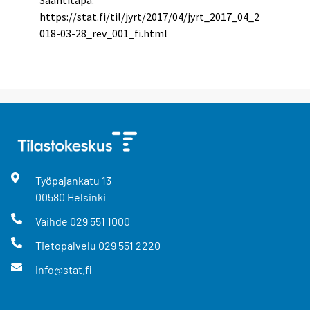
https://stat.fi/til/jyrt/2017/04/jyrt_2017_04_2
018-03-28_rev_001_fi.html
Työpajankatu
13
00580
Helsinki
Vaihde
029 551 1000
Tietopalvelu
029 551 2220
info@stat.fi