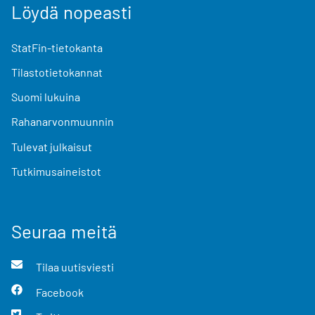
Löydä nopeasti
StatFin-tietokanta
Tilastotietokannat
Suomi lukuina
Rahanarvonmuunnin
Tulevat julkaisut
Tutkimusaineistot
Seuraa meitä
Tilaa uutisviesti
Facebook