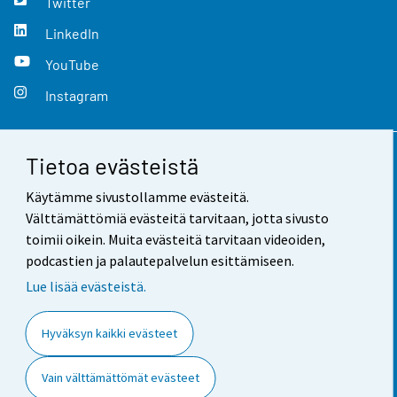
Twitter
LinkedIn
YouTube
Instagram
Tietoa evästeistä
Yhteystiedot
Käytämme sivustollamme evästeitä.
Palaute
Välttämättömiä evästeitä tarvitaan, jotta sivusto
toimii oikein. Muita evästeitä tarvitaan videoiden,
Käyttöehdot
podcastien ja palautepalvelun esittämiseen.
Tietosuoja
Lue lisää evästeistä.
Saavutettavuus
Hyväksyn kaikki evästeet
Tietoa sivustosta
Vain välttämättömät evästeet
Evästeasetukset