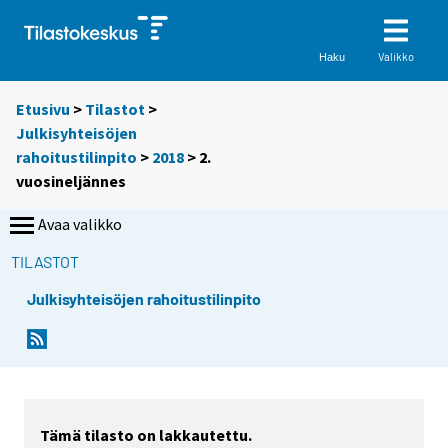
Valikko
Haku
Etusivu
>
Tilastot
>
Julkisyhteisöjen
rahoitustilinpito
>
2018
>
2.
vuosineljännes
Avaa valikko
TILASTOT
Julkisyhteisöjen rahoitustilinpito
Tämä tilasto on lakkautettu.