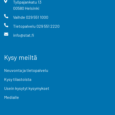
Työpajankatu
13
00580
Helsinki
Vaihde
029 551 1000
Tietopalvelu
029 551 2220
info@stat.fi
Kysy meiltä
Neuvonta ja tietopalvelu
Kysy tilastoista
Usein kysytyt kysymykset
Medialle