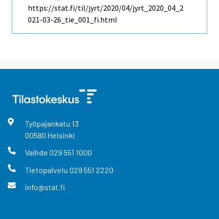
https://stat.fi/til/jyrt/2020/04/jyrt_2020_04_2
021-03-26_tie_001_fi.html
Työpajankatu
13
00580
Helsinki
Vaihde
029 551 1000
Tietopalvelu
029 551 2220
info@stat.fi