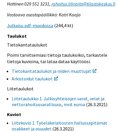
Hottinen 029 551 3231,
rahoitus.tilinpito@tilastokeskus.fi
Vastaava osastopäällikkö: Katri Kaaja
Julkaisu pdf-muodossa
(244,4 kt)
Taulukot
Tietokantataulukot
Poimi tarvitsemiasi tietoja taulukoiksi, tarkastele
tietoja kuvioina, tai lataa dataa käyttöösi.
Tietokantataulukot ja niiden muuttujat
Arkistoidut taulukot
Liitetaulukot
Liitetaulukko 1. Julkisyhteisöjen varat, velat ja
nettorahoitusvarallisuus, mrd. euroa
(26.3.2021)
Kuviot
Liitekuvio 1. Työeläkelaitosten hallussapitämät
osakkeet ja osuudet
(26.3.2021)