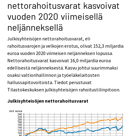
nettorahoitusvarat kasvoivat
v
v
i
i
vuoden 2020 viimeisellä
c
c
e
e
neljänneksellä
.
.
Julkisyhteisöjen nettorahoitusvarat, eli
rahoitusvarojen ja velkojen erotus, olivat 152,3 miljardia
euroa vuoden 2020 viimeisen neljänneksen lopussa.
Nettorahoitusvarat kasvoivat 16,0 miljardia euroa
edellisestä neljänneksestä. Kasvu johtui suurimmaksi
osaksi valtionhallinnon ja työeläkelaitosten
hallussapitovoitoista. Tiedot perustuvat
Tilastokeskuksen julkisyhteisöjen rahoitustilinpitoon.
Julkisyhteisöjen nettorahoitusvarat