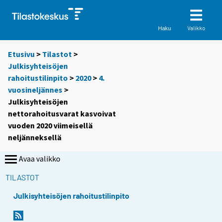
Valikko
Haku
Etusivu
>
Tilastot
>
Julkisyhteisöjen
rahoitustilinpito
>
2020
>
4.
vuosineljännes
>
Julkisyhteisöjen
nettorahoitusvarat kasvoivat
vuoden 2020 viimeisellä
neljänneksellä
Avaa valikko
TILASTOT
Julkisyhteisöjen rahoitustilinpito
Y
Y