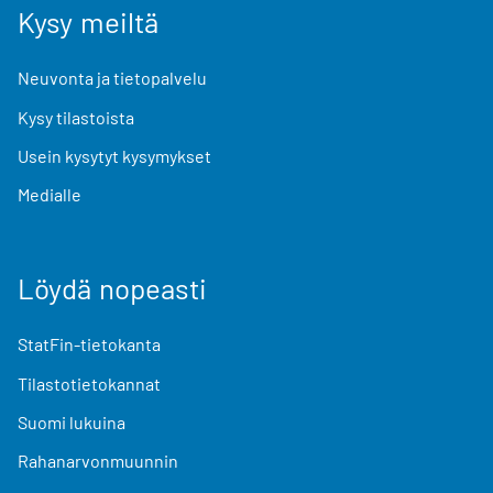
Kysy meiltä
Neuvonta ja tietopalvelu
Kysy tilastoista
Usein kysytyt kysymykset
Medialle
Löydä nopeasti
StatFin-tietokanta
Tilastotietokannat
Suomi lukuina
Rahanarvonmuunnin