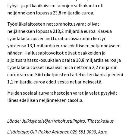
Lyhyt- ja pitkäaikaisten lainojen velkakanta oli
neljänneksen lopussa 23,8 miljardia euroa.
Työeläkelaitosten nettorahoitusvarat olivat
neljänneksen lopussa 218,2 miljardia euroa. Kasvua
työeläkelaitosten nettorahoitusvaroihin kertyi
yhteensä 13,1 miljardia euroa edelliseen neljännekseen
nähden. Hallussapitovoitot olivat osakkeiden ja
sijoitusrahasto-osuuksien osalta 10,8 miljardia euroa ja
työeläkelaitokset lisäsivät niitä nettona 2,2 miljardin
euron verran. Siirtokelpoisten talletusten kanta pieneni
1,1 miljardia euroa edellisestä neljänneksestä.
Muiden sosiaaliturvarahastojen varat ja velat pysyivät
lähes edellisen neljänneksen tasolla.
Lähde: Julkisyhteisöjen rahoitustilinpito, Tilastokeskus
Lisätietoja: Olli-Pekka Aaltonen 029 551 3090, Aaro