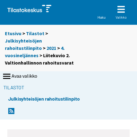
Valikko
Haku
Etusivu
>
Tilastot
>
Julkisyhteisöjen
rahoitustilinpito
>
2021
>
4.
vuosineljännes
> Liitekuvio 2.
Valtionhallinnon rahoitusvarat
Avaa valikko
TILASTOT
Julkisyhteisöjen rahoitustilinpito