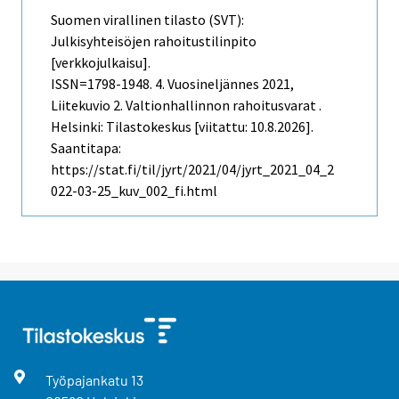
Suomen virallinen tilasto (SVT):
Julkisyhteisöjen rahoitustilinpito
[verkkojulkaisu].
ISSN=1798-1948.
4. Vuosineljännes
2021,
Liitekuvio 2. Valtionhallinnon rahoitusvarat .
Helsinki: Tilastokeskus [viitattu: 10.8.2026].
Saantitapa:
https://stat.fi/til/jyrt/2021/04/jyrt_2021_04_2
022-03-25_kuv_002_fi.html
Työpajankatu
13