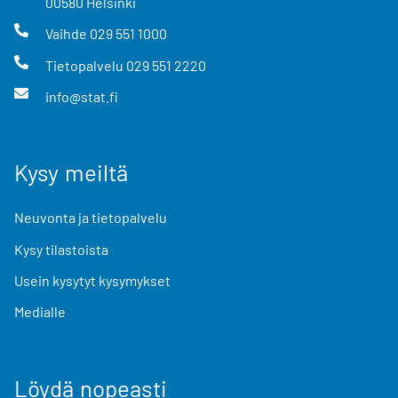
00580
Helsinki
Vaihde
029 551 1000
Tietopalvelu
029 551 2220
info@stat.fi
Kysy meiltä
Neuvonta ja tietopalvelu
Kysy tilastoista
Usein kysytyt kysymykset
Medialle
Löydä nopeasti