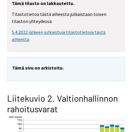
Tämä tilasto on lakkautettu.
Tilastotietoa tästä aiheesta julkaistaan toisen
tilaston yhteydessä.
5.4.2022 jälkeen julkaistuja tilastotietoja tästä
aiheesta
Tämä sivu on arkistoitu.
Liitekuvio 2. Valtionhallinnon
rahoitusvarat