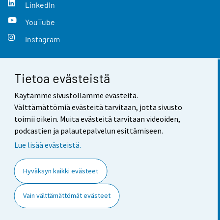
LinkedIn
YouTube
Instagram
Tietoa evästeistä
Yhteystiedot
Käytämme sivustollamme evästeitä.
Palaute
Välttämättömiä evästeitä tarvitaan, jotta sivusto
toimii oikein. Muita evästeitä tarvitaan videoiden,
Käyttöehdot
podcastien ja palautepalvelun esittämiseen.
Tietosuoja
Lue lisää evästeistä.
Saavutettavuus
Hyväksyn kaikki evästeet
Tietoa sivustosta
Vain välttämättömät evästeet
Evästeasetukset