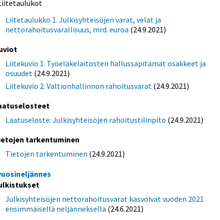
Liitetaulukot
Liitetaulukko 1. Julkisyhteisöjen varat, velat ja
nettorahoitusvarallisuus, mrd. euroa
(24.9.2021)
uviot
Liitekuvio 1. Työeläkelaitosten hallussapitämät osakkeet ja
osuudet
(24.9.2021)
Liitekuvio 2. Valtionhallinnon rahoitusvarat
(24.9.2021)
aatuselosteet
Laatuseloste: Julkisyhteisöjen rahoitustilinpito
(24.9.2021)
ietojen tarkentuminen
Tietojen tarkentuminen
(24.9.2021)
 vuosineljännes
ulkistukset
Julkisyhteisöjen nettorahoitusvarat kasvoivat vuoden 2021
ensimmäisellä neljänneksellä
(24.6.2021)