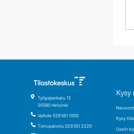
Kysy 
Työpajankatu
13
00580
Helsinki
Neuvonta
Vaihde
029 551 1000
Kysy tila
Tietopalvelu
029 551 2220
Usein ky