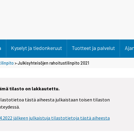
a
Kyselyt ja tiedonkeruut
Tuotteet ja palvelut
Aja
ilinpito
> Julkisyhteisöjen rahoitustilinpito 2021
ämä tilasto on lakkautettu.
ilastotietoa tästä aiheesta julkaistaan toisen tilaston
hteydessä.
.4.2022 jälkeen julkaistuja tilastotietoja tästä aiheesta