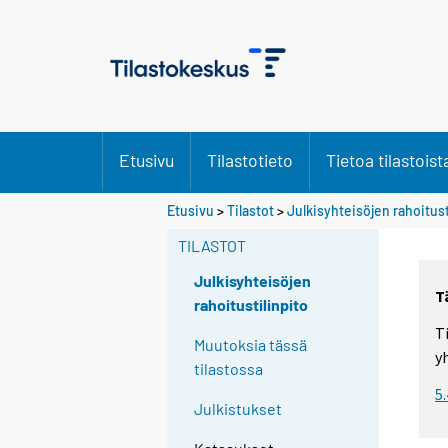
Etusivu
Tilastotieto
Tietoa tilastoist
Etusivu
>
Tilastot
>
Julkisyhteisöjen rahoitust
TILASTOT
Julkisyhteisöjen
T
rahoitustilinpito
T
Muutoksia tässä
y
tilastossa
5
Julkistukset