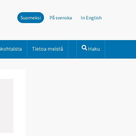
Suomeksi
På svenska
In English
nkohtaista
Tietoa meistä
Haku