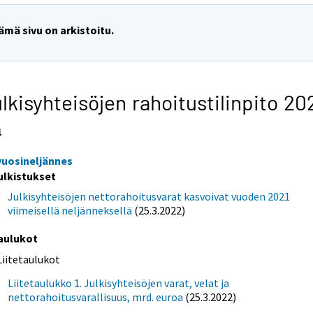
ämä sivu on arkistoitu.
lkisyhteisöjen rahoitustilinpito 20
1
 vuosineljännes
ulkistukset
Julkisyhteisöjen nettorahoitusvarat kasvoivat vuoden 2021
viimeisellä neljänneksellä
(25.3.2022)
aulukot
Liitetaulukot
Liitetaulukko 1. Julkisyhteisöjen varat, velat ja
nettorahoitusvarallisuus, mrd. euroa
(25.3.2022)