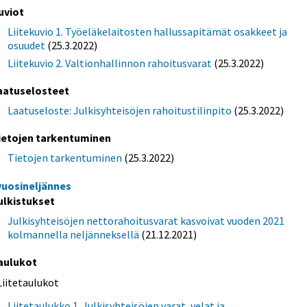
uviot
Liitekuvio 1. Työeläkelaitosten hallussapitämät osakkeet ja
osuudet
(25.3.2022)
Liitekuvio 2. Valtionhallinnon rahoitusvarat
(25.3.2022)
aatuselosteet
Laatuseloste: Julkisyhteisöjen rahoitustilinpito
(25.3.2022)
ietojen tarkentuminen
Tietojen tarkentuminen
(25.3.2022)
 vuosineljännes
ulkistukset
Julkisyhteisöjen nettorahoitusvarat kasvoivat vuoden 2021
kolmannella neljänneksellä
(21.12.2021)
aulukot
Liitetaulukot
Liitetaulukko 1. Julkisyhteisöjen varat, velat ja