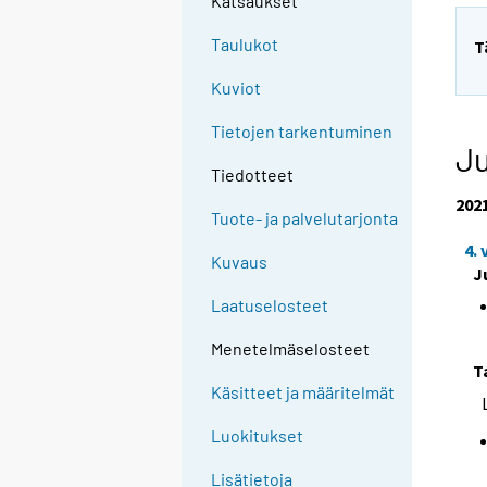
Katsaukset
Taulukot
T
Kuviot
Tietojen tarkentuminen
Ju
Tiedotteet
202
Tuote- ja palvelutarjonta
4.
Kuvaus
J
Laatuselosteet
Menetelmäselosteet
T
Käsitteet ja määritelmät
Luokitukset
Lisätietoja