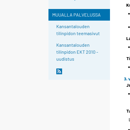
K
MUUALLA PALVELUSSA
Kansantalouden
tilinpidon teemasivut
L
Kansantalouden
tilinpidon EKT 2010 -
T
uudistus
3.
J
T