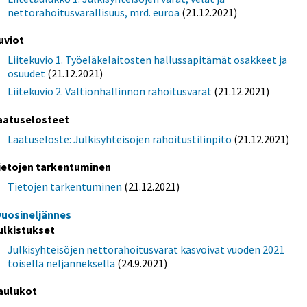
nettorahoitusvarallisuus, mrd. euroa
(21.12.2021)
uviot
Liitekuvio 1. Työeläkelaitosten hallussapitämät osakkeet ja
osuudet
(21.12.2021)
Liitekuvio 2. Valtionhallinnon rahoitusvarat
(21.12.2021)
aatuselosteet
Laatuseloste: Julkisyhteisöjen rahoitustilinpito
(21.12.2021)
ietojen tarkentuminen
Tietojen tarkentuminen
(21.12.2021)
 vuosineljännes
ulkistukset
Julkisyhteisöjen nettorahoitusvarat kasvoivat vuoden 2021
toisella neljänneksellä
(24.9.2021)
aulukot