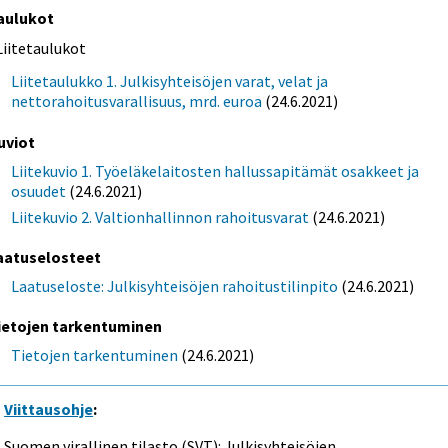
aulukot
Liitetaulukot
Liitetaulukko 1. Julkisyhteisöjen varat, velat ja
nettorahoitusvarallisuus, mrd. euroa
(24.6.2021)
uviot
Liitekuvio 1. Työeläkelaitosten hallussapitämät osakkeet ja
osuudet
(24.6.2021)
Liitekuvio 2. Valtionhallinnon rahoitusvarat
(24.6.2021)
aatuselosteet
Laatuseloste: Julkisyhteisöjen rahoitustilinpito
(24.6.2021)
ietojen tarkentuminen
Tietojen tarkentuminen
(24.6.2021)
Viittausohje
:
Suomen virallinen tilasto (SVT): Julkisyhteisöjen