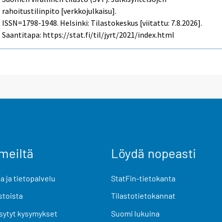
rahoitustilinpito [verkkojulkaisu].
ISSN=1798-1948. Helsinki: Tilastokeskus [viitattu: 7.8.2026].
Saantitapa: https://stat.fi/til/jyrt/2021/index.html
meiltä
Löydä nopeasti
 ja tietopalvelu
StatFin-tietokanta
stoista
Tilastotietokannat
sytyt kysymykset
Suomi lukuina