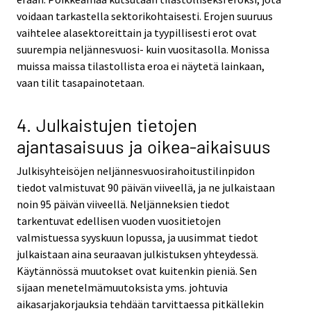
voidaan tarkastella sektorikohtaisesti. Erojen suuruus
vaihtelee alasektoreittain ja tyypillisesti erot ovat
suurempia neljännesvuosi- kuin vuositasolla. Monissa
muissa maissa tilastollista eroa ei näytetä lainkaan,
vaan tilit tasapainotetaan.
4. Julkaistujen tietojen
ajantasaisuus ja oikea-aikaisuus
Julkisyhteisöjen neljännesvuosirahoitustilinpidon
tiedot valmistuvat 90 päivän viiveellä, ja ne julkaistaan
noin 95 päivän viiveellä. Neljänneksien tiedot
tarkentuvat edellisen vuoden vuositietojen
valmistuessa syyskuun lopussa, ja uusimmat tiedot
julkaistaan aina seuraavan julkistuksen yhteydessä.
Käytännössä muutokset ovat kuitenkin pieniä. Sen
sijaan menetelmämuutoksista yms. johtuvia
aikasarjakorjauksia tehdään tarvittaessa pitkällekin