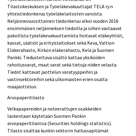
Tilastokeskuksen ja Työeläkevakuuttajat TELA ry:n
yhteistiedonkeruu työeläkelaitosten varoista.
Neljännesvuosittainen tiedonkeruu alkoi vuoden 2016
ensimmäisen neljänneksen tiedoilla ja siihen vastaavat
pakollista työeläkevakuuttamista hoitavat eläkeyhtiöt,
kassat, säätiöt ja erityislaitokset sekä Keva, Valtion
Eläkerahasto, Kirkon eläkerahasto, Kela ja Suomen
Pankki. Tiedusteltava sisältö kattaa yksiköiden
rahoitusvarat, muut varat sekä tietoja niiden velasta.
Tiedot kattavat jaottelun varatyyppeihin ja
vastinsektoreihin sekä ulkomaisten erien osalta
maajaottelun.
Arvopaperitilasto
Velkapapereiden ja noteerattujen osakkeiden
laskentaan käytetään Suomen Pankin
arvopaperitilastoa (Securities holdings statistics).
Tilasto sisältää kunkin sektorin hallussapitämät