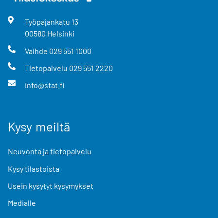
Työpajankatu
13
00580
Helsinki
Vaihde
029 551 1000
Tietopalvelu
029 551 2220
info@stat.fi
Kysy meiltä
Neuvonta ja tietopalvelu
Kysy tilastoista
Usein kysytyt kysymykset
Medialle