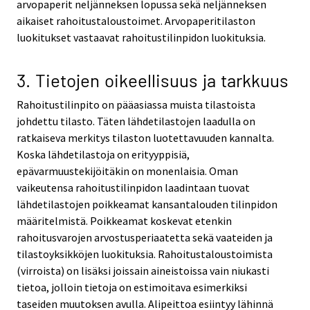
arvopaperit neljänneksen lopussa sekä neljänneksen
aikaiset rahoitustaloustoimet. Arvopaperitilaston
luokitukset vastaavat rahoitustilinpidon luokituksia.
3. Tietojen oikeellisuus ja tarkkuus
Rahoitustilinpito on pääasiassa muista tilastoista
johdettu tilasto. Täten lähdetilastojen laadulla on
ratkaiseva merkitys tilaston luotettavuuden kannalta.
Koska lähdetilastoja on erityyppisiä,
epävarmuustekijöitäkin on monenlaisia. Oman
vaikeutensa rahoitustilinpidon laadintaan tuovat
lähdetilastojen poikkeamat kansantalouden tilinpidon
määritelmistä. Poikkeamat koskevat etenkin
rahoitusvarojen arvostusperiaatetta sekä vaateiden ja
tilastoyksikköjen luokituksia. Rahoitustaloustoimista
(virroista) on lisäksi joissain aineistoissa vain niukasti
tietoa, jolloin tietoja on estimoitava esimerkiksi
taseiden muutoksen avulla. Alipeittoa esiintyy lähinnä