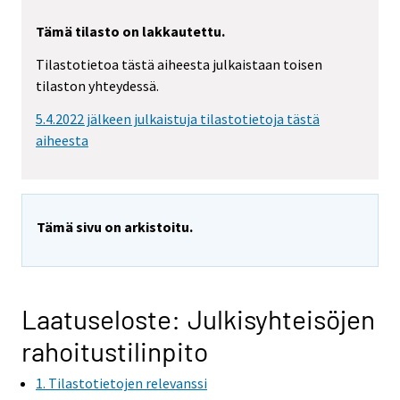
Tämä tilasto on lakkautettu.
Tilastotietoa tästä aiheesta julkaistaan toisen
tilaston yhteydessä.
5.4.2022 jälkeen julkaistuja tilastotietoja tästä
aiheesta
Tämä sivu on arkistoitu.
Laatuseloste: Julkisyhteisöjen
rahoitustilinpito
1. Tilastotietojen relevanssi