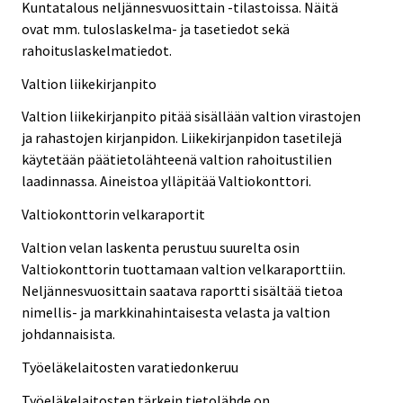
Kuntatalous neljännesvuosittain -tilastoissa. Näitä
ovat mm. tuloslaskelma- ja tasetiedot sekä
rahoituslaskelmatiedot.
Valtion liikekirjanpito
Valtion liikekirjanpito pitää sisällään valtion virastojen
ja rahastojen kirjanpidon. Liikekirjanpidon tasetilejä
käytetään päätietolähteenä valtion rahoitustilien
laadinnassa. Aineistoa ylläpitää Valtiokonttori.
Valtiokonttorin velkaraportit
Valtion velan laskenta perustuu suurelta osin
Valtiokonttorin tuottamaan valtion velkaraporttiin.
Neljännesvuosittain saatava raportti sisältää tietoa
nimellis- ja markkinahintaisesta velasta ja valtion
johdannaisista.
Työeläkelaitosten varatiedonkeruu
Työeläkelaitosten tärkein tietolähde on