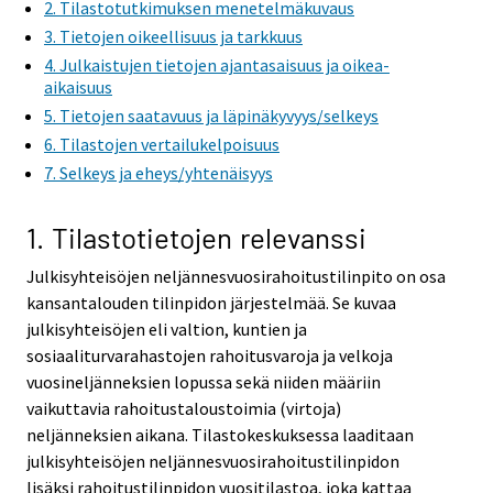
2. Tilastotutkimuksen menetelmäkuvaus
3. Tietojen oikeellisuus ja tarkkuus
4. Julkaistujen tietojen ajantasaisuus ja oikea-
aikaisuus
5. Tietojen saatavuus ja läpinäkyvyys/selkeys
6. Tilastojen vertailukelpoisuus
7. Selkeys ja eheys/yhtenäisyys
1. Tilastotietojen relevanssi
Julkisyhteisöjen neljännesvuosirahoitustilinpito on osa
kansantalouden tilinpidon järjestelmää. Se kuvaa
julkisyhteisöjen eli valtion, kuntien ja
sosiaaliturvarahastojen rahoitusvaroja ja velkoja
vuosineljänneksien lopussa sekä niiden määriin
vaikuttavia rahoitustaloustoimia (virtoja)
neljänneksien aikana. Tilastokeskuksessa laaditaan
julkisyhteisöjen neljännesvuosirahoitustilinpidon
lisäksi rahoitustilinpidon vuositilastoa, joka kattaa