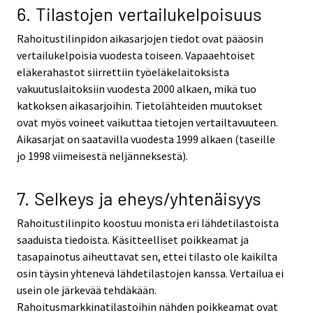
6. Tilastojen vertailukelpoisuus
Rahoitustilinpidon aikasarjojen tiedot ovat pääosin
vertailukelpoisia vuodesta toiseen. Vapaaehtoiset
eläkerahastot siirrettiin työeläkelaitoksista
vakuutuslaitoksiin vuodesta 2000 alkaen, mikä tuo
katkoksen aikasarjoihin. Tietolähteiden muutokset
ovat myös voineet vaikuttaa tietojen vertailtavuuteen.
Aikasarjat on saatavilla vuodesta 1999 alkaen (taseille
jo 1998 viimeisestä neljänneksestä).
7. Selkeys ja eheys/yhtenäisyys
Rahoitustilinpito koostuu monista eri lähdetilastoista
saaduista tiedoista. Käsitteelliset poikkeamat ja
tasapainotus aiheuttavat sen, ettei tilasto ole kaikilta
osin täysin yhtenevä lähdetilastojen kanssa. Vertailua ei
usein ole järkevää tehdäkään.
Rahoitusmarkkinatilastoihin nähden poikkeamat ovat