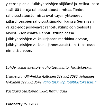
yleensä pieniä. Julkisyhteisöjen alijäämä ja -velkatilasto
sisältää tietoja rahoitustaloustoimista. Tiedot
rahoitustaloustoimista ovat täysin yhtenevät
julkisyhteisöjen rahoitustilinpidon kanssa. Sen sijaan
velkatiedot poikkeavat rahoitustilinpidon tiedoista
arvostuksen osalta. Rahoitustilinpidossa
julkisyhteisöjen velka kirjataan markkina-arvoon,
julkisyhteisöjen velka neljännesvuosittain -tilastossa
nimellisarvoon.
Lähde: Julkisyhteisöjen rahoitustilinpito, Tilastokeskus
Lisätietoja: Olli-Pekka Aaltonen 029 551 3090, Johannes
Nykänen 029 551 3641,
rahoitus.tilinpito@tilastokeskus.fi
Vastaava osastopäällikkö: Katri Kaaja
Päivitetty 25.3.2022