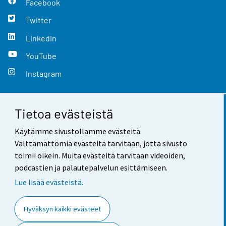
Facebook
Twitter
LinkedIn
YouTube
Instagram
Tietoa evästeistä
Yhteystiedot
Käytämme sivustollamme evästeitä.
Palaute
Välttämättömiä evästeitä tarvitaan, jotta sivusto
toimii oikein. Muita evästeitä tarvitaan videoiden,
Käyttöehdot
podcastien ja palautepalvelun esittämiseen.
Tietosuoja
Lue lisää evästeistä.
Saavutettavuus
Hyväksyn kaikki evästeet
Tietoa sivustosta