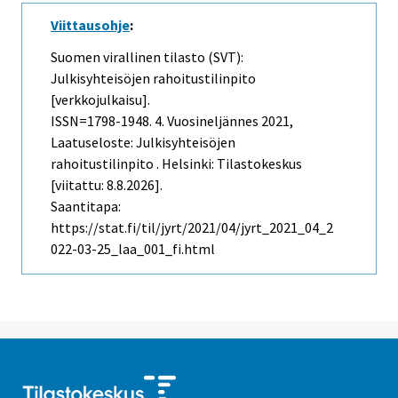
Viittausohje
:
Suomen virallinen tilasto (SVT):
Julkisyhteisöjen rahoitustilinpito
[verkkojulkaisu].
ISSN=1798-1948.
4. Vuosineljännes
2021,
Laatuseloste: Julkisyhteisöjen
rahoitustilinpito . Helsinki: Tilastokeskus
[viitattu: 8.8.2026].
Saantitapa:
https://stat.fi/til/jyrt/2021/04/jyrt_2021_04_2
022-03-25_laa_001_fi.html