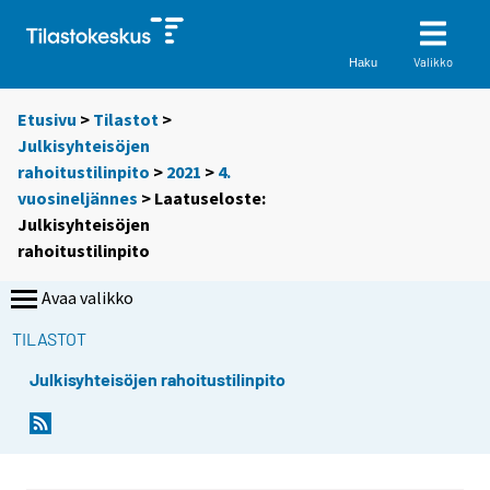
Valikko
Haku
Etusivu
>
Tilastot
>
Julkisyhteisöjen
rahoitustilinpito
>
2021
>
4.
vuosineljännes
> Laatuseloste:
Julkisyhteisöjen
rahoitustilinpito
Avaa valikko
TILASTOT
Julkisyhteisöjen rahoitustilinpito