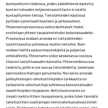
kuntasektorin tiedoissa, joiden päälähteenä käytetty
kuntien talouden neljännesvuositilasto ei sisällä
kuntayhtymien tietoja. Tietolähteiden käytössä
pyritään systemaattisuuteen ja jatkuvuuteen.
Yhteenvetoprosessissa sektorikohtaiset tiedot
sovitetaan yhteen tasapainotetuksi kokonaisuudeksi.
Prosessissa voidaan arvioida eri tietolähteiden
luotettavuutta suhteessa muihin tietoihin. Näin
voidaan hallita epävarmuustekijöitä ja paljastaa
virhelähteitä. Yhteenveto onkin keskeisessä roolissa
tilaston luotettavuuden kannalta. Yhteenvedossa osa
tiedoista, joille ei ole suoraa tietolähdettä, lasketaan
vastinsektoritietojen perusteella. Yksi keino arvioida
julkisyhteisöjen rahoitustilinpidon tarkkuutta on
tarkastella rahoitustilejä suhteessa kansantalouden
reaalitilinpidon kirjauksiin. Nettoluotonanto on
(reaali-)sektoritilien tasapainoerä, jonka tulee täsmätä
rahoitustilien sisältämään nettorahoitustaloustoimet-
erään. Poikkeamaa kutsutaan tilastolliseksi eroksi, jota