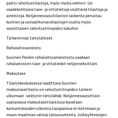
paitsi rahoitustilastoja, myös muita sektori- tai
vaadekohtaisia tase- ja virtatietoja sisältäviä tilastoja ja
aineistoja. Neljännesvuositilaston laskenta perustuu
kuntien ja sosiaaliturvarahastojen osalta myös
vuosittaisen rahoitustilinpidon lukuihin.
Tärkeimmät tietolähteet
Rahalaitosaineisto
Suomen Pankin rahalaitosaineistosta saadaan
rahalaitosten tase- ja virtatiedot neljänneksittäin.
Maksutase
Tilastokeskuksessa laadittava Suomen
maksutasetilasto on rahoitustilinpidon tärkein
ulkomaat -sektorin tietolähde. Neljännesvuosittain
saatavassa maksutasetilastossa kuvataan
kansantalouden ulkoista tasapainoa eli kotimaan ja
muun maailman välisiä taloussuhteita. Julkisyhteisöjen