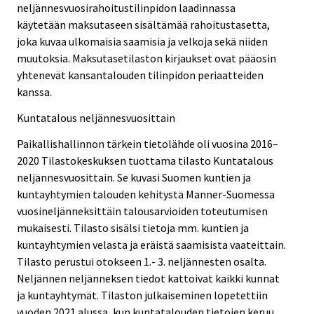
neljännesvuosirahoitustilinpidon laadinnassa
käytetään maksutaseen sisältämää rahoitustasetta,
joka kuvaa ulkomaisia saamisia ja velkoja sekä niiden
muutoksia. Maksutasetilaston kirjaukset ovat pääosin
yhtenevät kansantalouden tilinpidon periaatteiden
kanssa.
Kuntatalous neljännesvuosittain
Paikallishallinnon tärkein tietolähde oli vuosina 2016–
2020 Tilastokeskuksen tuottama tilasto Kuntatalous
neljännesvuosittain. Se kuvasi Suomen kuntien ja
kuntayhtymien talouden kehitystä Manner-Suomessa
vuosineljänneksittäin talousarvioiden toteutumisen
mukaisesti. Tilasto sisälsi tietoja mm. kuntien ja
kuntayhtymien velasta ja eräistä saamisista vaateittain.
Tilasto perustui otokseen 1.- 3. neljännesten osalta.
Neljännen neljänneksen tiedot kattoivat kaikki kunnat
ja kuntayhtymät. Tilaston julkaiseminen lopetettiin
vuoden 2021 alussa, kun kuntatalouden tietojen keruu