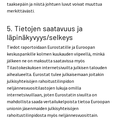
taaksepäin ja niistä johtuen luvut voivat muuttua
merkittävästi.
5. Tietojen saatavuus ja
läpinäkyvyys/selkeys
Tiedot raportoidaan Eurostatille ja Euroopan
keskuspankille kolmen kuukauden viipeellä, minkä
jälkeen ne on maksutta saatavissa myös
Tilastokeskuksen internetsivuilta julkisen talouden
aihealueelta. Eurostat tulee julkaisemaan joitakin
julkisyhteisöjen rahoitustilinpidon
neljännesvuositilastojen lukuja omilla
internetsivuillaan, joten Eurostatin sivuilta on
mahdollista saada vertailukelpoista tietoa Euroopan
unionin jäsenmaiden julkisyhteisöjen
rahoitustilinpidosta myös neljännesvuosittain.