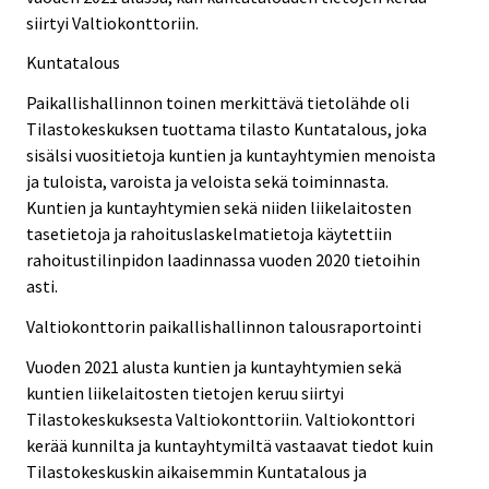
siirtyi Valtiokonttoriin.
Kuntatalous
Paikallishallinnon toinen merkittävä tietolähde oli
Tilastokeskuksen tuottama tilasto Kuntatalous, joka
sisälsi vuositietoja kuntien ja kuntayhtymien menoista
ja tuloista, varoista ja veloista sekä toiminnasta.
Kuntien ja kuntayhtymien sekä niiden liikelaitosten
tasetietoja ja rahoituslaskelmatietoja käytettiin
rahoitustilinpidon laadinnassa vuoden 2020 tietoihin
asti.
Valtiokonttorin paikallishallinnon talousraportointi
Vuoden 2021 alusta kuntien ja kuntayhtymien sekä
kuntien liikelaitosten tietojen keruu siirtyi
Tilastokeskuksesta Valtiokonttoriin. Valtiokonttori
kerää kunnilta ja kuntayhtymiltä vastaavat tiedot kuin
Tilastokeskuskin aikaisemmin Kuntatalous ja