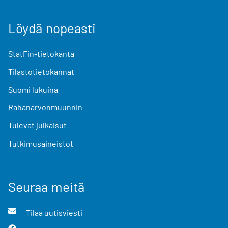
Löydä nopeasti
StatFin-tietokanta
Tilastotietokannat
Suomi lukuina
Rahanarvonmuunnin
Tulevat julkaisut
Tutkimusaineistot
Seuraa meitä
Tilaa uutisviesti