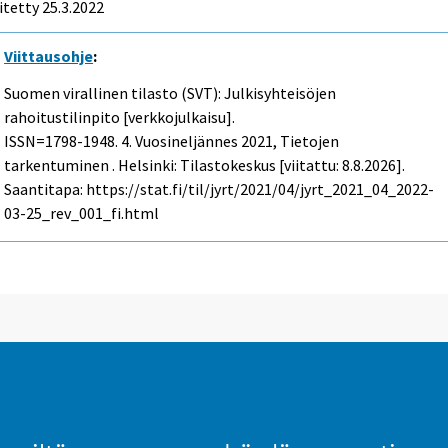
itetty 25.3.2022
Viittausohje
:
Suomen virallinen tilasto (SVT): Julkisyhteisöjen
rahoitustilinpito [verkkojulkaisu].
ISSN=1798-1948.
4. Vuosineljännes
2021, Tietojen
tarkentuminen . Helsinki: Tilastokeskus [viitattu: 8.8.2026].
Saantitapa: https://stat.fi/til/jyrt/2021/04/jyrt_2021_04_2022-
03-25_rev_001_fi.html