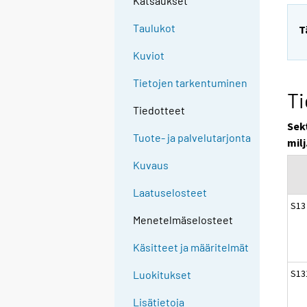
Katsaukset
Taulukot
T
Kuviot
Tietojen tarkentuminen
Ti
Tiedotteet
Sek
Tuote- ja palvelutarjonta
milj
Kuvaus
Laatuselosteet
S13
Menetelmäselosteet
Käsitteet ja määritelmät
S131
Luokitukset
Lisätietoja