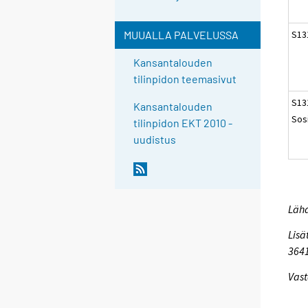
S131
MUUALLA PALVELUSSA
Kansantalouden
tilinpidon teemasivut
S13
Kansantalouden
Sos
tilinpidon EKT 2010 -
uudistus
Lähd
Lisä
364
Vast