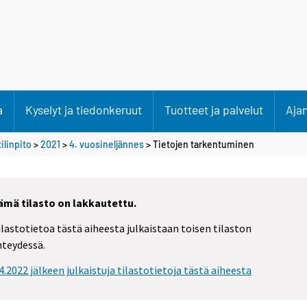
a
Kyselyt ja tiedonkeruut
Tuotteet ja palvelut
Aja
ilinpito
>
2021
>
4. vuosineljännes
> Tietojen tarkentuminen
ämä tilasto on lakkautettu.
ilastotietoa tästä aiheesta julkaistaan toisen tilaston
hteydessä.
.4.2022 jälkeen julkaistuja tilastotietoja tästä aiheesta