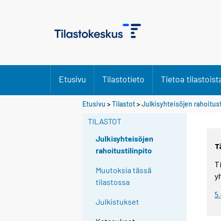
Etusivu
Tilastotieto
Tietoa tilastoist
Etusivu
>
Tilastot
>
Julkisyhteisöjen rahoitust
TILASTOT
Julkisyhteisöjen
T
rahoitustilinpito
T
Muutoksia tässä
y
tilastossa
5
Julkistukset