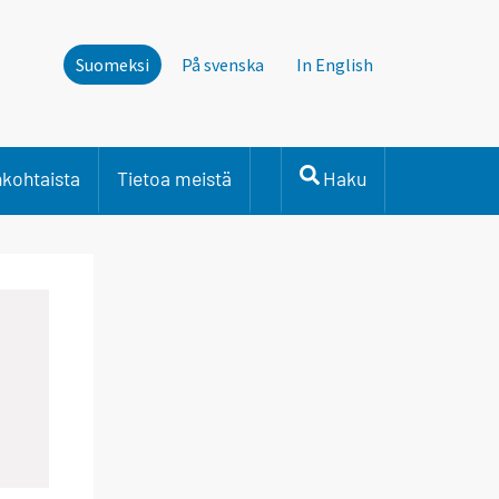
Suomeksi
På svenska
In English
nkohtaista
Tietoa meistä
Haku