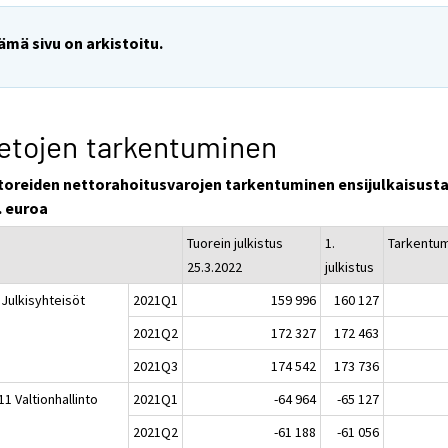
ämä sivu on arkistoitu.
etojen tarkentuminen
toreiden nettorahoitusvarojen tarkentuminen ensijulkaisusta
. euroa
Tuorein julkistus
1.
Tarkentu
25.3.2022
julkistus
 Julkisyhteisöt
2021Q1
159 996
160 127
2021Q2
172 327
172 463
2021Q3
174 542
173 736
1 Valtionhallinto
2021Q1
-64 964
-65 127
2021Q2
-61 188
-61 056