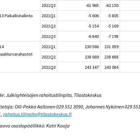
2021Q3
-61 965
-62 150
3 Paikallishallinto
2021Q1
-5 606
-5 805
2021Q2
-5 154
-5 169
2021Q3
-6 840
-7 198
14
2021Q1
230 566
231 059
iaaliturvarahastot
2021Q2
238 669
238 688
2021Q3
243 347
243 084
e: Julkisyhteisöjen rahoitustilinpito, Tilastokeskus
tietoja: Olli-Pekka Aaltonen 029 551 3090, Johannes Nykänen 029 55
1,
rahoitus.tilinpito@tilastokeskus.fi
aava osastopäällikkö: Katri Kaaja