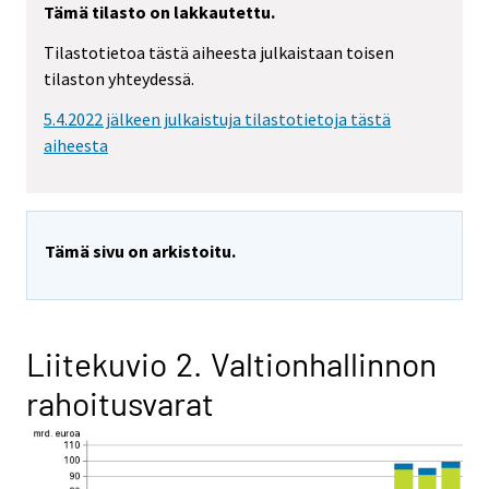
Tämä tilasto on lakkautettu.
Tilastotietoa tästä aiheesta julkaistaan toisen
tilaston yhteydessä.
5.4.2022 jälkeen julkaistuja tilastotietoja tästä
aiheesta
Tämä sivu on arkistoitu.
Liitekuvio 2. Valtionhallinnon
rahoitusvarat