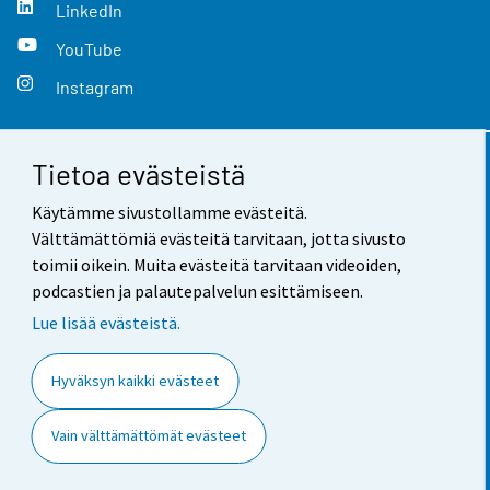
LinkedIn
YouTube
Instagram
Tietoa evästeistä
Yhteystiedot
Käytämme sivustollamme evästeitä.
Palaute
Välttämättömiä evästeitä tarvitaan, jotta sivusto
toimii oikein. Muita evästeitä tarvitaan videoiden,
Käyttöehdot
podcastien ja palautepalvelun esittämiseen.
Tietosuoja
Lue lisää evästeistä.
Saavutettavuus
Hyväksyn kaikki evästeet
Tietoa sivustosta
Vain välttämättömät evästeet
Evästeasetukset