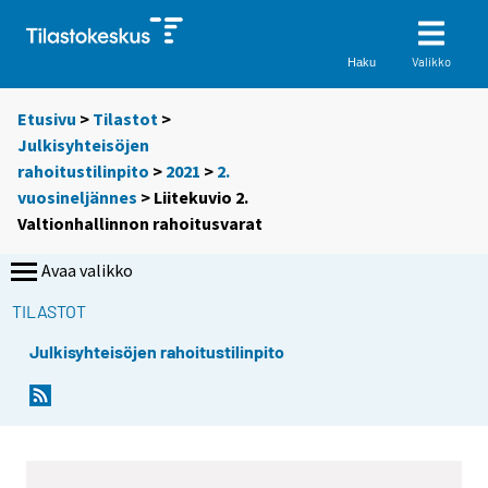
Valikko
Haku
Etusivu
>
Tilastot
>
Julkisyhteisöjen
rahoitustilinpito
>
2021
>
2.
vuosineljännes
> Liitekuvio 2.
Valtionhallinnon rahoitusvarat
Avaa valikko
TILASTOT
Julkisyhteisöjen rahoitustilinpito