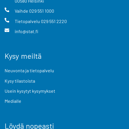
00580
Helsinki
Vaihde
029 551 1000
Tietopalvelu
029 551 2220
info@stat.fi
Kysy meiltä
Neuvonta ja tietopalvelu
Kysy tilastoista
Usein kysytyt kysymykset
Medialle
Löydä nopeasti