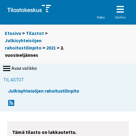
Valikko
Haku
Etusivu
>
Tilastot
>
Julkisyhteisöjen
rahoitustilinpito
>
2021
>
2.
vuosineljännes
Avaa valikko
TILASTOT
Julkisyhteisöjen rahoitustilinpito
Tämä tilasto on lakkautettu.