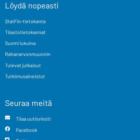
Löydä nopeasti
StatFin-tietokanta
Tilastotietokannat
Suomi lukuina
Rahanarvonmuunnin
Tulevat julkaisut
Tutkimusaineistot
Seuraa meitä
Tilaa uutisviesti
Facebook