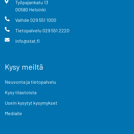
Työpajankatu
13
00580
Helsinki
Vaihde
029 551 1000
Tietopalvelu
029 551 2220
info@stat.fi
Kysy meiltä
Neuvonta ja tietopalvelu
Kysy tilastoista
Usein kysytyt kysymykset
Medialle