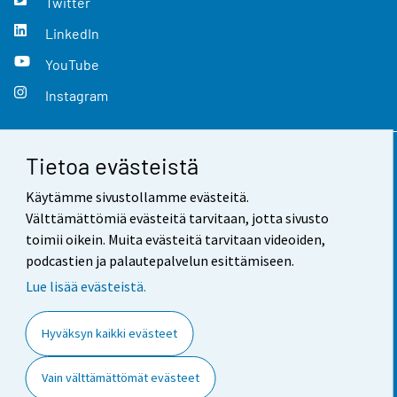
Twitter
LinkedIn
YouTube
Instagram
Tietoa evästeistä
Yhteystiedot
Käytämme sivustollamme evästeitä.
Palaute
Välttämättömiä evästeitä tarvitaan, jotta sivusto
toimii oikein. Muita evästeitä tarvitaan videoiden,
Käyttöehdot
podcastien ja palautepalvelun esittämiseen.
Tietosuoja
Lue lisää evästeistä.
Saavutettavuus
Hyväksyn kaikki evästeet
Tietoa sivustosta
Vain välttämättömät evästeet
Evästeasetukset