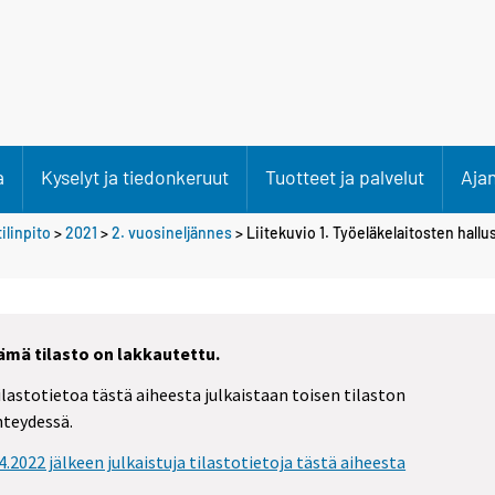
a
Kyselyt ja tiedonkeruut
Tuotteet ja palvelut
Aja
ilinpito
>
2021
>
2. vuosineljännes
> Liitekuvio 1. Työeläkelaitosten hall
ämä tilasto on lakkautettu.
ilastotietoa tästä aiheesta julkaistaan toisen tilaston
hteydessä.
.4.2022 jälkeen julkaistuja tilastotietoja tästä aiheesta