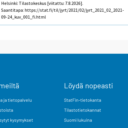
Helsinki: Tilastokeskus [viitattu: 7.8.2026].
Saantitapa: https://stat.fi/til/jyrt/2021/02/jyrt_2021_02_2021-
09-24_kuv_001_fi.html
meiltä
Löydä nopeasti
 ja tietopalvelu
StatFin-tietokanta
stoista
Tilastotietokannat
sytyt kysymykset
Suomi lukuina