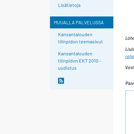
Lisätietoja
MUUALLA PALVELUSSA
Kansantalouden
Lähd
tilinpidon teemasivut
Lisä
Kansantalouden
raho
tilinpidon EKT 2010 -
Vast
uudistus
Päiv