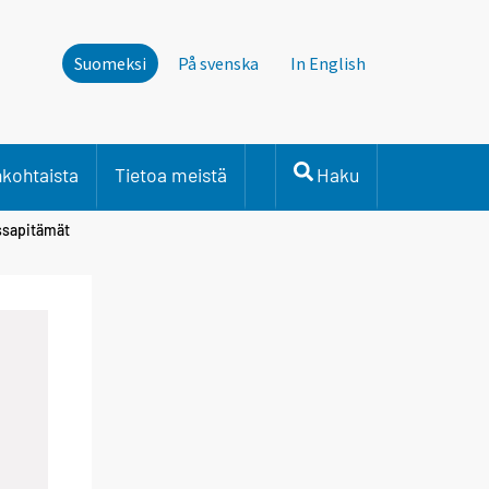
Suomeksi
På svenska
In English
nkohtaista
Tietoa meistä
Haku
ussapitämät