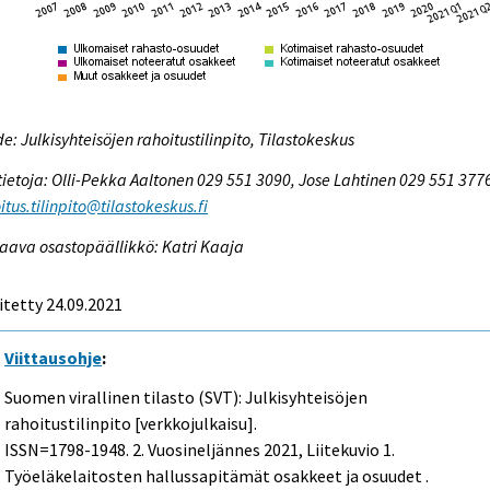
e: Julkisyhteisöjen rahoitustilinpito, Tilastokeskus
tietoja: Olli-Pekka Aaltonen 029 551 3090, Jose Lahtinen 029 551 377
itus.tilinpito@tilastokeskus.fi
aava osastopäällikkö: Katri Kaaja
itetty 24.09.2021
Viittausohje
:
Suomen virallinen tilasto (SVT): Julkisyhteisöjen
rahoitustilinpito [verkkojulkaisu].
ISSN=1798-1948.
2. Vuosineljännes
2021, Liitekuvio 1.
Työeläkelaitosten hallussapitämät osakkeet ja osuudet .