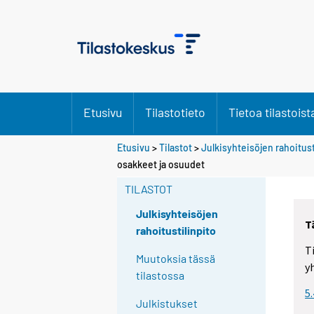
Etusivu
Tilastotieto
Tietoa tilastoist
Etusivu
>
Tilastot
>
Julkisyhteisöjen rahoitust
osakkeet ja osuudet
TILASTOT
Julkisyhteisöjen
T
rahoitustilinpito
T
Muutoksia tässä
y
tilastossa
5
Julkistukset