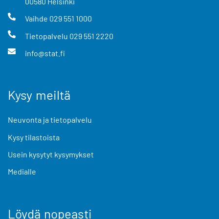
00580
Helsinki
Vaihde
029 551 1000
Tietopalvelu
029 551 2220
info@stat.fi
Kysy meiltä
Neuvonta ja tietopalvelu
Kysy tilastoista
Usein kysytyt kysymykset
Medialle
Löydä nopeasti