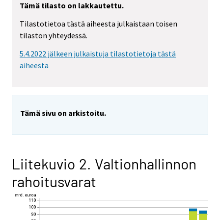
Tämä tilasto on lakkautettu.
Tilastotietoa tästä aiheesta julkaistaan toisen
tilaston yhteydessä.
5.4.2022 jälkeen julkaistuja tilastotietoja tästä
aiheesta
Tämä sivu on arkistoitu.
Liitekuvio 2. Valtionhallinnon
rahoitusvarat