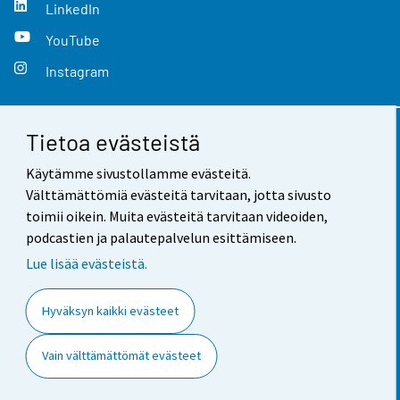
LinkedIn
YouTube
Instagram
Tietoa evästeistä
Yhteystiedot
Käytämme sivustollamme evästeitä.
Palaute
Välttämättömiä evästeitä tarvitaan, jotta sivusto
toimii oikein. Muita evästeitä tarvitaan videoiden,
Käyttöehdot
podcastien ja palautepalvelun esittämiseen.
Tietosuoja
Lue lisää evästeistä.
Saavutettavuus
Hyväksyn kaikki evästeet
Tietoa sivustosta
Vain välttämättömät evästeet
Evästeasetukset