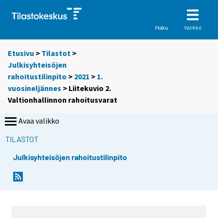
Valikko
Haku
Etusivu
>
Tilastot
>
Julkisyhteisöjen
rahoitustilinpito
>
2021
>
1.
vuosineljännes
> Liitekuvio 2.
Valtionhallinnon rahoitusvarat
Avaa valikko
TILASTOT
Julkisyhteisöjen rahoitustilinpito