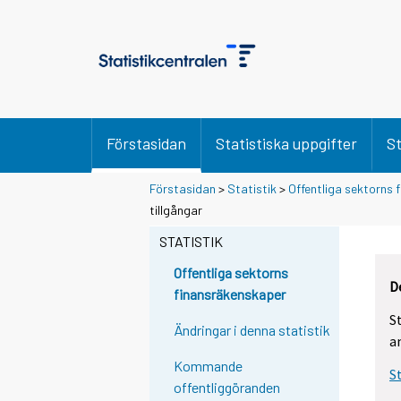
Förstasidan
Statistiska uppgifter
St
Förstasidan
>
Statistik
>
Offentliga sektorns
tillgångar
STATISTIK
Offentliga sektorns
D
finansräkenskaper
S
Ändringar i denna statistik
a
Kommande
S
offentliggöranden