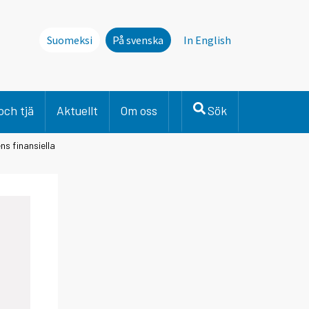
Suomeksi
På svenska
In English
och tjä
Aktuellt
Om oss
Sök
ns finansiella