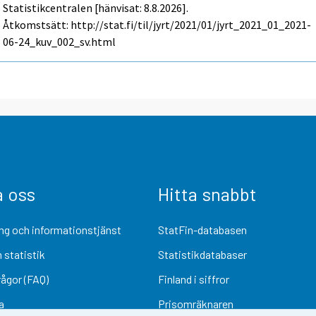
Statistikcentralen [hänvisat: 8.8.2026].
Åtkomstsätt: http://stat.fi/til/jyrt/2021/01/jyrt_2021_01_2021-
06-24_kuv_002_sv.html
a oss
Hitta snabbt
ng och informationstjänst
StatFin-databasen
 statistik
Statistikdatabaser
rågor (FAQ)
Finland i siffror
a
Prisomräknaren