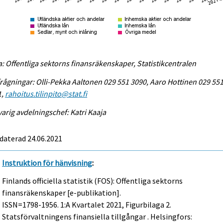
a: Offentliga sektorns finansräkenskaper, Statistikcentralen
rågningar: Olli-Pekka Aaltonen 029 551 3090, Aaro Hottinen 029 55
1,
rahoitus.tilinpito@stat.fi
arig avdelningschef: Katri Kaaja
daterad 24.06.2021
Instruktion för hänvisning
:
Finlands officiella statistik (FOS): Offentliga sektorns
finansräkenskaper [e-publikation].
ISSN=1798-1956.
1:a Kvartalet
2021, Figurbilaga 2.
Statsförvaltningens finansiella tillgångar . Helsingfors: