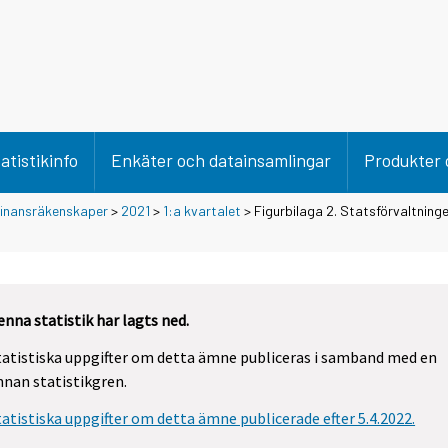
atistikinfo
Enkäter och datainsamlingar
Produkter 
 finansräkenskaper
>
2021
>
1:a kvartalet
> Figurbilaga 2. Statsförvaltninge
enna statistik har lagts ned.
tatistiska uppgifter om detta ämne publiceras i samband med en
nnan statistikgren.
tatistiska uppgifter om detta ämne publicerade efter 5.4.2022.