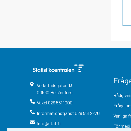
Fråg
Verkstadsgatan
13
00580
Helsingfors
Rådgivni
Växel
029 551 1000
Fråga om
Informationstjänst
029 551 2220
Vanliga f
info@stat.fi
För medi