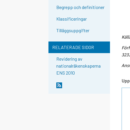
Begrepp och definitioner
Klassificeringar
Tilläggsuppgifter
Käll
RELATERADE SIDOR
Förf
323
Revidering av
Ansv
nationalräkenskaperna
ENS 2010
Upp