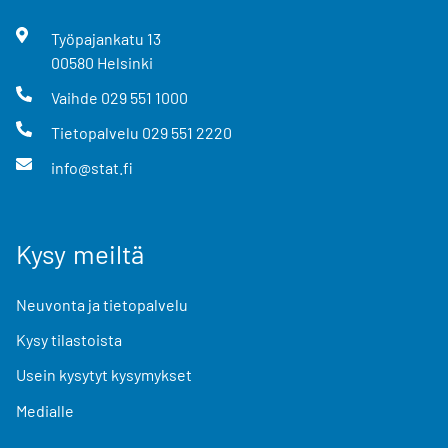
Työpajankatu
13
00580
Helsinki
Vaihde
029 551 1000
Tietopalvelu
029 551 2220
info@stat.fi
Kysy meiltä
Neuvonta ja tietopalvelu
Kysy tilastoista
Usein kysytyt kysymykset
Medialle