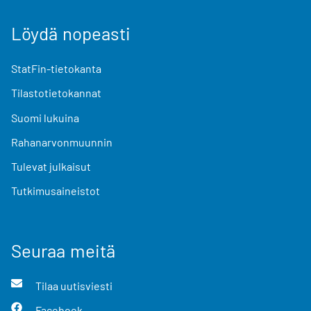
Löydä nopeasti
StatFin-tietokanta
Tilastotietokannat
Suomi lukuina
Rahanarvonmuunnin
Tulevat julkaisut
Tutkimusaineistot
Seuraa meitä
Tilaa uutisviesti
Facebook