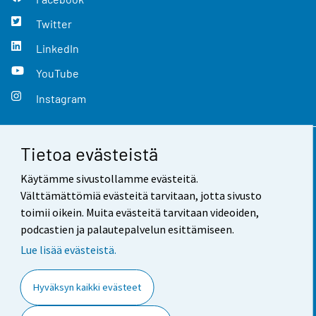
Twitter
LinkedIn
YouTube
Instagram
Tietoa evästeistä
Yhteystiedot
Käytämme sivustollamme evästeitä.
Palaute
Välttämättömiä evästeitä tarvitaan, jotta sivusto
toimii oikein. Muita evästeitä tarvitaan videoiden,
Käyttöehdot
podcastien ja palautepalvelun esittämiseen.
Tietosuoja
Lue lisää evästeistä.
Saavutettavuus
Hyväksyn kaikki evästeet
Tietoa sivustosta