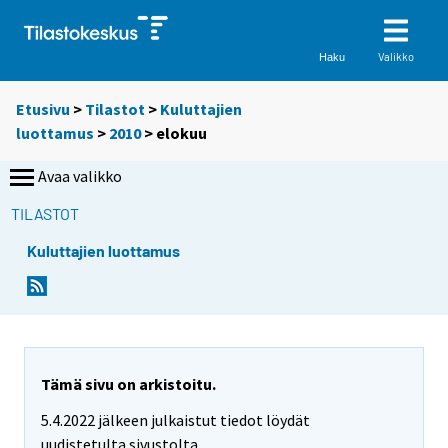
Valikko
Haku
Etusivu
>
Tilastot
>
Kuluttajien
luottamus
>
2010
>
elokuu
Avaa valikko
TILASTOT
Kuluttajien luottamus
Tämä sivu on arkistoitu.
5.4.2022 jälkeen julkaistut tiedot löydät
uudistetulta sivustolta.