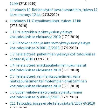
12 kk
(27.8.2010)
Liitekuvio 10. Rahankäyttö kestotavaroihin, tuleva 12
kk vs mennyt 12 kk
(27.8.2010)
Liitekuvio 11. Ostoaikomukset, tuleva 12 kk
(27.8.2010)
C 1 Eri laitteiden ja yhteyksien yleisyys
kotitalouksissa elokuussa 2010
(17.9.2010)
C 2 Tietokoneiden ja internet-yhteyksien yleisyys
kotitalouksissa 2/2001-8/2010
(17.9.2010)
C 3 Telelaitteet: puhelimien yleisyys kotitalouksissa
2/2002-8/2010
(17.9.2010)
C 4 Telelaitteet: matkapuhelimien lukumäärät
kotitalouksissa elokuussa 2010
(17.9.2010)
C 5 Telelaitteet: vain lankapuhelimen, vain
matkapuhelimen tai molempien omistaminen
kotitalouksissa elokuussa 2010
(17.9.2010)
C 6 Uuden viihde-elektroniikan yleistyminen
kotitalouksissa 2/2001-8/2010
(17.9.2010)
C11 Taloudet, joissa ei ole televisiota 8/2007-8/2010