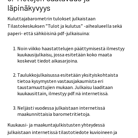
läpinäkyvyys
Kuluttajabarometrin tulokset julkaistaan
Tilastokeskuksen ”Tulot ja kulutus” -aihealueella sekä
paperi- että sähköisinä pdf-julkaisuina:
Noin viikko haastattelujen päättymisestä ilmestyy
kuukausijulkaisu, jossa esitetään koko maata
koskevat tiedot aikasarjoina.
Taulukkojulkaisussa esitetään yksityiskohtaista
tietoa kysymysten vastausjakaumista eri
taustamuuttujien mukaan. Julkaisu laaditaan
kuukausittain, ilmestyy pdf:nä internetissä.
Neljästi vuodessa julkaistaan internetissä
maakunnittaisia barometritietoja.
Kuukausi- ja maakuntajulkistusten yhteydessä
julkaistaan internetissä tilastotiedote kuvioineen ja