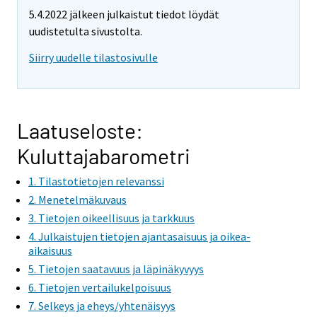
e
5.4.2022 jälkeen julkaistut tiedot löydät
m
uudistetulta sivustolta.
o
v
Siirry uudelle tilastosivulle
i
n
g
t
Laatuseloste:
o
Kuluttajabarometri
a
n
1. Tilastotietojen relevanssi
o
2. Menetelmäkuvaus
t
3. Tietojen oikeellisuus ja tarkkuus
h
4. Julkaistujen tietojen ajantasaisuus ja oikea-
e
aikaisuus
r
5. Tietojen saatavuus ja läpinäkyvyys
s
6. Tietojen vertailukelpoisuus
e
7. Selkeys ja eheys/yhtenäisyys
r