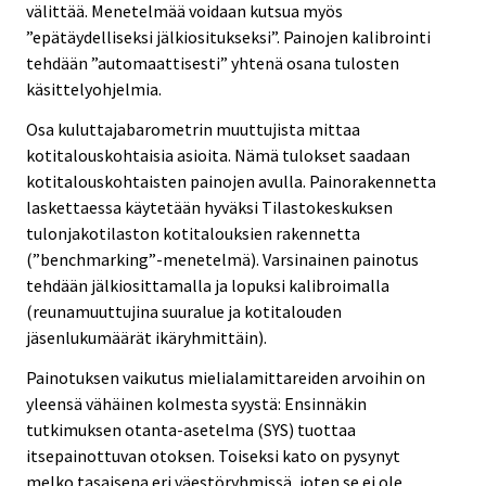
välittää. Menetelmää voidaan kutsua myös
”epätäydelliseksi jälkiositukseksi”. Painojen kalibrointi
tehdään ”automaattisesti” yhtenä osana tulosten
käsittelyohjelmia.
Osa kuluttajabarometrin muuttujista mittaa
kotitalouskohtaisia asioita. Nämä tulokset saadaan
kotitalouskohtaisten painojen avulla. Painorakennetta
laskettaessa käytetään hyväksi Tilastokeskuksen
tulonjakotilaston kotitalouksien rakennetta
(”benchmarking”-menetelmä). Varsinainen painotus
tehdään jälkiosittamalla ja lopuksi kalibroimalla
(reunamuuttujina suuralue ja kotitalouden
jäsenlukumäärät ikäryhmittäin).
Painotuksen vaikutus mielialamittareiden arvoihin on
yleensä vähäinen kolmesta syystä: Ensinnäkin
tutkimuksen otanta-asetelma (SYS) tuottaa
itsepainottuvan otoksen. Toiseksi kato on pysynyt
melko tasaisena eri väestöryhmissä, joten se ei ole