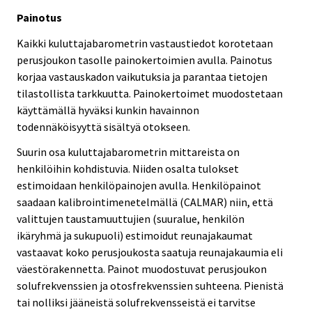
Painotus
Kaikki kuluttajabarometrin vastaustiedot korotetaan
perusjoukon tasolle painokertoimien avulla. Painotus
korjaa vastauskadon vaikutuksia ja parantaa tietojen
tilastollista tarkkuutta. Painokertoimet muodostetaan
käyttämällä hyväksi kunkin havainnon
todennäköisyyttä sisältyä otokseen.
Suurin osa kuluttajabarometrin mittareista on
henkilöihin kohdistuvia. Niiden osalta tulokset
estimoidaan henkilöpainojen avulla. Henkilöpainot
saadaan kalibrointimenetelmällä (CALMAR) niin, että
valittujen taustamuuttujien (suuralue, henkilön
ikäryhmä ja sukupuoli) estimoidut reunajakaumat
vastaavat koko perusjoukosta saatuja reunajakaumia eli
väestörakennetta. Painot muodostuvat perusjoukon
solufrekvenssien ja otosfrekvenssien suhteena. Pienistä
tai nolliksi jääneistä solufrekvensseistä ei tarvitse