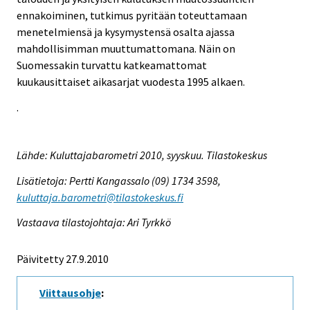
ennakoiminen, tutkimus pyritään toteuttamaan
menetelmiensä ja kysymystensä osalta ajassa
mahdollisimman muuttumattomana. Näin on
Suomessakin turvattu katkeamattomat
kuukausittaiset aikasarjat vuodesta 1995 alkaen.
.
Lähde: Kuluttajabarometri 2010, syyskuu. Tilastokeskus
Lisätietoja: Pertti Kangassalo (09) 1734 3598,
kuluttaja.barometri@tilastokeskus.fi
Vastaava tilastojohtaja: Ari Tyrkkö
Päivitetty 27.9.2010
Viittausohje
: