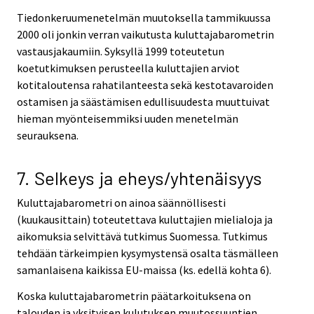
Tiedonkeruumenetelmän muutoksella tammikuussa
2000 oli jonkin verran vaikutusta kuluttajabarometrin
vastausjakaumiin. Syksyllä 1999 toteutetun
koetutkimuksen perusteella kuluttajien arviot
kotitaloutensa rahatilanteesta sekä kestotavaroiden
ostamisen ja säästämisen edullisuudesta muuttuivat
hieman myönteisemmiksi uuden menetelmän
seurauksena.
7. Selkeys ja eheys/yhtenäisyys
Kuluttajabarometri on ainoa säännöllisesti
(kuukausittain) toteutettava kuluttajien mielialoja ja
aikomuksia selvittävä tutkimus Suomessa. Tutkimus
tehdään tärkeimpien kysymystensä osalta täsmälleen
samanlaisena kaikissa EU-maissa (ks. edellä kohta 6).
Koska kuluttajabarometrin päätarkoituksena on
talouden ja yksityisen kulutuksen muutossuuntien