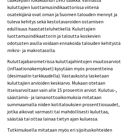
taaksepäin lokakuuhun 1995 saakka. Vanhassa
kuluttajien luottamusindikaattorissa viitenä
osatekijänä ovat oman ja Suomen talouden mennyt ja
tuleva kehitys sekä kestotavaroiden ostamisen
edullisuus haastatteluhetkellä. Kuluttajien
luottamusindikaattorin ja taloutta koskevien
odotusten avulla voidaan ennakoida talouden kehitystä
mikro- ja makrotasolla.
Kuluttajabarometrissa kuluttajahintojen muutosarviot
(inflaationäkemykset) kysytään myös prosentteina
(desimaalin tarkkuudella). Vastauksista lasketaan
kuluttajien arvioiden keskiarvo. Mukaan otetaan
itseisarvoltaan vain alle 15 prosentin arviot. Kulutus-,
säästämis- ja lainanottoaikomuksia mitataan
summaamalla niiden kotitalouksien prosenttiosuudet,
jotka aikovat varmasti tai mahdollisesti kuluttaa,
säästää tai ottaa lainaa tietyn ajan kuluessa.
Tutkimuksella mitataan myös eri sijoituskohteiden