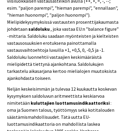
viisiluokkaisen vastausasteikon avulla (++, +, =, -, --;
esim. "paljon parempi", "hieman parempi", "ennallaan",
"hieman huonompi", "paljon huonompi").
Mielipidekysymyksissä vastausten prosenttijakaumasta
johdetaan
saldoluku
, joka vastaa EU:n ”balance figure”
-mittaria. Saldoluku saadaan myönteisten ja kielteisten
vastausosuuksien erotuksena painottamalla
vastausvaihtoehtoja luvuilla +1, +0,5, 0, -0,5 ja -1.
Saldoluku luonnehtii vastaajien keskimääräistä
mielipidettä tiettynä ajankohtana. Saldolukujen
tarkastelu aikasarjana kertoo mielialojen muutoksista
ajankohdasta toiseen.
Neljän keskeisimmän ja tulevaa 12 kuukautta koskevan
kysymyksen saldoluvun aritmeettista keskiarvoa
nimitetään
kuluttajien luottamusindikaattoriksi
:
oma ja Suomen talous, työttömyys sekä kotitalouden
säästämismahdollisuudet. Tätä uutta EU-
luottamusindikaattoria on mahdollista laskea