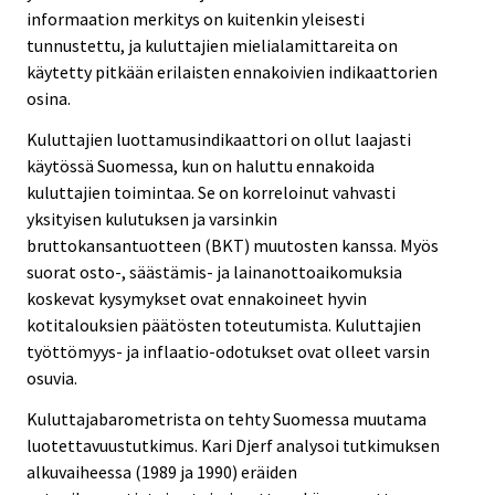
informaation merkitys on kuitenkin yleisesti
tunnustettu, ja kuluttajien mielialamittareita on
käytetty pitkään erilaisten ennakoivien indikaattorien
osina.
Kuluttajien luottamusindikaattori on ollut laajasti
käytössä Suomessa, kun on haluttu ennakoida
kuluttajien toimintaa. Se on korreloinut vahvasti
yksityisen kulutuksen ja varsinkin
bruttokansantuotteen (BKT) muutosten kanssa. Myös
suorat osto-, säästämis- ja lainanottoaikomuksia
koskevat kysymykset ovat ennakoineet hyvin
kotitalouksien päätösten toteutumista. Kuluttajien
työttömyys- ja inflaatio-odotukset ovat olleet varsin
osuvia.
Kuluttajabarometrista on tehty Suomessa muutama
luotettavuustutkimus. Kari Djerf analysoi tutkimuksen
alkuvaiheessa (1989 ja 1990) eräiden