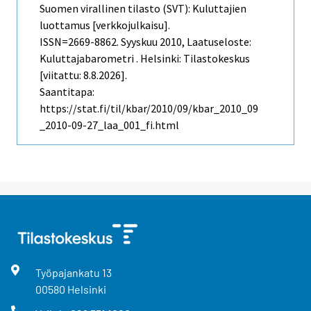
Suomen virallinen tilasto (SVT): Kuluttajien
luottamus [verkkojulkaisu].
ISSN=2669-8862.
Syyskuu
2010, Laatuseloste:
Kuluttajabarometri . Helsinki: Tilastokeskus
[viitattu: 8.8.2026].
Saantitapa:
https://stat.fi/til/kbar/2010/09/kbar_2010_09
_2010-09-27_laa_001_fi.html
Työpajankatu
13
00580
Helsinki