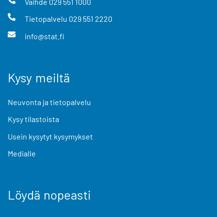
Vaihde
029 551 1000
Tietopalvelu
029 551 2220
info@stat.fi
Kysy meiltä
Neuvonta ja tietopalvelu
Kysy tilastoista
Usein kysytyt kysymykset
Medialle
Löydä nopeasti