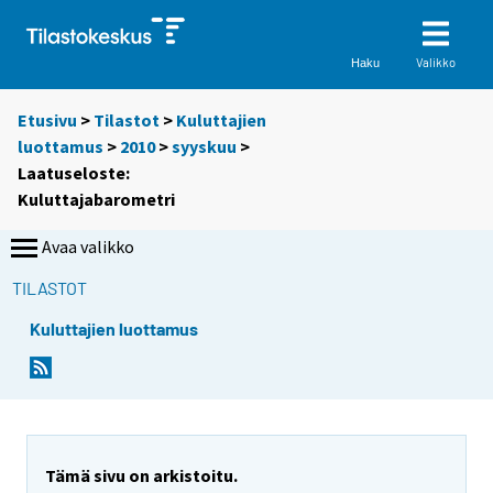
Valikko
Haku
Etusivu
>
Tilastot
>
Kuluttajien
luottamus
>
2010
>
syyskuu
>
Laatuseloste:
Kuluttajabarometri
Avaa valikko
TILASTOT
Kuluttajien luottamus
Y
o
u
a
r
Tämä sivu on arkistoitu.