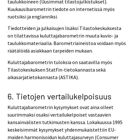
taulukkoineen (Uusimmat tilastojulkistukset).
Kuukausibarometrin tiedote on internetissä myös
ruotsiksi ja englanniksi.
Tiedotteiden ja julkaisujen lisäksi Tilastokeskuksesta
on tilattavissa kuluttajabarometrin muuta kuvio- ja
taulukkomateriaalia. Barometriaineistoa voidaan myös
räätälöidä asiakkaan tarpeiden mukaan.
Kuluttajabarometrin tuloksia on saatavilla myös
Tilastokeskuksen StatFin-tietokannasta sekä
aikasarjatietokannasta (ASTIKA).
6. Tietojen vertailukelpoisuus
Kuluttajabarometrin kysymykset ovat aina olleet
suurimmaksi osaksi vertailukelpoiset vastaavien
kansainvälisten tutkimusten kanssa. Lokakuussa 1995
keskeisimmät kysymykset yhdenmukaistettiin EU-
maiden harmonisoidun kuluttajasurveyn (Consumer