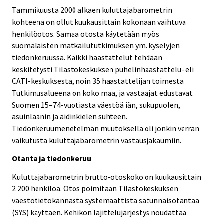
Tammikuusta 2000 alkaen kuluttajabarometrin
kohteena on ollut kuukausittain kokonaan vaihtuva
henkilöotos. Samaa otosta käytetään myös
suomalaisten matkailututkimuksen ym. kyselyjen
tiedonkeruussa. Kaikki haastattelut tehdään
keskitetysti Tilastokeskuksen puhelinhaastattelu- eli
CATI-keskuksesta, noin 35 haastattelijan toimesta.
Tutkimusalueena on koko maa, ja vastaajat edustavat
Suomen 15–74-vuotiasta väestöä iän, sukupuolen,
asuinläänin ja äidinkielen suhteen.
Tiedonkeruumenetelmän muutoksella oli jonkin verran
vaikutusta kuluttajabarometrin vastausjakaumiin.
Otanta ja tiedonkeruu
Kuluttajabarometrin brutto-otoskoko on kuukausittain
2 200 henkilöä. Otos poimitaan Tilastokeskuksen
väestötietokannasta systemaattista satunnaisotantaa
(SYS) käyttäen. Kehikon lajittelujärjestys noudattaa