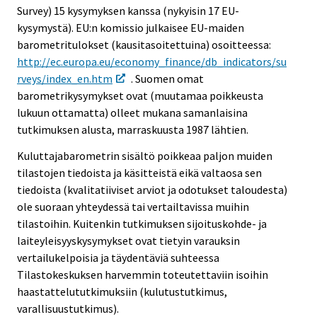
Survey) 15 kysymyksen kanssa (nykyisin 17 EU-
kysymystä). EU:n komissio julkaisee EU-maiden
barometritulokset (kausitasoitettuina) osoitteessa:
http://ec.europa.eu/economy_finance/db_indicators/su
rveys/index_en.htm
. Suomen omat
barometrikysymykset ovat (muutamaa poikkeusta
lukuun ottamatta) olleet mukana samanlaisina
tutkimuksen alusta, marraskuusta 1987 lähtien.
Kuluttajabarometrin sisältö poikkeaa paljon muiden
tilastojen tiedoista ja käsitteistä eikä valtaosa sen
tiedoista (kvalitatiiviset arviot ja odotukset taloudesta)
ole suoraan yhteydessä tai vertailtavissa muihin
tilastoihin. Kuitenkin tutkimuksen sijoituskohde- ja
laiteyleisyyskysymykset ovat tietyin varauksin
vertailukelpoisia ja täydentäviä suhteessa
Tilastokeskuksen harvemmin toteutettaviin isoihin
haastattelututkimuksiin (kulutustutkimus,
varallisuustutkimus).