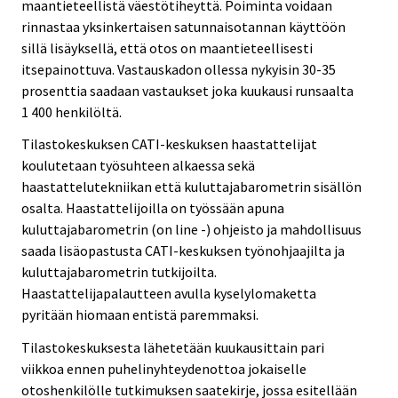
maantieteellistä väestötiheyttä. Poiminta voidaan
rinnastaa yksinkertaisen satunnaisotannan käyttöön
sillä lisäyksellä, että otos on maantieteellisesti
itsepainottuva. Vastauskadon ollessa nykyisin 30-35
prosenttia saadaan vastaukset joka kuukausi runsaalta
1 400 henkilöltä.
Tilastokeskuksen CATI-keskuksen haastattelijat
koulutetaan työsuhteen alkaessa sekä
haastattelutekniikan että kuluttajabarometrin sisällön
osalta. Haastattelijoilla on työssään apuna
kuluttajabarometrin (on line -) ohjeisto ja mahdollisuus
saada lisäopastusta CATI-keskuksen työnohjaajilta ja
kuluttajabarometrin tutkijoilta.
Haastattelijapalautteen avulla kyselylomaketta
pyritään hiomaan entistä paremmaksi.
Tilastokeskuksesta lähetetään kuukausittain pari
viikkoa ennen puhelinyhteydenottoa jokaiselle
otoshenkilölle tutkimuksen saatekirje, jossa esitellään