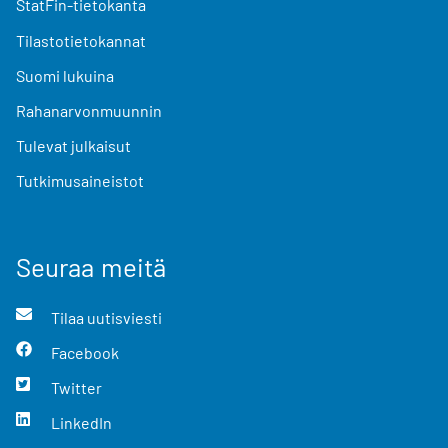
StatFin-tietokanta
Tilastotietokannat
Suomi lukuina
Rahanarvonmuunnin
Tulevat julkaisut
Tutkimusaineistot
Seuraa meitä
Tilaa uutisviesti
Facebook
Twitter
LinkedIn