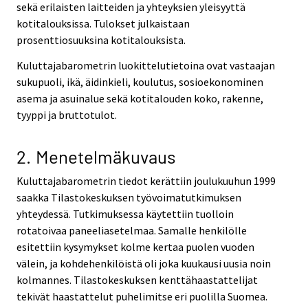
sekä erilaisten laitteiden ja yhteyksien yleisyyttä
kotitalouksissa. Tulokset julkaistaan
prosenttiosuuksina kotitalouksista.
Kuluttajabarometrin luokittelutietoina ovat vastaajan
sukupuoli, ikä, äidinkieli, koulutus, sosioekonominen
asema ja asuinalue sekä kotitalouden koko, rakenne,
tyyppi ja bruttotulot.
2. Menetelmäkuvaus
Kuluttajabarometrin tiedot kerättiin joulukuuhun 1999
saakka Tilastokeskuksen työvoimatutkimuksen
yhteydessä. Tutkimuksessa käytettiin tuolloin
rotatoivaa paneeliasetelmaa. Samalle henkilölle
esitettiin kysymykset kolme kertaa puolen vuoden
välein, ja kohdehenkilöistä oli joka kuukausi uusia noin
kolmannes. Tilastokeskuksen kenttähaastattelijat
tekivät haastattelut puhelimitse eri puolilla Suomea.