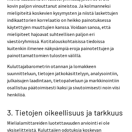
kovin paljon vinouttanut aineistoa. Ja kolmanneksi
mielipiteitä koskevien kysymysten ja niistä laskettujen
indikaattorien korrelaatio on heikko painotuksessa
käytettyjen muuttujien kanssa. Voidaan sanoa, että
mielipiteet hajoavat suhteellisen paljon eri
väestöryhmissä. Kotitalouskohtaisissa tiedoissa
kuitenkin ilmenee näkyvämpiä eroja painotettujen ja
painottamattomien tulosten välillä.
Kuluttajabarometrin otannan ja lomakkeen
suunnitteluun, tietojen jatkokäsittelyyn, analysointiin,
julkaisujen laadintaan, tietopalveluun ja markkinointiin
osallistuu päätoimisesti kaksi ja sivutoimisesti noin viisi
henkilöä.
3. Tietojen oikeellisuus ja tarkkuus
Mielialamittareiden luotettavuuden arviointi ei ole
yksiselitteistä. Kuluttajien odotuksia koskevan