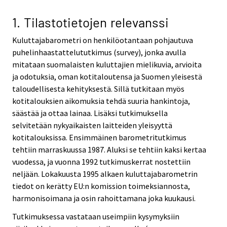
v
i
1. Tilastotietojen relevanssi
c
Kuluttajabarometri on henkilöotantaan pohjautuva
e
puhelinhaastattelututkimus (survey), jonka avulla
.
mitataan suomalaisten kuluttajien mielikuvia, arvioita
ja odotuksia, oman kotitaloutensa ja Suomen yleisestä
taloudellisesta kehityksestä. Sillä tutkitaan myös
kotitalouksien aikomuksia tehdä suuria hankintoja,
säästää ja ottaa lainaa. Lisäksi tutkimuksella
selvitetään nykyaikaisten laitteiden yleisyyttä
kotitalouksissa. Ensimmäinen barometritutkimus
tehtiin marraskuussa 1987. Aluksi se tehtiin kaksi kertaa
vuodessa, ja vuonna 1992 tutkimuskerrat nostettiin
neljään. Lokakuusta 1995 alkaen kuluttajabarometrin
tiedot on kerätty EU:n komission toimeksiannosta,
harmonisoimana ja osin rahoittamana joka kuukausi.
Tutkimuksessa vastataan useimpiin kysymyksiin