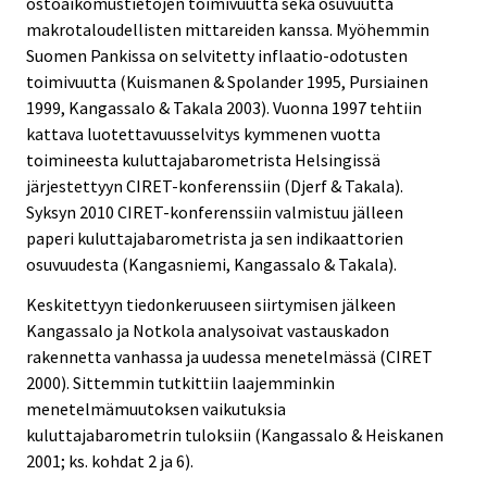
ostoaikomustietojen toimivuutta sekä osuvuutta
makrotaloudellisten mittareiden kanssa. Myöhemmin
Suomen Pankissa on selvitetty inflaatio-odotusten
toimivuutta (Kuismanen & Spolander 1995, Pursiainen
1999, Kangassalo & Takala 2003). Vuonna 1997 tehtiin
kattava luotettavuusselvitys kymmenen vuotta
toimineesta kuluttajabarometrista Helsingissä
järjestettyyn CIRET-konferenssiin (Djerf & Takala).
Syksyn 2010 CIRET-konferenssiin valmistuu jälleen
paperi kuluttajabarometrista ja sen indikaattorien
osuvuudesta (Kangasniemi, Kangassalo & Takala).
Keskitettyyn tiedonkeruuseen siirtymisen jälkeen
Kangassalo ja Notkola analysoivat vastauskadon
rakennetta vanhassa ja uudessa menetelmässä (CIRET
2000). Sittemmin tutkittiin laajemminkin
menetelmämuutoksen vaikutuksia
kuluttajabarometrin tuloksiin (Kangassalo & Heiskanen
2001; ks. kohdat 2 ja 6).