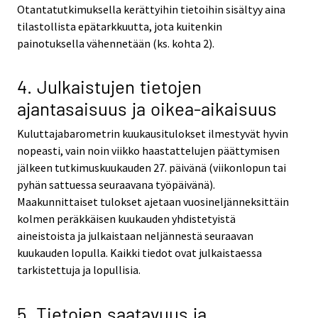
Otantatutkimuksella kerättyihin tietoihin sisältyy aina
tilastollista epätarkkuutta, jota kuitenkin
painotuksella vähennetään (ks. kohta 2).
4. Julkaistujen tietojen
ajantasaisuus ja oikea-aikaisuus
Kuluttajabarometrin kuukausitulokset ilmestyvät hyvin
nopeasti, vain noin viikko haastattelujen päättymisen
jälkeen tutkimuskuukauden 27. päivänä (viikonlopun tai
pyhän sattuessa seuraavana työpäivänä).
Maakunnittaiset tulokset ajetaan vuosineljänneksittäin
kolmen peräkkäisen kuukauden yhdistetyistä
aineistoista ja julkaistaan neljännestä seuraavan
kuukauden lopulla. Kaikki tiedot ovat julkaistaessa
tarkistettuja ja lopullisia.
5. Tietojen saatavuus ja