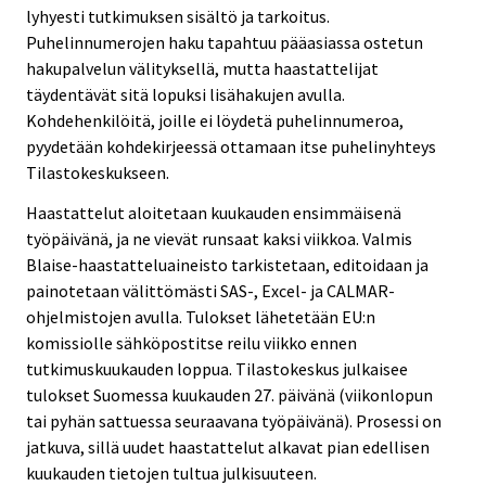
lyhyesti tutkimuksen sisältö ja tarkoitus.
Puhelinnumerojen haku tapahtuu pääasiassa ostetun
hakupalvelun välityksellä, mutta haastattelijat
täydentävät sitä lopuksi lisähakujen avulla.
Kohdehenkilöitä, joille ei löydetä puhelinnumeroa,
pyydetään kohdekirjeessä ottamaan itse puhelinyhteys
Tilastokeskukseen.
Haastattelut aloitetaan kuukauden ensimmäisenä
työpäivänä, ja ne vievät runsaat kaksi viikkoa. Valmis
Blaise-haastatteluaineisto tarkistetaan, editoidaan ja
painotetaan välittömästi SAS-, Excel- ja CALMAR-
ohjelmistojen avulla. Tulokset lähetetään EU:n
komissiolle sähköpostitse reilu viikko ennen
tutkimuskuukauden loppua. Tilastokeskus julkaisee
tulokset Suomessa kuukauden 27. päivänä (viikonlopun
tai pyhän sattuessa seuraavana työpäivänä). Prosessi on
jatkuva, sillä uudet haastattelut alkavat pian edellisen
kuukauden tietojen tultua julkisuuteen.