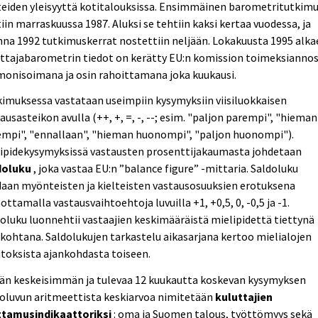
teiden yleisyyttä kotitalouksissa. Ensimmäinen barometritutkim
iin marraskuussa 1987. Aluksi se tehtiin kaksi kertaa vuodessa, ja
na 1992 tutkimuskerrat nostettiin neljään. Lokakuusta 1995 alka
ttajabarometrin tiedot on kerätty EU:n komission toimeksiannos
monisoimana ja osin rahoittamana joka kuukausi.
imuksessa vastataan useimpiin kysymyksiin viisiluokkaisen
ausasteikon avulla (++, +, =, -, --; esim. "paljon parempi", "hieman
empi", "ennallaan", "hieman huonompi", "paljon huonompi").
lipidekysymyksissä vastausten prosenttijakaumasta johdetaan
doluku
, joka vastaa EU:n ”balance figure” -mittaria. Saldoluku
aan myönteisten ja kielteisten vastausosuuksien erotuksena
ottamalla vastausvaihtoehtoja luvuilla +1, +0,5, 0, -0,5 ja -1.
oluku luonnehtii vastaajien keskimääräistä mielipidettä tiettynä
kohtana. Saldolukujen tarkastelu aikasarjana kertoo mielialojen
toksista ajankohdasta toiseen.
jän keskeisimmän ja tulevaa 12 kuukautta koskevan kysymyksen
oluvun aritmeettista keskiarvoa nimitetään
kuluttajien
ttamusindikaattoriksi
: oma ja Suomen talous, työttömyys sekä