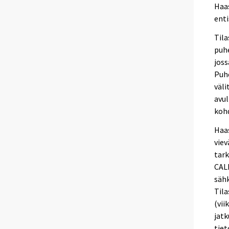
Haa
ent
Tila
puhe
joss
Puh
väli
avul
kohd
Haa
viev
tark
CALM
sähk
Tila
(vii
jatk
tiet