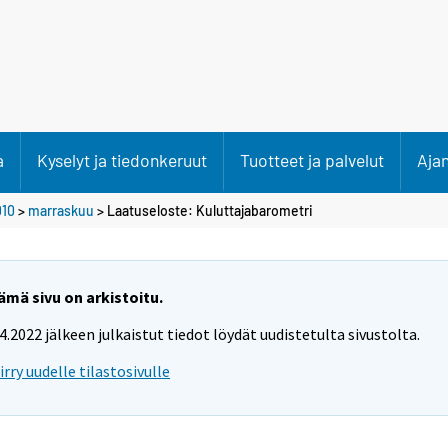
a
Kyselyt ja tiedonkeruut
Tuotteet ja palvelut
Aja
010
>
marraskuu
> Laatuseloste: Kuluttajabarometri
ämä sivu on arkistoitu.
.4.2022 jälkeen julkaistut tiedot löydät uudistetulta sivustolta.
iirry uudelle tilastosivulle