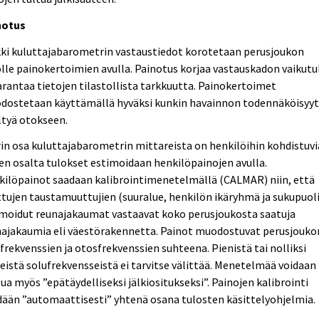
notus
kki kuluttajabarometrin vastaustiedot korotetaan perusjoukon
lle painokertoimien avulla. Painotus korjaa vastauskadon vaikutu
arantaa tietojen tilastollista tarkkuutta. Painokertoimet
dostetaan käyttämällä hyväksi kunkin havainnon todennäköisyy
ltyä otokseen.
in osa kuluttajabarometrin mittareista on henkilöihin kohdistuvi
en osalta tulokset estimoidaan henkilöpainojen avulla.
kilöpainot saadaan kalibrointimenetelmällä (CALMAR) niin, että
ttujen taustamuuttujien (suuralue, henkilön ikäryhmä ja sukupuoli
imoidut reunajakaumat vastaavat koko perusjoukosta saatuja
najakaumia eli väestörakennetta. Painot muodostuvat perusjouko
frekvenssien ja otosfrekvenssien suhteena. Pienistä tai nolliksi
eistä solufrekvensseistä ei tarvitse välittää. Menetelmää voidaan
ua myös ”epätäydelliseksi jälkiositukseksi”. Painojen kalibrointi
ään ”automaattisesti” yhtenä osana tulosten käsittelyohjelmia.