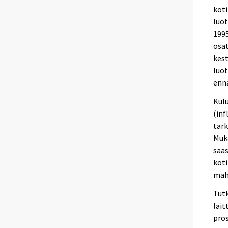
kot
luo
1995
osat
kest
luot
enna
Kul
(in
tark
Muka
sää
koti
mahd
Tutk
lait
pros