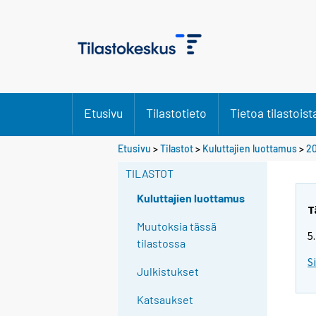
Etusivu
Tilastotieto
Tietoa tilastoist
Y
Etusivu
>
Tilastot
>
Kuluttajien luottamus
>
2
o
TILASTOT
u
a
Kuluttajien luottamus
r
T
e
Muutoksia tässä
5
m
tilastossa
o
S
Julkistukset
v
i
Katsaukset
n