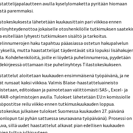
stattelijapalautteen avulla kyselylomaketta pyritään hiomaan
istä paremmaksi.
stokeskuksesta lähetetään kuukausittain pari viikkoa ennen
linyhteydenottoa jokaiselle otoshenkilölle tutkimuksen saatekir
a esitellään lyhyesti tutkimuksen sisältö ja tarkoitus.
elinnumerojen haku tapahtuu pääasiassa ostetun hakupalvelun
tyksellä, mutta haastattelijat täydentävät sitä lopuksi lisähakuje
la. Kohdehenkilöitä, joille ei löydetä puhelinnumeroa, pyydetään
ekirjeessä ottamaan itse puhelinyhteys Tilastokeskukseen.
stattelut aloitetaan kuukauden ensimmäisenä työpäivänä, ja ne
ät runsaat kaksi viikkoa. Valmis Blaise-haastatteluaineisto
istetaan, editoidaan ja painotetaan välittömästi SAS-, Excel- ja
AR-ohjelmistojen avulla. Tulokset lähetetään EU:n komissiolle
öpostitse reilu viikko ennen tutkimuskuukauden loppua.
stokeskus julkaisee tulokset Suomessa kuukauden 27. päivänä
konlopun tai pyhän sattuessa seuraavana työpäivänä). Prosessi on
uva, sillä uudet haastattelut alkavat pian edellisen kuukauden
ojen tultua julkisuuteen.