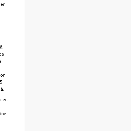
men
ä.
ta
a
 on
35
ä.
teen
n
line