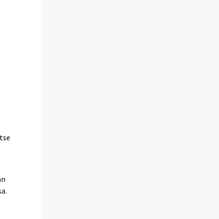
tse
än
a.