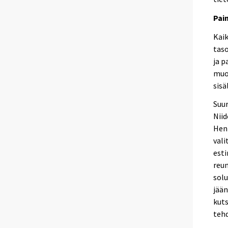
Pai
Kai
taso
ja p
muo
sisä
Suur
Niid
Hen
vali
est
reu
solu
jään
kuts
tehd