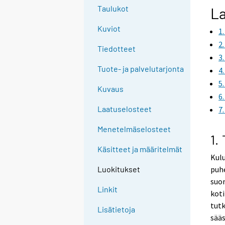
g
Taulukot
La
t
Kuviot
1
o
a
2
Tiedotteet
n
3
o
Tuote- ja palvelutarjonta
4
t
5
Kuvaus
h
6
e
Laatuselosteet
7
r
s
Menetelmäselosteet
1.
e
Käsitteet ja määritelmät
r
Kul
v
puhe
Luokitukset
i
suom
c
Linkit
koti
e
tutk
Lisätietoja
.
sääs