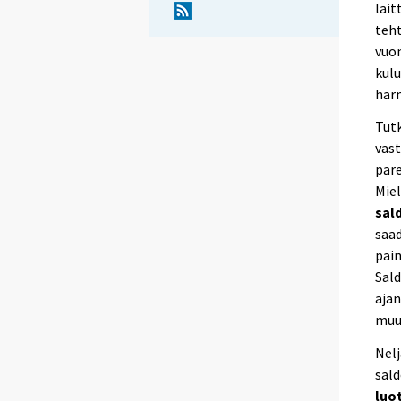
lait
teht
vuon
kulu
har
Tutk
vast
par
Mie
sal
saad
pain
Sald
ajan
muu
Nel
sald
luo