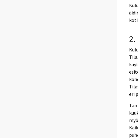
Kulu
äidi
koti
2.
Kulu
Til
käyt
esit
kohd
Tila
eri 
Tam
kuu
myö
Kaik
puhe