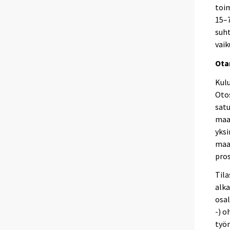
toi
15–7
suh
vaik
Ota
Kulu
Oto
satu
maan
yksi
maan
pros
Til
alka
osal
-) o
työn