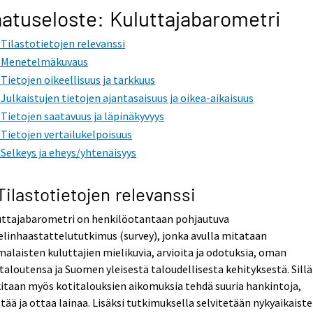
atuseloste: Kuluttajabarometri
. Tilastotietojen relevanssi
. Menetelmäkuvaus
. Tietojen oikeellisuus ja tarkkuus
. Julkaistujen tietojen ajantasaisuus ja oikea-aikaisuus
. Tietojen saatavuus ja läpinäkyvyys
. Tietojen vertailukelpoisuus
. Selkeys ja eheys/yhtenäisyys
 Tilastotietojen relevanssi
uttajabarometri on henkilöotantaan pohjautuva
linhaastattelututkimus (survey), jonka avulla mitataan
alaisten kuluttajien mielikuvia, arvioita ja odotuksia, oman
taloutensa ja Suomen yleisestä taloudellisesta kehityksestä. Sillä
itaan myös kotitalouksien aikomuksia tehdä suuria hankintoja,
tää ja ottaa lainaa. Lisäksi tutkimuksella selvitetään nykyaikaist