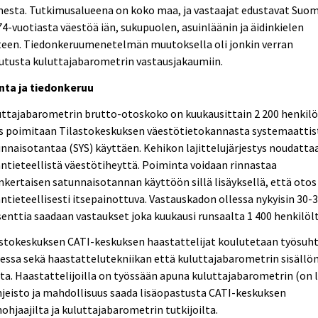
mesta. Tutkimusalueena on koko maa, ja vastaajat edustavat Suo
4-vuotiasta väestöä iän, sukupuolen, asuinläänin ja äidinkielen
teen. Tiedonkeruumenetelmän muutoksella oli jonkin verran
utusta kuluttajabarometrin vastausjakaumiin.
nta ja tiedonkeruu
ttajabarometrin brutto-otoskoko on kuukausittain 2 200 henkilö
s poimitaan Tilastokeskuksen väestötietokannasta systemaattis
nnaisotantaa (SYS) käyttäen. Kehikon lajittelujärjestys noudatta
tieteellistä väestötiheyttä. Poiminta voidaan rinnastaa
nkertaisen satunnaisotannan käyttöön sillä lisäyksellä, että otos
tieteellisesti itsepainottuva. Vastauskadon ollessa nykyisin 30-
enttia saadaan vastaukset joka kuukausi runsaalta 1 400 henkilölt
astokeskuksen CATI-keskuksen haastattelijat koulutetaan työsuh
essa sekä haastattelutekniikan että kuluttajabarometrin sisällö
ta. Haastattelijoilla on työssään apuna kuluttajabarometrin (on 
hjeisto ja mahdollisuus saada lisäopastusta CATI-keskuksen
ohjaajilta ja kuluttajabarometrin tutkijoilta.