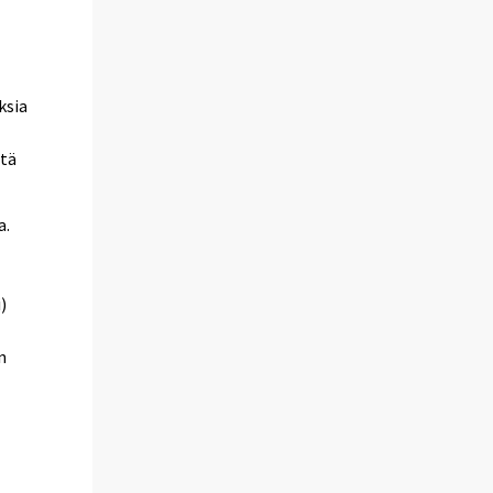
ksia
ttä
a.
)
n