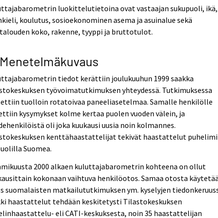
ttajabarometrin luokittelutietoina ovat vastaajan sukupuoli, ikä,
nkieli, koulutus, sosioekonominen asema ja asuinalue sekä
talouden koko, rakenne, tyyppi ja bruttotulot.
 Menetelmäkuvaus
ttajabarometrin tiedot kerättiin joulukuuhun 1999 saakka
astokeskuksen työvoimatutkimuksen yhteydessä. Tutkimuksessa
ettiin tuolloin rotatoivaa paneeliasetelmaa. Samalle henkilölle
ettiin kysymykset kolme kertaa puolen vuoden välein, ja
ehenkilöistä oli joka kuukausi uusia noin kolmannes.
stokeskuksen kenttähaastattelijat tekivät haastattelut puhelimi
puolilla Suomea.
mikuusta 2000 alkaen kuluttajabarometrin kohteena on ollut
kausittain kokonaan vaihtuva henkilöotos. Samaa otosta käytetä
s suomalaisten matkailututkimuksen ym. kyselyjen tiedonkeruuss
ki haastattelut tehdään keskitetysti Tilastokeskuksen
linhaastattelu- eli CATI-keskuksesta, noin 35 haastattelijan