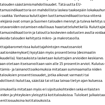
italouden säästämismahdollisuudet. Tätä uutta EU-
ttamusindikaattoria on mahdollista laskea taaksepäin lokakuuhu
 saakka. Vanhassa kuluttajien luottamusindikaattorissa viitenä
ekijänä ovat oman ja Suomen talouden mennyt ja tuleva kehitys 
otavaroiden ostamisen edullisuus haastatteluhetkellä. Kuluttaji
tamusindikaattorin ja taloutta koskevien odotusten avulla voida
koida talouden kehitystä mikro- ja makrotasolla.
uttajabarometrissa kuluttajahintojen muutosarviot
flaationäkemykset) kysytään myös prosentteina (desimaalin
kuudella). Vastauksista lasketaan kuluttajien arvioiden keskiarvo.
an otetaan itseisarvoltaan vain alle 15 prosentin arviot. Kulutus-
stämis- ja lainanottoaikomuksia mitataan summaamalla niiden
talouksien prosenttiosuudet, jotka aikovat varmasti tai
ollisesti kuluttaa, säästää tai ottaa lainaa tietyn ajan kuluessa.
imuksella mitataan myös eri sijoituskohteiden sekä erilaisten
teiden ja yhteyksien yleisyyttä kotitalouksissa. Tulokset julkaista
enttiosuuksina kotitalouksista.