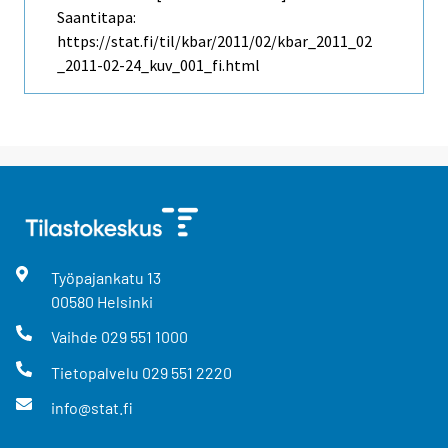
Saantitapa:
https://stat.fi/til/kbar/2011/02/kbar_2011_02
_2011-02-24_kuv_001_fi.html
Työpajankatu
13
00580
Helsinki
Vaihde
029 551 1000
Tietopalvelu
029 551 2220
info@stat.fi