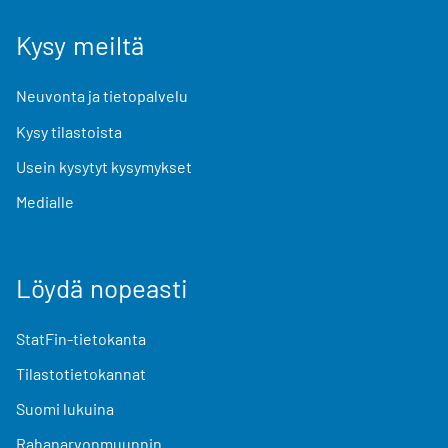
Kysy meiltä
Neuvonta ja tietopalvelu
Kysy tilastoista
Usein kysytyt kysymykset
Medialle
Löydä nopeasti
StatFin-tietokanta
Tilastotietokannat
Suomi lukuina
Rahanarvonmuunnin