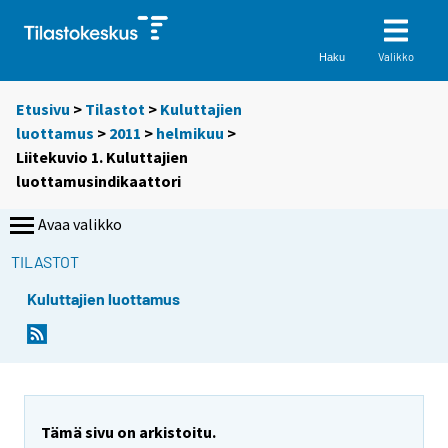
Valikko
Haku
Etusivu
>
Tilastot
>
Kuluttajien
luottamus
>
2011
>
helmikuu
>
Liitekuvio 1. Kuluttajien
luottamusindikaattori
Avaa valikko
TILASTOT
Kuluttajien luottamus
Tämä sivu on arkistoitu.