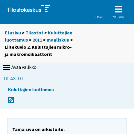
Valikko
Haku
Etusivu
>
Tilastot
>
Kuluttajien
luottamus
>
2011
>
maaliskuu
>
Liitekuvio 2. Kuluttajien mikro-
ja makroindikaattorit
Avaa valikko
TILASTOT
Kuluttajien luottamus
Tämä sivu on arkistoitu.