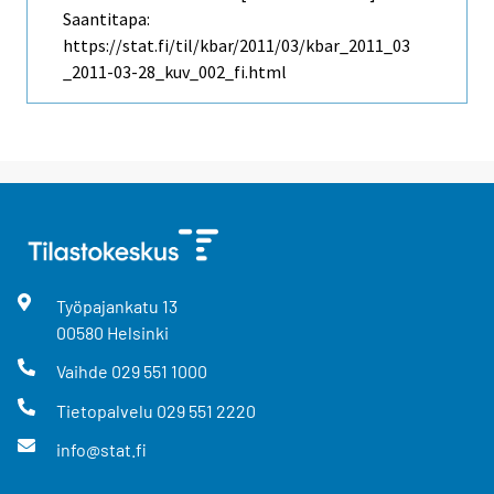
Saantitapa:
https://stat.fi/til/kbar/2011/03/kbar_2011_03
_2011-03-28_kuv_002_fi.html
Työpajankatu
13
00580
Helsinki
Vaihde
029 551 1000
Tietopalvelu
029 551 2220
info@stat.fi