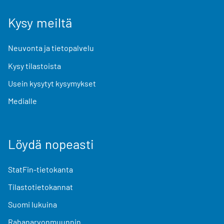
Kysy meiltä
Neuvonta ja tietopalvelu
Kysy tilastoista
Usein kysytyt kysymykset
Medialle
Löydä nopeasti
StatFin-tietokanta
Tilastotietokannat
Suomi lukuina
Rahanarvonmuunnin