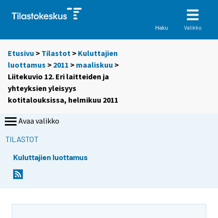
Valikko
Haku
Etusivu
>
Tilastot
>
Kuluttajien
luottamus
>
2011
>
maaliskuu
>
Liitekuvio 12. Eri laitteiden ja
yhteyksien yleisyys
kotitalouksissa, helmikuu 2011
Avaa valikko
TILASTOT
Kuluttajien luottamus