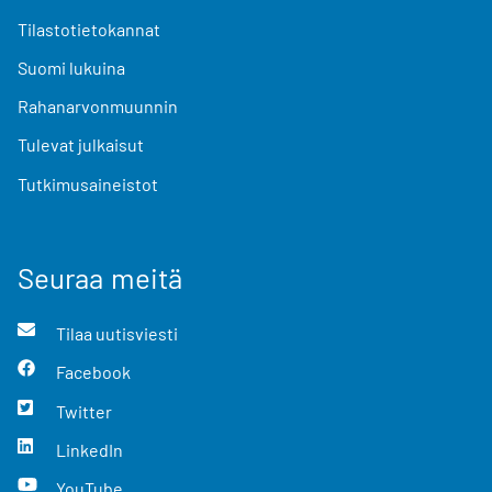
Tilastotietokannat
Suomi lukuina
Rahanarvonmuunnin
Tulevat julkaisut
Tutkimusaineistot
Seuraa meitä
Tilaa uutisviesti
Facebook
Twitter
LinkedIn
YouTube