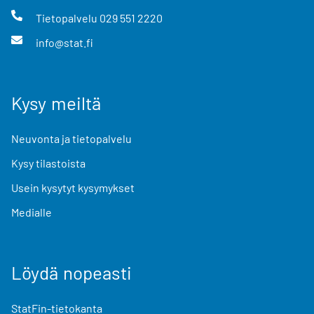
Tietopalvelu
029 551 2220
info@stat.fi
Kysy meiltä
Neuvonta ja tietopalvelu
Kysy tilastoista
Usein kysytyt kysymykset
Medialle
Löydä nopeasti
StatFin-tietokanta