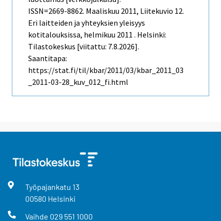
ISSN=2669-8862.
Maaliskuu
2011, Liitekuvio 12.
Eri laitteiden ja yhteyksien yleisyys
kotitalouksissa, helmikuu 2011 . Helsinki:
Tilastokeskus [viitattu: 7.8.2026].
Saantitapa:
https://stat.fi/til/kbar/2011/03/kbar_2011_03
_2011-03-28_kuv_012_fi.html
Työpajankatu
13
00580
Helsinki
Vaihde
029 551 1000