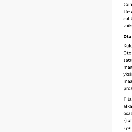
toi
15–7
suh
vaik
Ota
Kulu
Oto
satu
maan
yksi
maan
pros
Til
alka
osal
-) o
työn