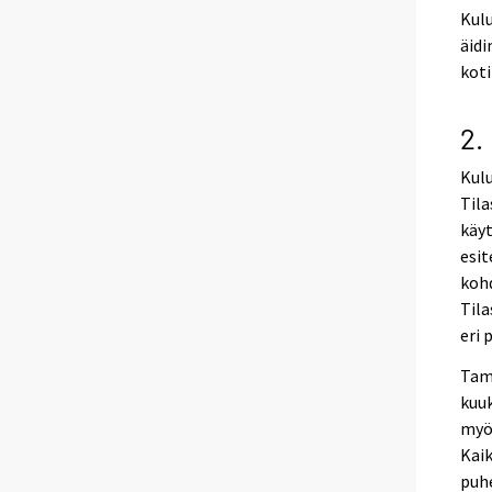
Kulu
äidi
koti
2.
Kulu
Til
käyt
esit
kohd
Tila
eri 
Tam
kuu
myö
Kaik
puhe