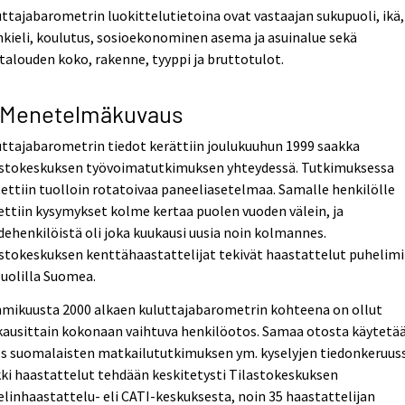
ttajabarometrin luokittelutietoina ovat vastaajan sukupuoli, ikä,
nkieli, koulutus, sosioekonominen asema ja asuinalue sekä
talouden koko, rakenne, tyyppi ja bruttotulot.
 Menetelmäkuvaus
ttajabarometrin tiedot kerättiin joulukuuhun 1999 saakka
astokeskuksen työvoimatutkimuksen yhteydessä. Tutkimuksessa
ettiin tuolloin rotatoivaa paneeliasetelmaa. Samalle henkilölle
ettiin kysymykset kolme kertaa puolen vuoden välein, ja
ehenkilöistä oli joka kuukausi uusia noin kolmannes.
stokeskuksen kenttähaastattelijat tekivät haastattelut puhelimi
puolilla Suomea.
mikuusta 2000 alkaen kuluttajabarometrin kohteena on ollut
kausittain kokonaan vaihtuva henkilöotos. Samaa otosta käytetä
s suomalaisten matkailututkimuksen ym. kyselyjen tiedonkeruuss
ki haastattelut tehdään keskitetysti Tilastokeskuksen
linhaastattelu- eli CATI-keskuksesta, noin 35 haastattelijan