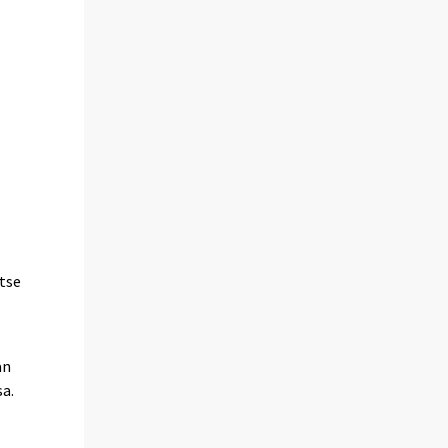
tse
än
a.