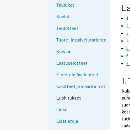
g
Taulukot
La
t
Kuviot
1
o
a
2
Tiedotteet
n
3
o
Tuote- ja palvelutarjonta
4
t
5
Kuvaus
h
6
e
Laatuselosteet
7
r
s
Menetelmäselosteet
1.
e
Käsitteet ja määritelmät
r
Kul
v
puhe
Luokitukset
i
suom
c
Linkit
koti
e
tutk
Lisätietoja
.
sääs