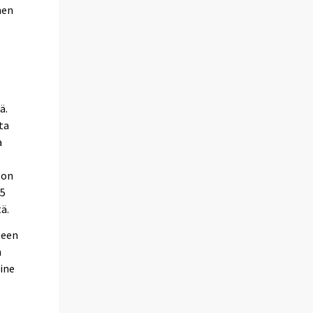
men
ä.
ta
a
 on
35
ä.
teen
n
line