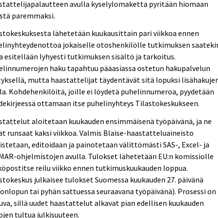
stattelijapalautteen avulla kyselylomaketta pyritään hiomaan
istä paremmaksi.
stokeskuksesta lähetetään kuukausittain pari viikkoa ennen
linyhteydenottoa jokaiselle otoshenkilölle tutkimuksen saatekir
a esitellään lyhyesti tutkimuksen sisältö ja tarkoitus.
elinnumerojen haku tapahtuu pääasiassa ostetun hakupalvelun
tyksellä, mutta haastattelijat täydentävät sitä lopuksi lisähakuje
la. Kohdehenkilöitä, joille ei löydetä puhelinnumeroa, pyydetään
ekirjeessä ottamaan itse puhelinyhteys Tilastokeskukseen.
stattelut aloitetaan kuukauden ensimmäisenä työpäivänä, ja ne
ät runsaat kaksi viikkoa. Valmis Blaise-haastatteluaineisto
istetaan, editoidaan ja painotetaan välittömästi SAS-, Excel- ja
AR-ohjelmistojen avulla. Tulokset lähetetään EU:n komissiolle
öpostitse reilu viikko ennen tutkimuskuukauden loppua.
stokeskus julkaisee tulokset Suomessa kuukauden 27. päivänä
konlopun tai pyhän sattuessa seuraavana työpäivänä). Prosessi on
uva, sillä uudet haastattelut alkavat pian edellisen kuukauden
ojen tultua julkisuuteen.