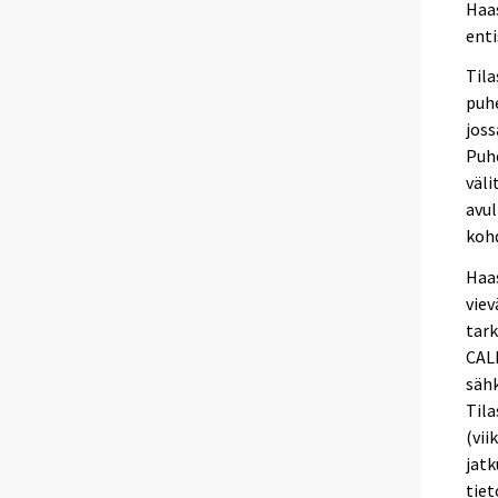
Haa
ent
Tila
puhe
joss
Puh
väli
avul
kohd
Haa
viev
tark
CALM
sähk
Tila
(vii
jatk
tiet