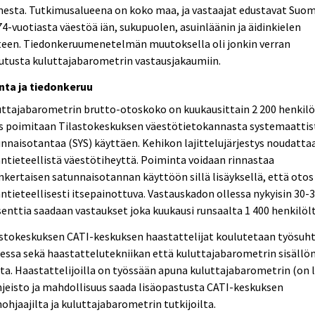
mesta. Tutkimusalueena on koko maa, ja vastaajat edustavat Suo
4-vuotiasta väestöä iän, sukupuolen, asuinläänin ja äidinkielen
teen. Tiedonkeruumenetelmän muutoksella oli jonkin verran
utusta kuluttajabarometrin vastausjakaumiin.
nta ja tiedonkeruu
ttajabarometrin brutto-otoskoko on kuukausittain 2 200 henkilö
s poimitaan Tilastokeskuksen väestötietokannasta systemaattis
nnaisotantaa (SYS) käyttäen. Kehikon lajittelujärjestys noudatta
tieteellistä väestötiheyttä. Poiminta voidaan rinnastaa
nkertaisen satunnaisotannan käyttöön sillä lisäyksellä, että otos
tieteellisesti itsepainottuva. Vastauskadon ollessa nykyisin 30-
enttia saadaan vastaukset joka kuukausi runsaalta 1 400 henkilölt
astokeskuksen CATI-keskuksen haastattelijat koulutetaan työsuh
essa sekä haastattelutekniikan että kuluttajabarometrin sisällö
ta. Haastattelijoilla on työssään apuna kuluttajabarometrin (on 
hjeisto ja mahdollisuus saada lisäopastusta CATI-keskuksen
ohjaajilta ja kuluttajabarometrin tutkijoilta.