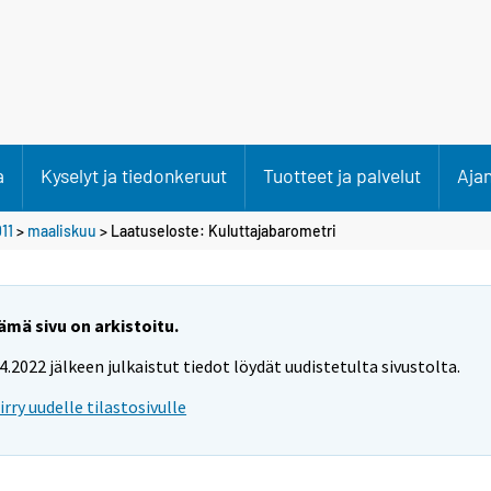
a
Kyselyt ja tiedonkeruut
Tuotteet ja palvelut
Aja
11
>
maaliskuu
> Laatuseloste: Kuluttajabarometri
ämä sivu on arkistoitu.
.4.2022 jälkeen julkaistut tiedot löydät uudistetulta sivustolta.
iirry uudelle tilastosivulle