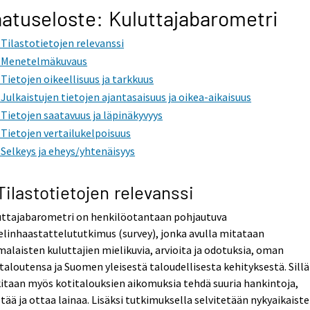
atuseloste: Kuluttajabarometri
. Tilastotietojen relevanssi
. Menetelmäkuvaus
. Tietojen oikeellisuus ja tarkkuus
. Julkaistujen tietojen ajantasaisuus ja oikea-aikaisuus
. Tietojen saatavuus ja läpinäkyvyys
. Tietojen vertailukelpoisuus
. Selkeys ja eheys/yhtenäisyys
 Tilastotietojen relevanssi
uttajabarometri on henkilöotantaan pohjautuva
linhaastattelututkimus (survey), jonka avulla mitataan
alaisten kuluttajien mielikuvia, arvioita ja odotuksia, oman
taloutensa ja Suomen yleisestä taloudellisesta kehityksestä. Sillä
itaan myös kotitalouksien aikomuksia tehdä suuria hankintoja,
tää ja ottaa lainaa. Lisäksi tutkimuksella selvitetään nykyaikaist