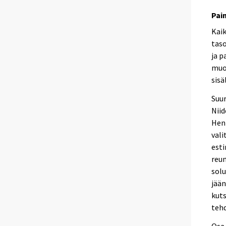
Pai
Kai
taso
ja p
muo
sisä
Suur
Niid
Hen
vali
est
reu
solu
jään
kuts
tehd
Osa 