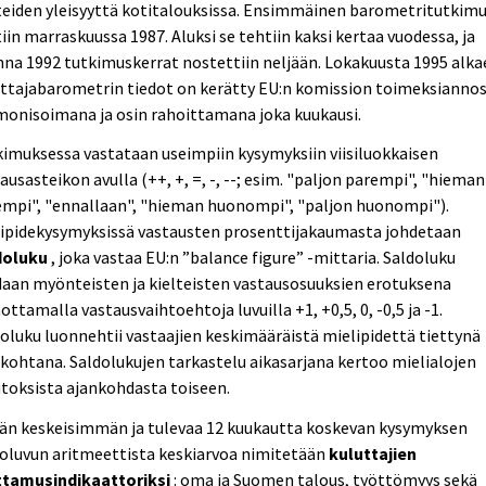
teiden yleisyyttä kotitalouksissa. Ensimmäinen barometritutkim
iin marraskuussa 1987. Aluksi se tehtiin kaksi kertaa vuodessa, ja
na 1992 tutkimuskerrat nostettiin neljään. Lokakuusta 1995 alka
ttajabarometrin tiedot on kerätty EU:n komission toimeksiannos
monisoimana ja osin rahoittamana joka kuukausi.
imuksessa vastataan useimpiin kysymyksiin viisiluokkaisen
ausasteikon avulla (++, +, =, -, --; esim. "paljon parempi", "hieman
empi", "ennallaan", "hieman huonompi", "paljon huonompi").
lipidekysymyksissä vastausten prosenttijakaumasta johdetaan
doluku
, joka vastaa EU:n ”balance figure” -mittaria. Saldoluku
aan myönteisten ja kielteisten vastausosuuksien erotuksena
ottamalla vastausvaihtoehtoja luvuilla +1, +0,5, 0, -0,5 ja -1.
oluku luonnehtii vastaajien keskimääräistä mielipidettä tiettynä
kohtana. Saldolukujen tarkastelu aikasarjana kertoo mielialojen
toksista ajankohdasta toiseen.
jän keskeisimmän ja tulevaa 12 kuukautta koskevan kysymyksen
oluvun aritmeettista keskiarvoa nimitetään
kuluttajien
ttamusindikaattoriksi
: oma ja Suomen talous, työttömyys sekä