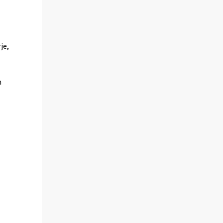
je,
n