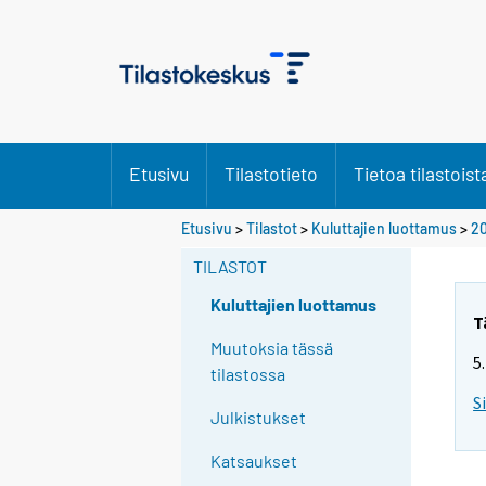
Etusivu
Tilastotieto
Tietoa tilastoist
Y
Etusivu
>
Tilastot
>
Kuluttajien luottamus
>
20
o
TILASTOT
u
a
Kuluttajien luottamus
r
T
e
Muutoksia tässä
5
m
tilastossa
o
S
Julkistukset
v
i
Katsaukset
n