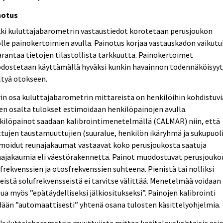
notus
kki kuluttajabarometrin vastaustiedot korotetaan perusjoukon
lle painokertoimien avulla. Painotus korjaa vastauskadon vaikutu
arantaa tietojen tilastollista tarkkuutta. Painokertoimet
dostetaan käyttämällä hyväksi kunkin havainnon todennäköisyy
ltyä otokseen.
in osa kuluttajabarometrin mittareista on henkilöihin kohdistuvi
en osalta tulokset estimoidaan henkilöpainojen avulla.
kilöpainot saadaan kalibrointimenetelmällä (CALMAR) niin, että
ttujen taustamuuttujien (suuralue, henkilön ikäryhmä ja sukupuoli
imoidut reunajakaumat vastaavat koko perusjoukosta saatuja
najakaumia eli väestörakennetta. Painot muodostuvat perusjouko
frekvenssien ja otosfrekvenssien suhteena. Pienistä tai nolliksi
eistä solufrekvensseistä ei tarvitse välittää. Menetelmää voidaan
ua myös ”epätäydelliseksi jälkiositukseksi”. Painojen kalibrointi
ään ”automaattisesti” yhtenä osana tulosten käsittelyohjelmia.
kuluttajabarometrin muuttujista mittaa kotitalouskohtaisia asio