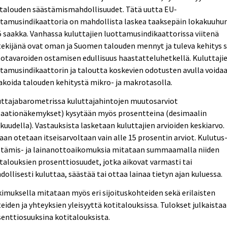
italouden säästämismahdollisuudet. Tätä uutta EU-
ttamusindikaattoria on mahdollista laskea taaksepäin lokakuuhu
 saakka. Vanhassa kuluttajien luottamusindikaattorissa viitenä
ekijänä ovat oman ja Suomen talouden mennyt ja tuleva kehitys 
otavaroiden ostamisen edullisuus haastatteluhetkellä. Kuluttaji
tamusindikaattorin ja taloutta koskevien odotusten avulla voida
koida talouden kehitystä mikro- ja makrotasolla.
uttajabarometrissa kuluttajahintojen muutosarviot
flaationäkemykset) kysytään myös prosentteina (desimaalin
kuudella). Vastauksista lasketaan kuluttajien arvioiden keskiarvo.
an otetaan itseisarvoltaan vain alle 15 prosentin arviot. Kulutus-
stämis- ja lainanottoaikomuksia mitataan summaamalla niiden
talouksien prosenttiosuudet, jotka aikovat varmasti tai
ollisesti kuluttaa, säästää tai ottaa lainaa tietyn ajan kuluessa.
imuksella mitataan myös eri sijoituskohteiden sekä erilaisten
teiden ja yhteyksien yleisyyttä kotitalouksissa. Tulokset julkaista
enttiosuuksina kotitalouksista.