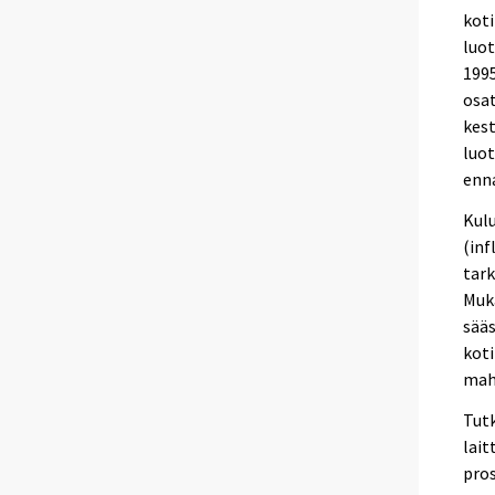
kot
luo
1995
osat
kest
luot
enna
Kul
(in
tark
Muka
sää
koti
mahd
Tutk
lait
pros