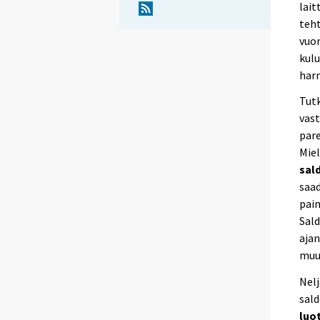
lait
teht
vuon
kulu
har
Tutk
vast
par
Mie
sal
saad
pain
Sald
ajan
muu
Nel
sald
luo