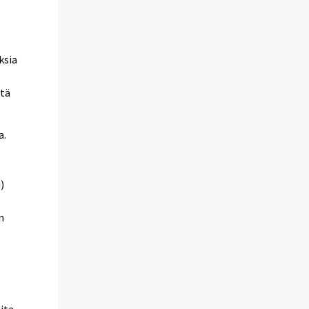
ksia
ttä
a.
)
n
ita.