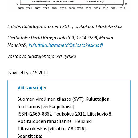
Lähde: Kuluttajabarometri 2011, toukokuu. Tilastokeskus
Lisätietoja: Pertti Kangassalo (09) 1734 3598, Marika
Männistö ,
kuluttaja.barometri@tilastokeskus.fi
Vastaava tilastojohtaja: Ari Tyrkkö
Päivitetty 27.5.2011
Viittausohje
:
Suomen virallinen tilasto (SVT): Kuluttajien
luottamus [verkkojulkaisu].
ISSN=2669-8862.
Toukokuu
2011, Liitekuvio 8.
Kotitalouden rahatilanne . Helsinki:
Tilastokeskus [viitattu: 7.8.2026].
Saantitapa: