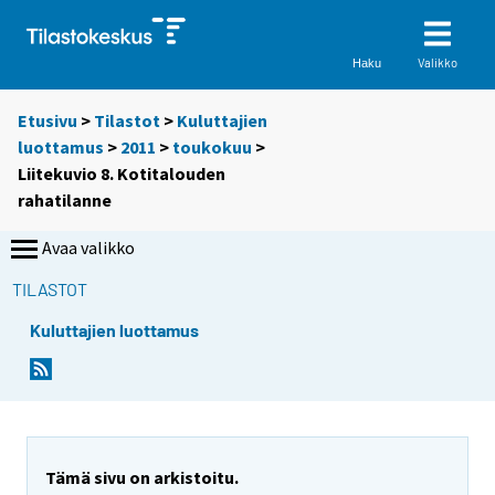
Valikko
Haku
Etusivu
>
Tilastot
>
Kuluttajien
luottamus
>
2011
>
toukokuu
>
Liitekuvio 8. Kotitalouden
rahatilanne
Avaa valikko
TILASTOT
Kuluttajien luottamus
Tämä sivu on arkistoitu.