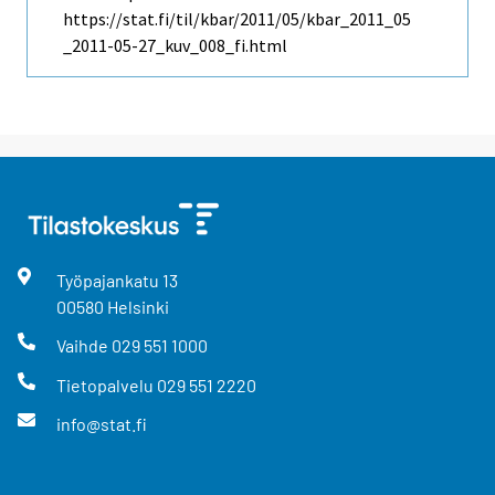
https://stat.fi/til/kbar/2011/05/kbar_2011_05
_2011-05-27_kuv_008_fi.html
Työpajankatu
13
00580
Helsinki
Vaihde
029 551 1000
Tietopalvelu
029 551 2220
info@stat.fi