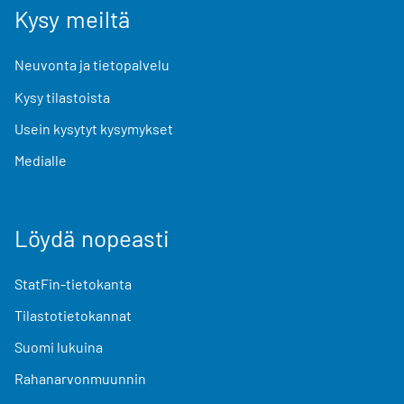
Kysy meiltä
Neuvonta ja tietopalvelu
Kysy tilastoista
Usein kysytyt kysymykset
Medialle
Löydä nopeasti
StatFin-tietokanta
Tilastotietokannat
Suomi lukuina
Rahanarvonmuunnin