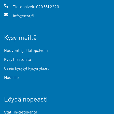
Tietopalvelu
029 551 2220
info@stat.fi
Kysy meiltä
Neuvonta ja tietopalvelu
Kysy tilastoista
Usein kysytyt kysymykset
Medialle
Löydä nopeasti
StatFin-tietokanta