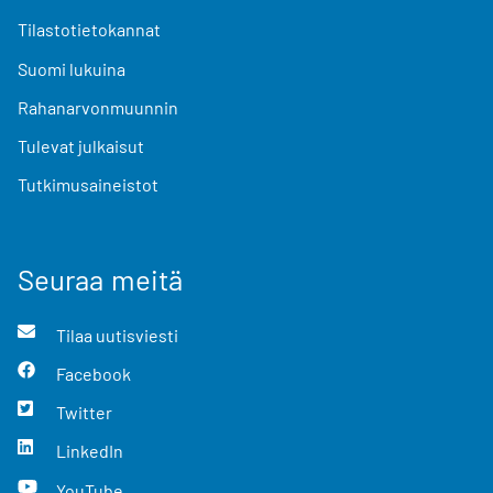
Tilastotietokannat
Suomi lukuina
Rahanarvonmuunnin
Tulevat julkaisut
Tutkimusaineistot
Seuraa meitä
Tilaa uutisviesti
Facebook
Twitter
LinkedIn
YouTube