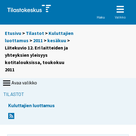
Valikko
Haku
Etusivu
>
Tilastot
>
Kuluttajien
luottamus
>
2011
>
kesäkuu
>
Liitekuvio 12. Eri laitteiden ja
yhteyksien yleisyys
kotitalouksissa, toukokuu
2011
Avaa valikko
TILASTOT
Kuluttajien luottamus