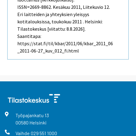
ISSN=2669-8862.
Kesäkuu
2011, Liitekuvio 12.
Eri laitteiden ja yhteyksien yleisyys
kotitalouksissa, toukokuu 2011 . Helsinki:
Tilastokeskus [viitattu: 8.8.2026].
Saantitapa:
https://stat.fi/til/kbar/2011/06/kbar_2011_06
_2011-06-27_kuv_012_fi.html
Työpajankatu
13
00580
Helsinki
Vaihde
029 551 1000