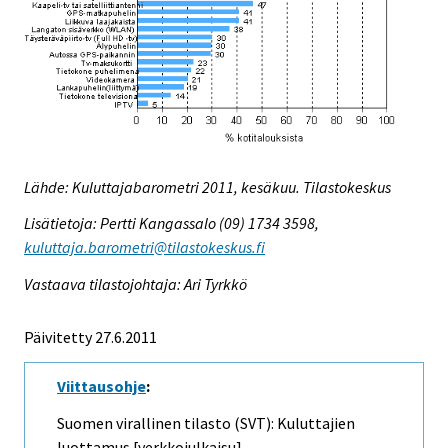
Lähde: Kuluttajabarometri 2011, kesäkuu. Tilastokeskus
Lisätietoja: Pertti Kangassalo (09) 1734 3598,
kuluttaja.barometri@tilastokeskus.fi
Vastaava tilastojohtaja: Ari Tyrkkö
Päivitetty 27.6.2011
Viittausohje
:
Suomen virallinen tilasto (SVT): Kuluttajien
luottamus [verkkojulkaisu].