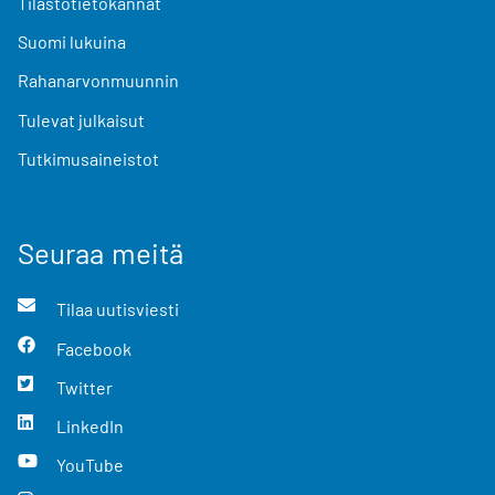
Tilastotietokannat
Suomi lukuina
Rahanarvonmuunnin
Tulevat julkaisut
Tutkimusaineistot
Seuraa meitä
Tilaa uutisviesti
Facebook
Twitter
LinkedIn
YouTube