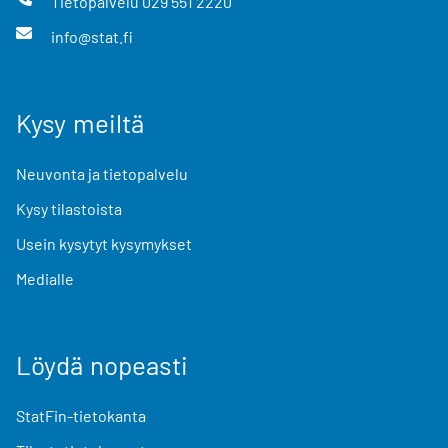
Tietopalvelu
029 551 2220
info@stat.fi
Kysy meiltä
Neuvonta ja tietopalvelu
Kysy tilastoista
Usein kysytyt kysymykset
Medialle
Löydä nopeasti
StatFin-tietokanta