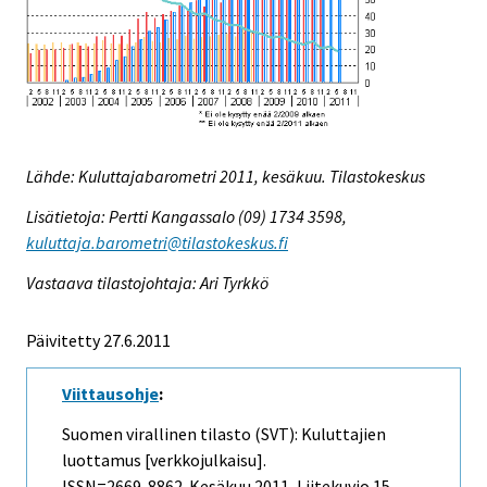
Lähde: Kuluttajabarometri 2011, kesäkuu. Tilastokeskus
Lisätietoja: Pertti Kangassalo (09) 1734 3598,
kuluttaja.barometri@tilastokeskus.fi
Vastaava tilastojohtaja: Ari Tyrkkö
Päivitetty 27.6.2011
Viittausohje
:
Suomen virallinen tilasto (SVT): Kuluttajien
luottamus [verkkojulkaisu].
ISSN=2669-8862.
Kesäkuu
2011, Liitekuvio 15.