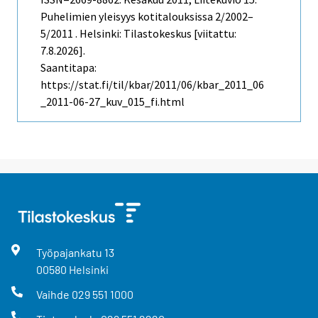
Puhelimien yleisyys kotitalouksissa 2/2002–
5/2011 . Helsinki: Tilastokeskus [viitattu:
7.8.2026].
Saantitapa:
https://stat.fi/til/kbar/2011/06/kbar_2011_06
_2011-06-27_kuv_015_fi.html
Työpajankatu
13
00580
Helsinki
Vaihde
029 551 1000