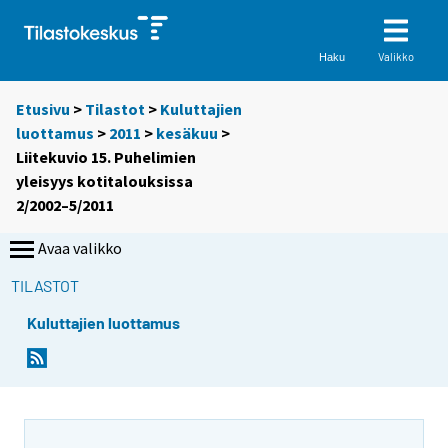
Valikko
Haku
Etusivu
>
Tilastot
>
Kuluttajien
luottamus
>
2011
>
kesäkuu
>
Liitekuvio 15. Puhelimien
yleisyys kotitalouksissa
2/2002–5/2011
Avaa valikko
TILASTOT
Kuluttajien luottamus