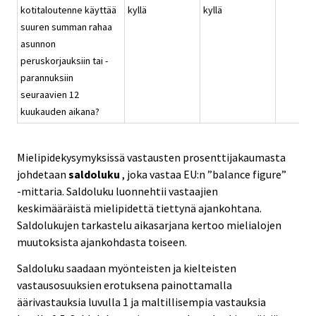
kotitaloutenne käyttää
kyllä
kyllä
suuren summan rahaa
asunnon
peruskorjauksiin tai -
parannuksiin
seuraavien 12
kuukauden aikana?
Mielipidekysymyksissä vastausten prosenttijakaumasta
johdetaan
saldoluku
, joka vastaa EU:n ”balance figure”
-mittaria. Saldoluku luonnehtii vastaajien
keskimääräistä mielipidettä tiettynä ajankohtana.
Saldolukujen tarkastelu aikasarjana kertoo mielialojen
muutoksista ajankohdasta toiseen.
Saldoluku saadaan myönteisten ja kielteisten
vastausosuuksien erotuksena painottamalla
äärivastauksia luvulla 1 ja maltillisempia vastauksia