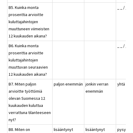
B5. Kuinka monta
_ _ / _ 
prosenttia arvioitte
kuluttajahintojen
muuttuneen viimeisten
12 kuukauden aikana?
B6. Kuinka monta
_ _ / _ 
prosenttia arvioitte
kuluttajahintojen
muuttuvan seuraavien
12 kuukauden aikana?
B7. Miten paljon
paljon enemmän
jonkin verran
yhtä pal
arvioitte työttömiä
enemmän
olevan Suomessa 12
kuukauden kuluttua
verrattuna tilanteeseen
nyt?
B8. Miten on
lisääntynyt
lisääntynyt
pysynyt