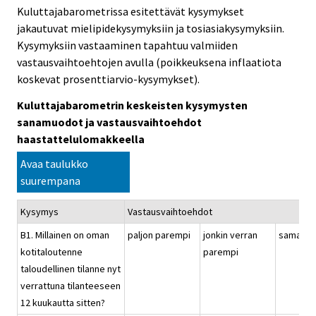
Kuluttajabarometrissa esitettävät kysymykset
jakautuvat mielipidekysymyksiin ja tosiasiakysymyksiin.
Kysymyksiin vastaaminen tapahtuu valmiiden
vastausvaihtoehtojen avulla (poikkeuksena inflaatiota
koskevat prosenttiarvio-kysymykset).
Kuluttajabarometrin keskeisten kysymysten
sanamuodot ja vastausvaihtoehdot
haastattelulomakkeella
Avaa taulukko
suurempana
Kysymys
Vastausvaihtoehdot
B1. Millainen on oman
paljon parempi
jonkin verran
samanla
kotitaloutenne
parempi
taloudellinen tilanne nyt
verrattuna tilanteeseen
12 kuukautta sitten?