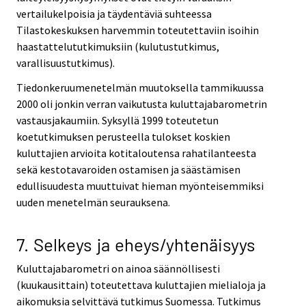
vertailukelpoisia ja täydentäviä suhteessa
Tilastokeskuksen harvemmin toteutettaviin isoihin
haastattelututkimuksiin (kulutustutkimus,
varallisuustutkimus).
Tiedonkeruumenetelmän muutoksella tammikuussa
2000 oli jonkin verran vaikutusta kuluttajabarometrin
vastausjakaumiin. Syksyllä 1999 toteutetun
koetutkimuksen perusteella tulokset koskien
kuluttajien arvioita kotitaloutensa rahatilanteesta
sekä kestotavaroiden ostamisen ja säästämisen
edullisuudesta muuttuivat hieman myönteisemmiksi
uuden menetelmän seurauksena.
7. Selkeys ja eheys/yhtenäisyys
Kuluttajabarometri on ainoa säännöllisesti
(kuukausittain) toteutettava kuluttajien mielialoja ja
aikomuksia selvittävä tutkimus Suomessa. Tutkimus