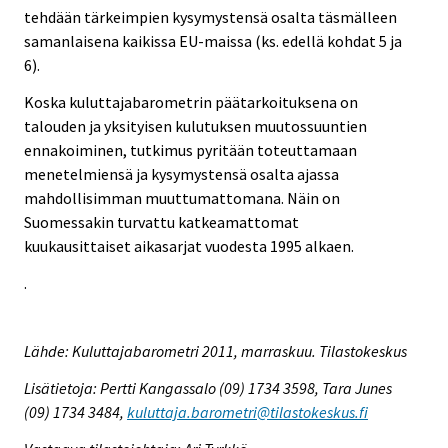
tehdään tärkeimpien kysymystensä osalta täsmälleen
samanlaisena kaikissa EU-maissa (ks. edellä kohdat 5 ja
6).
Koska kuluttajabarometrin päätarkoituksena on
talouden ja yksityisen kulutuksen muutossuuntien
ennakoiminen, tutkimus pyritään toteuttamaan
menetelmiensä ja kysymystensä osalta ajassa
mahdollisimman muuttumattomana. Näin on
Suomessakin turvattu katkeamattomat
kuukausittaiset aikasarjat vuodesta 1995 alkaen.
.
Lähde: Kuluttajabarometri 2011, marraskuu. Tilastokeskus
Lisätietoja: Pertti Kangassalo (09) 1734 3598, Tara Junes
(09) 1734 3484,
kuluttaja.barometri@tilastokeskus.fi