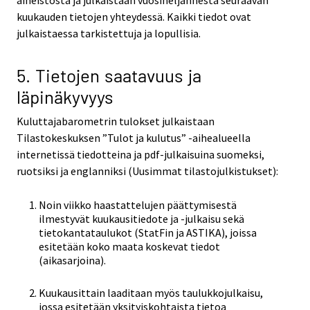
kuukauden tietojen yhteydessä. Kaikki tiedot ovat
julkaistaessa tarkistettuja ja lopullisia.
5. Tietojen saatavuus ja
läpinäkyvyys
Kuluttajabarometrin tulokset julkaistaan
Tilastokeskuksen ”Tulot ja kulutus” -aihealueella
internetissä tiedotteina ja pdf-julkaisuina suomeksi,
ruotsiksi ja englanniksi (Uusimmat tilastojulkistukset):
Noin viikko haastattelujen päättymisestä
ilmestyvät kuukausitiedote ja -julkaisu sekä
tietokantataulukot (StatFin ja ASTIKA), joissa
esitetään koko maata koskevat tiedot
(aikasarjoina).
Kuukausittain laaditaan myös taulukkojulkaisu,
jossa esitetään yksityiskohtaista tietoa