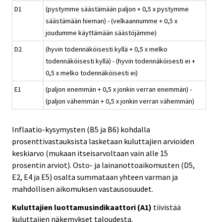
D1
(pystymme säästämään paljon + 0,5 x pystymme
säästämään hieman) - (velkaannumme + 0,5 x
joudumme käyttämään säästöjämme)
D2
(hyvin todennäköisesti kyllä + 0,5 x melko
todennäköisesti kyllä) - (hyvin todennäköisesti ei +
0,5 x melko todennäköisesti ei)
E1
(paljon enemmän + 0,5 x jonkin verran enemmän) -
(paljon vähemmän + 0,5 x jonkin verran vähemmän)
Inflaatio-kysymysten (B5 ja B6) kohdalla
prosenttivastauksista lasketaan kuluttajien arvioiden
keskiarvo (mukaan itseisarvoltaan vain alle 15
prosentin arviot). Osto- ja lainanottoaikomusten (D5,
E2, E4 ja E5) osalta summataan yhteen varman ja
mahdollisen aikomuksen vastausosuudet.
Kuluttajien luottamusindikaattori (A1)
tiivistää
kuluttajien näkemykset taloudesta.