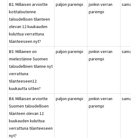
B2. Millaisen arvioitte
paljon parempi
jonkin verran
samanla
kotitaloutenne
parempi
taloudellisen tilanteen
olevan 12 kuukauden
kuluttua verrattuna
tilanteeseen nyt?
B3. Millainen on
paljon parempi
jonkin verran
samanla
mielestänne Suomen
parempi
taloudellinen tilanne nyt
verrattuna
tilanteeseen12
kuukautta sitten?
B4. Millaisen arvioitte
paljon parempi
jonkin verran
samanla
Suomen taloudellisen
parempi
tilanteen olevan 12
kuukauden kuluttua
verrattuna tilanteeseen
nyt?