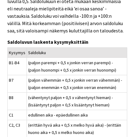
luvulla 0,5. Saldolukuun ei oteta mukaan keskimmäisiä
eli neutraaleja mielipiteitä eikä ’ei osaa sanoa’ -
vastauksia. Saldoluku voi vaihdella -100:n ja +100:n
välillä. Mitä korkeamman (positiivisen) arvon saldoluku
saa, sitä valoisampi näkemys kuluttajilla on taloudesta.
Saldoluvun laskenta kysymyksittäin
Kysymys
Saldoluku
B1-B4
(paljon parempi + 0,5 x jonkin verran parempi) -
(paljon huonompi + 0,5 x jonkin verran huonompi)
B7
(paljon vähemmän + 0,5 x jonkin verran vähemmän) -
(paljon enemmän + 0,5 x jonkin verran enemmän)
B8
(vähentynyt paljon + 0,5 x vähentynyt hieman) -
(lisääntynyt paljon + 0,5 x lisääntynyt hieman)
C1
edullinen aika - epäedullinen aika
C2, C3
(erittäin hyvä aika + 0,5 x melko hyvä aika) - (erittäin
huono aika + 0,5 x melko huono aika)