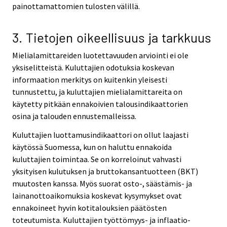
painottamattomien tulosten välillä.
3. Tietojen oikeellisuus ja tarkkuus
Mielialamittareiden luotettavuuden arviointi ei ole
yksiselitteistä. Kuluttajien odotuksia koskevan
informaation merkitys on kuitenkin yleisesti
tunnustettu, ja kuluttajien mielialamittareita on
käytetty pitkään ennakoivien talousindikaattorien
osina ja talouden ennustemalleissa.
Kuluttajien luottamusindikaattori on ollut laajasti
käytössä Suomessa, kun on haluttu ennakoida
kuluttajien toimintaa. Se on korreloinut vahvasti
yksityisen kulutuksen ja bruttokansantuotteen (BKT)
muutosten kanssa. Myös suorat osto-, säästämis- ja
lainanottoaikomuksia koskevat kysymykset ovat
ennakoineet hyvin kotitalouksien päätösten
toteutumista. Kuluttajien työttömyys- ja inflaatio-