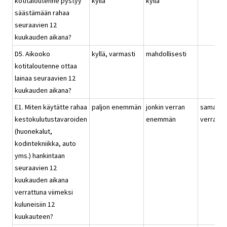
kotitaloutenne pystyy
kyllä
kyllä
säästämään rahaa
seuraavien 12
kuukauden aikana?
D5. Aikooko
kyllä, varmasti
mahdollisesti
kotitaloutenne ottaa
lainaa seuraavien 12
kuukauden aikana?
E1. Miten käytätte rahaa
paljon enemmän
jonkin verran
saman
kestokulutustavaroiden
enemmän
verran
(huonekalut,
kodintekniikka, auto
yms.) hankintaan
seuraavien 12
kuukauden aikana
verrattuna viimeksi
kuluneisiin 12
kuukauteen?