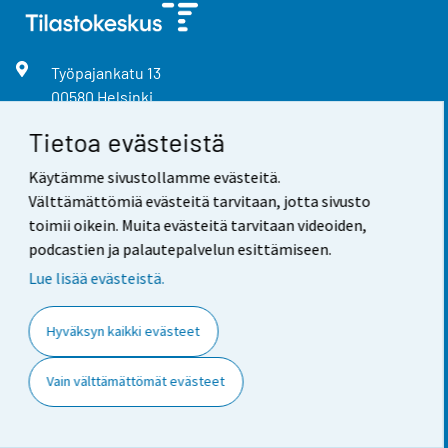
Työpajankatu
13
00580
Helsinki
Vaihde
029 551 1000
Tietoa evästeistä
Tietopalvelu
029 551 2220
Käytämme sivustollamme evästeitä.
Välttämättömiä evästeitä tarvitaan, jotta sivusto
info@stat.fi
toimii oikein. Muita evästeitä tarvitaan videoiden,
podcastien ja palautepalvelun esittämiseen.
Lue lisää evästeistä.
Kysy meiltä
Hyväksyn kaikki evästeet
Neuvonta ja tietopalvelu
Kysy tilastoista
Vain välttämättömät evästeet
Usein kysytyt kysymykset
Medialle