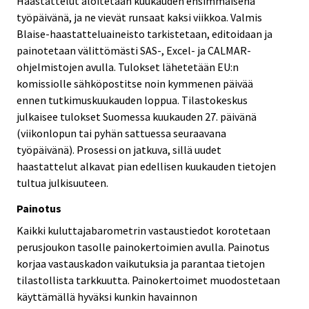
Haastattelut aloitetaan kuukauden ensimmäisenä
työpäivänä, ja ne vievät runsaat kaksi viikkoa. Valmis
Blaise-haastatteluaineisto tarkistetaan, editoidaan ja
painotetaan välittömästi SAS-, Excel- ja CALMAR-
ohjelmistojen avulla. Tulokset lähetetään EU:n
komissiolle sähköpostitse noin kymmenen päivää
ennen tutkimuskuukauden loppua. Tilastokeskus
julkaisee tulokset Suomessa kuukauden 27. päivänä
(viikonlopun tai pyhän sattuessa seuraavana
työpäivänä). Prosessi on jatkuva, sillä uudet
haastattelut alkavat pian edellisen kuukauden tietojen
tultua julkisuuteen.
Painotus
Kaikki kuluttajabarometrin vastaustiedot korotetaan
perusjoukon tasolle painokertoimien avulla. Painotus
korjaa vastauskadon vaikutuksia ja parantaa tietojen
tilastollista tarkkuutta. Painokertoimet muodostetaan
käyttämällä hyväksi kunkin havainnon