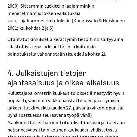
2000). Sittemmin tutkittiin laajemminkin
menetelmämuutoksen vaikutuksia
kuluttajabarometrin tuloksiin (Kangassalo & Heiskanen
2001; ks. kohdat 2 ja 6).
Otantatutkimuksella kerättyihin tietoihin sisältyy aina
tilastollista epätarkkuutta, jota kuitenkin
painotuksella vähennetään (ks. edellä kohta 2).
4. Julkaistujen tietojen
ajantasaisuus ja oikea-aikaisuus
Kuluttajabarometrin kuukausitulokset ilmestyvät hyvin
nopeasti, vain noin viikko haastattelujen päättymisen
jälkeen tutkimuskuukauden 27. päivänä (viikonlopun tai
pyhän sattuessa seuraavana työpäivänä).
Maakunnittaiset barometritulokset (aikasarjat) ajetaan
neljännesvuosittain kolmen kuukauden yhdistetystä
aineistosta ja julkaistaan vuosineljännestä seuraavan