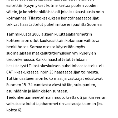
esitettiin kysymykset kolme kertaa puolen vuoden
välein, ja kohdehenkilöistä oli joka kuukausi uusia noin
kolmannes. Tilastokeskuksen kenttähaastattelijat
tekivät haastattelut puhelimitse eri puolilla Suomea.
Tammikuusta 2000 alkaen kuluttajabarometrin
kohteena on ollut kuukausittain kokonaan vaihtuva
henkilöotos. Samaa otosta käytetään myös
suomalaisten matkailututkimuksen ym. kyselyjen
tiedonkeruussa. Kaikki haastattelut tehdään
keskitetysti Tilastokeskuksen puhelinhaastattelu- eli
CATI-keskuksesta, noin 35 haastattelijan toimesta.
Tutkimusalueena on koko maa, ja vastaajat edustavat
Suomen 15–74-vuotiasta väestöä iän, sukupuolen,
asuinläänin ja äidinkielen suhteen.
Tiedonkeruumenetelmän muutoksella oli jonkin verran
vaikutusta kuluttajabarometrin vastausjakaumiin (ks.
kohta 6).