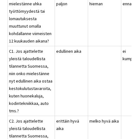
mielestänne uhka
paljon
hieman
ennallaa
työttömyydestä tai
lomautuksesta
muuttunut omalla
kohdallanne viimeisten
12 kuukauden aikana?
C1. Jos ajattelette
edullinen aika
ei
yleistä taloudellista
kumpika
tilannetta Suomessa,
niin onko mielestänne
nyt edullinen aika ostaa
kestokulutustavaroita,
kuten huonekaluja,
kodintekniikkaa, auto
tms.?
C2. Jos ajattelette
erittäin hyvä
melko hyvä aika
yleistä taloudellista
aika
tilannetta Suomessa,