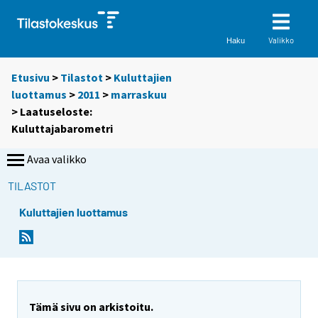
Valikko
Haku
Etusivu
>
Tilastot
>
Kuluttajien
luottamus
>
2011
>
marraskuu
> Laatuseloste:
Kuluttajabarometri
Avaa valikko
TILASTOT
Kuluttajien luottamus
Y
o
u
a
r
Tämä sivu on arkistoitu.