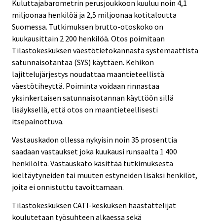
Kuluttajabarometrin perusjoukkoon kuuluu noin 4,1
miljoonaa henkilöä ja 2,5 miljoonaa kotitaloutta
Suomessa. Tutkimuksen brutto-otoskoko on
kuukausittain 2 200 henkilöä. Otos poimitaan
Tilastokeskuksen väestötietokannasta systemaattista
satunnaisotantaa (SYS) käyttäen. Kehikon
lajittelujärjestys noudattaa maantieteellistä
väestötiheyttä. Poiminta voidaan rinnastaa
yksinkertaisen satunnaisotannan käyttöön sillä
lisäyksellä, että otos on maantieteellisesti
itsepainottuva.
Vastauskadon ollessa nykyisin noin 35 prosenttia
saadaan vastaukset joka kuukausi runsaalta 1 400
henkilöltä. Vastauskato käsittää tutkimuksesta
kieltäytyneiden tai muuten estyneiden lisäksi henkilöt,
joita ei onnistuttu tavoittamaan.
Tilastokeskuksen CATI-keskuksen haastattelijat
koulutetaan työsuhteen alkaessa sekä