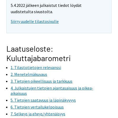
e
5.4.2022 jälkeen julkaistut tiedot löydät
m
uudistetulta sivustolta.
o
v
Siirry uudelle tilastosivulle
i
n
g
t
Laatuseloste:
o
Kuluttajabarometri
a
n
1. Tilastotietojen relevanssi
o
2. Menetelmäkuvaus
t
3. Tietojen oikeellisuus ja tarkkuus
h
4. Julkaistujen tietojen ajantasaisuus ja oikea-
e
aikaisuus
r
5. Tietojen saatavuus ja läpinäkyvyys
s
6. Tietojen vertailukelpoisuus
e
7. Selkeys ja eheys/yhtenäisyys
r