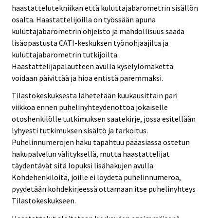
haastattelutekniikan että kuluttajabarometrin sisällön
osalta. Haastattelijoilla on työssään apuna
kuluttajabarometrin ohjeisto ja mahdollisuus saada
lisäopastusta CATI-keskuksen työnohjaajilta ja
kuluttajabarometrin tutkijoilta.
Haastattelijapalautteen avulla kyselylomaketta
voidaan päivittää ja hioa entistä paremmaksi.
Tilastokeskuksesta lähetetään kuukausittain pari
viikkoa ennen puhelinyhteydenottoa jokaiselle
otoshenkilölle tutkimuksen saatekirje, jossa esitellään
lyhyesti tutkimuksen sisältö ja tarkoitus.
Puhelinnumerojen haku tapahtuu pääasiassa ostetun
hakupalvelun välityksellä, mutta haastattelijat
täydentävät sitä lopuksi lisähakujen avulla.
Kohdehenkilöitä, joille ei löydetä puhelinnumeroa,
pyydetään kohdekirjeessä ottamaan itse puhelinyhteys
Tilastokeskukseen.