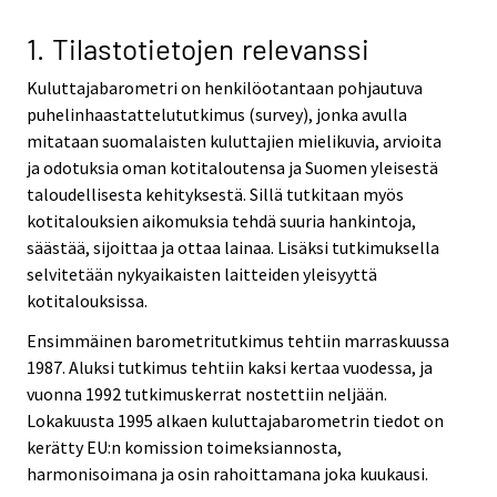
v
i
1. Tilastotietojen relevanssi
c
Kuluttajabarometri on henkilöotantaan pohjautuva
e
puhelinhaastattelututkimus (survey), jonka avulla
.
mitataan suomalaisten kuluttajien mielikuvia, arvioita
ja odotuksia oman kotitaloutensa ja Suomen yleisestä
taloudellisesta kehityksestä. Sillä tutkitaan myös
kotitalouksien aikomuksia tehdä suuria hankintoja,
säästää, sijoittaa ja ottaa lainaa. Lisäksi tutkimuksella
selvitetään nykyaikaisten laitteiden yleisyyttä
kotitalouksissa.
Ensimmäinen barometritutkimus tehtiin marraskuussa
1987. Aluksi tutkimus tehtiin kaksi kertaa vuodessa, ja
vuonna 1992 tutkimuskerrat nostettiin neljään.
Lokakuusta 1995 alkaen kuluttajabarometrin tiedot on
kerätty EU:n komission toimeksiannosta,
harmonisoimana ja osin rahoittamana joka kuukausi.