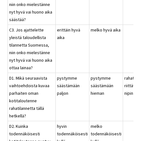
niin onko mielestänne
nyt hyvä vai huono aika
säästää?
C3. Jos ajattelette
erittäin hyvä
melko hyvä aika
yleistä taloudellista
aika
tilannetta Suomessa,
niin onko mielestänne
nyt hyvä vai huono aika
ottaa lainaa?
D1. Mikä seuraavista
pystymme
pystymme
rahat
vaihtoehdoista kuvaa
säästämään
säästämään
riittävät
parhaiten oman
paljon
hieman
nipin nap
kotitaloutenne
rahatilannetta tällä
hetkellä?
D2. Kuinka
hyvin
melko
todennäköisesti
todennäköisesti
todennäköisesti