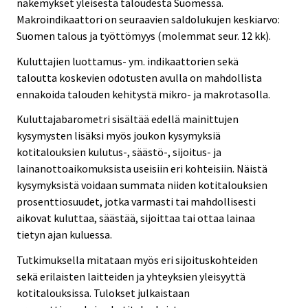
näkemykset yleisestä taloudesta Suomessa.
Makroindikaattori on seuraavien saldolukujen keskiarvo:
Suomen talous ja työttömyys (molemmat seur. 12 kk).
Kuluttajien luottamus- ym. indikaattorien sekä
taloutta koskevien odotusten avulla on mahdollista
ennakoida talouden kehitystä mikro- ja makrotasolla.
Kuluttajabarometri sisältää edellä mainittujen
kysymysten lisäksi myös joukon kysymyksiä
kotitalouksien kulutus-, säästö-, sijoitus- ja
lainanottoaikomuksista useisiin eri kohteisiin. Näistä
kysymyksistä voidaan summata niiden kotitalouksien
prosenttiosuudet, jotka varmasti tai mahdollisesti
aikovat kuluttaa, säästää, sijoittaa tai ottaa lainaa
tietyn ajan kuluessa.
Tutkimuksella mitataan myös eri sijoituskohteiden
sekä erilaisten laitteiden ja yhteyksien yleisyyttä
kotitalouksissa. Tulokset julkaistaan