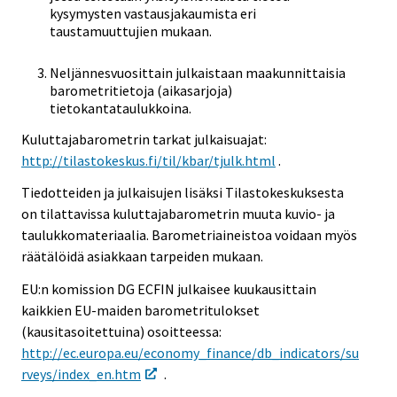
kysymysten vastausjakaumista eri
taustamuuttujien mukaan.
Neljännesvuosittain julkaistaan maakunnittaisia
barometritietoja (aikasarjoja)
tietokantataulukkoina.
Kuluttajabarometrin tarkat julkaisuajat:
http://tilastokeskus.fi/til/kbar/tjulk.html
.
Tiedotteiden ja julkaisujen lisäksi Tilastokeskuksesta
on tilattavissa kuluttajabarometrin muuta kuvio- ja
taulukkomateriaalia. Barometriaineistoa voidaan myös
räätälöidä asiakkaan tarpeiden mukaan.
EU:n komission DG ECFIN julkaisee kuukausittain
kaikkien EU-maiden barometritulokset
(kausitasoitettuina) osoitteessa:
http://ec.europa.eu/economy_finance/db_indicators/su
rveys/index_en.htm
.