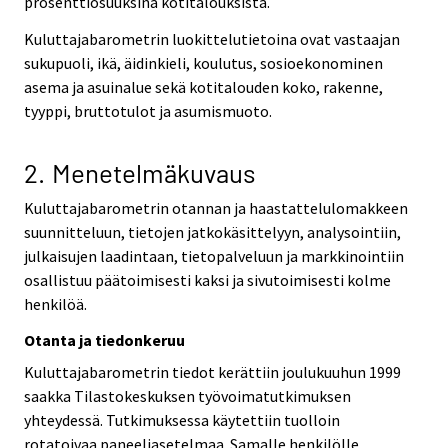
prosenttiosuuksina kotitalouksista.
Kuluttajabarometrin luokittelutietoina ovat vastaajan
sukupuoli, ikä, äidinkieli, koulutus, sosioekonominen
asema ja asuinalue sekä kotitalouden koko, rakenne,
tyyppi, bruttotulot ja asumismuoto.
2. Menetelmäkuvaus
Kuluttajabarometrin otannan ja haastattelulomakkeen
suunnitteluun, tietojen jatkokäsittelyyn, analysointiin,
julkaisujen laadintaan, tietopalveluun ja markkinointiin
osallistuu päätoimisesti kaksi ja sivutoimisesti kolme
henkilöä.
Otanta ja tiedonkeruu
Kuluttajabarometrin tiedot kerättiin joulukuuhun 1999
saakka Tilastokeskuksen työvoimatutkimuksen
yhteydessä. Tutkimuksessa käytettiin tuolloin
rotatoivaa paneeliasetelmaa. Samalle henkilölle