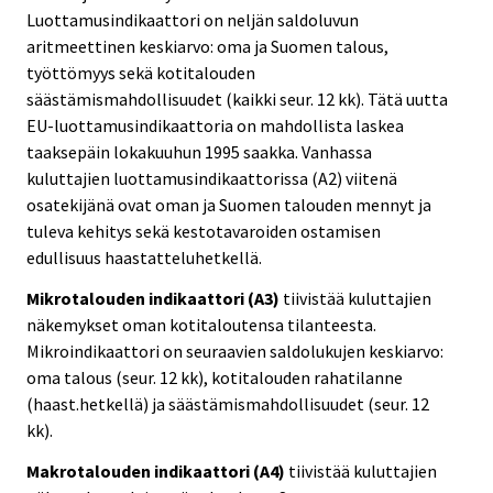
Luottamusindikaattori on neljän saldoluvun
aritmeettinen keskiarvo: oma ja Suomen talous,
työttömyys sekä kotitalouden
säästämismahdollisuudet (kaikki seur. 12 kk). Tätä uutta
EU-luottamusindikaattoria on mahdollista laskea
taaksepäin lokakuuhun 1995 saakka. Vanhassa
kuluttajien luottamusindikaattorissa (A2) viitenä
osatekijänä ovat oman ja Suomen talouden mennyt ja
tuleva kehitys sekä kestotavaroiden ostamisen
edullisuus haastatteluhetkellä.
Mikrotalouden indikaattori (A3)
tiivistää kuluttajien
näkemykset oman kotitaloutensa tilanteesta.
Mikroindikaattori on seuraavien saldolukujen keskiarvo:
oma talous (seur. 12 kk), kotitalouden rahatilanne
(haast.hetkellä) ja säästämismahdollisuudet (seur. 12
kk).
Makrotalouden indikaattori (A4)
tiivistää kuluttajien