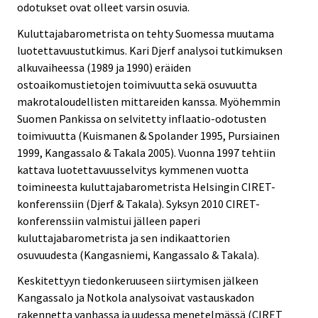
odotukset ovat olleet varsin osuvia.
Kuluttajabarometrista on tehty Suomessa muutama
luotettavuustutkimus. Kari Djerf analysoi tutkimuksen
alkuvaiheessa (1989 ja 1990) eräiden
ostoaikomustietojen toimivuutta sekä osuvuutta
makrotaloudellisten mittareiden kanssa. Myöhemmin
Suomen Pankissa on selvitetty inflaatio-odotusten
toimivuutta (Kuismanen & Spolander 1995, Pursiainen
1999, Kangassalo & Takala 2005). Vuonna 1997 tehtiin
kattava luotettavuusselvitys kymmenen vuotta
toimineesta kuluttajabarometrista Helsingin CIRET-
konferenssiin (Djerf & Takala). Syksyn 2010 CIRET-
konferenssiin valmistui jälleen paperi
kuluttajabarometrista ja sen indikaattorien
osuvuudesta (Kangasniemi, Kangassalo & Takala).
Keskitettyyn tiedonkeruuseen siirtymisen jälkeen
Kangassalo ja Notkola analysoivat vastauskadon
rakennetta vanhassa ja uudessa menetelmässä (CIRET