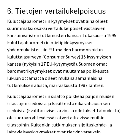
6. Tietojen vertailukelpoisuus
Kuluttajabarometrin kysymykset ovat aina olleet
suurimmaksi osaksi vertailukelpoiset vastaavien
kansainvälisten tutkimusten kanssa. Lokakuussa 1995
kuluttajabarometrin mielipidekysymykset
yhdenmukaistettiin EU-maiden harmonisoidun
kuluttajasurveyn (Consumer Survey) 15 kysymyksen
kanssa (nykyisin 17 EU-kysymystä). Suomen omat
barometrikysymykset ovat muutamaa poikkeusta
lukuun ottamatta olleet mukana samanlaisina
tutkimuksen alusta, marraskuusta 1987 lähtien.
Kuluttajabarometrin sisältö poikkeaa paljon muiden
tilastojen tiedoista ja käsitteistä eikä valtaosa sen
tiedoista (kvalitatiiviset arviot ja odotukset taloudesta)
ole suoraan yhteydessä tai vertailtavissa muihin
tilastoihin. Kuitenkin tutkimuksen sijoituskohde- ja
laiteyleisyyskysymykset ovat tietyin varauksin