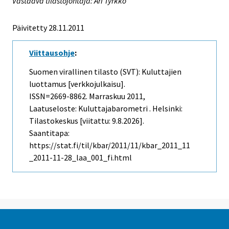
Vastaava tilastojohtaja: Ari Tyrkkö
Päivitetty 28.11.2011
Viittausohje
:
Suomen virallinen tilasto (SVT): Kuluttajien
luottamus [verkkojulkaisu].
ISSN=2669-8862.
Marraskuu
2011,
Laatuseloste: Kuluttajabarometri . Helsinki:
Tilastokeskus [viitattu: 9.8.2026].
Saantitapa:
https://stat.fi/til/kbar/2011/11/kbar_2011_11
_2011-11-28_laa_001_fi.html