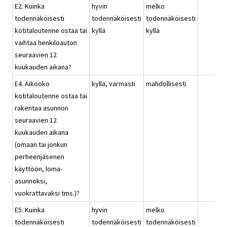
E2. Kuinka
hyvin
melko
todennäköisesti
todennäköisesti
todennäköisesti
kotitaloutenne ostaa tai
kyllä
kyllä
vaihtaa henkilöauton
seuraavien 12
kuukauden aikana?
E4. Aikooko
kyllä, varmasti
mahdollisesti
kotitaloutenne ostaa tai
rakentaa asunnon
seuraavien 12
kuukauden aikana
(omaan tai jonkun
perheenjäsenen
käyttöön, loma-
asunnoksi,
vuokrattavaksi tms.)?
E5. Kuinka
hyvin
melko
todennäköisesti
todennäköisesti
todennäköisesti