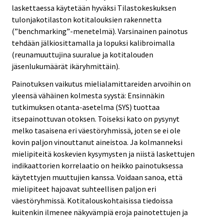
laskettaessa käytetään hyväksi Tilastokeskuksen
tulonjakotilaston kotitalouksien rakennetta
(”benchmarking”-menetelmä). Varsinainen painotus
tehdään jälkiosittamalla ja lopuksi kalibroimalla
(reunamuuttujina suuralue ja kotitalouden
jäsenlukumäärät ikäryhmittäin).
Painotuksen vaikutus mielialamittareiden arvoihin on
yleensä vähäinen kolmesta syystä: Ensinnäkin
tutkimuksen otanta-asetelma (SYS) tuottaa
itsepainottuvan otoksen. Toiseksi kato on pysynyt
melko tasaisena eri väestöryhmissä, joten se ei ole
kovin paljon vinouttanut aineistoa. Ja kolmanneksi
mielipiteitä koskevien kysymysten ja niistä laskettujen
indikaattorien korrelaatio on heikko painotuksessa
käytettyjen muuttujien kanssa. Voidaan sanoa, että
mielipiteet hajoavat suhteellisen paljon eri
väestöryhmissä. Kotitalouskohtaisissa tiedoissa
kuitenkin ilmenee näkyvämpiä eroja painotettujen ja