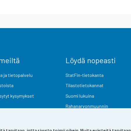
meiltä
Löydä nopeasti
 ja tietopalvelu
StatFin-tietokanta
stoista
Tilastotietokannat
sytyt kysymykset
Suomi lukuina
Rahanarvonmuunnin
Tulevat julkaisut
Tutkimusaineistot
arvitaan, jotta sivusto toimii oikein. Muita evästeitä tarvitaan