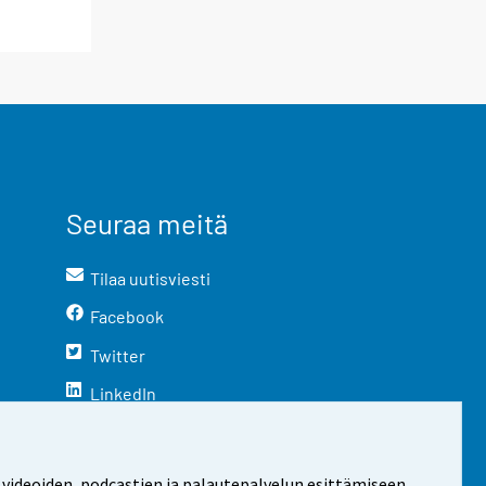
Seuraa meitä
Tilaa uutisviesti
Facebook
Twitter
LinkedIn
YouTube
Instagram
 videoiden, podcastien ja palautepalvelun esittämiseen.