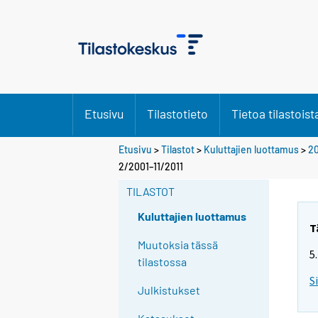
Etusivu
Tilastotieto
Tietoa tilastoist
Etusivu
>
Tilastot
>
Kuluttajien luottamus
>
20
2/2001–11/2011
TILASTOT
Kuluttajien luottamus
T
Muutoksia tässä
5
tilastossa
S
Julkistukset