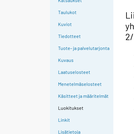
Katsaukset
Taulukot
Li
yh
Kuviot
2/
Tiedotteet
Tuote- ja palvelutarjonta
Kuvaus
Laatuselosteet
Menetelmäselosteet
Käsitteet ja määritelmät
Luokitukset
Linkit
Lisätietoja