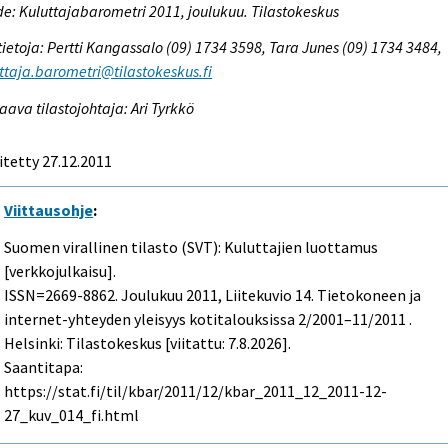
e: Kuluttajabarometri 2011, joulukuu. Tilastokeskus
tietoja: Pertti Kangassalo (09) 1734 3598, Tara Junes (09) 1734 3484,
ttaja.barometri@tilastokeskus.fi
aava tilastojohtaja: Ari Tyrkkö
itetty 27.12.2011
Viittausohje
:
Suomen virallinen tilasto (SVT): Kuluttajien luottamus
[verkkojulkaisu].
ISSN=2669-8862.
Joulukuu
2011, Liitekuvio 14. Tietokoneen ja
internet-yhteyden yleisyys kotitalouksissa 2/2001–11/2011 .
Helsinki: Tilastokeskus [viitattu: 7.8.2026].
Saantitapa:
https://stat.fi/til/kbar/2011/12/kbar_2011_12_2011-12-
27_kuv_014_fi.html