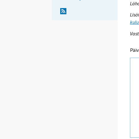
Lähd
Lisä
kulu
Vast
Päiv