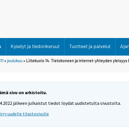
a
Kyselyt ja tiedonkeruut
Tuotteet ja palvelut
Aja
11
>
joulukuu
> Liitekuvio 14. Tietokoneen ja internet-yhteyden yleisyys 
ämä sivu on arkistoitu.
.4.2022 jälkeen julkaistut tiedot löydät uudistetulta sivustolta.
iirry uudelle tilastosivulle