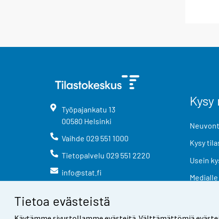
Kysy 
Työpajankatu
13
00580
Helsinki
Neuvonta
Vaihde
029 551 1000
Kysy tila
Tietopalvelu
029 551 2220
Usein ky
info@stat.fi
Medialle
Tietoa evästeistä
Käytämme sivustollamme evästeitä. Välttämättömiä evästeitä t