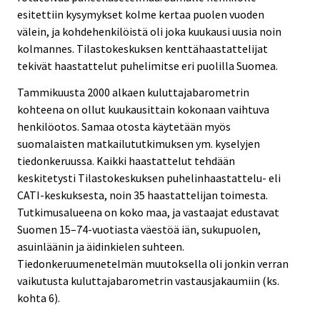
esitettiin kysymykset kolme kertaa puolen vuoden
välein, ja kohdehenkilöistä oli joka kuukausi uusia noin
kolmannes. Tilastokeskuksen kenttähaastattelijat
tekivät haastattelut puhelimitse eri puolilla Suomea.
Tammikuusta 2000 alkaen kuluttajabarometrin
kohteena on ollut kuukausittain kokonaan vaihtuva
henkilöotos. Samaa otosta käytetään myös
suomalaisten matkailututkimuksen ym. kyselyjen
tiedonkeruussa. Kaikki haastattelut tehdään
keskitetysti Tilastokeskuksen puhelinhaastattelu- eli
CATI-keskuksesta, noin 35 haastattelijan toimesta.
Tutkimusalueena on koko maa, ja vastaajat edustavat
Suomen 15–74-vuotiasta väestöä iän, sukupuolen,
asuinläänin ja äidinkielen suhteen.
Tiedonkeruumenetelmän muutoksella oli jonkin verran
vaikutusta kuluttajabarometrin vastausjakaumiin (ks.
kohta 6).