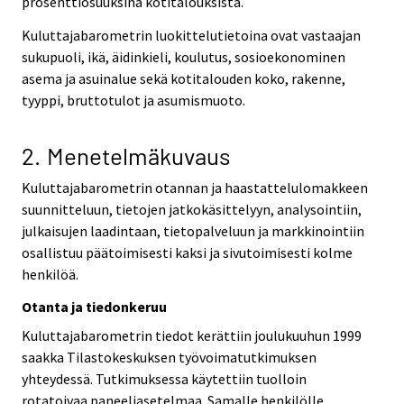
prosenttiosuuksina kotitalouksista.
Kuluttajabarometrin luokittelutietoina ovat vastaajan
sukupuoli, ikä, äidinkieli, koulutus, sosioekonominen
asema ja asuinalue sekä kotitalouden koko, rakenne,
tyyppi, bruttotulot ja asumismuoto.
2. Menetelmäkuvaus
Kuluttajabarometrin otannan ja haastattelulomakkeen
suunnitteluun, tietojen jatkokäsittelyyn, analysointiin,
julkaisujen laadintaan, tietopalveluun ja markkinointiin
osallistuu päätoimisesti kaksi ja sivutoimisesti kolme
henkilöä.
Otanta ja tiedonkeruu
Kuluttajabarometrin tiedot kerättiin joulukuuhun 1999
saakka Tilastokeskuksen työvoimatutkimuksen
yhteydessä. Tutkimuksessa käytettiin tuolloin
rotatoivaa paneeliasetelmaa. Samalle henkilölle