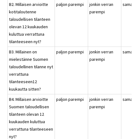
B2. Millaisen arvioitte
paljon parempi
jonkin verran
samanla
kotitaloutenne
parempi
taloudellisen tilanteen
olevan 12 kuukauden
kuluttua verrattuna
tilanteeseen nyt?
B3. Millainen on
paljon parempi
jonkin verran
samanla
mielestänne Suomen
parempi
taloudellinen tilanne nyt
verrattuna
tilanteeseen12
kuukautta sitten?
B4. Millaisen arvioitte
paljon parempi
jonkin verran
samanla
Suomen taloudellisen
parempi
tilanteen olevan 12
kuukauden kuluttua
verrattuna tilanteeseen
nyt?