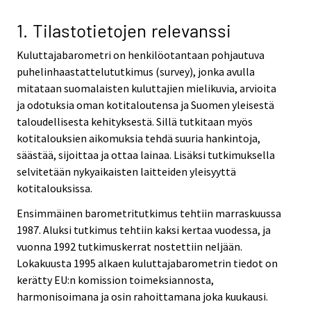
v
i
1. Tilastotietojen relevanssi
c
Kuluttajabarometri on henkilöotantaan pohjautuva
e
puhelinhaastattelututkimus (survey), jonka avulla
.
mitataan suomalaisten kuluttajien mielikuvia, arvioita
ja odotuksia oman kotitaloutensa ja Suomen yleisestä
taloudellisesta kehityksestä. Sillä tutkitaan myös
kotitalouksien aikomuksia tehdä suuria hankintoja,
säästää, sijoittaa ja ottaa lainaa. Lisäksi tutkimuksella
selvitetään nykyaikaisten laitteiden yleisyyttä
kotitalouksissa.
Ensimmäinen barometritutkimus tehtiin marraskuussa
1987. Aluksi tutkimus tehtiin kaksi kertaa vuodessa, ja
vuonna 1992 tutkimuskerrat nostettiin neljään.
Lokakuusta 1995 alkaen kuluttajabarometrin tiedot on
kerätty EU:n komission toimeksiannosta,
harmonisoimana ja osin rahoittamana joka kuukausi.