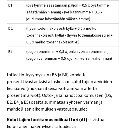
D1
(pystymme säästämään paljon + 0,5 x pystymme
säästämään hieman) - (velkaannumme + 0,5 x
joudumme käyttämään säästöjämme)
D2
(hyvin todennäköisesti kyllä + 0,5 x melko
todennäköisesti kyllä) - (hyvin todennäköisesti ei +
0,5 x melko todennäköisesti ei)
E1
(paljon enemmän + 0,5 x jonkin verran enemmän) -
(paljon vähemmän + 0,5 x jonkin verran vähemmän)
Inflaatio-kysymysten (B5 ja B6) kohdalla
prosenttivastauksista lasketaan kuluttajien arvioiden
keskiarvo (mukaan itseisarvoltaan vain alle 15
prosentin arviot). Osto- ja lainanottoaikomusten (D5,
E2, E4 ja E5) osalta summataan yhteen varman ja
mahdollisen aikomuksen vastausosuudet.
Kuluttajien luottamusindikaattori (A1)
tiivistää
kuluttajien näkemykset taloudesta.