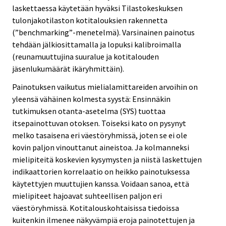
laskettaessa käytetään hyväksi Tilastokeskuksen
tulonjakotilaston kotitalouksien rakennetta
(”benchmarking”-menetelmä). Varsinainen painotus
tehdään jälkiosittamalla ja lopuksi kalibroimalla
(reunamuuttujina suuralue ja kotitalouden
jäsenlukumäärät ikäryhmittäin).
Painotuksen vaikutus mielialamittareiden arvoihin on
yleensä vähäinen kolmesta syystä: Ensinnäkin
tutkimuksen otanta-asetelma (SYS) tuottaa
itsepainottuvan otoksen. Toiseksi kato on pysynyt
melko tasaisena eri väestöryhmissä, joten se ei ole
kovin paljon vinouttanut aineistoa. Ja kolmanneksi
mielipiteitä koskevien kysymysten ja niistä laskettujen
indikaattorien korrelaatio on heikko painotuksessa
käytettyjen muuttujien kanssa. Voidaan sanoa, että
mielipiteet hajoavat suhteellisen paljon eri
väestöryhmissä. Kotitalouskohtaisissa tiedoissa
kuitenkin ilmenee näkyvämpiä eroja painotettujen ja