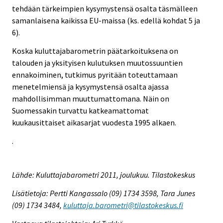
tehdään tärkeimpien kysymystensä osalta täsmälleen
samanlaisena kaikissa EU-maissa (ks. edellä kohdat 5 ja
6).
Koska kuluttajabarometrin päätarkoituksena on
talouden ja yksityisen kulutuksen muutossuuntien
ennakoiminen, tutkimus pyritään toteuttamaan
menetelmiensä ja kysymystensä osalta ajassa
mahdollisimman muuttumattomana. Näin on
Suomessakin turvattu katkeamattomat
kuukausittaiset aikasarjat vuodesta 1995 alkaen.
.
Lähde: Kuluttajabarometri 2011, joulukuu. Tilastokeskus
Lisätietoja: Pertti Kangassalo (09) 1734 3598, Tara Junes
(09) 1734 3484,
kuluttaja.barometri@tilastokeskus.fi