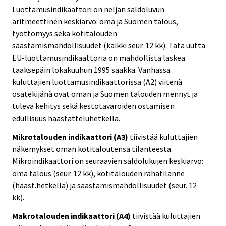
Luottamusindikaattori on neljän saldoluvun
aritmeettinen keskiarvo: oma ja Suomen talous,
työttömyys sekä kotitalouden
säästämismahdollisuudet (kaikki seur. 12 kk). Tätä uutta
EU-luottamusindikaattoria on mahdollista laskea
taaksepäin lokakuuhun 1995 saakka. Vanhassa
kuluttajien luottamusindikaattorissa (A2) viitenä
osatekijänä ovat oman ja Suomen talouden mennyt ja
tuleva kehitys sekä kestotavaroiden ostamisen
edullisuus haastatteluhetkellä.
Mikrotalouden indikaattori (A3)
tiivistää kuluttajien
näkemykset oman kotitaloutensa tilanteesta.
Mikroindikaattori on seuraavien saldolukujen keskiarvo:
oma talous (seur. 12 kk), kotitalouden rahatilanne
(haast.hetkellä) ja säästämismahdollisuudet (seur. 12
kk).
Makrotalouden indikaattori (A4)
tiivistää kuluttajien