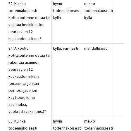
E2. Kuinka
hyvin
melko
todennäköisesti
todennäköisesti
todennäköisesti
kotitaloutenne ostaa tai
kyllä
kyllä
vaihtaa henkilöauton
seuraavien 12
kuukauden aikana?
E4. Aikooko
kyllä, varmasti
mahdollisesti
kotitaloutenne ostaa tai
rakentaa asunnon
seuraavien 12
kuukauden aikana
(omaan tai jonkun
perheenjäsenen
käyttöön, loma-
asunnoksi,
vuokrattavaksi tms.)?
E5. Kuinka
hyvin
melko
todennäköisesti
todennäköisesti
todennäköisesti