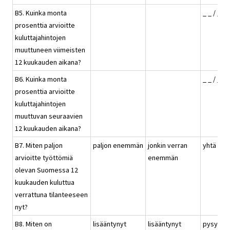
B5. Kuinka monta
_ _ / _ 
prosenttia arvioitte
kuluttajahintojen
muuttuneen viimeisten
12 kuukauden aikana?
B6. Kuinka monta
_ _ / _ 
prosenttia arvioitte
kuluttajahintojen
muuttuvan seuraavien
12 kuukauden aikana?
B7. Miten paljon
paljon enemmän
jonkin verran
yhtä pal
arvioitte työttömiä
enemmän
olevan Suomessa 12
kuukauden kuluttua
verrattuna tilanteeseen
nyt?
B8. Miten on
lisääntynyt
lisääntynyt
pysynyt