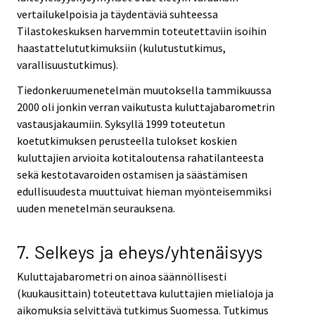
vertailukelpoisia ja täydentäviä suhteessa
Tilastokeskuksen harvemmin toteutettaviin isoihin
haastattelututkimuksiin (kulutustutkimus,
varallisuustutkimus).
Tiedonkeruumenetelmän muutoksella tammikuussa
2000 oli jonkin verran vaikutusta kuluttajabarometrin
vastausjakaumiin. Syksyllä 1999 toteutetun
koetutkimuksen perusteella tulokset koskien
kuluttajien arvioita kotitaloutensa rahatilanteesta
sekä kestotavaroiden ostamisen ja säästämisen
edullisuudesta muuttuivat hieman myönteisemmiksi
uuden menetelmän seurauksena.
7. Selkeys ja eheys/yhtenäisyys
Kuluttajabarometri on ainoa säännöllisesti
(kuukausittain) toteutettava kuluttajien mielialoja ja
aikomuksia selvittävä tutkimus Suomessa. Tutkimus