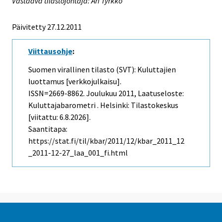
Vastaava tilastojohtaja: Ari Tyrkkö
Päivitetty 27.12.2011
Viittausohje
:
Suomen virallinen tilasto (SVT): Kuluttajien
luottamus [verkkojulkaisu].
ISSN=2669-8862.
Joulukuu
2011, Laatuseloste:
Kuluttajabarometri . Helsinki: Tilastokeskus
[viitattu: 6.8.2026].
Saantitapa:
https://stat.fi/til/kbar/2011/12/kbar_2011_12
_2011-12-27_laa_001_fi.html