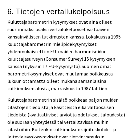
6. Tietojen vertailukelpoisuus
Kuluttajabarometrin kysymykset ovat aina olleet
suurimmaksi osaksi vertailukelpoiset vastaavien
kansainvälisten tutkimusten kanssa. Lokakuussa 1995
kuluttajabarometrin mielipidekysymykset
yhdenmukaistettiin EU-maiden harmonisoidun
kuluttajasurveyn (Consumer Survey) 15 kysymyksen
kanssa (nykyisin 17 EU-kysymystä). Suomen omat
barometrikysymykset ovat muutamaa poikkeusta
lukuun ottamatta olleet mukana samanlaisina
tutkimuksen alusta, marraskuusta 1987 lähtien.
Kuluttajabarometrin sisältö poikkeaa paljon muiden
tilastojen tiedoista ja käsitteistä eikä valtaosa sen
tiedoista (kvalitatiiviset arviot ja odotukset taloudesta)
ole suoraan yhteydessä tai vertailtavissa muihin
tilastoihin. Kuitenkin tutkimuksen sijoituskohde- ja
laiteyleisyyskysymykset ovat tietyin varauksin