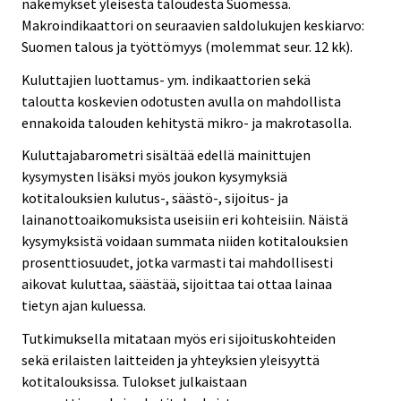
näkemykset yleisestä taloudesta Suomessa.
Makroindikaattori on seuraavien saldolukujen keskiarvo:
Suomen talous ja työttömyys (molemmat seur. 12 kk).
Kuluttajien luottamus- ym. indikaattorien sekä
taloutta koskevien odotusten avulla on mahdollista
ennakoida talouden kehitystä mikro- ja makrotasolla.
Kuluttajabarometri sisältää edellä mainittujen
kysymysten lisäksi myös joukon kysymyksiä
kotitalouksien kulutus-, säästö-, sijoitus- ja
lainanottoaikomuksista useisiin eri kohteisiin. Näistä
kysymyksistä voidaan summata niiden kotitalouksien
prosenttiosuudet, jotka varmasti tai mahdollisesti
aikovat kuluttaa, säästää, sijoittaa tai ottaa lainaa
tietyn ajan kuluessa.
Tutkimuksella mitataan myös eri sijoituskohteiden
sekä erilaisten laitteiden ja yhteyksien yleisyyttä
kotitalouksissa. Tulokset julkaistaan