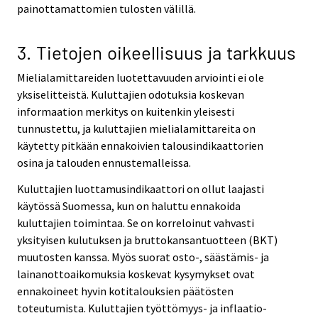
painottamattomien tulosten välillä.
3. Tietojen oikeellisuus ja tarkkuus
Mielialamittareiden luotettavuuden arviointi ei ole
yksiselitteistä. Kuluttajien odotuksia koskevan
informaation merkitys on kuitenkin yleisesti
tunnustettu, ja kuluttajien mielialamittareita on
käytetty pitkään ennakoivien talousindikaattorien
osina ja talouden ennustemalleissa.
Kuluttajien luottamusindikaattori on ollut laajasti
käytössä Suomessa, kun on haluttu ennakoida
kuluttajien toimintaa. Se on korreloinut vahvasti
yksityisen kulutuksen ja bruttokansantuotteen (BKT)
muutosten kanssa. Myös suorat osto-, säästämis- ja
lainanottoaikomuksia koskevat kysymykset ovat
ennakoineet hyvin kotitalouksien päätösten
toteutumista. Kuluttajien työttömyys- ja inflaatio-