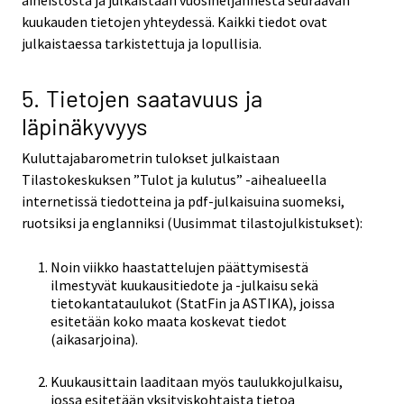
kuukauden tietojen yhteydessä. Kaikki tiedot ovat
julkaistaessa tarkistettuja ja lopullisia.
5. Tietojen saatavuus ja
läpinäkyvyys
Kuluttajabarometrin tulokset julkaistaan
Tilastokeskuksen ”Tulot ja kulutus” -aihealueella
internetissä tiedotteina ja pdf-julkaisuina suomeksi,
ruotsiksi ja englanniksi (Uusimmat tilastojulkistukset):
Noin viikko haastattelujen päättymisestä
ilmestyvät kuukausitiedote ja -julkaisu sekä
tietokantataulukot (StatFin ja ASTIKA), joissa
esitetään koko maata koskevat tiedot
(aikasarjoina).
Kuukausittain laaditaan myös taulukkojulkaisu,
jossa esitetään yksityiskohtaista tietoa