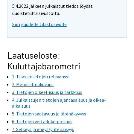
e
5.4.2022 jälkeen julkaistut tiedot löydät
m
uudistetulta sivustolta.
o
v
Siirry uudelle tilastosivulle
i
n
g
t
Laatuseloste:
o
Kuluttajabarometri
a
n
1. Tilastotietojen relevanssi
o
2. Menetelmäkuvaus
t
3. Tietojen oikeellisuus ja tarkkuus
h
4. Julkaistujen tietojen ajantasaisuus ja oikea-
e
aikaisuus
r
5. Tietojen saatavuus ja läpinäkyvyys
s
6. Tietojen vertailukelpoisuus
e
7. Selkeys ja eheys/yhtenäisyys
r