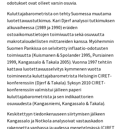
odotukset ovat olleet varsin osuvia.
Kuluttajabarometrista on tehty Suomessa muutama
luotettavuustutkimus. Kari Djerf analysoi tutkimuksen
alkuvaiheessa (1989 ja 1990) eräiden
ostoaikomustietojen toimivuutta sekä osuvuutta
makrotaloudellisten mittareiden kanssa. Myöhemmin
Suomen Pankissa on selvitetty inflaatio-odotusten
toimivuutta (Kuismanen & Spolander 1995, Pursiainen
1999, Kangassalo & Takala 2005). Vuonna 1997 tehtiin
kattava luotettavuusselvitys kymmenen vuotta
toimineesta kuluttajabarometrista Helsingin CIRET-
konferenssiin (Djerf & Takala). Syksyn 2010 CIRET-
konferenssiin valmistui jälleen paperi
kuluttajabarometrista ja sen indikaattorien
osuvuudesta (Kangasniemi, Kangassalo & Takala).
Keskitettyyn tiedonkeruuseen siirtymisen jälkeen
Kangassalo ja Notkola analysoivat vastauskadon
rakennetta vanhassa ja uudessa menetelmässä (CIRET