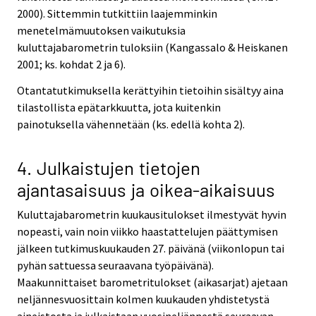
2000). Sittemmin tutkittiin laajemminkin
menetelmämuutoksen vaikutuksia
kuluttajabarometrin tuloksiin (Kangassalo & Heiskanen
2001; ks. kohdat 2 ja 6).
Otantatutkimuksella kerättyihin tietoihin sisältyy aina
tilastollista epätarkkuutta, jota kuitenkin
painotuksella vähennetään (ks. edellä kohta 2).
4. Julkaistujen tietojen
ajantasaisuus ja oikea-aikaisuus
Kuluttajabarometrin kuukausitulokset ilmestyvät hyvin
nopeasti, vain noin viikko haastattelujen päättymisen
jälkeen tutkimuskuukauden 27. päivänä (viikonlopun tai
pyhän sattuessa seuraavana työpäivänä).
Maakunnittaiset barometritulokset (aikasarjat) ajetaan
neljännesvuosittain kolmen kuukauden yhdistetystä
aineistosta ja julkaistaan vuosineljännestä seuraavan