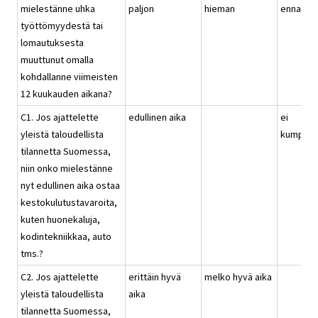
mielestänne uhka
paljon
hieman
ennallaa
työttömyydestä tai
lomautuksesta
muuttunut omalla
kohdallanne viimeisten
12 kuukauden aikana?
C1. Jos ajattelette
edullinen aika
ei
yleistä taloudellista
kumpika
tilannetta Suomessa,
niin onko mielestänne
nyt edullinen aika ostaa
kestokulutustavaroita,
kuten huonekaluja,
kodintekniikkaa, auto
tms.?
C2. Jos ajattelette
erittäin hyvä
melko hyvä aika
yleistä taloudellista
aika
tilannetta Suomessa,