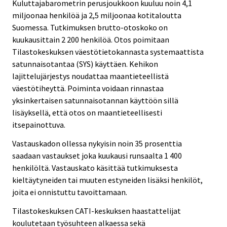
Kuluttajabarometrin perusjoukkoon kuuluu noin 4,1
miljoonaa henkilöä ja 2,5 miljoonaa kotitaloutta
Suomessa. Tutkimuksen brutto-otoskoko on
kuukausittain 2 200 henkilöä. Otos poimitaan
Tilastokeskuksen väestötietokannasta systemaattista
satunnaisotantaa (SYS) käyttäen. Kehikon
lajittelujärjestys noudattaa maantieteellistä
väestötiheyttä. Poiminta voidaan rinnastaa
yksinkertaisen satunnaisotannan käyttöön sillä
lisäyksellä, että otos on maantieteellisesti
itsepainottuva.
Vastauskadon ollessa nykyisin noin 35 prosenttia
saadaan vastaukset joka kuukausi runsaalta 1 400
henkilöltä. Vastauskato käsittää tutkimuksesta
kieltäytyneiden tai muuten estyneiden lisäksi henkilöt,
joita ei onnistuttu tavoittamaan.
Tilastokeskuksen CATI-keskuksen haastattelijat
koulutetaan työsuhteen alkaessa sekä