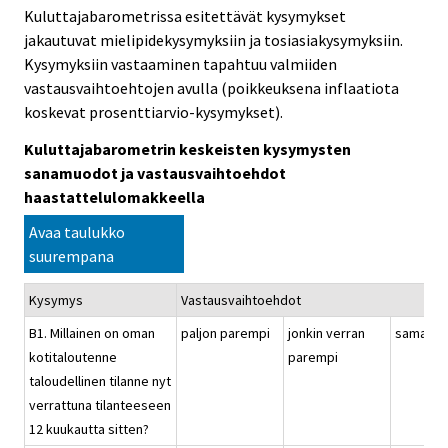
Kuluttajabarometrissa esitettävät kysymykset
jakautuvat mielipidekysymyksiin ja tosiasiakysymyksiin.
Kysymyksiin vastaaminen tapahtuu valmiiden
vastausvaihtoehtojen avulla (poikkeuksena inflaatiota
koskevat prosenttiarvio-kysymykset).
Kuluttajabarometrin keskeisten kysymysten
sanamuodot ja vastausvaihtoehdot
haastattelulomakkeella
Avaa taulukko
suurempana
Kysymys
Vastausvaihtoehdot
B1. Millainen on oman
paljon parempi
jonkin verran
samanla
kotitaloutenne
parempi
taloudellinen tilanne nyt
verrattuna tilanteeseen
12 kuukautta sitten?