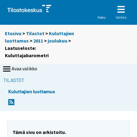
Valikko
Haku
Etusivu
>
Tilastot
>
Kuluttajien
luottamus
>
2011
>
joulukuu
>
Laatuseloste:
Kuluttajabarometri
Avaa valikko
TILASTOT
Kuluttajien luottamus
Y
o
u
a
r
Tämä sivu on arkistoitu.