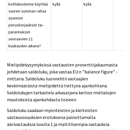
kotitaloutenne käyttää
kyllä
kyllä
suuren summan rahaa
asunnon
peruskorjauksiin tai -
parannuksiin
seuraavien 12
kuukauden aikana?
Mielipidekysymyksissä vastausten prosenttijakaumasta
johdetaan saldoluku, joka vastaa EU:n ”balance figure” -
mittaria. Saldoluku luonnehtii vastaajien
keskimääräistä mielipidettä tiettynä ajankohtana.
Saldolukujen tarkastelu aikasarjana kertoo mielialojen
muutoksista ajankohdasta toiseen.
Saldoluku saadaan myönteisten ja kielteisten
vastausosuuksien erotuksena painottamalla
äärivastauksia luvulla 1 ja maltillisempia vastauksia