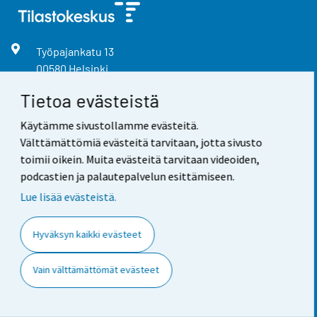
Työpajankatu
13
00580
Helsinki
Vaihde
029 551 1000
Tietoa evästeistä
Tietopalvelu
029 551 2220
Käytämme sivustollamme evästeitä.
Välttämättömiä evästeitä tarvitaan, jotta sivusto
info@stat.fi
toimii oikein. Muita evästeitä tarvitaan videoiden,
podcastien ja palautepalvelun esittämiseen.
Lue lisää evästeistä.
Kysy meiltä
Hyväksyn kaikki evästeet
Neuvonta ja tietopalvelu
Kysy tilastoista
Vain välttämättömät evästeet
Usein kysytyt kysymykset
Medialle