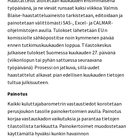
Haastattelut aloitetaan kuukauden ensimmäisenä
työpäivänä, ja ne vievät runsaat kaksi viikkoa. Valmis
Blaise-haastatteluaineisto tarkistetaan, editoidaan ja
painotetaan välittömästi SAS-, Excel- ja CALMAR-
ohjelmistojen avulla. Tulokset lähetetään EU:n
komissiolle sähköpostitse noin kymmenen päivää
ennen tutkimuskuukauden loppua. Tilastokeskus
julkaisee tulokset Suomessa kuukauden 27. päivänä
(viikonlopun tai pyhän sattuessa seuraavana
työpäivänä). Prosessi on jatkuva, sillä uudet
haastattelut alkavat pian edellisen kuukauden tietojen
tultua julkisuuteen.
Painotus
Kaikki kuluttajabarometrin vastaustiedot korotetaan
perusjoukon tasolle painokertoimien avulla. Painotus
korjaa vastauskadon vaikutuksia ja parantaa tietojen
tilastollista tarkkuutta. Painokertoimet muodostetaan
käyttämällä hyväksi kunkin havainnon