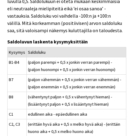
luvulla 0,5. Saldolukuun ei oteta mukaan keskimmäisiä
eli neutraaleja mielipiteitä eikä ’ei osaa sanoa’ -
vastauksia. Saldoluku voi vaihdella -100:n ja +100:n
välillä. Mitä korkeamman (positiivisen) arvon saldoluku
saa, sitä valoisampi näkemys kuluttajilla on taloudesta.
Saldoluvun laskenta kysymyksittäin
Kysymys
Saldoluku
B1-B4
(paljon parempi + 0,5 x jonkin verran parempi) -
(paljon huonompi + 0,5 x jonkin verran huonompi)
B7
(paljon vähemmän + 0,5 x jonkin verran vähemmän) -
(paljon enemmän + 0,5 x jonkin verran enemmän)
B8
(vähentynyt paljon + 0,5 x vähentynyt hieman) -
(lisääntynyt paljon + 0,5 x lisääntynyt hieman)
C1
edullinen aika - epäedullinen aika
C2, C3
(erittäin hyvä aika + 0,5 x melko hyvä aika) - (erittäin
huono aika + 0,5 x melko huono aika)