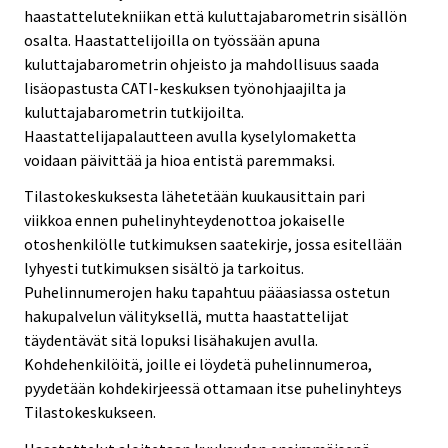
haastattelutekniikan että kuluttajabarometrin sisällön
osalta. Haastattelijoilla on työssään apuna
kuluttajabarometrin ohjeisto ja mahdollisuus saada
lisäopastusta CATI-keskuksen työnohjaajilta ja
kuluttajabarometrin tutkijoilta.
Haastattelijapalautteen avulla kyselylomaketta
voidaan päivittää ja hioa entistä paremmaksi.
Tilastokeskuksesta lähetetään kuukausittain pari
viikkoa ennen puhelinyhteydenottoa jokaiselle
otoshenkilölle tutkimuksen saatekirje, jossa esitellään
lyhyesti tutkimuksen sisältö ja tarkoitus.
Puhelinnumerojen haku tapahtuu pääasiassa ostetun
hakupalvelun välityksellä, mutta haastattelijat
täydentävät sitä lopuksi lisähakujen avulla.
Kohdehenkilöitä, joille ei löydetä puhelinnumeroa,
pyydetään kohdekirjeessä ottamaan itse puhelinyhteys
Tilastokeskukseen.