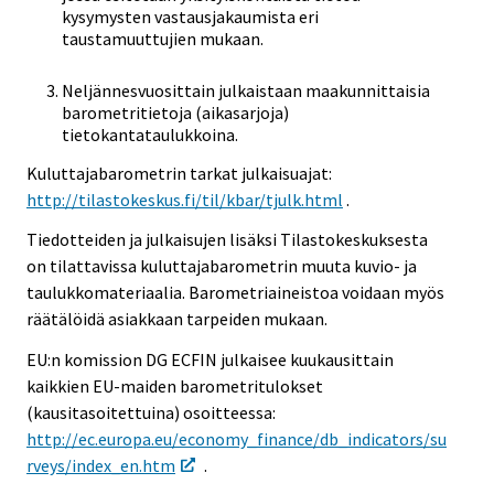
kysymysten vastausjakaumista eri
taustamuuttujien mukaan.
Neljännesvuosittain julkaistaan maakunnittaisia
barometritietoja (aikasarjoja)
tietokantataulukkoina.
Kuluttajabarometrin tarkat julkaisuajat:
http://tilastokeskus.fi/til/kbar/tjulk.html
.
Tiedotteiden ja julkaisujen lisäksi Tilastokeskuksesta
on tilattavissa kuluttajabarometrin muuta kuvio- ja
taulukkomateriaalia. Barometriaineistoa voidaan myös
räätälöidä asiakkaan tarpeiden mukaan.
EU:n komission DG ECFIN julkaisee kuukausittain
kaikkien EU-maiden barometritulokset
(kausitasoitettuina) osoitteessa:
http://ec.europa.eu/economy_finance/db_indicators/su
rveys/index_en.htm
.