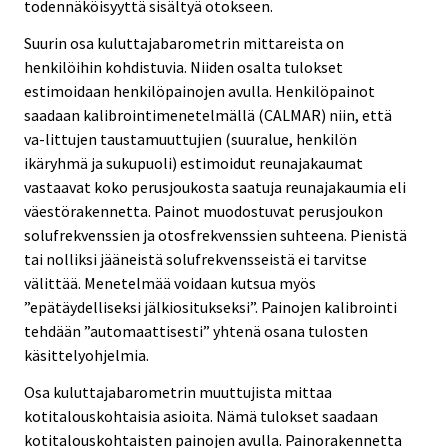
todennäköisyyttä sisältyä otokseen.
Suurin osa kuluttajabarometrin mittareista on
henkilöihin kohdistuvia. Niiden osalta tulokset
estimoidaan henkilöpainojen avulla. Henkilöpainot
saadaan kalibrointimenetelmällä (CALMAR) niin, että
va-littujen taustamuuttujien (suuralue, henkilön
ikäryhmä ja sukupuoli) estimoidut reunajakaumat
vastaavat koko perusjoukosta saatuja reunajakaumia eli
väestörakennetta. Painot muodostuvat perusjoukon
solufrekvenssien ja otosfrekvenssien suhteena. Pienistä
tai nolliksi jääneistä solufrekvensseistä ei tarvitse
välittää. Menetelmää voidaan kutsua myös
”epätäydelliseksi jälkiositukseksi”. Painojen kalibrointi
tehdään ”automaattisesti” yhtenä osana tulosten
käsittelyohjelmia.
Osa kuluttajabarometrin muuttujista mittaa
kotitalouskohtaisia asioita. Nämä tulokset saadaan
kotitalouskohtaisten painojen avulla. Painorakennetta