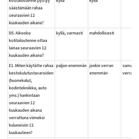
kotitaloutenne pystyy
kyllä
kyllä
säästämään rahaa
seuraavien 12
kuukauden aikana?
D5. Aikooko
kyllä, varmasti
mahdollisesti
kotitaloutenne ottaa
lainaa seuraavien 12
kuukauden aikana?
E1. Miten käytätte rahaa
paljon enemmän
jonkin verran
saman
kestokulutustavaroiden
enemmän
verran
(huonekalut,
kodintekniikka, auto
yms.) hankintaan
seuraavien 12
kuukauden aikana
verrattuna viimeksi
kuluneisiin 12
kuukauteen?