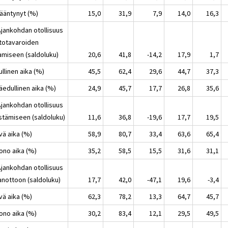
sääntynyt (%)
15,0
31,9
7,9
14,0
16,3
Ajankohdan otollisuus
totavaroiden
amiseen (saldoluku)
20,6
41,8
-14,2
17,9
1,7
ullinen aika (%)
45,5
62,4
29,6
44,7
37,3
äedullinen aika (%)
24,9
45,7
17,7
26,8
35,6
Ajankohdan otollisuus
stämiseen (saldoluku)
11,6
36,8
-19,6
17,7
19,5
vä aika (%)
58,9
80,7
33,4
63,6
65,4
uono aika (%)
35,2
58,5
15,5
31,6
31,1
Ajankohdan otollisuus
anottoon (saldoluku)
17,7
42,0
-47,1
19,6
-3,4
vä aika (%)
62,3
78,2
13,3
64,7
45,7
uono aika (%)
30,2
83,4
12,1
29,5
49,5