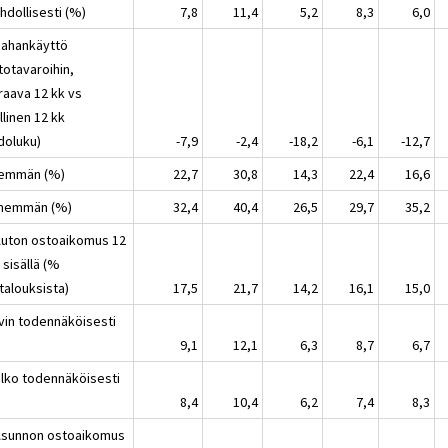
hdollisesti (%)
7,8
11,4
5,2
8,3
6,0
Rahankäyttö
totavaroihin,
raava 12 kk vs
linen 12 kk
doluku)
-7,9
-2,4
-18,2
-6,1
-12,7
nemmän (%)
22,7
30,8
14,3
22,4
16,6
ähemmän (%)
32,4
40,4
26,5
29,7
35,2
Auton ostoaikomus 12
 sisällä (%
talouksista)
17,5
21,7
14,2
16,1
15,0
yvin todennäköisesti
9,1
12,1
6,3
8,7
6,7
elko todennäköisesti
8,4
10,4
6,2
7,4
8,3
Asunnon ostoaikomus