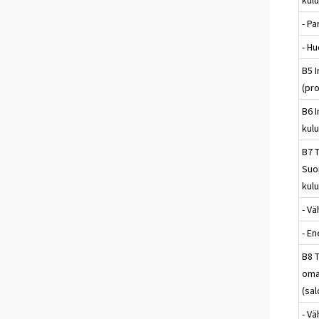
- P
- H
B5 I
(pro
B6 I
kulu
B7 
Suo
kulu
- V
- E
B8 
oma
(sal
- V