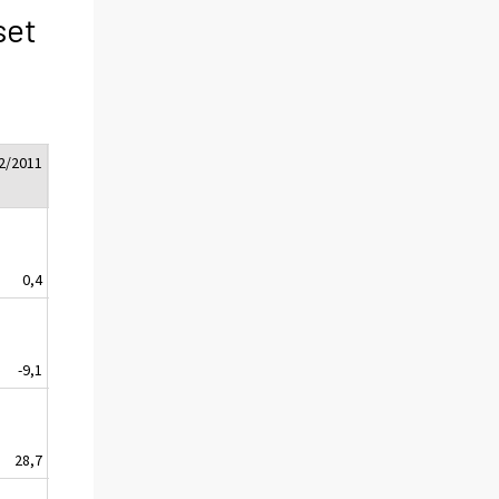
set
2/2011
Näkymä
0,4
--
-9,1
--
28,7
+