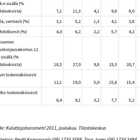
k:n sisällä (%
talouksista)
7,1
11,3
4,1
9,8
8,0
llä, varmasti (%)
3,1
5,2
1,3
4,1
3,8
hdollisesti (%)
4,0
6,2
2,2
5,7
4,2
Asunnon
uskorjausaikomus 12
 sisällä (%
talouksista)
18,5
27,0
9,8
23,3
20,7
yvin todennäköisesti
12,1
19,0
5,0
15,6
15,4
elko todennäköisesti
6,4
9,1
3,2
7,7
5,2
e: Kuluttajabarometri 2011, joulukuu. Tilastokeskus
tietoja: Pertti Kangassalo (09) 1734 3598, Tara Junes (09) 1734 3484,