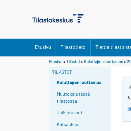
Etusivu
Tilastotieto
Tietoa tilastoist
Etusivu
>
Tilastot
>
Kuluttajien luottamus
>
20
TILASTOT
Kuluttajien luottamus
T
Muutoksia tässä
5
tilastossa
S
Julkistukset
Katsaukset