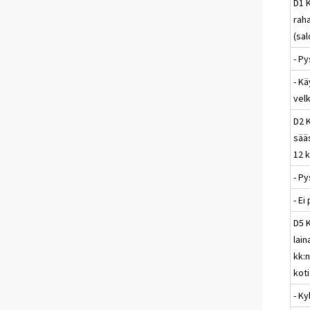
D1 
raha
(sal
- P
- Kä
vel
D2 
sää
12 k
- P
- E
D5 
lai
kk:n
koti
- Ky