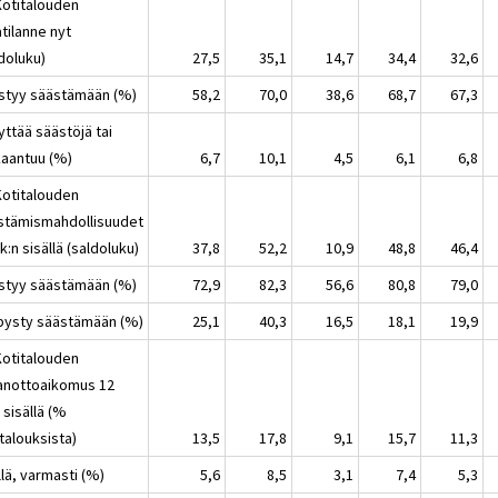
Kotitalouden
tilanne nyt
doluku)
27,5
35,1
14,7
34,4
32,6
ystyy säästämään (%)
58,2
70,0
38,6
68,7
67,3
yttää säästöjä tai
kaantuu (%)
6,7
10,1
4,5
6,1
6,8
Kotitalouden
stämismahdollisuudet
k:n sisällä (saldoluku)
37,8
52,2
10,9
48,8
46,4
ystyy säästämään (%)
72,9
82,3
56,6
80,8
79,0
i pysty säästämään (%)
25,1
40,3
16,5
18,1
19,9
Kotitalouden
nanottoaikomus 12
 sisällä (%
talouksista)
13,5
17,8
9,1
15,7
11,3
llä, varmasti (%)
5,6
8,5
3,1
7,4
5,3