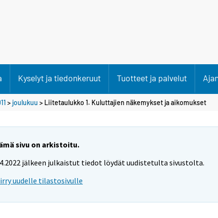
a
Kyselyt ja tiedonkeruut
Tuotteet ja palvelut
Aja
11
>
joulukuu
> Liitetaulukko 1. Kuluttajien näkemykset ja aikomukset
ämä sivu on arkistoitu.
.4.2022 jälkeen julkaistut tiedot löydät uudistetulta sivustolta.
iirry uudelle tilastosivulle