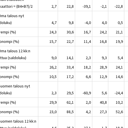
kaattori = (B4+B7)/2
2,7
22,8
-39,1
-2,1
-22,8
Oma talous nyt
doluku)
4,7
9,8
-4,0
4,0
0,5
arempi (%)
24,3
30,6
16,7
24,2
21,1
uonompi (%)
15,7
22,7
11,4
16,8
19,9
Oma talous 12 kk:n
ttua (saldoluku)
9,0
14,1
2,3
9,3
5,4
arempi (%)
26,2
33,4
18,2
28,9
24,1
uonompi (%)
10,5
17,2
6,6
12,9
14,6
Suomen talous nyt
doluku)
2,3
29,5
-60,9
5,6
-24,4
arempi (%)
29,9
62,1
2,0
40,8
10,2
uonompi (%)
23,0
88,5
4,2
27,3
52,6
Suomen talous 12 kk:n
ttua (saldoluku)
4,6
25,3
-27,1
1,7
-18,9