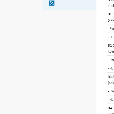
indi
B1 
(sal
- P
- H
B2 
kulu
- P
- H
B3 
(sal
- P
- H
B4 
kulu