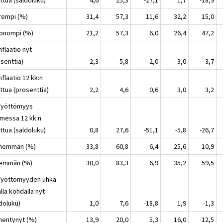
arempi (%)
31,4
57,3
11,6
32,2
15,0
uonompi (%)
21,2
57,3
6,0
26,4
47,2
nflaatio nyt
senttia)
2,3
5,8
-2,0
3,0
3,7
nflaatio 12 kk:n
ttua (prosenttia)
2,2
4,6
0,6
3,0
3,2
Työttömyys
messa 12 kk:n
ttua (saldoluku)
0,8
27,6
-51,1
-5,8
-26,7
ähemmän (%)
33,8
60,8
6,4
25,6
10,9
nemmän (%)
30,0
83,3
6,9
35,2
59,5
Työttömyyden uhka
lla kohdalla nyt
doluku)
1,0
7,6
-18,8
1,9
-1,3
ähentynyt (%)
13,9
20,0
5,3
16,0
12,5