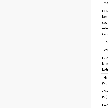
- Ma
E1 
kes
seu
edel
(sal
- E
- V
E2 
kk:n
koti
- H
(%)
- M
(%)
E4 