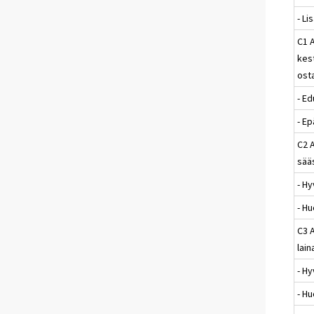
- Li
C1 
kes
ost
- Ed
- Ep
C2 
sää
- Hy
- H
C3 
lain
- Hy
- H