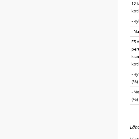
12 k
koti
- Ky
- Ma
E5 
per
kk:n
koti
- H
(%)
- M
(%)
Lähd
Lisä