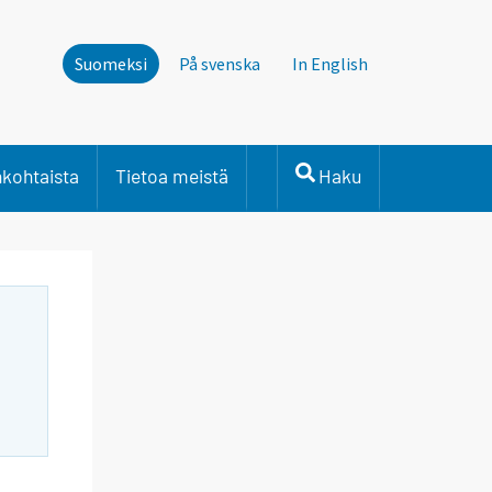
Suomeksi
På svenska
In English
nkohtaista
Tietoa meistä
Haku