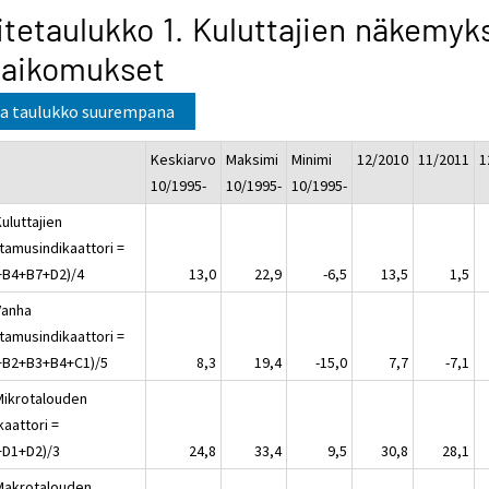
itetaulukko 1. Kuluttajien näkemyk
 aikomukset
a taulukko suurempana
Keskiarvo
Maksimi
Minimi
12/2010
11/2011
1
10/1995-
10/1995-
10/1995-
uluttajien
ttamusindikaattori =
+B4+B7+D2)/4
13,0
22,9
-6,5
13,5
1,5
Vanha
ttamusindikaattori =
+B2+B3+B4+C1)/5
8,3
19,4
-15,0
7,7
-7,1
Mikrotalouden
kaattori =
+D1+D2)/3
24,8
33,4
9,5
30,8
28,1
Makrotalouden