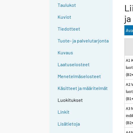
Taulukot
Li
ja
Kuviot
Tiedotteet
Ava
Tuote- ja palvelutarjonta
Kuvaus
A1 K
Laatuselosteet
luo
(B2
Menetelmäselosteet
A2 
Käsitteet ja määritelmät
luo
(B1
Luokitukset
A3 
Linkit
indi
(B2
Lisätietoja
A4 