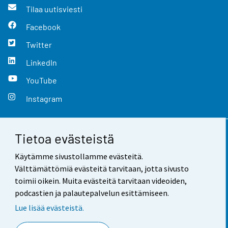
Tilaa uutisviesti
Facebook
Twitter
LinkedIn
YouTube
Instagram
Tietoa evästeistä
Yhteystiedot
Käytämme sivustollamme evästeitä.
Palaute
Välttämättömiä evästeitä tarvitaan, jotta sivusto
toimii oikein. Muita evästeitä tarvitaan videoiden,
Käyttöehdot
podcastien ja palautepalvelun esittämiseen.
Tietosuoja
Lue lisää evästeistä.
Saavutettavuus