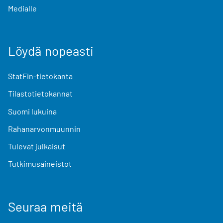
Medialle
Löydä nopeasti
StatFin-tietokanta
Tilastotietokannat
Suomi lukuina
Rahanarvonmuunnin
Tulevat julkaisut
Tutkimusaineistot
Seuraa meitä