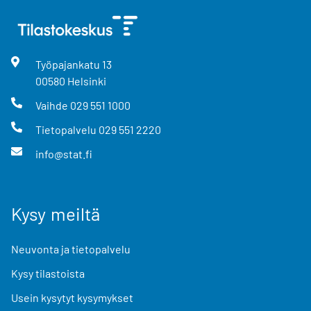
Työpajankatu
13
00580
Helsinki
Vaihde
029 551 1000
Tietopalvelu
029 551 2220
info@stat.fi
Kysy meiltä
Neuvonta ja tietopalvelu
Kysy tilastoista
Usein kysytyt kysymykset