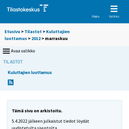
Valikko
Haku
Etusivu
>
Tilastot
>
Kuluttajien
luottamus
>
2012
>
marraskuu
Avaa valikko
TILASTOT
Kuluttajien luottamus
Tämä sivu on arkistoitu.
5.4.2022 jälkeen julkaistut tiedot löydät
uudistetulta sivustolta.