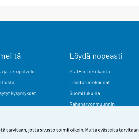
meiltä
Löydä nopeasti
 ja tietopalvelu
StatFin-tietokanta
stoista
Tilastotietokannat
sytyt kysymykset
Suomi lukuina
Rahanarvonmuunnin
Tulevat julkaisut
Tutkimusaineistot
arvitaan, jotta sivusto toimii oikein. Muita evästeitä tarvitaan