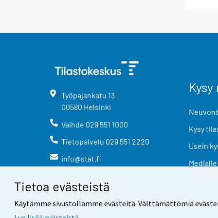
Kysy 
Työpajankatu
13
00580
Helsinki
Neuvonta
Vaihde
029 551 1000
Kysy tila
Tietopalvelu
029 551 2220
Usein ky
info@stat.fi
Medialle
Tietoa evästeistä
Käytämme sivustollamme evästeitä. Välttämättömiä evästeitä t
Lue lisää evästeistä.