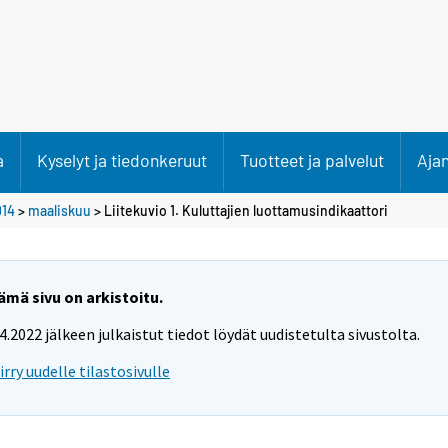
a
Kyselyt ja tiedonkeruut
Tuotteet ja palvelut
Aja
014
>
maaliskuu
> Liitekuvio 1. Kuluttajien luottamusindikaattori
ämä sivu on arkistoitu.
.4.2022 jälkeen julkaistut tiedot löydät uudistetulta sivustolta.
iirry uudelle tilastosivulle