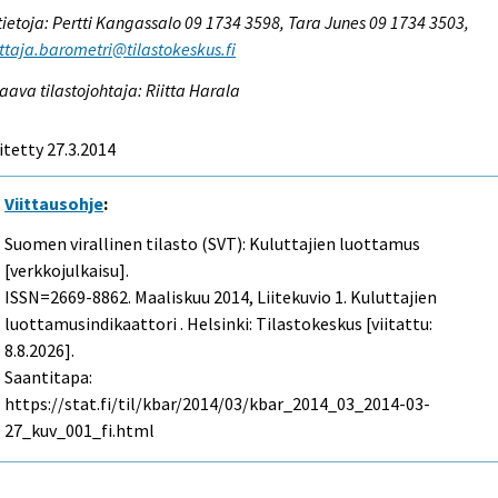
tietoja: Pertti Kangassalo 09 1734 3598, Tara Junes 09 1734 3503,
ttaja.barometri@tilastokeskus.fi
aava tilastojohtaja: Riitta Harala
itetty 27.3.2014
Viittausohje
:
Suomen virallinen tilasto (SVT): Kuluttajien luottamus
[verkkojulkaisu].
ISSN=2669-8862.
Maaliskuu
2014, Liitekuvio 1. Kuluttajien
luottamusindikaattori . Helsinki: Tilastokeskus [viitattu:
8.8.2026].
Saantitapa:
https://stat.fi/til/kbar/2014/03/kbar_2014_03_2014-03-
27_kuv_001_fi.html