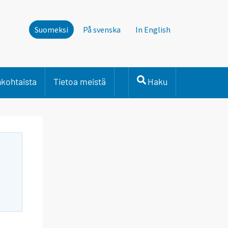
Suomeksi
På svenska
In English
nkohtaista
Tietoa meistä
Haku