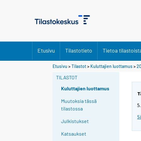
Etusivu
Tilastotieto
Tietoa tilastoist
Etusivu
>
Tilastot
>
Kuluttajien luottamus
>
2
TILASTOT
Kuluttajien luottamus
T
Muutoksia tässä
5
tilastossa
S
Julkistukset
Katsaukset