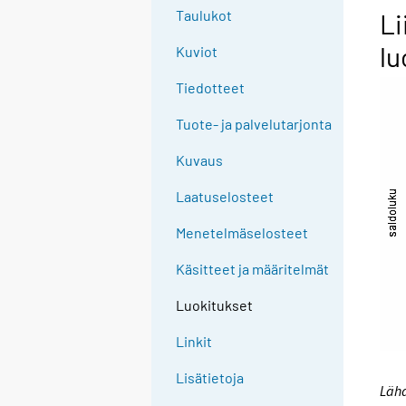
Taulukot
Li
lu
Kuviot
Tiedotteet
Tuote- ja palvelutarjonta
Kuvaus
Laatuselosteet
Menetelmäselosteet
Käsitteet ja määritelmät
Luokitukset
Linkit
Lisätietoja
Lähd