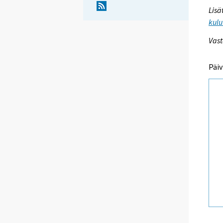
Lisä
kulu
Vast
Päiv