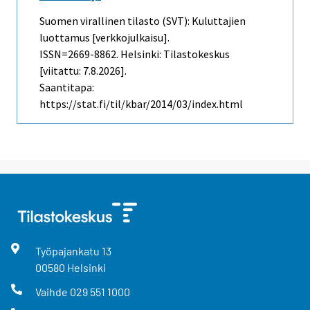
Suomen virallinen tilasto (SVT): Kuluttajien
luottamus [verkkojulkaisu].
ISSN=2669-8862. Helsinki: Tilastokeskus
[viitattu: 7.8.2026].
Saantitapa:
https://stat.fi/til/kbar/2014/03/index.html
Työpajankatu
13
00580
Helsinki
Vaihde
029 551 1000