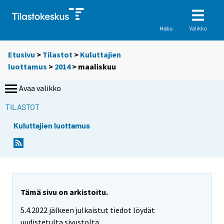
Valikko
Haku
Etusivu
>
Tilastot
>
Kuluttajien
luottamus
>
2014
>
maaliskuu
Avaa valikko
TILASTOT
Kuluttajien luottamus
Tämä sivu on arkistoitu.
5.4.2022 jälkeen julkaistut tiedot löydät
uudistetulta sivustolta.