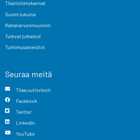
Tilastotietokannat
Suomi lukuina
Rahanarvonmuunnin
Tulevat julkaisut
Tutkimusaineistot
Seuraa meitä
Tilaa uutisviesti
Facebook
Twitter
LinkedIn
YouTube