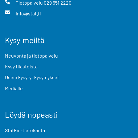
Tietopalvelu
029 551 2220
info@stat.fi
Kysy meiltä
Neuvonta ja tietopalvelu
Kysy tilastoista
Usein kysytyt kysymykset
Medialle
Löydä nopeasti
StatFin-tietokanta