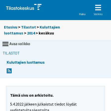
Valikko
Haku
Etusivu
>
Tilastot
>
Kuluttajien
luottamus
>
2014
>
kesäkuu
Avaa valikko
TILASTOT
Kuluttajien luottamus
Tämä sivu on arkistoitu.
5.4.2022 jälkeen julkaistut tiedot löydät
uudistetulta sivustolta.