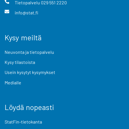
Tietopalvelu
029 551 2220
info@stat.fi
Kysy meiltä
Neuvonta ja tietopalvelu
Kysy tilastoista
Usein kysytyt kysymykset
Medialle
Löydä nopeasti
StatFin-tietokanta