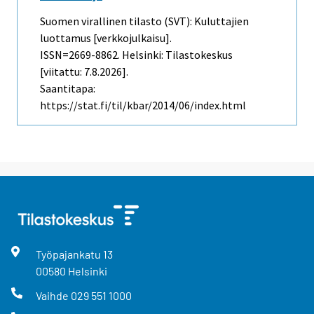
Suomen virallinen tilasto (SVT): Kuluttajien
luottamus [verkkojulkaisu].
ISSN=2669-8862. Helsinki: Tilastokeskus
[viitattu: 7.8.2026].
Saantitapa:
https://stat.fi/til/kbar/2014/06/index.html
Työpajankatu
13
00580
Helsinki
Vaihde
029 551 1000