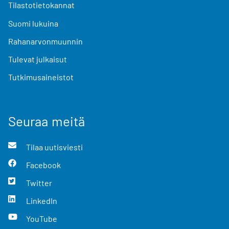
Tilastotietokannat
Suomi lukuina
Rahanarvonmuunnin
Tulevat julkaisut
Tutkimusaineistot
Seuraa meitä
Tilaa uutisviesti
Facebook
Twitter
LinkedIn
YouTube