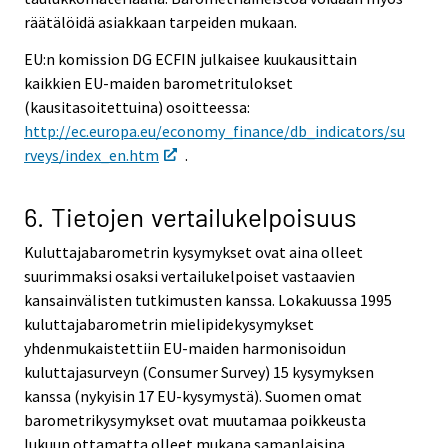
räätälöidä asiakkaan tarpeiden mukaan.
EU:n komission DG ECFIN julkaisee kuukausittain
kaikkien EU-maiden barometritulokset
(kausitasoitettuina) osoitteessa:
http://ec.europa.eu/economy_finance/db_indicators/su
rveys/index_en.htm
.
6. Tietojen vertailukelpoisuus
Kuluttajabarometrin kysymykset ovat aina olleet
suurimmaksi osaksi vertailukelpoiset vastaavien
kansainvälisten tutkimusten kanssa. Lokakuussa 1995
kuluttajabarometrin mielipidekysymykset
yhdenmukaistettiin EU-maiden harmonisoidun
kuluttajasurveyn (Consumer Survey) 15 kysymyksen
kanssa (nykyisin 17 EU-kysymystä). Suomen omat
barometrikysymykset ovat muutamaa poikkeusta
lukuun ottamatta olleet mukana samanlaisina