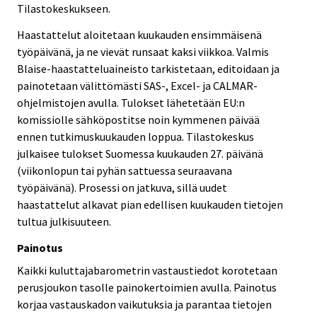
Tilastokeskukseen.
Haastattelut aloitetaan kuukauden ensimmäisenä
työpäivänä, ja ne vievät runsaat kaksi viikkoa. Valmis
Blaise-haastatteluaineisto tarkistetaan, editoidaan ja
painotetaan välittömästi SAS-, Excel- ja CALMAR-
ohjelmistojen avulla. Tulokset lähetetään EU:n
komissiolle sähköpostitse noin kymmenen päivää
ennen tutkimuskuukauden loppua. Tilastokeskus
julkaisee tulokset Suomessa kuukauden 27. päivänä
(viikonlopun tai pyhän sattuessa seuraavana
työpäivänä). Prosessi on jatkuva, sillä uudet
haastattelut alkavat pian edellisen kuukauden tietojen
tultua julkisuuteen.
Painotus
Kaikki kuluttajabarometrin vastaustiedot korotetaan
perusjoukon tasolle painokertoimien avulla. Painotus
korjaa vastauskadon vaikutuksia ja parantaa tietojen