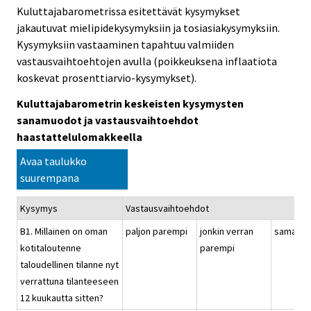
Kuluttajabarometrissa esitettävät kysymykset
jakautuvat mielipidekysymyksiin ja tosiasiakysymyksiin.
Kysymyksiin vastaaminen tapahtuu valmiiden
vastausvaihtoehtojen avulla (poikkeuksena inflaatiota
koskevat prosenttiarvio-kysymykset).
Kuluttajabarometrin keskeisten kysymysten
sanamuodot ja vastausvaihtoehdot
haastattelulomakkeella
Avaa taulukko
suurempana
Kysymys
Vastausvaihtoehdot
B1. Millainen on oman
paljon parempi
jonkin verran
samanla
kotitaloutenne
parempi
taloudellinen tilanne nyt
verrattuna tilanteeseen
12 kuukautta sitten?