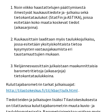
Noin viikko haastattelujen päättymisestä
ilmestyvät kuukausitiedote ja -julkaisu sekä
tietokantataulukot (StatFin ja ASTIKA), joissa
esitetään koko maata koskevat tiedot
(aikasarjoina).
Kuukausittain laaditaan myös taulukkojulkaisu,
jossa esitetään yksityiskohtaista tietoa
kysymysten vastausjakaumista eri
taustamuuttujien mukaan.
Neljännesvuosittain julkaistaan maakunnittaisia
barometritietoja (aikasarjoja)
tietokantataulukkoina.
Kuluttajabarometrin tarkat julkaisuajat:
http://tilastokeskus.fi/til/kbar/tjulk.html
.
Tiedotteiden ja julkaisujen lisäksi Tilastokeskuksesta
on tilattavissa kuluttajabarometrin muuta kuvio- ja
taulukkomateriaalia. Barometriaineistoa voidaan myös