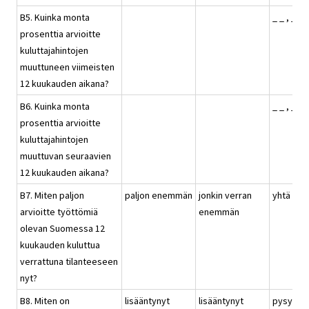
B5. Kuinka monta
_ _ , _ %
prosenttia arvioitte
kuluttajahintojen
muuttuneen viimeisten
12 kuukauden aikana?
B6. Kuinka monta
_ _ , _ %
prosenttia arvioitte
kuluttajahintojen
muuttuvan seuraavien
12 kuukauden aikana?
B7. Miten paljon
paljon enemmän
jonkin verran
yhtä pal
arvioitte työttömiä
enemmän
olevan Suomessa 12
kuukauden kuluttua
verrattuna tilanteeseen
nyt?
B8. Miten on
lisääntynyt
lisääntynyt
pysynyt