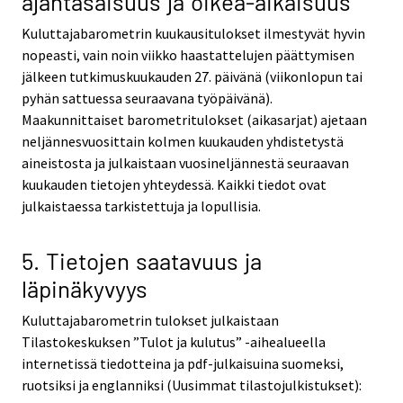
ajantasaisuus ja oikea-aikaisuus
Kuluttajabarometrin kuukausitulokset ilmestyvät hyvin
nopeasti, vain noin viikko haastattelujen päättymisen
jälkeen tutkimuskuukauden 27. päivänä (viikonlopun tai
pyhän sattuessa seuraavana työpäivänä).
Maakunnittaiset barometritulokset (aikasarjat) ajetaan
neljännesvuosittain kolmen kuukauden yhdistetystä
aineistosta ja julkaistaan vuosineljännestä seuraavan
kuukauden tietojen yhteydessä. Kaikki tiedot ovat
julkaistaessa tarkistettuja ja lopullisia.
5. Tietojen saatavuus ja
läpinäkyvyys
Kuluttajabarometrin tulokset julkaistaan
Tilastokeskuksen ”Tulot ja kulutus” -aihealueella
internetissä tiedotteina ja pdf-julkaisuina suomeksi,
ruotsiksi ja englanniksi (Uusimmat tilastojulkistukset):