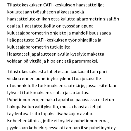
Tilastokeskuksen CATI-keskuksen haastattelijat
koulutetaan työsuhteen alkaessa sekä
haastattelutekniikan että kuluttajabarometrin sisällön
osalta. Haastattelijoilla on työssään apuna
kuluttajabarometrin ohjeisto ja mahdollisuus saada
lisäopastusta CATI-keskuksen työnohjaajilta ja
kuluttajabarometrin tutkijoilta.
Haastattelijapalautteen avulla kyselylomaketta
voidaan päivittää ja hioa entistä paremmaksi.
Tilastokeskuksesta lähetetään kuukausittain pari
viikkoa ennen puhelinyhteydenottoa jokaiselle
otoshenkilölle tutkimuksen saatekirje, jossa esitellään
lyhyesti tutkimuksen sisältö ja tarkoitus.
Puhelinnumerojen haku tapahtuu pääasiassa ostetun
hakupalvelun välityksellä, mutta haastattelijat
täydentävät sitä lopuksi lisähakujen avulla.
Kohdehenkilöitä, joille ei löydetä puhelinnumeroa,
pyydetään kohdekirjeessä ottamaan itse puhelinyhteys