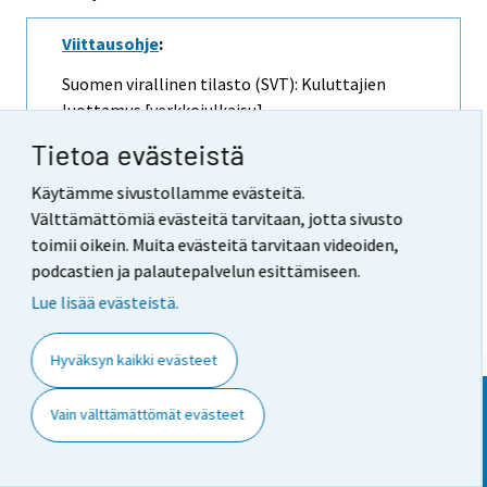
Viittausohje
:
Suomen virallinen tilasto (SVT): Kuluttajien
luottamus [verkkojulkaisu].
ISSN=2669-8862.
Kesäkuu
2014, Laatuseloste:
Tietoa evästeistä
Kuluttajabarometri . Helsinki: Tilastokeskus
[viitattu: 7.8.2026].
Käytämme sivustollamme evästeitä.
Saantitapa:
Välttämättömiä evästeitä tarvitaan, jotta sivusto
https://stat.fi/til/kbar/2014/06/kbar_2014_06
toimii oikein. Muita evästeitä tarvitaan videoiden,
_2014-06-27_laa_001_fi.html
podcastien ja palautepalvelun esittämiseen.
Lue lisää evästeistä.
Hyväksyn kaikki evästeet
Vain välttämättömät evästeet