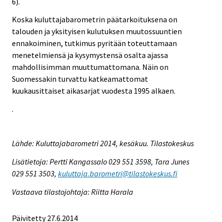
6).
Koska kuluttajabarometrin päätarkoituksena on
talouden ja yksityisen kulutuksen muutossuuntien
ennakoiminen, tutkimus pyritään toteuttamaan
menetelmiensä ja kysymystensä osalta ajassa
mahdollisimman muuttumattomana. Näin on
Suomessakin turvattu katkeamattomat
kuukausittaiset aikasarjat vuodesta 1995 alkaen.
.
Lähde: Kuluttajabarometri 2014, kesäkuu. Tilastokeskus
Lisätietoja: Pertti Kangassalo 029 551 3598, Tara Junes
029 551 3503,
kuluttaja.barometri@tilastokeskus.fi
Vastaava tilastojohtaja: Riitta Harala
Päivitetty 27.6.2014