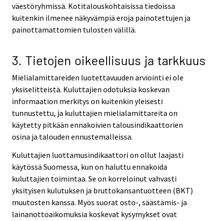
väestöryhmissä. Kotitalouskohtaisissa tiedoissa
kuitenkin ilmenee näkyvämpiä eroja painotettujen ja
painottamattomien tulosten välillä.
3. Tietojen oikeellisuus ja tarkkuus
Mielialamittareiden luotettavuuden arviointi ei ole
yksiselitteistä. Kuluttajien odotuksia koskevan
informaation merkitys on kuitenkin yleisesti
tunnustettu, ja kuluttajien mielialamittareita on
käytetty pitkään ennakoivien talousindikaattorien
osina ja talouden ennustemalleissa.
Kuluttajien luottamusindikaattori on ollut laajasti
käytössä Suomessa, kun on haluttu ennakoida
kuluttajien toimintaa. Se on korreloinut vahvasti
yksityisen kulutuksen ja bruttokansantuotteen (BKT)
muutosten kanssa. Myös suorat osto-, säästämis- ja
lainanottoaikomuksia koskevat kysymykset ovat