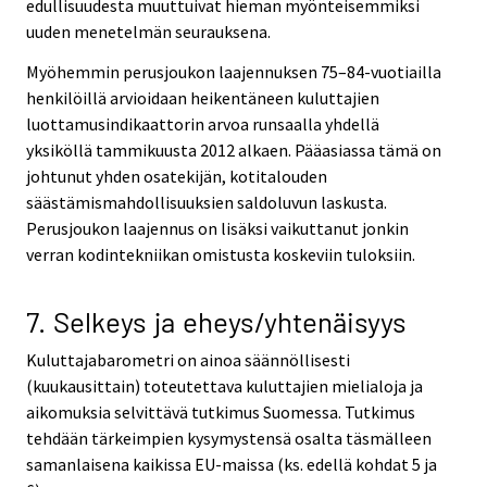
edullisuudesta muuttuivat hieman myönteisemmiksi
uuden menetelmän seurauksena.
Myöhemmin perusjoukon laajennuksen 75–84-vuotiailla
henkilöillä arvioidaan heikentäneen kuluttajien
luottamusindikaattorin arvoa runsaalla yhdellä
yksiköllä tammikuusta 2012 alkaen. Pääasiassa tämä on
johtunut yhden osatekijän, kotitalouden
säästämismahdollisuuksien saldoluvun laskusta.
Perusjoukon laajennus on lisäksi vaikuttanut jonkin
verran kodintekniikan omistusta koskeviin tuloksiin.
7. Selkeys ja eheys/yhtenäisyys
Kuluttajabarometri on ainoa säännöllisesti
(kuukausittain) toteutettava kuluttajien mielialoja ja
aikomuksia selvittävä tutkimus Suomessa. Tutkimus
tehdään tärkeimpien kysymystensä osalta täsmälleen
samanlaisena kaikissa EU-maissa (ks. edellä kohdat 5 ja