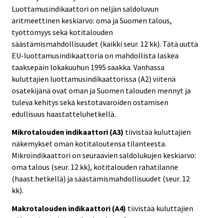
Luottamusindikaattori on neljän saldoluvun
aritmeettinen keskiarvo: oma ja Suomen talous,
työttömyys sekä kotitalouden
säästämismahdollisuudet (kaikki seur. 12 kk). Tätä uutta
EU-luottamusindikaattoria on mahdollista laskea
taaksepäin lokakuuhun 1995 saakka. Vanhassa
kuluttajien luottamusindikaattorissa (A2) viitenä
osatekijänä ovat oman ja Suomen talouden mennyt ja
tuleva kehitys sekä kestotavaroiden ostamisen
edullisuus haastatteluhetkellä.
Mikrotalouden indikaattori (A3)
tiivistää kuluttajien
näkemykset oman kotitaloutensa tilanteesta.
Mikroindikaattori on seuraavien saldolukujen keskiarvo:
oma talous (seur. 12 kk), kotitalouden rahatilanne
(haast.hetkellä) ja säästämismahdollisuudet (seur. 12
kk).
Makrotalouden indikaattori (A4)
tiivistää kuluttajien