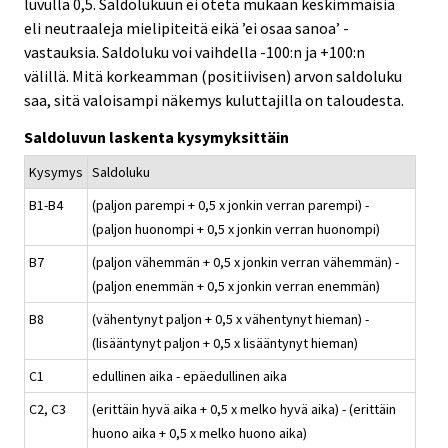
luvulla 0,5. Saldolukuun ei oteta mukaan keskimmäisiä
eli neutraaleja mielipiteitä eikä ’ei osaa sanoa’ -
vastauksia. Saldoluku voi vaihdella -100:n ja +100:n
välillä. Mitä korkeamman (positiivisen) arvon saldoluku
saa, sitä valoisampi näkemys kuluttajilla on taloudesta.
Saldoluvun laskenta kysymyksittäin
Kysymys
Saldoluku
B1-B4
(paljon parempi + 0,5 x jonkin verran parempi) -
(paljon huonompi + 0,5 x jonkin verran huonompi)
B7
(paljon vähemmän + 0,5 x jonkin verran vähemmän) -
(paljon enemmän + 0,5 x jonkin verran enemmän)
B8
(vähentynyt paljon + 0,5 x vähentynyt hieman) -
(lisääntynyt paljon + 0,5 x lisääntynyt hieman)
C1
edullinen aika - epäedullinen aika
C2, C3
(erittäin hyvä aika + 0,5 x melko hyvä aika) - (erittäin
huono aika + 0,5 x melko huono aika)