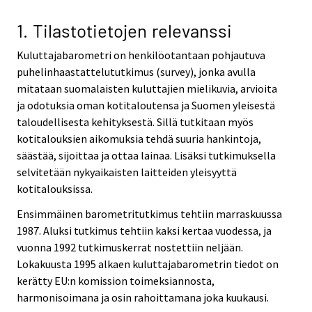
v
i
1. Tilastotietojen relevanssi
c
Kuluttajabarometri on henkilöotantaan pohjautuva
e
puhelinhaastattelututkimus (survey), jonka avulla
.
mitataan suomalaisten kuluttajien mielikuvia, arvioita
ja odotuksia oman kotitaloutensa ja Suomen yleisestä
taloudellisesta kehityksestä. Sillä tutkitaan myös
kotitalouksien aikomuksia tehdä suuria hankintoja,
säästää, sijoittaa ja ottaa lainaa. Lisäksi tutkimuksella
selvitetään nykyaikaisten laitteiden yleisyyttä
kotitalouksissa.
Ensimmäinen barometritutkimus tehtiin marraskuussa
1987. Aluksi tutkimus tehtiin kaksi kertaa vuodessa, ja
vuonna 1992 tutkimuskerrat nostettiin neljään.
Lokakuusta 1995 alkaen kuluttajabarometrin tiedot on
kerätty EU:n komission toimeksiannosta,
harmonisoimana ja osin rahoittamana joka kuukausi.