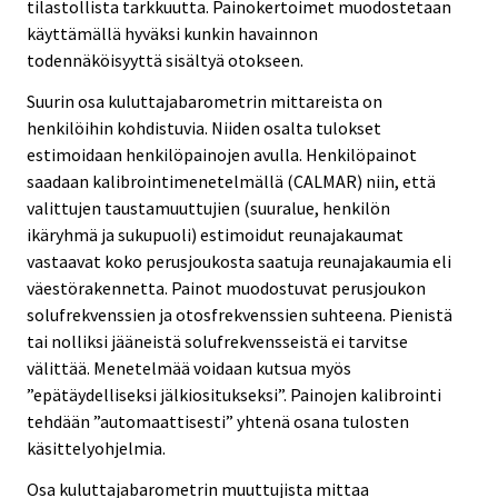
tilastollista tarkkuutta. Painokertoimet muodostetaan
käyttämällä hyväksi kunkin havainnon
todennäköisyyttä sisältyä otokseen.
Suurin osa kuluttajabarometrin mittareista on
henkilöihin kohdistuvia. Niiden osalta tulokset
estimoidaan henkilöpainojen avulla. Henkilöpainot
saadaan kalibrointimenetelmällä (CALMAR) niin, että
valittujen taustamuuttujien (suuralue, henkilön
ikäryhmä ja sukupuoli) estimoidut reunajakaumat
vastaavat koko perusjoukosta saatuja reunajakaumia eli
väestörakennetta. Painot muodostuvat perusjoukon
solufrekvenssien ja otosfrekvenssien suhteena. Pienistä
tai nolliksi jääneistä solufrekvensseistä ei tarvitse
välittää. Menetelmää voidaan kutsua myös
”epätäydelliseksi jälkiositukseksi”. Painojen kalibrointi
tehdään ”automaattisesti” yhtenä osana tulosten
käsittelyohjelmia.
Osa kuluttajabarometrin muuttujista mittaa