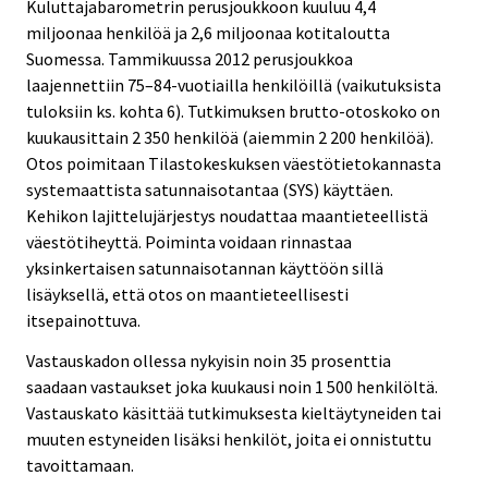
Kuluttajabarometrin perusjoukkoon kuuluu 4,4
miljoonaa henkilöä ja 2,6 miljoonaa kotitaloutta
Suomessa. Tammikuussa 2012 perusjoukkoa
laajennettiin 75–84-vuotiailla henkilöillä (vaikutuksista
tuloksiin ks. kohta 6). Tutkimuksen brutto-otoskoko on
kuukausittain 2 350 henkilöä (aiemmin 2 200 henkilöä).
Otos poimitaan Tilastokeskuksen väestötietokannasta
systemaattista satunnaisotantaa (SYS) käyttäen.
Kehikon lajittelujärjestys noudattaa maantieteellistä
väestötiheyttä. Poiminta voidaan rinnastaa
yksinkertaisen satunnaisotannan käyttöön sillä
lisäyksellä, että otos on maantieteellisesti
itsepainottuva.
Vastauskadon ollessa nykyisin noin 35 prosenttia
saadaan vastaukset joka kuukausi noin 1 500 henkilöltä.
Vastauskato käsittää tutkimuksesta kieltäytyneiden tai
muuten estyneiden lisäksi henkilöt, joita ei onnistuttu
tavoittamaan.