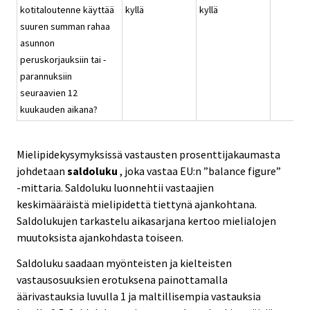
kotitaloutenne käyttää
kyllä
kyllä
suuren summan rahaa
asunnon
peruskorjauksiin tai -
parannuksiin
seuraavien 12
kuukauden aikana?
Mielipidekysymyksissä vastausten prosenttijakaumasta
johdetaan
saldoluku
, joka vastaa EU:n ”balance figure”
-mittaria. Saldoluku luonnehtii vastaajien
keskimääräistä mielipidettä tiettynä ajankohtana.
Saldolukujen tarkastelu aikasarjana kertoo mielialojen
muutoksista ajankohdasta toiseen.
Saldoluku saadaan myönteisten ja kielteisten
vastausosuuksien erotuksena painottamalla
äärivastauksia luvulla 1 ja maltillisempia vastauksia