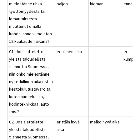
mielestänne uhka
paljon
hieman
ennallaa
työttömyydestä tai
lomautuksesta
muuttunut omalla
kohdallanne viimeisten
12 kuukauden aikana?
C1. Jos ajattelette
edullinen aika
ei
yleistä taloudellista
kumpika
tilannetta Suomessa,
niin onko mielestänne
nyt edullinen aika ostaa
kestokulutustavaroita,
kuten huonekaluja,
kodintekniikkaa, auto
tms.?
C2. Jos ajattelette
erittäin hyvä
melko hyvä aika
yleistä taloudellista
aika
tilannetta Suomessa,