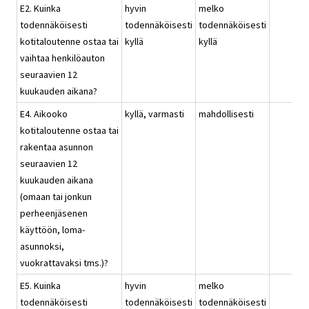
E2. Kuinka
hyvin
melko
todennäköisesti
todennäköisesti
todennäköisesti
kotitaloutenne ostaa tai
kyllä
kyllä
vaihtaa henkilöauton
seuraavien 12
kuukauden aikana?
E4. Aikooko
kyllä, varmasti
mahdollisesti
kotitaloutenne ostaa tai
rakentaa asunnon
seuraavien 12
kuukauden aikana
(omaan tai jonkun
perheenjäsenen
käyttöön, loma-
asunnoksi,
vuokrattavaksi tms.)?
E5. Kuinka
hyvin
melko
todennäköisesti
todennäköisesti
todennäköisesti