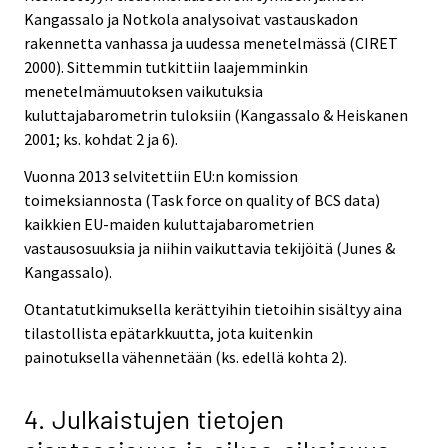
Kangassalo ja Notkola analysoivat vastauskadon
rakennetta vanhassa ja uudessa menetelmässä (CIRET
2000). Sittemmin tutkittiin laajemminkin
menetelmämuutoksen vaikutuksia
kuluttajabarometrin tuloksiin (Kangassalo & Heiskanen
2001; ks. kohdat 2 ja 6).
Vuonna 2013 selvitettiin EU:n komission
toimeksiannosta (Task force on quality of BCS data)
kaikkien EU-maiden kuluttajabarometrien
vastausosuuksia ja niihin vaikuttavia tekijöitä (Junes &
Kangassalo).
Otantatutkimuksella kerättyihin tietoihin sisältyy aina
tilastollista epätarkkuutta, jota kuitenkin
painotuksella vähennetään (ks. edellä kohta 2).
4. Julkaistujen tietojen