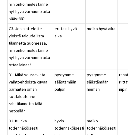
niin onko mielestänne
nyt hyvä vai huono aika
säästää?
C3. Jos ajattelette
erittäin hyvä
melko hyvä aika
yleistä taloudellista
aika
tilannetta Suomessa,
niin onko mielestänne
nyt hyvä vai huono aika
ottaa lainaa?
D1. Mikä seuraavista
pystymme
pystymme
rahat
vaihtoehdoista kuvaa
säästämään
säästämään
riittävät
parhaiten oman
paljon
hieman
nipin nap
kotitaloutenne
rahatilannetta tällä
hetkellä?
D2. Kuinka
hyvin
melko
todennäköisesti
todennäköisesti
todennäköisesti