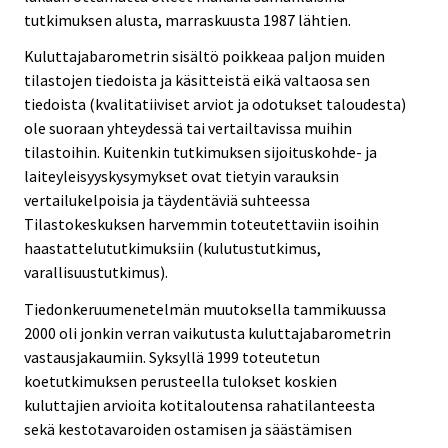
tutkimuksen alusta, marraskuusta 1987 lähtien.
Kuluttajabarometrin sisältö poikkeaa paljon muiden
tilastojen tiedoista ja käsitteistä eikä valtaosa sen
tiedoista (kvalitatiiviset arviot ja odotukset taloudesta)
ole suoraan yhteydessä tai vertailtavissa muihin
tilastoihin. Kuitenkin tutkimuksen sijoituskohde- ja
laiteyleisyyskysymykset ovat tietyin varauksin
vertailukelpoisia ja täydentäviä suhteessa
Tilastokeskuksen harvemmin toteutettaviin isoihin
haastattelututkimuksiin (kulutustutkimus,
varallisuustutkimus).
Tiedonkeruumenetelmän muutoksella tammikuussa
2000 oli jonkin verran vaikutusta kuluttajabarometrin
vastausjakaumiin. Syksyllä 1999 toteutetun
koetutkimuksen perusteella tulokset koskien
kuluttajien arvioita kotitaloutensa rahatilanteesta
sekä kestotavaroiden ostamisen ja säästämisen