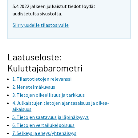
e
5.4.2022 jälkeen julkaistut tiedot löydät
m
uudistetulta sivustolta.
o
v
Siirry uudelle tilastosivulle
i
n
g
t
Laatuseloste:
o
Kuluttajabarometri
a
n
1. Tilastotietojen relevanssi
o
2. Menetelmäkuvaus
t
3. Tietojen oikeellisuus ja tarkkuus
h
4. Julkaistujen tietojen ajantasaisuus ja oikea-
e
aikaisuus
r
5. Tietojen saatavuus ja läpinäkyvyys
s
6. Tietojen vertailukelpoisuus
e
7. Selkeys ja eheys/yhtenäisyys
r