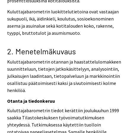
prosenttiosuuksina kotitalouksista.
Kuluttajabarometrin luokittelutietoina ovat vastaajan
sukupuoli, ikä, äidinkieli, koulutus, sosioekonominen
asema ja asuinalue sekä kotitalouden koko, rakenne,
tyyppi, bruttotulot ja asumismuoto.
2. Menetelmäkuvaus
Kuluttajabarometrin otannan ja haastattelulomakkeen
suunnitteluun, tietojen jatkokäsittelyyn, analysointiin,
julkaisujen laadintaan, tietopalveluun ja markkinointiin
osallistuu päätoimisesti kaksi ja sivutoimisesti kolme
henkilöä.
Otanta ja tiedonkeruu
Kuluttajabarometrin tiedot kerättiin joulukuuhun 1999
saakka Tilastokeskuksen työvoimatutkimuksen
yhteydessä. Tutkimuksessa käytettiin tuolloin
rotatoivaa paneeliasetelmaa. Samalle henkilölle