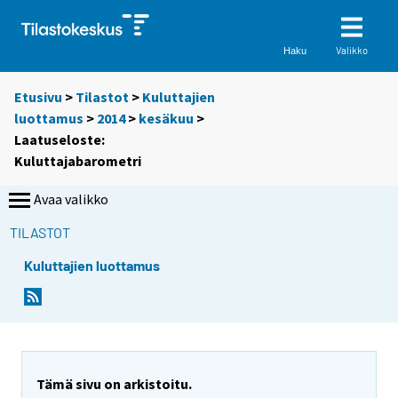
Valikko
Haku
Etusivu
>
Tilastot
>
Kuluttajien
luottamus
>
2014
>
kesäkuu
>
Laatuseloste:
Kuluttajabarometri
Avaa valikko
TILASTOT
Kuluttajien luottamus
Y
o
u
a
r
Tämä sivu on arkistoitu.