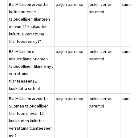
B2. Millaisen arvioitte
paljon parempi
jonkin verran
samanla
kotitaloutenne
parempi
taloudellisen tilanteen
olevan 12 kuukauden
kuluttua verrattuna
tilanteeseen nyt?
B3. Millainen on
paljon parempi
jonkin verran
samanla
mielestänne Suomen
parempi
taloudellinen tilanne nyt
verrattuna
tilanteeseen12
kuukautta sitten?
B4. Millaisen arvioitte
paljon parempi
jonkin verran
samanla
Suomen taloudellisen
parempi
tilanteen olevan 12
kuukauden kuluttua
verrattuna tilanteeseen
nyt?