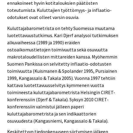
ennakoineet hyvin kotitalouksien päätösten
toteutumista. Kuluttajien työttömyys- ja inflaatio-
odotukset ovat olleet varsin osuvia.
Kuluttajabarometrista on tehty Suomessa muutama
luotettavuustutkimus. Kari Djerf analysoi tutkimuksen
alkuvaiheessa (1989 ja 1990) eräiden
ostoaikomustietojen toimivuutta sekä osuvuutta
makrotaloudellisten mittareiden kanssa. Myöhemmin
Suomen Pankissa on selvitetty inflaatio-odotusten
toimivuutta (Kuismanen & Spolander 1995, Pursiainen
1999, Kangassalo & Takala 2005). Vuonna 1997 tehtiin
kattava luotettavuusselvitys kymmenen vuotta
toimineesta kuluttajabarometrista Helsingin CIRET-
konferenssiin (Djerf & Takala). Syksyn 2010 CIRET-
konferenssiin valmistui jälleen paperi
kuluttajabarometrista ja sen indikaattorien
osuvuudesta (Kangasniemi, Kangassalo & Takala).
Keskitettyyn tiedonkeruuseen siirtymisen jälkeen