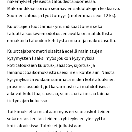
näkemykset yleisestä taloudesta Suomessa.
Makroindikaattori on seuraavien saldolukujen keskiarvo:
Suomen talous ja työttömyys (molemmat seur. 12 kk).
Kuluttajien luottamus- ym. indikaattorien sekä
taloutta koskevien odotusten avulla on mahdollista
ennakoida talouden kehitystä mikro- ja makrotasolla.
Kuluttajabarometri sisältää edellä mainittujen
kysymysten lisäksi myös joukon kysymyksiä
kotitalouksien kulutus-, säästö-, sijoitus- ja
lainanottoaikomuksista useisiin eri kohteisiin. Näistä
kysymyksistä voidaan summata niiden kotitalouksien
prosenttiosuudet, jotka varmasti tai mahdollisesti
aikovat kuluttaa, säästää, sijoittaa tai ottaa lainaa
tietyn ajan kuluessa.
Tutkimuksella mitataan myös eri sijoituskohteiden
sekä erilaisten laitteiden ja yhteyksien yleisyyttä
kotitalouksissa. Tulokset julkaistaan