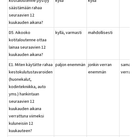
kotitaloutenne pystyy
kyllä
kyllä
säästämään rahaa
seuraavien 12
kuukauden aikana?
D5. Aikooko
kyllä, varmasti
mahdollisesti
kotitaloutenne ottaa
lainaa seuraavien 12
kuukauden aikana?
E1. Miten käytätte rahaa
paljon enemmän
jonkin verran
saman
kestokulutustavaroiden
enemmän
verran
(huonekalut,
kodintekniikka, auto
yms.) hankintaan
seuraavien 12
kuukauden aikana
verrattuna viimeksi
kuluneisiin 12
kuukauteen?