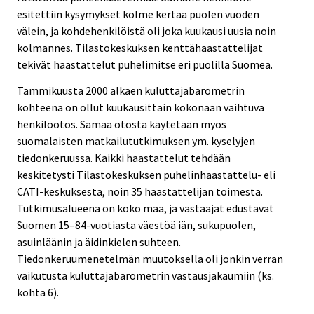
esitettiin kysymykset kolme kertaa puolen vuoden
välein, ja kohdehenkilöistä oli joka kuukausi uusia noin
kolmannes. Tilastokeskuksen kenttähaastattelijat
tekivät haastattelut puhelimitse eri puolilla Suomea.
Tammikuusta 2000 alkaen kuluttajabarometrin
kohteena on ollut kuukausittain kokonaan vaihtuva
henkilöotos. Samaa otosta käytetään myös
suomalaisten matkailututkimuksen ym. kyselyjen
tiedonkeruussa. Kaikki haastattelut tehdään
keskitetysti Tilastokeskuksen puhelinhaastattelu- eli
CATI-keskuksesta, noin 35 haastattelijan toimesta.
Tutkimusalueena on koko maa, ja vastaajat edustavat
Suomen 15–84-vuotiasta väestöä iän, sukupuolen,
asuinläänin ja äidinkielen suhteen.
Tiedonkeruumenetelmän muutoksella oli jonkin verran
vaikutusta kuluttajabarometrin vastausjakaumiin (ks.
kohta 6).