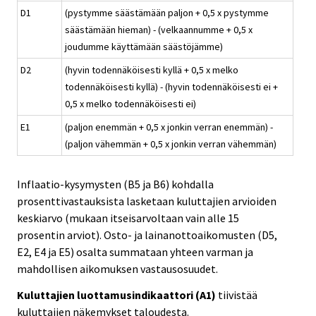
D1
(pystymme säästämään paljon + 0,5 x pystymme
säästämään hieman) - (velkaannumme + 0,5 x
joudumme käyttämään säästöjämme)
D2
(hyvin todennäköisesti kyllä + 0,5 x melko
todennäköisesti kyllä) - (hyvin todennäköisesti ei +
0,5 x melko todennäköisesti ei)
E1
(paljon enemmän + 0,5 x jonkin verran enemmän) -
(paljon vähemmän + 0,5 x jonkin verran vähemmän)
Inflaatio-kysymysten (B5 ja B6) kohdalla
prosenttivastauksista lasketaan kuluttajien arvioiden
keskiarvo (mukaan itseisarvoltaan vain alle 15
prosentin arviot). Osto- ja lainanottoaikomusten (D5,
E2, E4 ja E5) osalta summataan yhteen varman ja
mahdollisen aikomuksen vastausosuudet.
Kuluttajien luottamusindikaattori (A1)
tiivistää
kuluttajien näkemykset taloudesta.