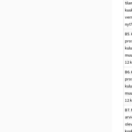
tila
kuu
ver
nyt
B5.
pros
kulu
muu
12 
B6.
pros
kulu
muu
12 
B7. 
arvi
ole
kuu