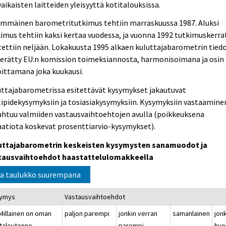
aikaisten laitteiden yleisyyttä kotitalouksissa.
immäinen barometritutkimus tehtiin marraskuussa 1987. Aluksi
imus tehtiin kaksi kertaa vuodessa, ja vuonna 1992 tutkimuskerra
ettiin neljään. Lokakuusta 1995 alkaen kuluttajabarometrin tied
kerätty EU:n komission toimeksiannosta, harmonisoimana ja osin
ittamana joka kuukausi.
uttajabarometrissa esitettävät kysymykset jakautuvat
ipidekysymyksiin ja tosiasiakysymyksiin. Kysymyksiin vastaamine
ahtuu valmiiden vastausvaihtoehtojen avulla (poikkeuksena
aatiota koskevat prosenttiarvio-kysymykset).
uttajabarometrin keskeisten kysymysten sanamuodot ja
tausvaihtoehdot haastattelulomakkeella
a taulukko suurempana
ymys
Vastausvaihtoehdot
 Millainen on oman
paljon parempi
jonkin verran
samanlainen
jon
italoutenne
parempi
huo