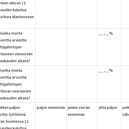
nteen olevan 12
kauden kuluttua
rattuna tilanteeseen
?
 Kuinka monta
_ _ , _ %
enttia arvioitte
ttajahintojen
ttuneen viimeisten
kuukauden aikana?
 Kuinka monta
_ _ , _ %
enttia arvioitte
ttajahintojen
ttuvan seuraavien
kuukauden aikana?
Miten paljon
paljon enemmän
jonkin verran
yhtä paljon
jon
oitte työttömiä
enemmän
vä
van Suomessa 12
kauden kuluttua