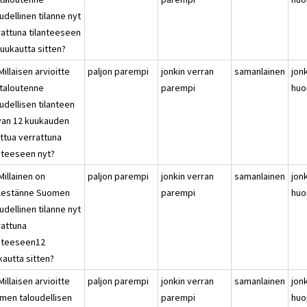
udellinen tilanne nyt
rattuna tilanteeseen
kuukautta sitten?
Millaisen arvioitte
paljon parempi
jonkin verran
samanlainen
jon
italoutenne
parempi
huo
udellisen tilanteen
van 12 kuukauden
uttua verrattuna
anteeseen nyt?
Millainen on
paljon parempi
jonkin verran
samanlainen
jon
lestänne Suomen
parempi
huo
udellinen tilanne nyt
rattuna
anteeseen12
kautta sitten?
Millaisen arvioitte
paljon parempi
jonkin verran
samanlainen
jon
men taloudellisen
parempi
huo