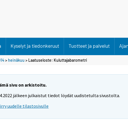
a
Kyselyt ja tiedonkeruut
Tuotteet ja palvelut
Aja
014
>
heinäkuu
> Laatuseloste: Kuluttajabarometri
ämä sivu on arkistoitu.
.4.2022 jälkeen julkaistut tiedot löydät uudistetulta sivustolta.
iirry uudelle tilastosivulle