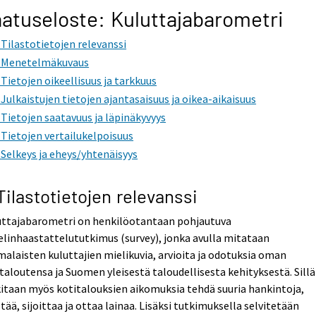
atuseloste: Kuluttajabarometri
. Tilastotietojen relevanssi
. Menetelmäkuvaus
. Tietojen oikeellisuus ja tarkkuus
. Julkaistujen tietojen ajantasaisuus ja oikea-aikaisuus
. Tietojen saatavuus ja läpinäkyvyys
. Tietojen vertailukelpoisuus
. Selkeys ja eheys/yhtenäisyys
 Tilastotietojen relevanssi
uttajabarometri on henkilöotantaan pohjautuva
linhaastattelututkimus (survey), jonka avulla mitataan
alaisten kuluttajien mielikuvia, arvioita ja odotuksia oman
taloutensa ja Suomen yleisestä taloudellisesta kehityksestä. Sillä
itaan myös kotitalouksien aikomuksia tehdä suuria hankintoja,
tää, sijoittaa ja ottaa lainaa. Lisäksi tutkimuksella selvitetään