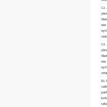
C2. 
ylei
til
nii
nyt 
sää
C3. 
ylei
til
nii
nyt 
otta
D1.
vai
par
kot
raha