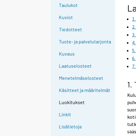
g
Taulukot
La
t
Kuviot
1
o
a
2
Tiedotteet
n
3
o
Tuote- ja palvelutarjonta
4
t
5
Kuvaus
h
6
e
Laatuselosteet
7
r
s
Menetelmäselosteet
1.
e
Käsitteet ja määritelmät
r
Kul
v
puhe
Luokitukset
i
suom
c
Linkit
koti
e
tutk
Lisätietoja
.
sääs