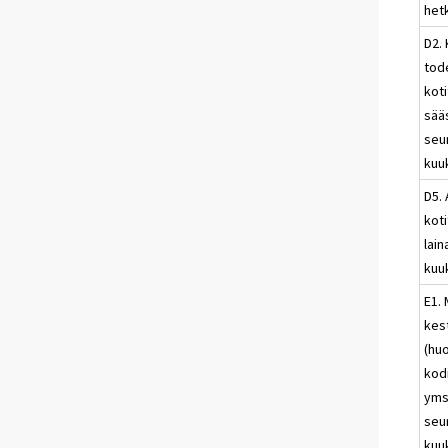
het
D2.
tod
kot
sää
seu
kuu
D5.
kot
lai
kuu
E1. 
kes
(hu
kod
yms
seu
kuu