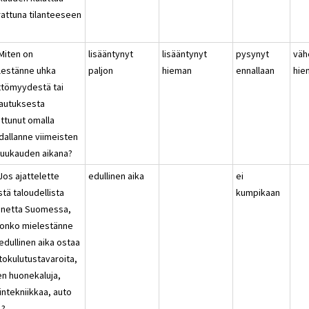
rattuna tilanteeseen
?
 Miten on
lisääntynyt
lisääntynyt
pysynyt
väh
lestänne uhka
paljon
hieman
ennallaan
hie
ttömyydestä tai
autuksesta
ttunut omalla
dallanne viimeisten
kuukauden aikana?
Jos ajattelette
edullinen aika
ei
stä taloudellista
kumpikaan
annetta Suomessa,
n onko mielestänne
edullinen aika ostaa
tokulutustavaroita,
en huonekaluja,
intekniikkaa, auto
.?