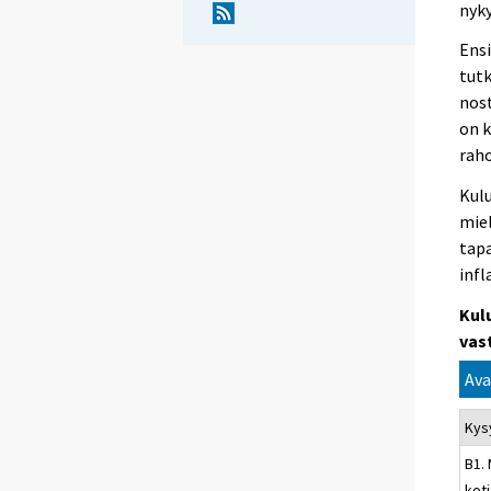
nyky
Ens
tutk
nost
on 
raho
Kul
miel
tap
infl
Kul
vas
Ava
Kys
B1.
kot