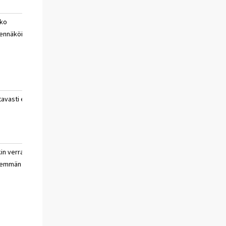
ko
hyvin
ei
ennäköisesti
todennäköisesti
osaa
ei
sanoa
tavasti ei
ei
ei
osaa
sanoa
kin verran
paljon
ei
hemmän
vähemmän
osaa
sanoa