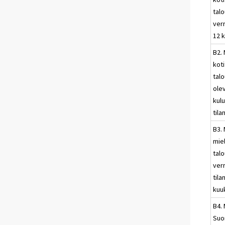
talo
ver
12 
B2. 
kot
talo
ole
kul
til
B3. 
mie
talo
ver
til
kuu
B4. 
Suo