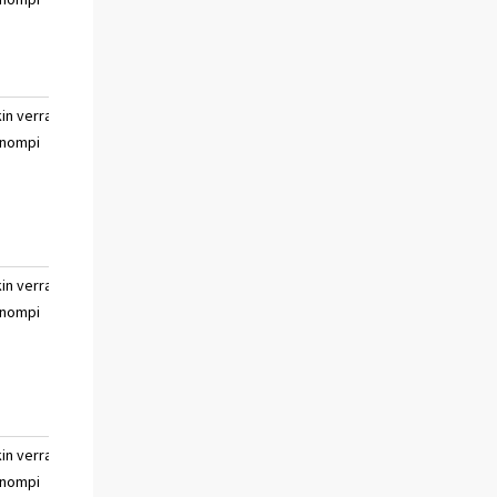
sanoa
kin verran
paljon huonompi
ei
nompi
osaa
sanoa
kin verran
paljon huonompi
ei
nompi
osaa
sanoa
kin verran
paljon huonompi
ei
nompi
osaa