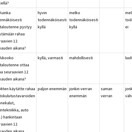
kellä?
 Kuinka
hyvin
melko
mel
ennäköisesti
todennäköisesti
todennäköisesti
tod
italoutenne pystyy
kyllä
kyllä
ei
stämään rahaa
raavien 12
kauden aikana?
 Aikooko
kyllä, varmasti
mahdollisesti
luul
italoutenne ottaa
naa seuraavien 12
kauden aikana?
Miten käytätte rahaa
paljon enemmän
jonkin verran
saman
jon
tokulutustavaroiden
enemmän
verran
vä
onekalut,
intekniikka, auto
.) hankintaan
raavien 12
kauden aikana