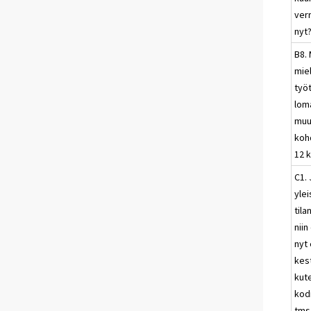
ver
nyt
B8.
mie
työ
lom
muu
koh
12 
C1. 
ylei
til
nii
nyt 
kes
kut
kod
tms