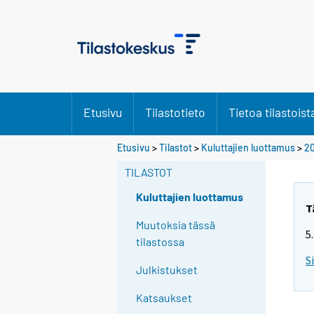
Etusivu
Tilastotieto
Tietoa tilastoist
Y
Etusivu
>
Tilastot
>
Kuluttajien luottamus
>
2
o
TILASTOT
u
a
Kuluttajien luottamus
r
T
e
Muutoksia tässä
5
m
tilastossa
o
S
Julkistukset
v
i
Katsaukset
n