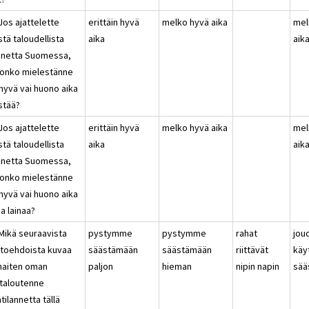
Jos ajattelette
erittäin hyvä
melko hyvä aika
mel
stä taloudellista
aika
aik
annetta Suomessa,
n onko mielestänne
hyvä vai huono aika
stää?
Jos ajattelette
erittäin hyvä
melko hyvä aika
mel
stä taloudellista
aika
aik
annetta Suomessa,
n onko mielestänne
hyvä vai huono aika
a lainaa?
 Mikä seuraavista
pystymme
pystymme
rahat
jo
htoehdoista kuvaa
säästämään
säästämään
riittävät
käy
haiten oman
paljon
hieman
nipin napin
sää
italoutenne
tilannetta tällä