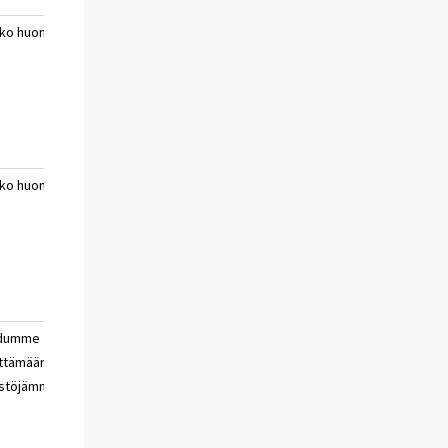
ko huono
erittäin huono
ei
a
aika
osaa
sanoa
ko huono
erittäin huono
ei
a
aika
osaa
sanoa
udumme
velkaannumme
ei
ttämään
osaa
stöjämme
sanoa