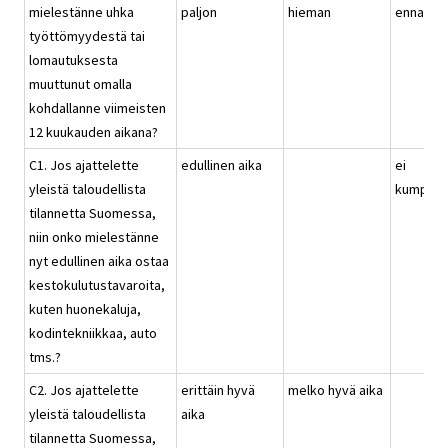
mielestänne uhka
paljon
hieman
ennallaa
työttömyydestä tai
lomautuksesta
muuttunut omalla
kohdallanne viimeisten
12 kuukauden aikana?
C1. Jos ajattelette
edullinen aika
ei
yleistä taloudellista
kumpika
tilannetta Suomessa,
niin onko mielestänne
nyt edullinen aika ostaa
kestokulutustavaroita,
kuten huonekaluja,
kodintekniikkaa, auto
tms.?
C2. Jos ajattelette
erittäin hyvä
melko hyvä aika
yleistä taloudellista
aika
tilannetta Suomessa,