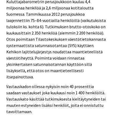
Kuluttajabarometrin perusjoukkoon kuuluu 4,4
miljoonaa henkilöä ja 2,6 miljoonaa kotitaloutta
Suomessa. Tammikuussa 2012 perusjoukkoa
laajennettiin 75–84-vuotiailla henkilöillä (vaikutuksista
tuloksiin ks. kohta 6). Tutkimuksen brutto-otoskoko on
kuukausittain 2 350 henkilöä (aiemmin 2 200 henkilöä).
Otos poimitaan Tilastokeskuksen väestötietokannasta
systemaattista satunnaisotantaa (SYS) käyttäen.
Kehikon lajittelujärjestys noudattaa maantieteellistä
väestötiheyttä. Poiminta voidaan rinnastaa
yksinkertaisen satunnaisotannan käyttöön sillä
lisäyksellä, että otos on maantieteellisesti
itsepainottuva.
Vastauskadon ollessa nykyisin noin 40 prosenttia
saadaan vastaukset joka kuukausi noin 1 400 henkilöltä.
Vastauskato käsittää tutkimuksesta kieltäytyneiden tai
muuten estyneiden lisäksi henkilöt, joita ei onnistuttu
tavoittamaan.