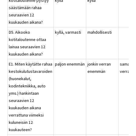
kotitaloutenne pystyy
kyllä
kyllä
säästämään rahaa
seuraavien 12
kuukauden aikana?
D5. Aikooko
kyllä, varmasti
mahdollisesti
kotitaloutenne ottaa
lainaa seuraavien 12
kuukauden aikana?
E1. Miten käytätte rahaa
paljon enemmän
jonkin verran
saman
kestokulutustavaroiden
enemmän
verran
(huonekalut,
kodintekniikka, auto
yms.) hankintaan
seuraavien 12
kuukauden aikana
verrattuna viimeksi
kuluneisiin 12
kuukauteen?