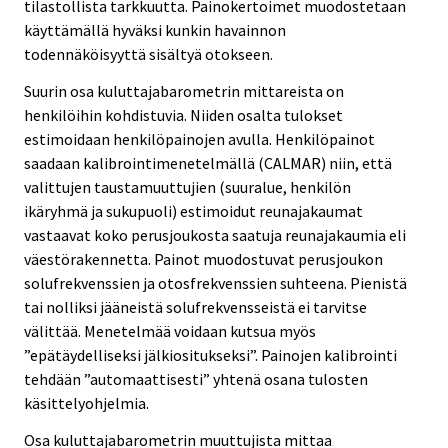
tilastollista tarkkuutta. Painokertoimet muodostetaan
käyttämällä hyväksi kunkin havainnon
todennäköisyyttä sisältyä otokseen.
Suurin osa kuluttajabarometrin mittareista on
henkilöihin kohdistuvia. Niiden osalta tulokset
estimoidaan henkilöpainojen avulla. Henkilöpainot
saadaan kalibrointimenetelmällä (CALMAR) niin, että
valittujen taustamuuttujien (suuralue, henkilön
ikäryhmä ja sukupuoli) estimoidut reunajakaumat
vastaavat koko perusjoukosta saatuja reunajakaumia eli
väestörakennetta. Painot muodostuvat perusjoukon
solufrekvenssien ja otosfrekvenssien suhteena. Pienistä
tai nolliksi jääneistä solufrekvensseistä ei tarvitse
välittää. Menetelmää voidaan kutsua myös
”epätäydelliseksi jälkiositukseksi”. Painojen kalibrointi
tehdään ”automaattisesti” yhtenä osana tulosten
käsittelyohjelmia.
Osa kuluttajabarometrin muuttujista mittaa