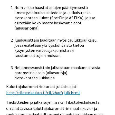
Noin viikko haastattelujen päättymisestä
ilmestyvät kuukausitiedote ja -julkaisu sekä
tietokantataulukot (StatFin ja ASTIKA), joissa
esitetään koko maata koskevat tiedot
(aikasarjoina).
Kuukausittain laaditaan myös taulukkojulkaisu,
jossa esitetään yksityiskohtaista tietoa
kysymysten vastausjakaumista eri
taustamuuttujien mukaan.
Neljännesvuosittain julkaistaan maakunnittaisia
barometritietoja (aikasarjoja)
tietokantataulukkoina.
Kuluttajabarometrin tarkat julkaisuajat:
http://tilastokeskus.fi/til/kbar/tjulk.html
.
Tiedotteiden ja julkaisujen lisäksi Tilastokeskuksesta
on tilattavissa kuluttajabarometrin muuta kuvio- ja
taulukkomateriaalia. Barometriaineistoa voidaan myös