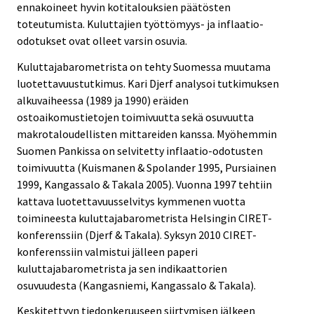
ennakoineet hyvin kotitalouksien päätösten
toteutumista. Kuluttajien työttömyys- ja inflaatio-
odotukset ovat olleet varsin osuvia.
Kuluttajabarometrista on tehty Suomessa muutama
luotettavuustutkimus. Kari Djerf analysoi tutkimuksen
alkuvaiheessa (1989 ja 1990) eräiden
ostoaikomustietojen toimivuutta sekä osuvuutta
makrotaloudellisten mittareiden kanssa. Myöhemmin
Suomen Pankissa on selvitetty inflaatio-odotusten
toimivuutta (Kuismanen & Spolander 1995, Pursiainen
1999, Kangassalo & Takala 2005). Vuonna 1997 tehtiin
kattava luotettavuusselvitys kymmenen vuotta
toimineesta kuluttajabarometrista Helsingin CIRET-
konferenssiin (Djerf & Takala). Syksyn 2010 CIRET-
konferenssiin valmistui jälleen paperi
kuluttajabarometrista ja sen indikaattorien
osuvuudesta (Kangasniemi, Kangassalo & Takala).
Keskitettyyn tiedonkeruuseen siirtymisen jälkeen