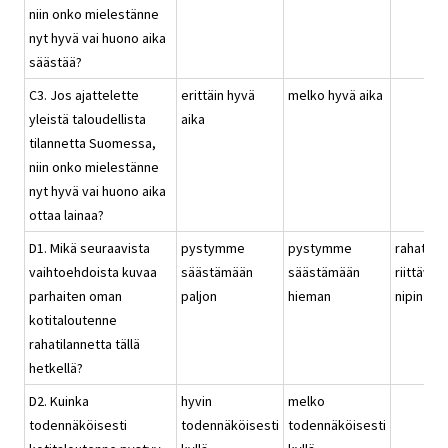
niin onko mielestänne
nyt hyvä vai huono aika
säästää?
C3. Jos ajattelette
erittäin hyvä
melko hyvä aika
yleistä taloudellista
aika
tilannetta Suomessa,
niin onko mielestänne
nyt hyvä vai huono aika
ottaa lainaa?
D1. Mikä seuraavista
pystymme
pystymme
rahat
vaihtoehdoista kuvaa
säästämään
säästämään
riittävät
parhaiten oman
paljon
hieman
nipin nap
kotitaloutenne
rahatilannetta tällä
hetkellä?
D2. Kuinka
hyvin
melko
todennäköisesti
todennäköisesti
todennäköisesti