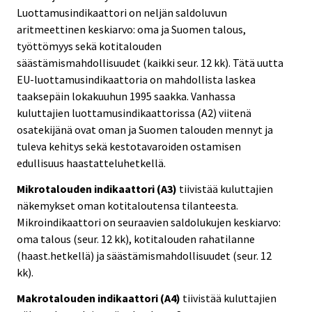
Luottamusindikaattori on neljän saldoluvun
aritmeettinen keskiarvo: oma ja Suomen talous,
työttömyys sekä kotitalouden
säästämismahdollisuudet (kaikki seur. 12 kk). Tätä uutta
EU-luottamusindikaattoria on mahdollista laskea
taaksepäin lokakuuhun 1995 saakka. Vanhassa
kuluttajien luottamusindikaattorissa (A2) viitenä
osatekijänä ovat oman ja Suomen talouden mennyt ja
tuleva kehitys sekä kestotavaroiden ostamisen
edullisuus haastatteluhetkellä.
Mikrotalouden indikaattori (A3)
tiivistää kuluttajien
näkemykset oman kotitaloutensa tilanteesta.
Mikroindikaattori on seuraavien saldolukujen keskiarvo:
oma talous (seur. 12 kk), kotitalouden rahatilanne
(haast.hetkellä) ja säästämismahdollisuudet (seur. 12
kk).
Makrotalouden indikaattori (A4)
tiivistää kuluttajien