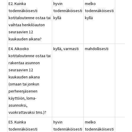
E2. Kuinka
hyvin
melko
todennäköisesti
todennäköisesti
todennäköisesti
kotitaloutenne ostaa tai
kyllä
kyllä
vaihtaa henkilöauton
seuraavien 12
kuukauden aikana?
E4. Aikooko
kyllä, varmasti
mahdollisesti
kotitaloutenne ostaa tai
rakentaa asunnon
seuraavien 12
kuukauden aikana
(omaan tai jonkun
perheenjäsenen
käyttöön, loma-
asunnoksi,
vuokrattavaksi tms.)?
E5. Kuinka
hyvin
melko
todennäköisesti
todennäköisesti
todennäköisesti