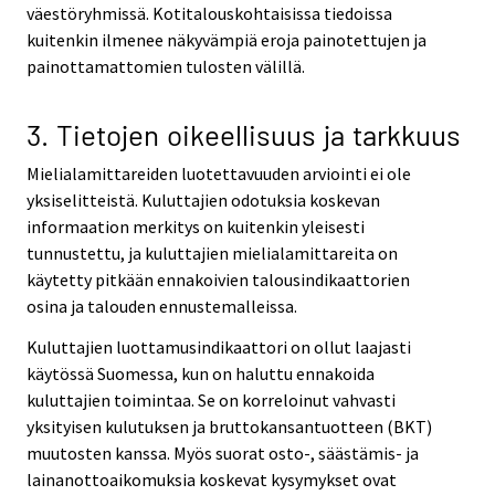
väestöryhmissä. Kotitalouskohtaisissa tiedoissa
kuitenkin ilmenee näkyvämpiä eroja painotettujen ja
painottamattomien tulosten välillä.
3. Tietojen oikeellisuus ja tarkkuus
Mielialamittareiden luotettavuuden arviointi ei ole
yksiselitteistä. Kuluttajien odotuksia koskevan
informaation merkitys on kuitenkin yleisesti
tunnustettu, ja kuluttajien mielialamittareita on
käytetty pitkään ennakoivien talousindikaattorien
osina ja talouden ennustemalleissa.
Kuluttajien luottamusindikaattori on ollut laajasti
käytössä Suomessa, kun on haluttu ennakoida
kuluttajien toimintaa. Se on korreloinut vahvasti
yksityisen kulutuksen ja bruttokansantuotteen (BKT)
muutosten kanssa. Myös suorat osto-, säästämis- ja
lainanottoaikomuksia koskevat kysymykset ovat