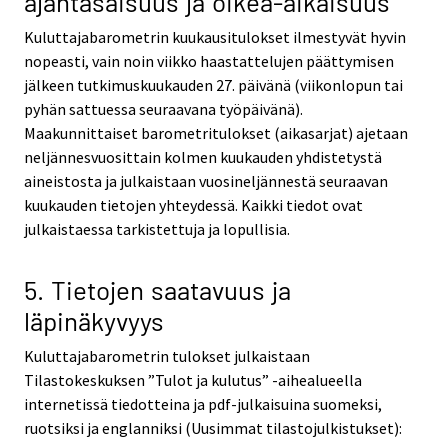
ajantasaisuus ja oikea-aikaisuus
Kuluttajabarometrin kuukausitulokset ilmestyvät hyvin
nopeasti, vain noin viikko haastattelujen päättymisen
jälkeen tutkimuskuukauden 27. päivänä (viikonlopun tai
pyhän sattuessa seuraavana työpäivänä).
Maakunnittaiset barometritulokset (aikasarjat) ajetaan
neljännesvuosittain kolmen kuukauden yhdistetystä
aineistosta ja julkaistaan vuosineljännestä seuraavan
kuukauden tietojen yhteydessä. Kaikki tiedot ovat
julkaistaessa tarkistettuja ja lopullisia.
5. Tietojen saatavuus ja
läpinäkyvyys
Kuluttajabarometrin tulokset julkaistaan
Tilastokeskuksen ”Tulot ja kulutus” -aihealueella
internetissä tiedotteina ja pdf-julkaisuina suomeksi,
ruotsiksi ja englanniksi (Uusimmat tilastojulkistukset):