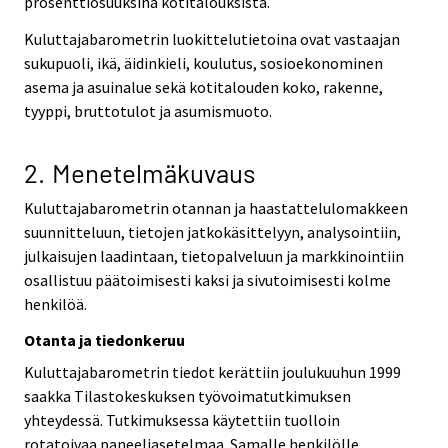
prosenttiosuuksina kotitalouksista.
Kuluttajabarometrin luokittelutietoina ovat vastaajan
sukupuoli, ikä, äidinkieli, koulutus, sosioekonominen
asema ja asuinalue sekä kotitalouden koko, rakenne,
tyyppi, bruttotulot ja asumismuoto.
2. Menetelmäkuvaus
Kuluttajabarometrin otannan ja haastattelulomakkeen
suunnitteluun, tietojen jatkokäsittelyyn, analysointiin,
julkaisujen laadintaan, tietopalveluun ja markkinointiin
osallistuu päätoimisesti kaksi ja sivutoimisesti kolme
henkilöä.
Otanta ja tiedonkeruu
Kuluttajabarometrin tiedot kerättiin joulukuuhun 1999
saakka Tilastokeskuksen työvoimatutkimuksen
yhteydessä. Tutkimuksessa käytettiin tuolloin
rotatoivaa paneeliasetelmaa. Samalle henkilölle