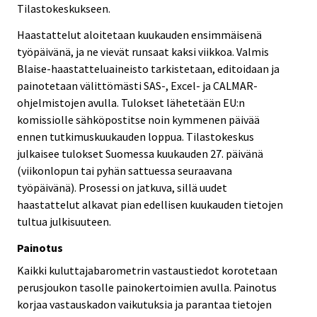
Tilastokeskukseen.
Haastattelut aloitetaan kuukauden ensimmäisenä
työpäivänä, ja ne vievät runsaat kaksi viikkoa. Valmis
Blaise-haastatteluaineisto tarkistetaan, editoidaan ja
painotetaan välittömästi SAS-, Excel- ja CALMAR-
ohjelmistojen avulla. Tulokset lähetetään EU:n
komissiolle sähköpostitse noin kymmenen päivää
ennen tutkimuskuukauden loppua. Tilastokeskus
julkaisee tulokset Suomessa kuukauden 27. päivänä
(viikonlopun tai pyhän sattuessa seuraavana
työpäivänä). Prosessi on jatkuva, sillä uudet
haastattelut alkavat pian edellisen kuukauden tietojen
tultua julkisuuteen.
Painotus
Kaikki kuluttajabarometrin vastaustiedot korotetaan
perusjoukon tasolle painokertoimien avulla. Painotus
korjaa vastauskadon vaikutuksia ja parantaa tietojen