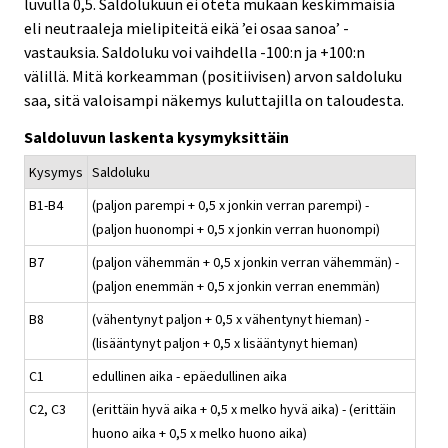
luvulla 0,5. Saldolukuun ei oteta mukaan keskimmäisiä
eli neutraaleja mielipiteitä eikä ’ei osaa sanoa’ -
vastauksia. Saldoluku voi vaihdella -100:n ja +100:n
välillä. Mitä korkeamman (positiivisen) arvon saldoluku
saa, sitä valoisampi näkemys kuluttajilla on taloudesta.
Saldoluvun laskenta kysymyksittäin
Kysymys
Saldoluku
B1-B4
(paljon parempi + 0,5 x jonkin verran parempi) -
(paljon huonompi + 0,5 x jonkin verran huonompi)
B7
(paljon vähemmän + 0,5 x jonkin verran vähemmän) -
(paljon enemmän + 0,5 x jonkin verran enemmän)
B8
(vähentynyt paljon + 0,5 x vähentynyt hieman) -
(lisääntynyt paljon + 0,5 x lisääntynyt hieman)
C1
edullinen aika - epäedullinen aika
C2, C3
(erittäin hyvä aika + 0,5 x melko hyvä aika) - (erittäin
huono aika + 0,5 x melko huono aika)