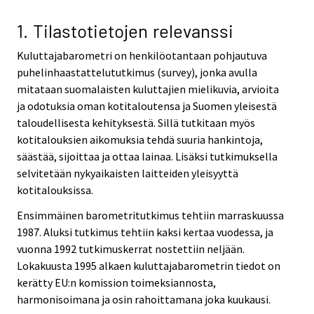
v
i
1. Tilastotietojen relevanssi
c
Kuluttajabarometri on henkilöotantaan pohjautuva
e
puhelinhaastattelututkimus (survey), jonka avulla
.
mitataan suomalaisten kuluttajien mielikuvia, arvioita
ja odotuksia oman kotitaloutensa ja Suomen yleisestä
taloudellisesta kehityksestä. Sillä tutkitaan myös
kotitalouksien aikomuksia tehdä suuria hankintoja,
säästää, sijoittaa ja ottaa lainaa. Lisäksi tutkimuksella
selvitetään nykyaikaisten laitteiden yleisyyttä
kotitalouksissa.
Ensimmäinen barometritutkimus tehtiin marraskuussa
1987. Aluksi tutkimus tehtiin kaksi kertaa vuodessa, ja
vuonna 1992 tutkimuskerrat nostettiin neljään.
Lokakuusta 1995 alkaen kuluttajabarometrin tiedot on
kerätty EU:n komission toimeksiannosta,
harmonisoimana ja osin rahoittamana joka kuukausi.