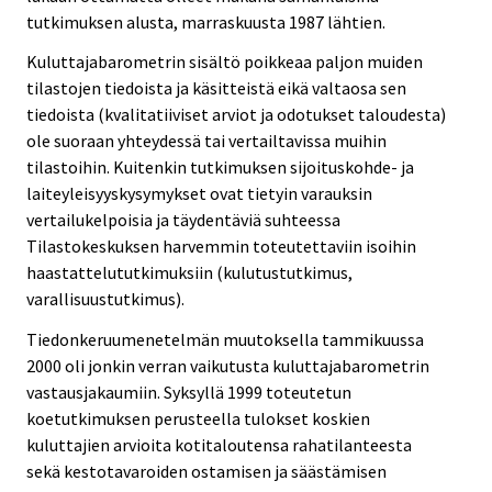
tutkimuksen alusta, marraskuusta 1987 lähtien.
Kuluttajabarometrin sisältö poikkeaa paljon muiden
tilastojen tiedoista ja käsitteistä eikä valtaosa sen
tiedoista (kvalitatiiviset arviot ja odotukset taloudesta)
ole suoraan yhteydessä tai vertailtavissa muihin
tilastoihin. Kuitenkin tutkimuksen sijoituskohde- ja
laiteyleisyyskysymykset ovat tietyin varauksin
vertailukelpoisia ja täydentäviä suhteessa
Tilastokeskuksen harvemmin toteutettaviin isoihin
haastattelututkimuksiin (kulutustutkimus,
varallisuustutkimus).
Tiedonkeruumenetelmän muutoksella tammikuussa
2000 oli jonkin verran vaikutusta kuluttajabarometrin
vastausjakaumiin. Syksyllä 1999 toteutetun
koetutkimuksen perusteella tulokset koskien
kuluttajien arvioita kotitaloutensa rahatilanteesta
sekä kestotavaroiden ostamisen ja säästämisen