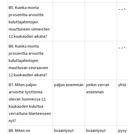
B5. Kuinka monta
_ _ , _ %
prosenttia arvioitte
kuluttajahintojen
muuttuneen viimeisten
12 kuukauden aikana?
B6. Kuinka monta
_ _ , _ %
prosenttia arvioitte
kuluttajahintojen
muuttuvan seuraavien
12 kuukauden aikana?
B7. Miten paljon
paljon enemmän
jonkin verran
yhtä pal
arvioitte työttömiä
enemmän
olevan Suomessa 12
kuukauden kuluttua
verrattuna tilanteeseen
nyt?
B8. Miten on
lisääntynyt
lisääntynyt
pysynyt