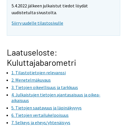
e
5.4.2022 jälkeen julkaistut tiedot löydät
m
uudistetulta sivustolta.
o
v
Siirry uudelle tilastosivulle
i
n
g
t
Laatuseloste:
o
Kuluttajabarometri
a
n
1. Tilastotietojen relevanssi
o
2. Menetelmäkuvaus
t
3. Tietojen oikeellisuus ja tarkkuus
h
4. Julkaistujen tietojen ajantasaisuus ja oikea-
e
aikaisuus
r
5. Tietojen saatavuus ja läpinäkyvyys
s
6. Tietojen vertailukelpoisuus
e
7. Selkeys ja eheys/yhtenäisyys
r