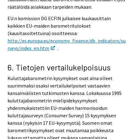
räätälöidä asiakkaan tarpeiden mukaan.
EU:n komission DG ECFIN julkaisee kuukausittain
kaikkien EU-maiden barometritulokset
(kausitasoitettuina) osoitteessa:
http://ec.europa.eu/economy_finance/db_indicators/su
rveys/index_en.htm
.
6. Tietojen vertailukelpoisuus
Kuluttajabarometrin kysymykset ovat aina olleet
suurimmaksi osaksi vertailukelpoiset vastaavien
kansainvälisten tutkimusten kanssa. Lokakuussa 1995
kuluttajabarometrin mielipidekysymykset
yhdenmukaistettiin EU-maiden harmonisoidun
kuluttajasurveyn (Consumer Survey) 15 kysymyksen
kanssa (nykyisin 17 EU-kysymystä). Suomen omat
barometrikysymykset ovat muutamaa poikkeusta
lukuun ottamatta olleet mukana samanlaisina