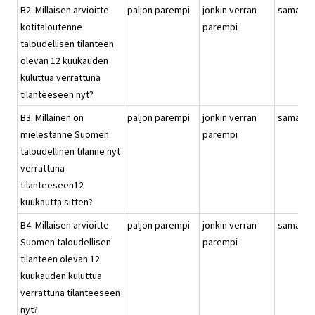
B2. Millaisen arvioitte
paljon parempi
jonkin verran
samanla
kotitaloutenne
parempi
taloudellisen tilanteen
olevan 12 kuukauden
kuluttua verrattuna
tilanteeseen nyt?
B3. Millainen on
paljon parempi
jonkin verran
samanla
mielestänne Suomen
parempi
taloudellinen tilanne nyt
verrattuna
tilanteeseen12
kuukautta sitten?
B4. Millaisen arvioitte
paljon parempi
jonkin verran
samanla
Suomen taloudellisen
parempi
tilanteen olevan 12
kuukauden kuluttua
verrattuna tilanteeseen
nyt?