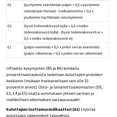
D1
(pystymme säästämään paljon + 0,5 x pystymme
säästämään hieman) - (velkaannumme + 0,5 x
joudumme käyttämään säästöjämme)
D2
(hyvin todennäköisesti kyllä + 0,5 x melko
todennäköisesti kyllä) - (hyvin todennäköisesti ei +
0,5 x melko todennäköisesti ei)
E1
(paljon enemmän + 0,5 x jonkin verran enemmän) -
(paljon vähemmän + 0,5 x jonkin verran vähemmän)
Inflaatio-kysymysten (B5 ja B6) kohdalla
prosenttivastauksista lasketaan kuluttajien arvioiden
keskiarvo (mukaan itseisarvoltaan vain alle 15
prosentin arviot). Osto- ja lainanottoaikomusten (D5,
E2, E4 ja E5) osalta summataan yhteen varman ja
mahdollisen aikomuksen vastausosuudet.
Kuluttajien luottamusindikaattori (A1)
tiivistää
kuluttajien näkemykset taloudesta.