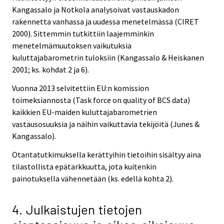
Kangassalo ja Notkola analysoivat vastauskadon
rakennetta vanhassa ja uudessa menetelmässä (CIRET
2000). Sittemmin tutkittiin laajemminkin
menetelmämuutoksen vaikutuksia
kuluttajabarometrin tuloksiin (Kangassalo & Heiskanen
2001; ks. kohdat 2 ja 6).
Vuonna 2013 selvitettiin EU:n komission
toimeksiannosta (Task force on quality of BCS data)
kaikkien EU-maiden kuluttajabarometrien
vastausosuuksia ja näihin vaikuttavia tekijöitä (Junes &
Kangassalo).
Otantatutkimuksella kerättyihin tietoihin sisältyy aina
tilastollista epätarkkuutta, jota kuitenkin
painotuksella vähennetään (ks. edellä kohta 2).
4. Julkaistujen tietojen