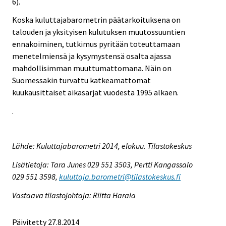
6).
Koska kuluttajabarometrin päätarkoituksena on
talouden ja yksityisen kulutuksen muutossuuntien
ennakoiminen, tutkimus pyritään toteuttamaan
menetelmiensä ja kysymystensä osalta ajassa
mahdollisimman muuttumattomana. Näin on
Suomessakin turvattu katkeamattomat
kuukausittaiset aikasarjat vuodesta 1995 alkaen.
.
Lähde: Kuluttajabarometri 2014, elokuu. Tilastokeskus
Lisätietoja: Tara Junes 029 551 3503, Pertti Kangassalo
029 551 3598,
kuluttaja.barometri@tilastokeskus.fi
Vastaava tilastojohtaja: Riitta Harala
Päivitetty 27.8.2014