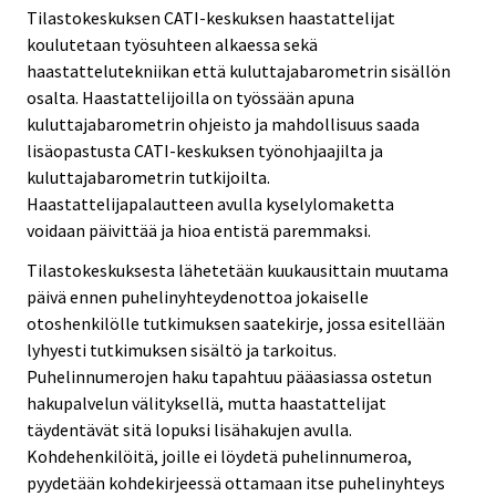
Tilastokeskuksen CATI-keskuksen haastattelijat
koulutetaan työsuhteen alkaessa sekä
haastattelutekniikan että kuluttajabarometrin sisällön
osalta. Haastattelijoilla on työssään apuna
kuluttajabarometrin ohjeisto ja mahdollisuus saada
lisäopastusta CATI-keskuksen työnohjaajilta ja
kuluttajabarometrin tutkijoilta.
Haastattelijapalautteen avulla kyselylomaketta
voidaan päivittää ja hioa entistä paremmaksi.
Tilastokeskuksesta lähetetään kuukausittain muutama
päivä ennen puhelinyhteydenottoa jokaiselle
otoshenkilölle tutkimuksen saatekirje, jossa esitellään
lyhyesti tutkimuksen sisältö ja tarkoitus.
Puhelinnumerojen haku tapahtuu pääasiassa ostetun
hakupalvelun välityksellä, mutta haastattelijat
täydentävät sitä lopuksi lisähakujen avulla.
Kohdehenkilöitä, joille ei löydetä puhelinnumeroa,
pyydetään kohdekirjeessä ottamaan itse puhelinyhteys