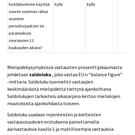
kotitaloutenne käyttää
kyllä
kyllä
suuren summan rahaa
asunnon
peruskorjauksiin tai -
parannuksiin
seuraavien 12
kuukauden aikana?
Mielipidekysymyksissä vastausten prosenttijakaumasta
johdetaan
saldoluku
, joka vastaa EU:n ”balance figure”
-mittaria. Saldoluku luonnehtii vastaajien
keskimääräistä mielipidettä tiettynä ajankohtana.
Saldolukujen tarkastelu aikasarjana kertoo mielialojen
muutoksista ajankohdasta toiseen.
Saldoluku saadaan myönteisten ja kielteisten
vastausosuuksien erotuksena painottamalla
äärivastauksia luvulla 1 ja maltillisempia vastauksia