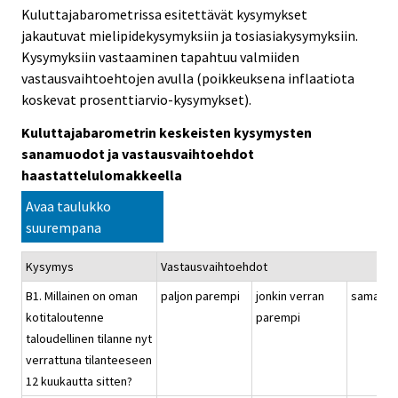
Kuluttajabarometrissa esitettävät kysymykset
jakautuvat mielipidekysymyksiin ja tosiasiakysymyksiin.
Kysymyksiin vastaaminen tapahtuu valmiiden
vastausvaihtoehtojen avulla (poikkeuksena inflaatiota
koskevat prosenttiarvio-kysymykset).
Kuluttajabarometrin keskeisten kysymysten
sanamuodot ja vastausvaihtoehdot
haastattelulomakkeella
Avaa taulukko
suurempana
Kysymys
Vastausvaihtoehdot
B1. Millainen on oman
paljon parempi
jonkin verran
samanla
kotitaloutenne
parempi
taloudellinen tilanne nyt
verrattuna tilanteeseen
12 kuukautta sitten?