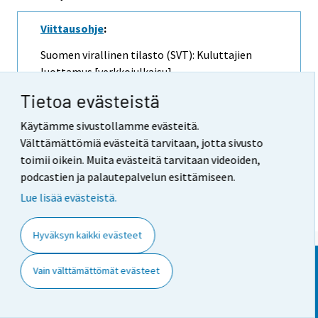
Viittausohje
:
Suomen virallinen tilasto (SVT): Kuluttajien
luottamus [verkkojulkaisu].
ISSN=2669-8862.
Elokuu
2014, Laatuseloste:
Tietoa evästeistä
Kuluttajabarometri . Helsinki: Tilastokeskus
[viitattu: 8.8.2026].
Käytämme sivustollamme evästeitä.
Saantitapa:
Välttämättömiä evästeitä tarvitaan, jotta sivusto
https://stat.fi/til/kbar/2014/08/kbar_2014_08
toimii oikein. Muita evästeitä tarvitaan videoiden,
_2014-08-27_laa_001_fi.html
podcastien ja palautepalvelun esittämiseen.
Lue lisää evästeistä.
Hyväksyn kaikki evästeet
Vain välttämättömät evästeet