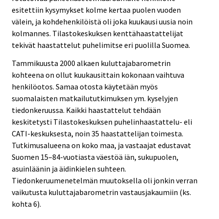
esitettiin kysymykset kolme kertaa puolen vuoden
välein, ja kohdehenkilöistä oli joka kuukausi uusia noin
kolmannes. Tilastokeskuksen kenttähaastattelijat
tekivät haastattelut puhelimitse eri puolilla Suomea.
Tammikuusta 2000 alkaen kuluttajabarometrin
kohteena on ollut kuukausittain kokonaan vaihtuva
henkilöotos. Samaa otosta käytetään myös
suomalaisten matkailututkimuksen ym. kyselyjen
tiedonkeruussa. Kaikki haastattelut tehdään
keskitetysti Tilastokeskuksen puhelinhaastattelu- eli
CATI-keskuksesta, noin 35 haastattelijan toimesta.
Tutkimusalueena on koko maa, ja vastaajat edustavat
Suomen 15–84-vuotiasta väestöä iän, sukupuolen,
asuinläänin ja äidinkielen suhteen.
Tiedonkeruumenetelmän muutoksella oli jonkin verran
vaikutusta kuluttajabarometrin vastausjakaumiin (ks.
kohta 6).