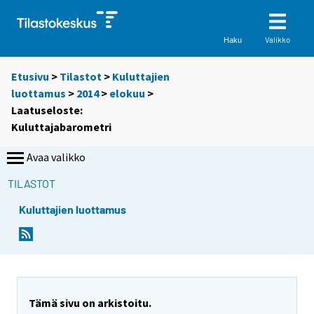
Valikko
Haku
Etusivu
>
Tilastot
>
Kuluttajien
luottamus
>
2014
>
elokuu
>
Laatuseloste:
Kuluttajabarometri
Avaa valikko
TILASTOT
Kuluttajien luottamus
Y
o
u
a
r
Tämä sivu on arkistoitu.