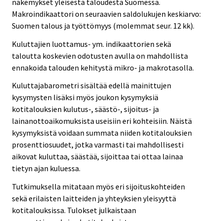
näkemykset yleisestä taloudesta Suomessa.
Makroindikaattori on seuraavien saldolukujen keskiarvo:
Suomen talous ja työttömyys (molemmat seur. 12 kk).
Kuluttajien luottamus- ym. indikaattorien sekä
taloutta koskevien odotusten avulla on mahdollista
ennakoida talouden kehitystä mikro- ja makrotasolla.
Kuluttajabarometri sisältää edellä mainittujen
kysymysten lisäksi myös joukon kysymyksiä
kotitalouksien kulutus-, säästö-, sijoitus- ja
lainanottoaikomuksista useisiin eri kohteisiin. Näistä
kysymyksistä voidaan summata niiden kotitalouksien
prosenttiosuudet, jotka varmasti tai mahdollisesti
aikovat kuluttaa, säästää, sijoittaa tai ottaa lainaa
tietyn ajan kuluessa.
Tutkimuksella mitataan myös eri sijoituskohteiden
sekä erilaisten laitteiden ja yhteyksien yleisyyttä
kotitalouksissa. Tulokset julkaistaan