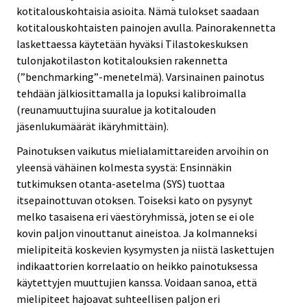
kotitalouskohtaisia asioita. Nämä tulokset saadaan
kotitalouskohtaisten painojen avulla. Painorakennetta
laskettaessa käytetään hyväksi Tilastokeskuksen
tulonjakotilaston kotitalouksien rakennetta
(”benchmarking”-menetelmä). Varsinainen painotus
tehdään jälkiosittamalla ja lopuksi kalibroimalla
(reunamuuttujina suuralue ja kotitalouden
jäsenlukumäärät ikäryhmittäin).
Painotuksen vaikutus mielialamittareiden arvoihin on
yleensä vähäinen kolmesta syystä: Ensinnäkin
tutkimuksen otanta-asetelma (SYS) tuottaa
itsepainottuvan otoksen. Toiseksi kato on pysynyt
melko tasaisena eri väestöryhmissä, joten se ei ole
kovin paljon vinouttanut aineistoa. Ja kolmanneksi
mielipiteitä koskevien kysymysten ja niistä laskettujen
indikaattorien korrelaatio on heikko painotuksessa
käytettyjen muuttujien kanssa. Voidaan sanoa, että
mielipiteet hajoavat suhteellisen paljon eri