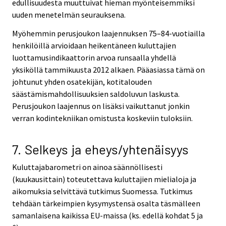
edullisuudesta muuttuivat hieman myönteisemmiksi
uuden menetelmän seurauksena.
Myöhemmin perusjoukon laajennuksen 75–84-vuotiailla
henkilöillä arvioidaan heikentäneen kuluttajien
luottamusindikaattorin arvoa runsaalla yhdellä
yksiköllä tammikuusta 2012 alkaen. Pääasiassa tämä on
johtunut yhden osatekijän, kotitalouden
säästämismahdollisuuksien saldoluvun laskusta.
Perusjoukon laajennus on lisäksi vaikuttanut jonkin
verran kodintekniikan omistusta koskeviin tuloksiin.
7. Selkeys ja eheys/yhtenäisyys
Kuluttajabarometri on ainoa säännöllisesti
(kuukausittain) toteutettava kuluttajien mielialoja ja
aikomuksia selvittävä tutkimus Suomessa. Tutkimus
tehdään tärkeimpien kysymystensä osalta täsmälleen
samanlaisena kaikissa EU-maissa (ks. edellä kohdat 5 ja