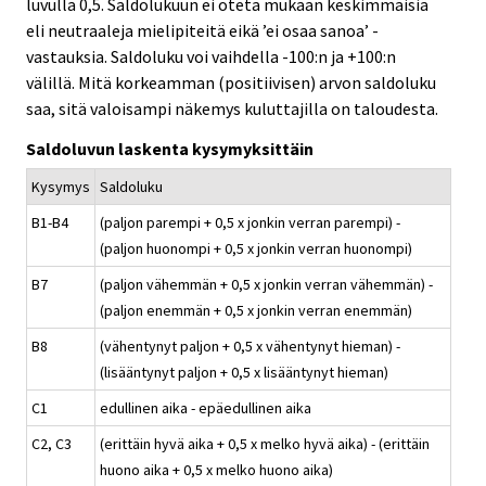
luvulla 0,5. Saldolukuun ei oteta mukaan keskimmäisiä
eli neutraaleja mielipiteitä eikä ’ei osaa sanoa’ -
vastauksia. Saldoluku voi vaihdella -100:n ja +100:n
välillä. Mitä korkeamman (positiivisen) arvon saldoluku
saa, sitä valoisampi näkemys kuluttajilla on taloudesta.
Saldoluvun laskenta kysymyksittäin
Kysymys
Saldoluku
B1-B4
(paljon parempi + 0,5 x jonkin verran parempi) -
(paljon huonompi + 0,5 x jonkin verran huonompi)
B7
(paljon vähemmän + 0,5 x jonkin verran vähemmän) -
(paljon enemmän + 0,5 x jonkin verran enemmän)
B8
(vähentynyt paljon + 0,5 x vähentynyt hieman) -
(lisääntynyt paljon + 0,5 x lisääntynyt hieman)
C1
edullinen aika - epäedullinen aika
C2, C3
(erittäin hyvä aika + 0,5 x melko hyvä aika) - (erittäin
huono aika + 0,5 x melko huono aika)