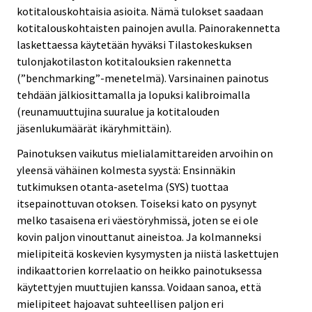
kotitalouskohtaisia asioita. Nämä tulokset saadaan
kotitalouskohtaisten painojen avulla. Painorakennetta
laskettaessa käytetään hyväksi Tilastokeskuksen
tulonjakotilaston kotitalouksien rakennetta
(”benchmarking”-menetelmä). Varsinainen painotus
tehdään jälkiosittamalla ja lopuksi kalibroimalla
(reunamuuttujina suuralue ja kotitalouden
jäsenlukumäärät ikäryhmittäin).
Painotuksen vaikutus mielialamittareiden arvoihin on
yleensä vähäinen kolmesta syystä: Ensinnäkin
tutkimuksen otanta-asetelma (SYS) tuottaa
itsepainottuvan otoksen. Toiseksi kato on pysynyt
melko tasaisena eri väestöryhmissä, joten se ei ole
kovin paljon vinouttanut aineistoa. Ja kolmanneksi
mielipiteitä koskevien kysymysten ja niistä laskettujen
indikaattorien korrelaatio on heikko painotuksessa
käytettyjen muuttujien kanssa. Voidaan sanoa, että
mielipiteet hajoavat suhteellisen paljon eri