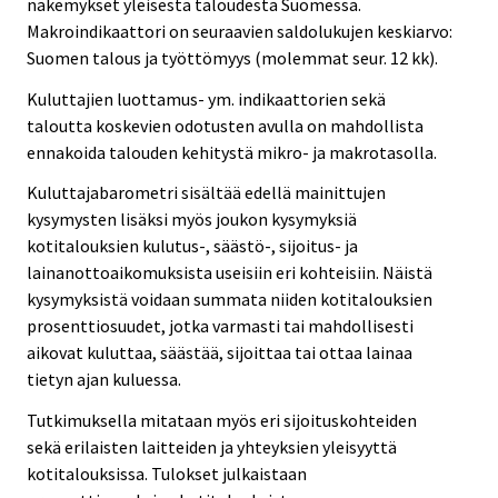
näkemykset yleisestä taloudesta Suomessa.
Makroindikaattori on seuraavien saldolukujen keskiarvo:
Suomen talous ja työttömyys (molemmat seur. 12 kk).
Kuluttajien luottamus- ym. indikaattorien sekä
taloutta koskevien odotusten avulla on mahdollista
ennakoida talouden kehitystä mikro- ja makrotasolla.
Kuluttajabarometri sisältää edellä mainittujen
kysymysten lisäksi myös joukon kysymyksiä
kotitalouksien kulutus-, säästö-, sijoitus- ja
lainanottoaikomuksista useisiin eri kohteisiin. Näistä
kysymyksistä voidaan summata niiden kotitalouksien
prosenttiosuudet, jotka varmasti tai mahdollisesti
aikovat kuluttaa, säästää, sijoittaa tai ottaa lainaa
tietyn ajan kuluessa.
Tutkimuksella mitataan myös eri sijoituskohteiden
sekä erilaisten laitteiden ja yhteyksien yleisyyttä
kotitalouksissa. Tulokset julkaistaan