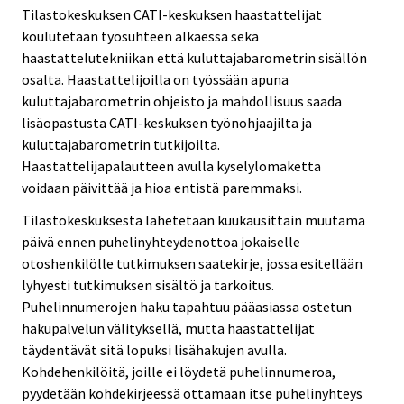
Tilastokeskuksen CATI-keskuksen haastattelijat
koulutetaan työsuhteen alkaessa sekä
haastattelutekniikan että kuluttajabarometrin sisällön
osalta. Haastattelijoilla on työssään apuna
kuluttajabarometrin ohjeisto ja mahdollisuus saada
lisäopastusta CATI-keskuksen työnohjaajilta ja
kuluttajabarometrin tutkijoilta.
Haastattelijapalautteen avulla kyselylomaketta
voidaan päivittää ja hioa entistä paremmaksi.
Tilastokeskuksesta lähetetään kuukausittain muutama
päivä ennen puhelinyhteydenottoa jokaiselle
otoshenkilölle tutkimuksen saatekirje, jossa esitellään
lyhyesti tutkimuksen sisältö ja tarkoitus.
Puhelinnumerojen haku tapahtuu pääasiassa ostetun
hakupalvelun välityksellä, mutta haastattelijat
täydentävät sitä lopuksi lisähakujen avulla.
Kohdehenkilöitä, joille ei löydetä puhelinnumeroa,
pyydetään kohdekirjeessä ottamaan itse puhelinyhteys