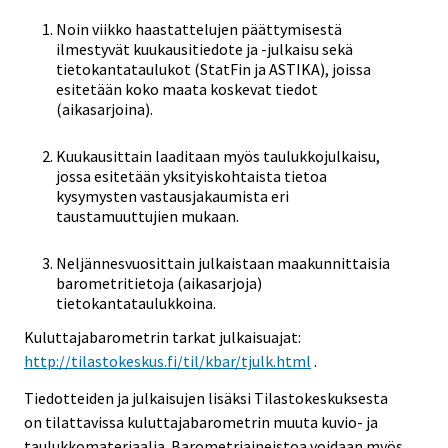
Noin viikko haastattelujen päättymisestä
ilmestyvät kuukausitiedote ja -julkaisu sekä
tietokantataulukot (StatFin ja ASTIKA), joissa
esitetään koko maata koskevat tiedot
(aikasarjoina).
Kuukausittain laaditaan myös taulukkojulkaisu,
jossa esitetään yksityiskohtaista tietoa
kysymysten vastausjakaumista eri
taustamuuttujien mukaan.
Neljännesvuosittain julkaistaan maakunnittaisia
barometritietoja (aikasarjoja)
tietokantataulukkoina.
Kuluttajabarometrin tarkat julkaisuajat:
http://tilastokeskus.fi/til/kbar/tjulk.html
.
Tiedotteiden ja julkaisujen lisäksi Tilastokeskuksesta
on tilattavissa kuluttajabarometrin muuta kuvio- ja
taulukkomateriaalia. Barometriaineistoa voidaan myös