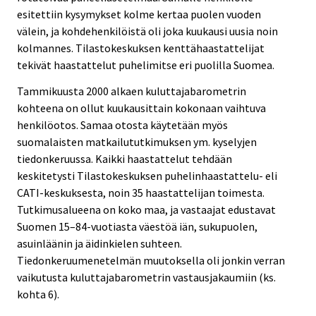
esitettiin kysymykset kolme kertaa puolen vuoden
välein, ja kohdehenkilöistä oli joka kuukausi uusia noin
kolmannes. Tilastokeskuksen kenttähaastattelijat
tekivät haastattelut puhelimitse eri puolilla Suomea.
Tammikuusta 2000 alkaen kuluttajabarometrin
kohteena on ollut kuukausittain kokonaan vaihtuva
henkilöotos. Samaa otosta käytetään myös
suomalaisten matkailututkimuksen ym. kyselyjen
tiedonkeruussa. Kaikki haastattelut tehdään
keskitetysti Tilastokeskuksen puhelinhaastattelu- eli
CATI-keskuksesta, noin 35 haastattelijan toimesta.
Tutkimusalueena on koko maa, ja vastaajat edustavat
Suomen 15–84-vuotiasta väestöä iän, sukupuolen,
asuinläänin ja äidinkielen suhteen.
Tiedonkeruumenetelmän muutoksella oli jonkin verran
vaikutusta kuluttajabarometrin vastausjakaumiin (ks.
kohta 6).