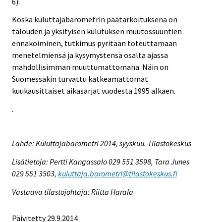
6).
Koska kuluttajabarometrin päätarkoituksena on
talouden ja yksityisen kulutuksen muutossuuntien
ennakoiminen, tutkimus pyritään toteuttamaan
menetelmiensä ja kysymystensä osalta ajassa
mahdollisimman muuttumattomana. Näin on
Suomessakin turvattu katkeamattomat
kuukausittaiset aikasarjat vuodesta 1995 alkaen.
.
Lähde: Kuluttajabarometri 2014, syyskuu. Tilastokeskus
Lisätietoja: Pertti Kangassalo 029 551 3598, Tara Junes
029 551 3503,
kuluttaja.barometri@tilastokeskus.fi
Vastaava tilastojohtaja: Riitta Harala
Päivitetty 29.9.2014