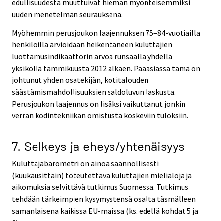
edullisuudesta muuttuivat hieman myönteisemmiksi
uuden menetelmän seurauksena.
Myöhemmin perusjoukon laajennuksen 75–84-vuotiailla
henkilöillä arvioidaan heikentäneen kuluttajien
luottamusindikaattorin arvoa runsaalla yhdellä
yksiköllä tammikuusta 2012 alkaen. Pääasiassa tämä on
johtunut yhden osatekijän, kotitalouden
säästämismahdollisuuksien saldoluvun laskusta.
Perusjoukon laajennus on lisäksi vaikuttanut jonkin
verran kodintekniikan omistusta koskeviin tuloksiin.
7. Selkeys ja eheys/yhtenäisyys
Kuluttajabarometri on ainoa säännöllisesti
(kuukausittain) toteutettava kuluttajien mielialoja ja
aikomuksia selvittävä tutkimus Suomessa. Tutkimus
tehdään tärkeimpien kysymystensä osalta täsmälleen
samanlaisena kaikissa EU-maissa (ks. edellä kohdat 5 ja