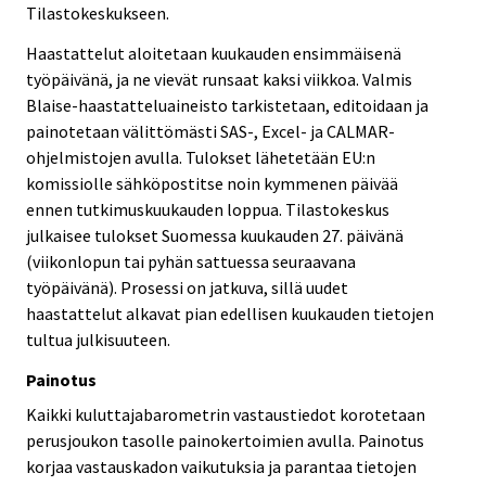
Tilastokeskukseen.
Haastattelut aloitetaan kuukauden ensimmäisenä
työpäivänä, ja ne vievät runsaat kaksi viikkoa. Valmis
Blaise-haastatteluaineisto tarkistetaan, editoidaan ja
painotetaan välittömästi SAS-, Excel- ja CALMAR-
ohjelmistojen avulla. Tulokset lähetetään EU:n
komissiolle sähköpostitse noin kymmenen päivää
ennen tutkimuskuukauden loppua. Tilastokeskus
julkaisee tulokset Suomessa kuukauden 27. päivänä
(viikonlopun tai pyhän sattuessa seuraavana
työpäivänä). Prosessi on jatkuva, sillä uudet
haastattelut alkavat pian edellisen kuukauden tietojen
tultua julkisuuteen.
Painotus
Kaikki kuluttajabarometrin vastaustiedot korotetaan
perusjoukon tasolle painokertoimien avulla. Painotus
korjaa vastauskadon vaikutuksia ja parantaa tietojen