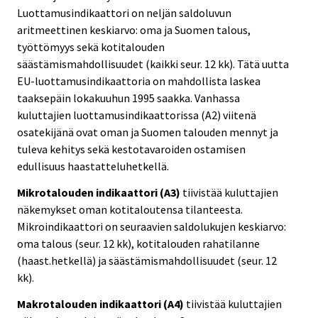
Luottamusindikaattori on neljän saldoluvun
aritmeettinen keskiarvo: oma ja Suomen talous,
työttömyys sekä kotitalouden
säästämismahdollisuudet (kaikki seur. 12 kk). Tätä uutta
EU-luottamusindikaattoria on mahdollista laskea
taaksepäin lokakuuhun 1995 saakka. Vanhassa
kuluttajien luottamusindikaattorissa (A2) viitenä
osatekijänä ovat oman ja Suomen talouden mennyt ja
tuleva kehitys sekä kestotavaroiden ostamisen
edullisuus haastatteluhetkellä.
Mikrotalouden indikaattori (A3)
tiivistää kuluttajien
näkemykset oman kotitaloutensa tilanteesta.
Mikroindikaattori on seuraavien saldolukujen keskiarvo:
oma talous (seur. 12 kk), kotitalouden rahatilanne
(haast.hetkellä) ja säästämismahdollisuudet (seur. 12
kk).
Makrotalouden indikaattori (A4)
tiivistää kuluttajien