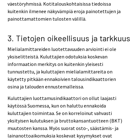
väestöryhmissä. Kotitalouskohtaisissa tiedoissa
kuitenkin ilmenee näkyvämpiä eroja painotettujen ja
painottamattomien tulosten välillä.
3. Tietojen oikeellisuus ja tarkkuus
Mielialamittareiden luotettavuuden arviointi ei ole
yksiselitteistä. Kuluttajien odotuksia koskevan
informaation merkitys on kuitenkin yleisesti
tunnustettu, ja kuluttajien mielialamittareita on
käytetty pitkään ennakoivien talousindikaattorien
osina ja talouden ennustemalleissa.
Kuluttajien luottamusindikaattori on ollut laajasti
käytössä Suomessa, kun on haluttu ennakoida
kuluttajien toimintaa. Se on korreloinut vahvasti
yksityisen kulutuksen ja bruttokansantuotteen (BKT)
muutosten kanssa. Myös suorat osto-, säästämis- ja
lainanottoaikomuksia koskevat kysymykset ovat