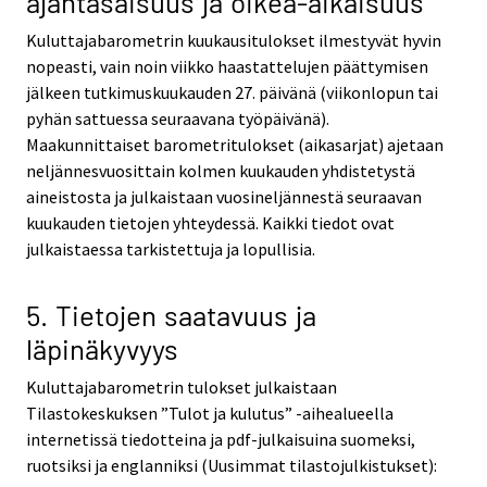
ajantasaisuus ja oikea-aikaisuus
Kuluttajabarometrin kuukausitulokset ilmestyvät hyvin
nopeasti, vain noin viikko haastattelujen päättymisen
jälkeen tutkimuskuukauden 27. päivänä (viikonlopun tai
pyhän sattuessa seuraavana työpäivänä).
Maakunnittaiset barometritulokset (aikasarjat) ajetaan
neljännesvuosittain kolmen kuukauden yhdistetystä
aineistosta ja julkaistaan vuosineljännestä seuraavan
kuukauden tietojen yhteydessä. Kaikki tiedot ovat
julkaistaessa tarkistettuja ja lopullisia.
5. Tietojen saatavuus ja
läpinäkyvyys
Kuluttajabarometrin tulokset julkaistaan
Tilastokeskuksen ”Tulot ja kulutus” -aihealueella
internetissä tiedotteina ja pdf-julkaisuina suomeksi,
ruotsiksi ja englanniksi (Uusimmat tilastojulkistukset):