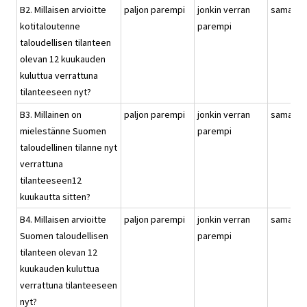
B2. Millaisen arvioitte
paljon parempi
jonkin verran
samanla
kotitaloutenne
parempi
taloudellisen tilanteen
olevan 12 kuukauden
kuluttua verrattuna
tilanteeseen nyt?
B3. Millainen on
paljon parempi
jonkin verran
samanla
mielestänne Suomen
parempi
taloudellinen tilanne nyt
verrattuna
tilanteeseen12
kuukautta sitten?
B4. Millaisen arvioitte
paljon parempi
jonkin verran
samanla
Suomen taloudellisen
parempi
tilanteen olevan 12
kuukauden kuluttua
verrattuna tilanteeseen
nyt?