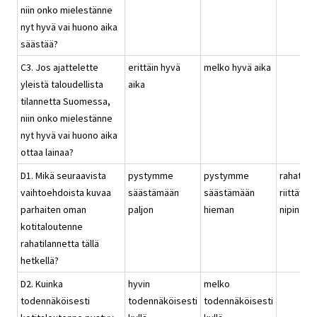
niin onko mielestänne
nyt hyvä vai huono aika
säästää?
C3. Jos ajattelette
erittäin hyvä
melko hyvä aika
yleistä taloudellista
aika
tilannetta Suomessa,
niin onko mielestänne
nyt hyvä vai huono aika
ottaa lainaa?
D1. Mikä seuraavista
pystymme
pystymme
rahat
vaihtoehdoista kuvaa
säästämään
säästämään
riittävät
parhaiten oman
paljon
hieman
nipin nap
kotitaloutenne
rahatilannetta tällä
hetkellä?
D2. Kuinka
hyvin
melko
todennäköisesti
todennäköisesti
todennäköisesti