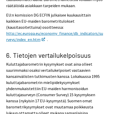
räätälöidä asiakkaan tarpeiden mukaan.
EU:n komission DG ECFIN julkaisee kuukausittain
kaikkien EU-maiden barometritulokset
(kausitasoitettuina) osoitteessa:
http://ec.europa.eu/economy_finance/db_indicators/su
rveys/index_en.htm
.
6. Tietojen vertailukelpoisuus
Kuluttajabarometrin kysymykset ovat aina olleet
suurimmaksi osaksi vertailukelpoiset vastaavien
kansainvälisten tutkimusten kanssa. Lokakuussa 1995
kuluttajabarometrin mielipidekysymykset
yhdenmukaistettiin EU-maiden harmonisoidun
kuluttajasurveyn (Consumer Survey) 15 kysymyksen
kanssa (nykyisin 17 EU-kysymystä). Suomen omat
barometrikysymykset ovat muutamaa poikkeusta
lukuun ottamatta olleet mukana samanlaisina