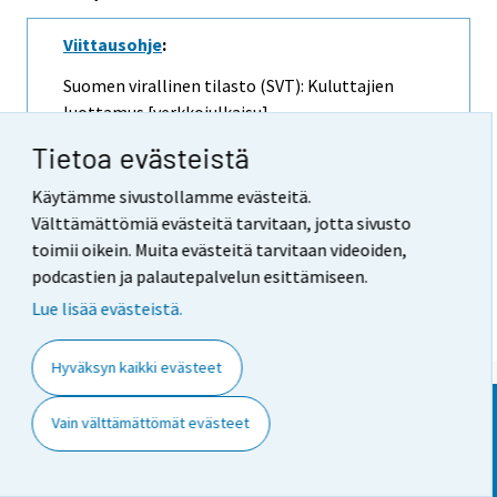
Viittausohje
:
Suomen virallinen tilasto (SVT): Kuluttajien
luottamus [verkkojulkaisu].
ISSN=2669-8862.
Syyskuu
2014, Laatuseloste:
Tietoa evästeistä
Kuluttajabarometri . Helsinki: Tilastokeskus
[viitattu: 8.8.2026].
Käytämme sivustollamme evästeitä.
Saantitapa:
Välttämättömiä evästeitä tarvitaan, jotta sivusto
https://stat.fi/til/kbar/2014/09/kbar_2014_09
toimii oikein. Muita evästeitä tarvitaan videoiden,
_2014-09-29_laa_001_fi.html
podcastien ja palautepalvelun esittämiseen.
Lue lisää evästeistä.
Hyväksyn kaikki evästeet
Vain välttämättömät evästeet