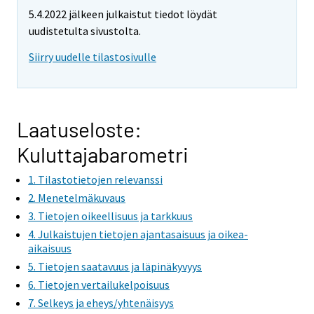
e
5.4.2022 jälkeen julkaistut tiedot löydät
m
uudistetulta sivustolta.
o
v
Siirry uudelle tilastosivulle
i
n
g
t
Laatuseloste:
o
Kuluttajabarometri
a
n
1. Tilastotietojen relevanssi
o
2. Menetelmäkuvaus
t
3. Tietojen oikeellisuus ja tarkkuus
h
4. Julkaistujen tietojen ajantasaisuus ja oikea-
e
aikaisuus
r
5. Tietojen saatavuus ja läpinäkyvyys
s
6. Tietojen vertailukelpoisuus
e
7. Selkeys ja eheys/yhtenäisyys
r