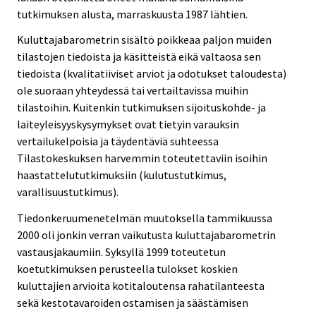
tutkimuksen alusta, marraskuusta 1987 lähtien.
Kuluttajabarometrin sisältö poikkeaa paljon muiden
tilastojen tiedoista ja käsitteistä eikä valtaosa sen
tiedoista (kvalitatiiviset arviot ja odotukset taloudesta)
ole suoraan yhteydessä tai vertailtavissa muihin
tilastoihin. Kuitenkin tutkimuksen sijoituskohde- ja
laiteyleisyyskysymykset ovat tietyin varauksin
vertailukelpoisia ja täydentäviä suhteessa
Tilastokeskuksen harvemmin toteutettaviin isoihin
haastattelututkimuksiin (kulutustutkimus,
varallisuustutkimus).
Tiedonkeruumenetelmän muutoksella tammikuussa
2000 oli jonkin verran vaikutusta kuluttajabarometrin
vastausjakaumiin. Syksyllä 1999 toteutetun
koetutkimuksen perusteella tulokset koskien
kuluttajien arvioita kotitaloutensa rahatilanteesta
sekä kestotavaroiden ostamisen ja säästämisen