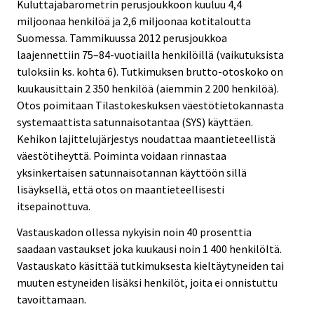
Kuluttajabarometrin perusjoukkoon kuuluu 4,4
miljoonaa henkilöä ja 2,6 miljoonaa kotitaloutta
Suomessa. Tammikuussa 2012 perusjoukkoa
laajennettiin 75–84-vuotiailla henkilöillä (vaikutuksista
tuloksiin ks. kohta 6). Tutkimuksen brutto-otoskoko on
kuukausittain 2 350 henkilöä (aiemmin 2 200 henkilöä).
Otos poimitaan Tilastokeskuksen väestötietokannasta
systemaattista satunnaisotantaa (SYS) käyttäen.
Kehikon lajittelujärjestys noudattaa maantieteellistä
väestötiheyttä. Poiminta voidaan rinnastaa
yksinkertaisen satunnaisotannan käyttöön sillä
lisäyksellä, että otos on maantieteellisesti
itsepainottuva.
Vastauskadon ollessa nykyisin noin 40 prosenttia
saadaan vastaukset joka kuukausi noin 1 400 henkilöltä.
Vastauskato käsittää tutkimuksesta kieltäytyneiden tai
muuten estyneiden lisäksi henkilöt, joita ei onnistuttu
tavoittamaan.