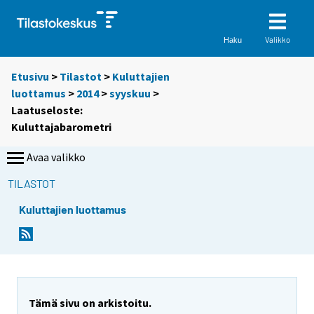
Valikko
Haku
Etusivu
>
Tilastot
>
Kuluttajien
luottamus
>
2014
>
syyskuu
>
Laatuseloste:
Kuluttajabarometri
Avaa valikko
TILASTOT
Kuluttajien luottamus
Y
o
u
a
r
Tämä sivu on arkistoitu.