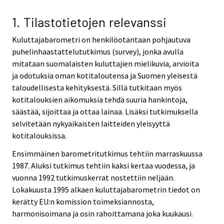
v
i
1. Tilastotietojen relevanssi
c
Kuluttajabarometri on henkilöotantaan pohjautuva
e
puhelinhaastattelututkimus (survey), jonka avulla
.
mitataan suomalaisten kuluttajien mielikuvia, arvioita
ja odotuksia oman kotitaloutensa ja Suomen yleisestä
taloudellisesta kehityksestä. Sillä tutkitaan myös
kotitalouksien aikomuksia tehdä suuria hankintoja,
säästää, sijoittaa ja ottaa lainaa. Lisäksi tutkimuksella
selvitetään nykyaikaisten laitteiden yleisyyttä
kotitalouksissa.
Ensimmäinen barometritutkimus tehtiin marraskuussa
1987. Aluksi tutkimus tehtiin kaksi kertaa vuodessa, ja
vuonna 1992 tutkimuskerrat nostettiin neljään.
Lokakuusta 1995 alkaen kuluttajabarometrin tiedot on
kerätty EU:n komission toimeksiannosta,
harmonisoimana ja osin rahoittamana joka kuukausi.