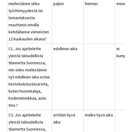
mielestänne uhka
paljon
hieman
ennallaa
työttömyydestä tai
lomautuksesta
muuttunut omalla
kohdallanne viimeisten
12 kuukauden aikana?
C1. Jos ajattelette
edullinen aika
ei
yleistä taloudellista
kumpika
tilannetta Suomessa,
niin onko mielestänne
nyt edullinen aika ostaa
kestokulutustavaroita,
kuten huonekaluja,
kodintekniikkaa, auto
tms.?
C2. Jos ajattelette
erittäin hyvä
melko hyvä aika
yleistä taloudellista
aika
tilannetta Suomessa,