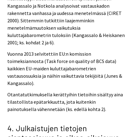
Kangassalo ja Notkola analysoivat vastauskadon
rakennetta vanhassa ja uudessa menetelmässä (CIRET
2000). Sittemmin tutkittiin laajemminkin
menetelmämuutoksen vaikutuksia
kuluttajabarometrin tuloksiin (Kangassalo & Heiskanen
2001; ks. kohdat 2 ja 6).
Vuonna 2013 selvitettiin EU:n komission
toimeksiannosta (Task force on quality of BCS data)
kaikkien EU-maiden kuluttajabarometrien
vastausosuuksia ja näihin vaikuttavia tekijöitä (Junes &
Kangassalo).
Otantatutkimuksella kerättyihin tietoihin sisältyy aina
tilastollista epätarkkuutta, jota kuitenkin
painotuksella vähennetään (ks. edellä kohta 2).
4. Julkaistujen tietojen