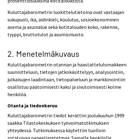
prosenttiosuuksina kotitalouksista.
Kuluttajabarometrin luokittelutietoina ovat vastaajan
sukupuoli, ikä, äidinkieli, koulutus, sosioekonominen
asema ja asuinalue sekä kotitalouden koko, rakenne,
tyyppi, bruttotulot ja asumismuoto.
2. Menetelmäkuvaus
Kuluttajabarometrin otannan ja haastattelulomakkeen
suunnitteluun, tietojen jatkokäsittelyyn, analysointiin,
julkaisujen laadintaan, tietopalveluun ja markkinointiin
osallistuu päätoimisesti kaksi ja sivutoimisesti kolme
henkilöä.
Otanta ja tiedonkeruu
Kuluttajabarometrin tiedot kerättiin joulukuuhun 1999
saakka Tilastokeskuksen työvoimatutkimuksen
yhteydessä. Tutkimuksessa käytettiin tuolloin
rotatoivaa paneeliasetelmaa. Samalle henkilölle