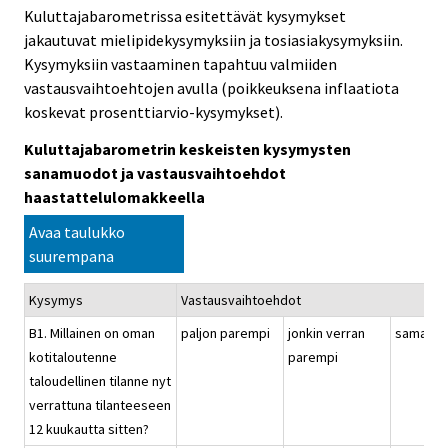
Kuluttajabarometrissa esitettävät kysymykset
jakautuvat mielipidekysymyksiin ja tosiasiakysymyksiin.
Kysymyksiin vastaaminen tapahtuu valmiiden
vastausvaihtoehtojen avulla (poikkeuksena inflaatiota
koskevat prosenttiarvio-kysymykset).
Kuluttajabarometrin keskeisten kysymysten
sanamuodot ja vastausvaihtoehdot
haastattelulomakkeella
Avaa taulukko
suurempana
Kysymys
Vastausvaihtoehdot
B1. Millainen on oman
paljon parempi
jonkin verran
samanla
kotitaloutenne
parempi
taloudellinen tilanne nyt
verrattuna tilanteeseen
12 kuukautta sitten?