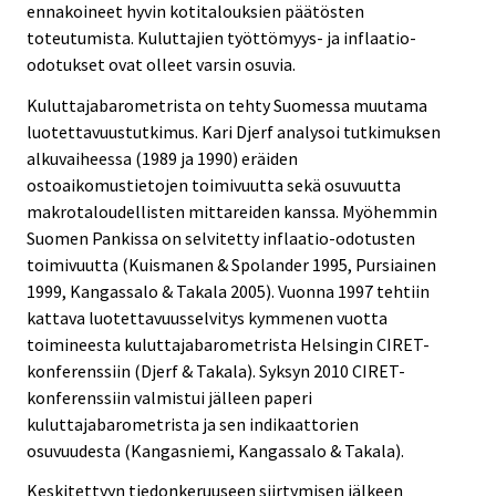
ennakoineet hyvin kotitalouksien päätösten
toteutumista. Kuluttajien työttömyys- ja inflaatio-
odotukset ovat olleet varsin osuvia.
Kuluttajabarometrista on tehty Suomessa muutama
luotettavuustutkimus. Kari Djerf analysoi tutkimuksen
alkuvaiheessa (1989 ja 1990) eräiden
ostoaikomustietojen toimivuutta sekä osuvuutta
makrotaloudellisten mittareiden kanssa. Myöhemmin
Suomen Pankissa on selvitetty inflaatio-odotusten
toimivuutta (Kuismanen & Spolander 1995, Pursiainen
1999, Kangassalo & Takala 2005). Vuonna 1997 tehtiin
kattava luotettavuusselvitys kymmenen vuotta
toimineesta kuluttajabarometrista Helsingin CIRET-
konferenssiin (Djerf & Takala). Syksyn 2010 CIRET-
konferenssiin valmistui jälleen paperi
kuluttajabarometrista ja sen indikaattorien
osuvuudesta (Kangasniemi, Kangassalo & Takala).
Keskitettyyn tiedonkeruuseen siirtymisen jälkeen