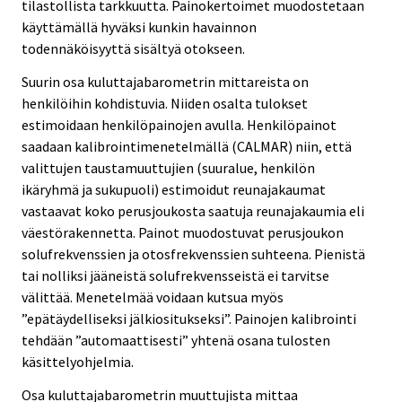
tilastollista tarkkuutta. Painokertoimet muodostetaan
käyttämällä hyväksi kunkin havainnon
todennäköisyyttä sisältyä otokseen.
Suurin osa kuluttajabarometrin mittareista on
henkilöihin kohdistuvia. Niiden osalta tulokset
estimoidaan henkilöpainojen avulla. Henkilöpainot
saadaan kalibrointimenetelmällä (CALMAR) niin, että
valittujen taustamuuttujien (suuralue, henkilön
ikäryhmä ja sukupuoli) estimoidut reunajakaumat
vastaavat koko perusjoukosta saatuja reunajakaumia eli
väestörakennetta. Painot muodostuvat perusjoukon
solufrekvenssien ja otosfrekvenssien suhteena. Pienistä
tai nolliksi jääneistä solufrekvensseistä ei tarvitse
välittää. Menetelmää voidaan kutsua myös
”epätäydelliseksi jälkiositukseksi”. Painojen kalibrointi
tehdään ”automaattisesti” yhtenä osana tulosten
käsittelyohjelmia.
Osa kuluttajabarometrin muuttujista mittaa