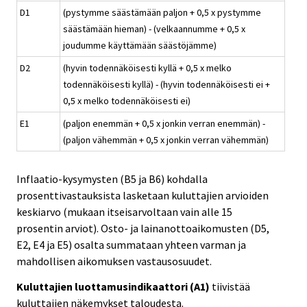
D1
(pystymme säästämään paljon + 0,5 x pystymme
säästämään hieman) - (velkaannumme + 0,5 x
joudumme käyttämään säästöjämme)
D2
(hyvin todennäköisesti kyllä + 0,5 x melko
todennäköisesti kyllä) - (hyvin todennäköisesti ei +
0,5 x melko todennäköisesti ei)
E1
(paljon enemmän + 0,5 x jonkin verran enemmän) -
(paljon vähemmän + 0,5 x jonkin verran vähemmän)
Inflaatio-kysymysten (B5 ja B6) kohdalla
prosenttivastauksista lasketaan kuluttajien arvioiden
keskiarvo (mukaan itseisarvoltaan vain alle 15
prosentin arviot). Osto- ja lainanottoaikomusten (D5,
E2, E4 ja E5) osalta summataan yhteen varman ja
mahdollisen aikomuksen vastausosuudet.
Kuluttajien luottamusindikaattori (A1)
tiivistää
kuluttajien näkemykset taloudesta.