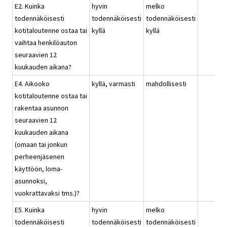
E2. Kuinka
hyvin
melko
todennäköisesti
todennäköisesti
todennäköisesti
kotitaloutenne ostaa tai
kyllä
kyllä
vaihtaa henkilöauton
seuraavien 12
kuukauden aikana?
E4. Aikooko
kyllä, varmasti
mahdollisesti
kotitaloutenne ostaa tai
rakentaa asunnon
seuraavien 12
kuukauden aikana
(omaan tai jonkun
perheenjäsenen
käyttöön, loma-
asunnoksi,
vuokrattavaksi tms.)?
E5. Kuinka
hyvin
melko
todennäköisesti
todennäköisesti
todennäköisesti