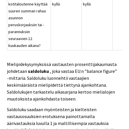
kotitaloutenne käyttää
kyllä
kyllä
suuren summan rahaa
asunnon
peruskorjauksiin tai -
parannuksiin
seuraavien 12
kuukauden aikana?
Mielipidekysymyksissä vastausten prosenttijakaumasta
johdetaan
saldoluku
, joka vastaa EU:n ”balance figure”
-mittaria. Saldoluku luonnehtii vastaajien
keskimääräistä mielipidettä tiettynä ajankohtana.
Saldolukujen tarkastelu aikasarjana kertoo mielialojen
muutoksista ajankohdasta toiseen.
Saldoluku saadaan myönteisten ja kielteisten
vastausosuuksien erotuksena painottamalla
äärivastauksia luvulla 1 ja maltillisempia vastauksia