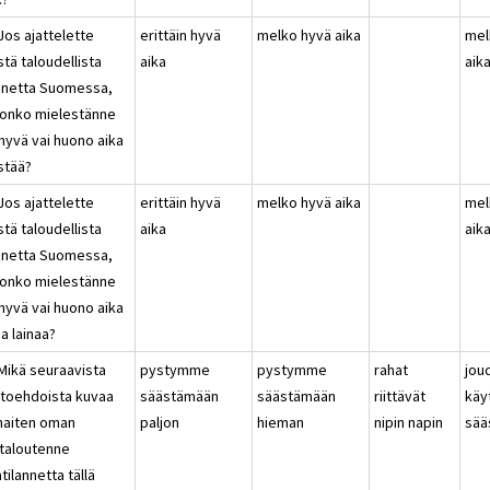
Jos ajattelette
erittäin hyvä
melko hyvä aika
mel
stä taloudellista
aika
aik
annetta Suomessa,
n onko mielestänne
hyvä vai huono aika
stää?
Jos ajattelette
erittäin hyvä
melko hyvä aika
mel
stä taloudellista
aika
aik
annetta Suomessa,
n onko mielestänne
hyvä vai huono aika
a lainaa?
 Mikä seuraavista
pystymme
pystymme
rahat
jo
htoehdoista kuvaa
säästämään
säästämään
riittävät
käy
haiten oman
paljon
hieman
nipin napin
sää
italoutenne
tilannetta tällä