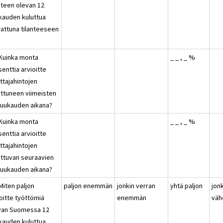
nteen olevan 12
kauden kuluttua
rattuna tilanteeseen
?
 Kuinka monta
_ _ , _ %
enttia arvioitte
ttajahintojen
ttuneen viimeisten
kuukauden aikana?
 Kuinka monta
_ _ , _ %
enttia arvioitte
ttajahintojen
ttuvan seuraavien
kuukauden aikana?
Miten paljon
paljon enemmän
jonkin verran
yhtä paljon
jon
oitte työttömiä
enemmän
vä
van Suomessa 12
kauden kuluttua