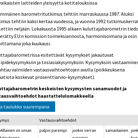
aikaisten laitteiden yleisyyttä kotitalouksissa.
immäinen barometritutkimus tehtiin marraskuussa 1987. Aluksi
imus tehtiin kaksi kertaa vuodessa, ja vuonna 1992 tutkimuskerra
ettiin neljään. Lokakuusta 1995 alkaen kuluttajabarometrin tied
kerätty EU:n komission toimeksiannosta, harmonisoimana ja osin
ittamana joka kuukausi.
uttajabarometrissa esitettävät kysymykset jakautuvat
ipidekysymyksiin ja tosiasiakysymyksiin. Kysymyksiin vastaamine
ahtuu valmiiden vastausvaihtoehtojen avulla (poikkeuksena
aatiota koskevat prosenttiarvio-kysymykset).
uttajabarometrin keskeisten kysymysten sanamuodot ja
tausvaihtoehdot haastattelulomakkeella
a taulukko suurempana
ymys
Vastausvaihtoehdot
 Millainen on oman
paljon parempi
jonkin verran
samanlainen
jon
italoutenne
parempi
huo