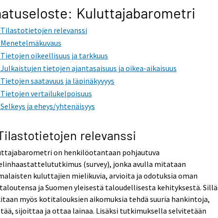
atuseloste: Kuluttajabarometri
. Tilastotietojen relevanssi
. Menetelmäkuvaus
. Tietojen oikeellisuus ja tarkkuus
. Julkaistujen tietojen ajantasaisuus ja oikea-aikaisuus
. Tietojen saatavuus ja läpinäkyvyys
. Tietojen vertailukelpoisuus
. Selkeys ja eheys/yhtenäisyys
 Tilastotietojen relevanssi
uttajabarometri on henkilöotantaan pohjautuva
linhaastattelututkimus (survey), jonka avulla mitataan
alaisten kuluttajien mielikuvia, arvioita ja odotuksia oman
taloutensa ja Suomen yleisestä taloudellisesta kehityksestä. Sillä
itaan myös kotitalouksien aikomuksia tehdä suuria hankintoja,
tää, sijoittaa ja ottaa lainaa. Lisäksi tutkimuksella selvitetään