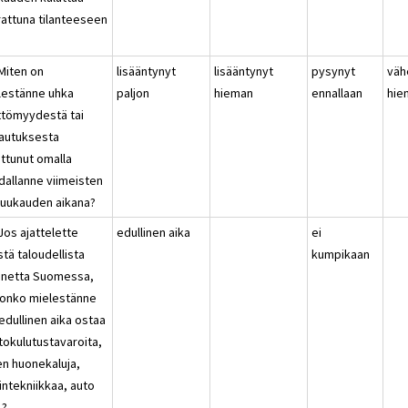
rattuna tilanteeseen
?
 Miten on
lisääntynyt
lisääntynyt
pysynyt
väh
lestänne uhka
paljon
hieman
ennallaan
hie
ttömyydestä tai
autuksesta
ttunut omalla
dallanne viimeisten
kuukauden aikana?
Jos ajattelette
edullinen aika
ei
stä taloudellista
kumpikaan
annetta Suomessa,
n onko mielestänne
edullinen aika ostaa
tokulutustavaroita,
en huonekaluja,
intekniikkaa, auto
.?