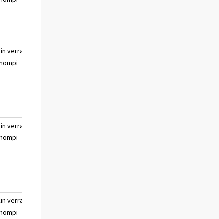
sanoa
kin verran
paljon huonompi
ei
nompi
osaa
sanoa
kin verran
paljon huonompi
ei
nompi
osaa
sanoa
kin verran
paljon huonompi
ei
nompi
osaa