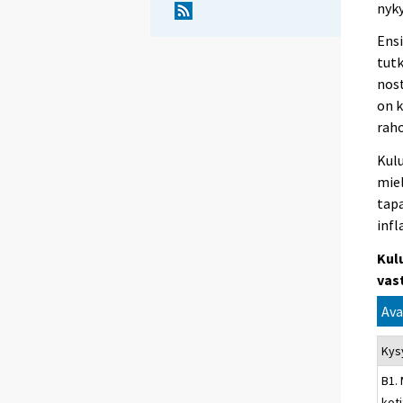
nyky
Ens
tutk
nost
on 
raho
Kul
miel
tap
infl
Kul
vas
Ava
Kys
B1.
kot