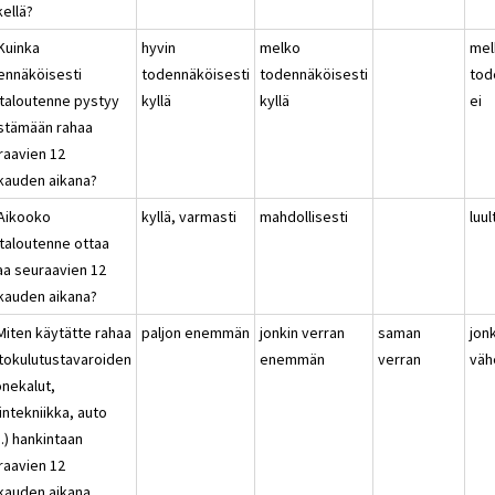
kellä?
 Kuinka
hyvin
melko
mel
ennäköisesti
todennäköisesti
todennäköisesti
tod
italoutenne pystyy
kyllä
kyllä
ei
stämään rahaa
raavien 12
kauden aikana?
 Aikooko
kyllä, varmasti
mahdollisesti
luul
italoutenne ottaa
naa seuraavien 12
kauden aikana?
Miten käytätte rahaa
paljon enemmän
jonkin verran
saman
jon
tokulutustavaroiden
enemmän
verran
vä
onekalut,
intekniikka, auto
.) hankintaan
raavien 12
kauden aikana