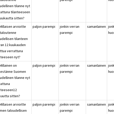
udellinen tilanne nyt
rattuna tilanteeseen
kuukautta sitten?
Millaisen arvioitte
paljon parempi
jonkin verran
samanlainen
jon
italoutenne
parempi
huo
udellisen tilanteen
van 12 kuukauden
uttua verrattuna
anteeseen nyt?
Millainen on
paljon parempi
jonkin verran
samanlainen
jon
lestänne Suomen
parempi
huo
udellinen tilanne nyt
rattuna
anteeseen12
kautta sitten?
Millaisen arvioitte
paljon parempi
jonkin verran
samanlainen
jon
men taloudellisen
parempi
huo