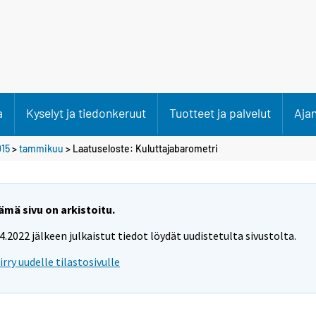
a
Kyselyt ja tiedonkeruut
Tuotteet ja palvelut
Aja
15
>
tammikuu
> Laatuseloste: Kuluttajabarometri
ämä sivu on arkistoitu.
.4.2022 jälkeen julkaistut tiedot löydät uudistetulta sivustolta.
iirry uudelle tilastosivulle