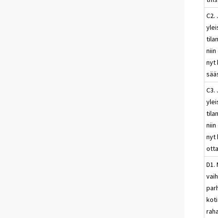
C2. 
ylei
til
nii
nyt 
sää
C3. 
ylei
til
nii
nyt 
otta
D1.
vai
par
kot
raha