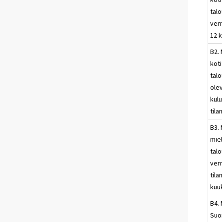
talo
ver
12 
B2. 
kot
talo
ole
kul
til
B3. 
mie
talo
ver
til
kuu
B4. 
Suo