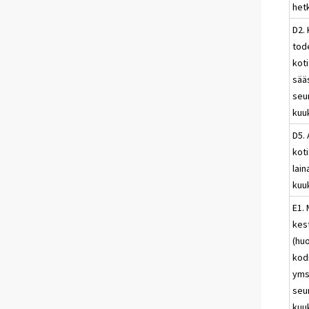
het
D2.
tod
kot
sää
seu
kuu
D5.
kot
lai
kuu
E1. 
kes
(hu
kod
yms
seu
kuu