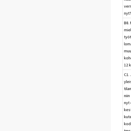
ver
nyt
B8.
mie
työ
lom
muu
koh
12 
C1. 
ylei
til
nii
nyt 
kes
kut
kod
tms