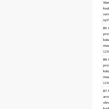
tila
kuu
ver
nyt
B5.
pros
kulu
muu
12 
B6.
pros
kulu
muu
12 
B7. 
arvi
ole
kuu