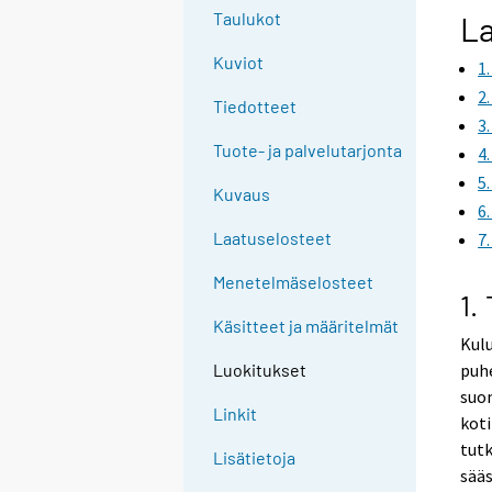
g
Taulukot
La
t
Kuviot
1
o
a
2
Tiedotteet
n
3
o
Tuote- ja palvelutarjonta
4
t
5
Kuvaus
h
6
e
Laatuselosteet
7
r
s
Menetelmäselosteet
1.
e
Käsitteet ja määritelmät
r
Kul
v
puhe
Luokitukset
i
suom
c
Linkit
koti
e
tutk
Lisätietoja
.
sääs