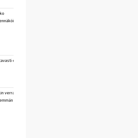
ko
hyvin
ei
ennäköisesti
todennäköisesti
osaa
ei
sanoa
tavasti ei
ei
ei
osaa
sanoa
kin verran
paljon
ei
hemmän
vähemmän
osaa
sanoa