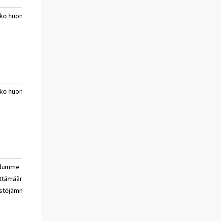
ko huono
erittäin huono
ei
a
aika
osaa
sanoa
ko huono
erittäin huono
ei
a
aika
osaa
sanoa
udumme
velkaannumme
ei
ttämään
osaa
stöjämme
sanoa