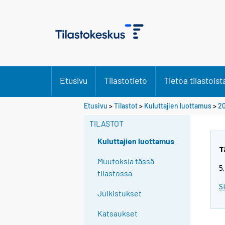
Etusivu
Tilastotieto
Tietoa tilastoist
Y
Etusivu
>
Tilastot
>
Kuluttajien luottamus
>
20
o
TILASTOT
u
a
Kuluttajien luottamus
r
T
e
Muutoksia tässä
5
m
tilastossa
o
S
Julkistukset
v
i
Katsaukset
n