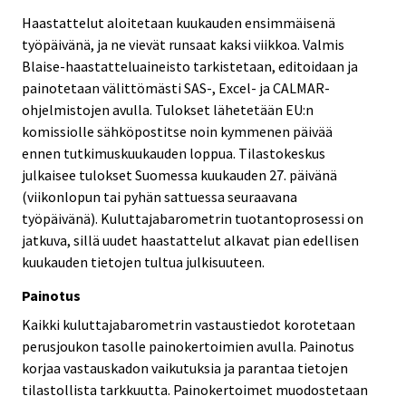
Haastattelut aloitetaan kuukauden ensimmäisenä
työpäivänä, ja ne vievät runsaat kaksi viikkoa. Valmis
Blaise-haastatteluaineisto tarkistetaan, editoidaan ja
painotetaan välittömästi SAS-, Excel- ja CALMAR-
ohjelmistojen avulla. Tulokset lähetetään EU:n
komissiolle sähköpostitse noin kymmenen päivää
ennen tutkimuskuukauden loppua. Tilastokeskus
julkaisee tulokset Suomessa kuukauden 27. päivänä
(viikonlopun tai pyhän sattuessa seuraavana
työpäivänä). Kuluttajabarometrin tuotantoprosessi on
jatkuva, sillä uudet haastattelut alkavat pian edellisen
kuukauden tietojen tultua julkisuuteen.
Painotus
Kaikki kuluttajabarometrin vastaustiedot korotetaan
perusjoukon tasolle painokertoimien avulla. Painotus
korjaa vastauskadon vaikutuksia ja parantaa tietojen
tilastollista tarkkuutta. Painokertoimet muodostetaan