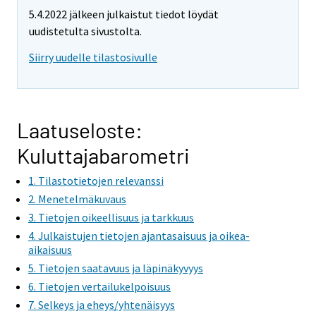
e
5.4.2022 jälkeen julkaistut tiedot löydät
m
uudistetulta sivustolta.
o
v
Siirry uudelle tilastosivulle
i
n
g
t
Laatuseloste:
o
Kuluttajabarometri
a
n
1. Tilastotietojen relevanssi
o
2. Menetelmäkuvaus
t
3. Tietojen oikeellisuus ja tarkkuus
h
4. Julkaistujen tietojen ajantasaisuus ja oikea-
e
aikaisuus
r
5. Tietojen saatavuus ja läpinäkyvyys
s
6. Tietojen vertailukelpoisuus
e
7. Selkeys ja eheys/yhtenäisyys
r