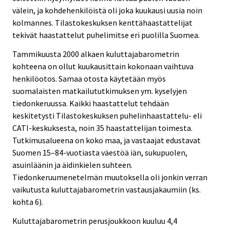
välein, ja kohdehenkilöistä oli joka kuukausi uusia noin
kolmannes. Tilastokeskuksen kenttähaastattelijat
tekivät haastattelut puhelimitse eri puolilla Suomea.
Tammikuusta 2000 alkaen kuluttajabarometrin
kohteena on ollut kuukausittain kokonaan vaihtuva
henkilöotos. Samaa otosta käytetään myös
suomalaisten matkailututkimuksen ym. kyselyjen
tiedonkeruussa. Kaikki haastattelut tehdään
keskitetysti Tilastokeskuksen puhelinhaastattelu- eli
CATI-keskuksesta, noin 35 haastattelijan toimesta.
Tutkimusalueena on koko maa, ja vastaajat edustavat
Suomen 15–84-vuotiasta väestöä iän, sukupuolen,
asuinläänin ja äidinkielen suhteen.
Tiedonkeruumenetelmän muutoksella oli jonkin verran
vaikutusta kuluttajabarometrin vastausjakaumiin (ks.
kohta 6).
Kuluttajabarometrin perusjoukkoon kuuluu 4,4