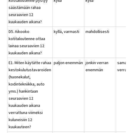
kotitaloutenne pystyy
kyllä
kyllä
säästämään rahaa
seuraavien 12
kuukauden aikana?
D5. Aikooko
kyllä, varmasti
mahdollisesti
kotitaloutenne ottaa
lainaa seuraavien 12
kuukauden aikana?
E1. Miten käytätte rahaa
paljon enemmän
jonkin verran
saman
kestokulutustavaroiden
enemmän
verran
(huonekalut,
kodintekniikka, auto
yms.) hankintaan
seuraavien 12
kuukauden aikana
verrattuna viimeksi
kuluneisiin 12
kuukauteen?