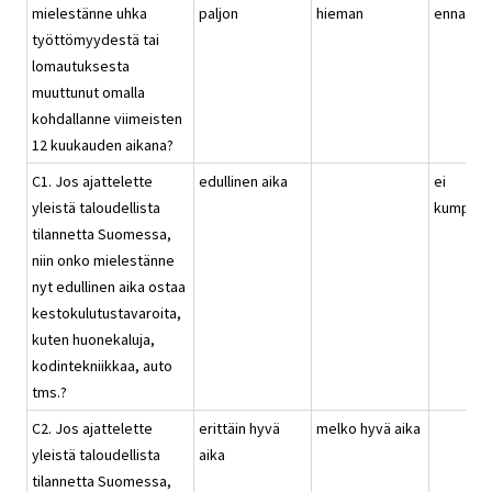
mielestänne uhka
paljon
hieman
ennallaa
työttömyydestä tai
lomautuksesta
muuttunut omalla
kohdallanne viimeisten
12 kuukauden aikana?
C1. Jos ajattelette
edullinen aika
ei
yleistä taloudellista
kumpika
tilannetta Suomessa,
niin onko mielestänne
nyt edullinen aika ostaa
kestokulutustavaroita,
kuten huonekaluja,
kodintekniikkaa, auto
tms.?
C2. Jos ajattelette
erittäin hyvä
melko hyvä aika
yleistä taloudellista
aika
tilannetta Suomessa,