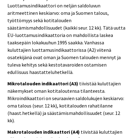
Luottamusindikaattori on neljän saldoluvun
aritmeettinen keskiarvo: oma ja Suomen talous,
työttömyys sekä kotitalouden
säästämismahdollisuudet (kaikki seur. 12 kk). Tätä uutta
EU-luottamusindikaattoria on mahdollista laskea
taaksepäin lokakuuhun 1995 saakka. Vanhassa
kuluttajien luottamusindikaattorissa (A2) viitenä
osatekijänä ovat oman ja Suomen talouden mennyt ja
tuleva kehitys sekä kestotavaroiden ostamisen
edullisuus haastatteluhetkellä.
Mikrotalouden indikaattori (A3)
tiivistää kuluttajien
näkemykset oman kotitaloutensa tilanteesta.
Mikroindikaattori on seuraavien saldolukujen keskiarvo:
oma talous (seur. 12 kk), kotitalouden rahatilanne
(haast.hetkellä) ja säästämismahdollisuudet (seur. 12
kk).
Makrotalouden indikaattori (A4)
tiivistää kuluttajien