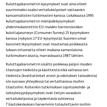
Kuluttajabarometrin kysymykset ovat aina olleet
suurimmaksi osaksi vertailukelpoiset vastaavien
kansainvälisten tutkimusten kanssa. Lokakuussa 1995
kuluttajabarometrin mielipidekysymykset
yhdenmukaistettiin EU-maiden harmonisoidun
kuluttajasurveyn (Consumer Survey) 15 kysymyksen
kanssa (nykyisin 17 EU-kysymystä). Suomen omat
barometrikysymykset ovat muutamaa poikkeusta
lukuun ottamatta olleet mukana samanlaisina
tutkimuksen alusta, marraskuusta 1987 lähtien.
Kuluttajabarometrin sisältö poikkeaa paljon muiden
tilastojen tiedoista ja käsitteistä eikä valtaosa sen
tiedoista (kvalitatiiviset arviot ja odotukset taloudesta)
ole suoraan yhteydessä tai vertailtavissa muihin
tilastoihin. Kuitenkin tutkimuksen sijoituskohde- ja
laiteyleisyyskysymykset ovat tietyin varauksin
vertailukelpoisia ja täydentäviä suhteessa
Tilastokeskuksen harvemmin toteutettaviin isoihin