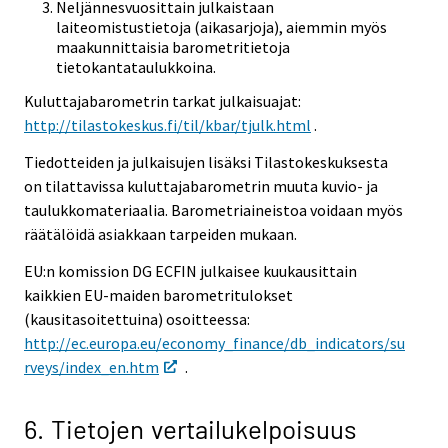
Neljännesvuosittain julkaistaan
laiteomistustietoja (aikasarjoja), aiemmin myös
maakunnittaisia barometritietoja
tietokantataulukkoina.
Kuluttajabarometrin tarkat julkaisuajat:
http://tilastokeskus.fi/til/kbar/tjulk.html
.
Tiedotteiden ja julkaisujen lisäksi Tilastokeskuksesta
on tilattavissa kuluttajabarometrin muuta kuvio- ja
taulukkomateriaalia. Barometriaineistoa voidaan myös
räätälöidä asiakkaan tarpeiden mukaan.
EU:n komission DG ECFIN julkaisee kuukausittain
kaikkien EU-maiden barometritulokset
(kausitasoitettuina) osoitteessa:
http://ec.europa.eu/economy_finance/db_indicators/su
rveys/index_en.htm
.
6. Tietojen vertailukelpoisuus