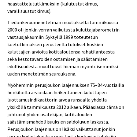
haastattelututkimuksiin (kulutustutkimus,
varallisuustutkimus).
Tiedonkeruumenetelmän muutoksella tammikuussa
2000 oli jonkin verran vaikutusta kuluttajabarometrin
vastausjakaumiin. Syksyllä 1999 toteutetun
koetutkimuksen perusteella tulokset koskien
kuluttajien arvioita kotitaloutensa rahatilanteesta
sekä kestotavaroiden ostamisen ja säästämisen
edullisuudesta muuttuivat hieman myönteisemmiksi
uuden menetelmän seurauksena.
Myöhemmin perusjoukon laajennuksen 75–84-vuotiailla
henkilöillä arvioidaan heikentäneen kuluttajien
luottamusindikaattorin arvoa runsaalla yhdellä
yksiköllä tammikuusta 2012 alkaen. Pääasiassa tämä on
johtunut yhden osatekijän, kotitalouden
säästämismahdollisuuksien saldoluvun laskusta.
Perusjoukon laajennus on lisäksi vaikuttanut jonkin
verran kodintekniikan omistusta koskeviin tuloksiin.