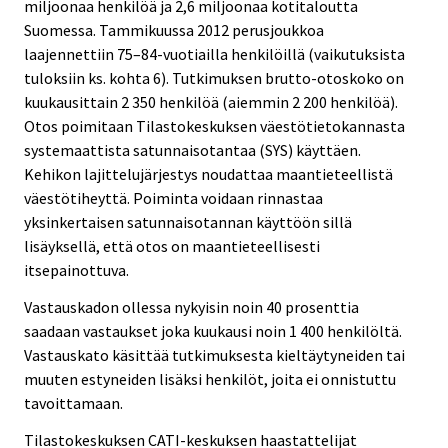
miljoonaa henkilöä ja 2,6 miljoonaa kotitaloutta
Suomessa. Tammikuussa 2012 perusjoukkoa
laajennettiin 75–84-vuotiailla henkilöillä (vaikutuksista
tuloksiin ks. kohta 6). Tutkimuksen brutto-otoskoko on
kuukausittain 2 350 henkilöä (aiemmin 2 200 henkilöä).
Otos poimitaan Tilastokeskuksen väestötietokannasta
systemaattista satunnaisotantaa (SYS) käyttäen.
Kehikon lajittelujärjestys noudattaa maantieteellistä
väestötiheyttä. Poiminta voidaan rinnastaa
yksinkertaisen satunnaisotannan käyttöön sillä
lisäyksellä, että otos on maantieteellisesti
itsepainottuva.
Vastauskadon ollessa nykyisin noin 40 prosenttia
saadaan vastaukset joka kuukausi noin 1 400 henkilöltä.
Vastauskato käsittää tutkimuksesta kieltäytyneiden tai
muuten estyneiden lisäksi henkilöt, joita ei onnistuttu
tavoittamaan.
Tilastokeskuksen CATI-keskuksen haastattelijat