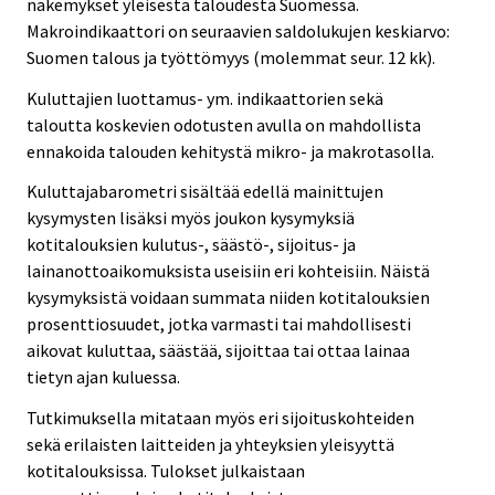
näkemykset yleisestä taloudesta Suomessa.
Makroindikaattori on seuraavien saldolukujen keskiarvo:
Suomen talous ja työttömyys (molemmat seur. 12 kk).
Kuluttajien luottamus- ym. indikaattorien sekä
taloutta koskevien odotusten avulla on mahdollista
ennakoida talouden kehitystä mikro- ja makrotasolla.
Kuluttajabarometri sisältää edellä mainittujen
kysymysten lisäksi myös joukon kysymyksiä
kotitalouksien kulutus-, säästö-, sijoitus- ja
lainanottoaikomuksista useisiin eri kohteisiin. Näistä
kysymyksistä voidaan summata niiden kotitalouksien
prosenttiosuudet, jotka varmasti tai mahdollisesti
aikovat kuluttaa, säästää, sijoittaa tai ottaa lainaa
tietyn ajan kuluessa.
Tutkimuksella mitataan myös eri sijoituskohteiden
sekä erilaisten laitteiden ja yhteyksien yleisyyttä
kotitalouksissa. Tulokset julkaistaan