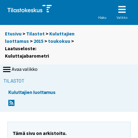
Valikko
Haku
Etusivu
>
Tilastot
>
Kuluttajien
luottamus
>
2015
>
toukokuu
>
Laatuseloste:
Kuluttajabarometri
Avaa valikko
TILASTOT
Kuluttajien luottamus
Y
o
u
a
r
Tämä sivu on arkistoitu.