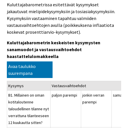
Kuluttajabarometrissa esitettävät kysymykset
jakautuvat mielipidekysymyksiin ja tosiasiakysymyksiin.
Kysymyksiin vastaaminen tapahtuu valmiiden
vastausvaihtoehtojen avulla (poikkeuksena inflaatiota
koskevat prosenttiarvio-kysymykset).
Kuluttajabarometrin keskeisten kysymysten
sanamuodot ja vastausvaihtoehdot
haastattelulomakkeella
Avaa taulukko
suurempana
Kysymys
Vastausvaihtoehdot
B1. Millainen on oman
paljon parempi
jonkin verran
samanla
kotitaloutenne
parempi
taloudellinen tilanne nyt
verrattuna tilanteeseen
12 kuukautta sitten?