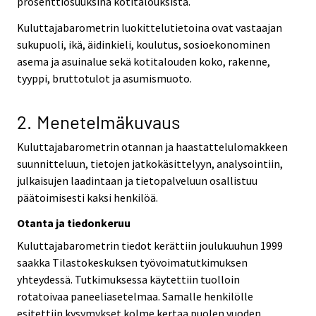
prosenttiosuuksina kotitalouksista.
Kuluttajabarometrin luokittelutietoina ovat vastaajan
sukupuoli, ikä, äidinkieli, koulutus, sosioekonominen
asema ja asuinalue sekä kotitalouden koko, rakenne,
tyyppi, bruttotulot ja asumismuoto.
2. Menetelmäkuvaus
Kuluttajabarometrin otannan ja haastattelulomakkeen
suunnitteluun, tietojen jatkokäsittelyyn, analysointiin,
julkaisujen laadintaan ja tietopalveluun osallistuu
päätoimisesti kaksi henkilöä.
Otanta ja tiedonkeruu
Kuluttajabarometrin tiedot kerättiin joulukuuhun 1999
saakka Tilastokeskuksen työvoimatutkimuksen
yhteydessä. Tutkimuksessa käytettiin tuolloin
rotatoivaa paneeliasetelmaa. Samalle henkilölle
esitettiin kysymykset kolme kertaa puolen vuoden