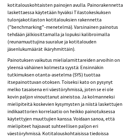
kotitalouskohtaisten painojen avulla. Painorakennetta
laskettaessa käytetään hyväksi Tilastokeskuksen
tulonjakotilaston kotitalouksien rakennetta
(”benchmarking”-menetelmä). Varsinainen painotus
tehdään jälkiosittamalla ja lopuksi kalibroimalla
(reunamuuttujina suuralue ja kotitalouden
jäsenlukumäärät ikäryhmittäin).
Painotuksen vaikutus mielialamittareiden arvoihin on
yleensä vähäinen kolmesta syystä: Ensinnäkin
tutkimuksen otanta-asetelma (SYS) tuottaa
itsepainottuvan otoksen. Toiseksi kato on pysynyt
melko tasaisena eri väestöryhmissä, joten se ei ole
kovin paljon vinouttanut aineistoa. Ja kolmanneksi
mielipiteitä koskevien kysymysten ja niistä laskettujen
indikaattorien korrelaatio on heikko painotuksessa
käytettyjen muuttujien kanssa. Voidaan sanoa, että
mielipiteet hajoavat suhteellisen paljon eri
väestöryhmissä. Kotitalouskohtaisissa tiedoissa