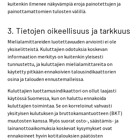
kuitenkin ilmenee näkyvämpiä eroja painotettujen ja
painottamattomien tulosten välillä.
3. Tietojen oikeellisuus ja tarkkuus
Mielialamittareiden luotettavuuden arviointi ei ole
yksiselitteistä. Kuluttajien odotuksia koskevan
informaation merkitys on kuitenkin yleisesti
tunnustettu, ja kuluttajien mielialamittareita on
käytetty pitkään ennakoivien talousindikaattorien
osina ja talouden ennustemalleissa.
Kuluttajien luottamusindikaattori on ollut laajasti
käytössä Suomessa, kun on haluttu ennakoida
kuluttajien toimintaa. Se on korreloinut vahvasti
yksityisen kulutuksen ja bruttokansantuotteen (BKT)
muutosten kanssa. Myös suorat osto-, säästämis- ja
lainanottoaikomuksia koskevat kysymykset ovat
ennakoineet hyvin kotitalouksien päätösten