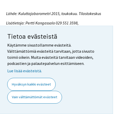
Lähde: Kuluttajabarometri 2015, toukokuu. Tilastokeskus
Lisätietoja: Pertti Kangassalo 029 551 3598,
kuluttaja.barometri@tilastokeskus.fi
Tietoa evästeistä
Vastaava tilastojohtaja: Riitta Harala
Käytämme sivustollamme evästeitä.
Välttämättömiä evästeitä tarvitaan, jotta sivusto
Päivitetty 27.5.2015
toimii oikein. Muita evästeitä tarvitaan videoiden,
podcastien ja palautepalvelun esittämiseen.
Viittausohje
:
Lue lisää evästeistä.
Suomen virallinen tilasto (SVT): Kuluttajien
luottamus [verkkojulkaisu].
Hyväksyn kaikki evästeet
ISSN=2669-8862.
Toukokuu
2015,
Laatuseloste: Kuluttajabarometri . Helsinki:
Vain välttämättömät evästeet
Tilastokeskus [viitattu: 8.8.2026].
Saantitapa:
https://stat.fi/til/kbar/2015/05/kbar_2015_05