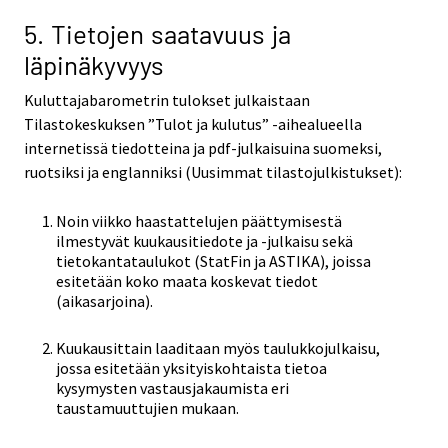
5. Tietojen saatavuus ja
läpinäkyvyys
Kuluttajabarometrin tulokset julkaistaan
Tilastokeskuksen ”Tulot ja kulutus” -aihealueella
internetissä tiedotteina ja pdf-julkaisuina suomeksi,
ruotsiksi ja englanniksi (Uusimmat tilastojulkistukset):
Noin viikko haastattelujen päättymisestä
ilmestyvät kuukausitiedote ja -julkaisu sekä
tietokantataulukot (StatFin ja ASTIKA), joissa
esitetään koko maata koskevat tiedot
(aikasarjoina).
Kuukausittain laaditaan myös taulukkojulkaisu,
jossa esitetään yksityiskohtaista tietoa
kysymysten vastausjakaumista eri
taustamuuttujien mukaan.