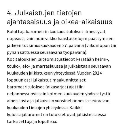
4. Julkaistujen tietojen
ajantasaisuus ja oikea-aikaisuus
Kuluttajabarometrin kuukausitulokset ilmestyvät
nopeasti, vain noin viikko haastattelujen päättymisen
jälkeen tutkimuskuukauden 27. päivänä (viikonlopun tai
pyhän sattuessa seuraavana työpäivänä).
Kotitalouksien laiteomistustiedot kerätään helmi-,
touko-, elo- ja marraskuussa ja julkaistaan seuraavan
kuukauden julkistuksen yhteydessä. Vuoden 2014
loppuun asti julkaistut maakunnittaiset
barometritulokset (aikasarjat) ajettiin
neljännesvuosittain kolmen kuukauden yhdistetystä
aineistosta ja julkaistiin vuosineljännestä seuraavan
kuukauden tietojen yhteydessä. Kaikki
kuluttajabarometrin tulokset ovat julkistettaessa
tarkistettuja ja lopullisia.