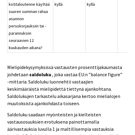
kotitaloutenne käyttää
kyllä
kyllä
suuren summan rahaa
asunnon
peruskorjauksiin tai -
parannuksiin
seuraavien 12
kuukauden aikana?
Mielipidekysymyksissä vastausten prosenttijakaumasta
johdetaan
saldoluku
, joka vastaa EU:n ”balance figure”
-mittaria. Saldoluku luonnehtii vastaajien
keskimääräistä mielipidettä tiettynä ajankohtana.
Saldolukujen tarkastelu aikasarjana kertoo mielialojen
muutoksista ajankohdasta toiseen.
Saldoluku saadaan myönteisten ja kielteisten
vastausosuuksien erotuksena painottamalla
äärivastauksia luvulla 1 ja maltillisempia vastauksia