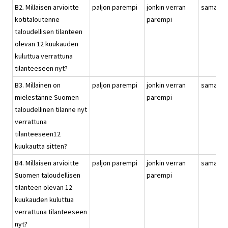
B2. Millaisen arvioitte
paljon parempi
jonkin verran
samanla
kotitaloutenne
parempi
taloudellisen tilanteen
olevan 12 kuukauden
kuluttua verrattuna
tilanteeseen nyt?
B3. Millainen on
paljon parempi
jonkin verran
samanla
mielestänne Suomen
parempi
taloudellinen tilanne nyt
verrattuna
tilanteeseen12
kuukautta sitten?
B4. Millaisen arvioitte
paljon parempi
jonkin verran
samanla
Suomen taloudellisen
parempi
tilanteen olevan 12
kuukauden kuluttua
verrattuna tilanteeseen
nyt?