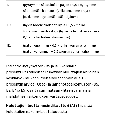
D1
(pystymme säästämään paljon + 0,5 x pystymme
säästämään hieman) - (velkaannumme + 0,5 x
joudumme käyttämään säästöjämme)
D2
(hyvin todennäköisesti kyllä + 0,5 x melko
todennäköisesti kyllä) - (hyvin todennäköisesti ei +
0,5 x melko todennäköisesti ei)
E1
(paljon enemmän + 0,5 x jonkin verran enemmän) -
(paljon vähemmän + 0,5 x jonkin verran vähemmän)
Inflaatio-kysymysten (B5 ja B6) kohdalla
prosenttivastauksista lasketaan kuluttajien arvioiden
keskiarvo (mukaan itseisarvoltaan vain alle 15
prosentin arviot). Osto- ja lainanottoaikomusten (D5,
E2, E4 ja E5) osalta summataan yhteen varman ja
mahdollisen aikomuksen vastausosuudet.
Kuluttajien luottamusindikaattori (A1)
tiivistää
kuluttajien näkemykset taloudesta.