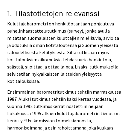
v
i
1. Tilastotietojen relevanssi
c
Kuluttajabarometri on henkilöotantaan pohjautuva
e
puhelinhaastattelututkimus (survey), jonka avulla
.
mitataan suomalaisten kuluttajien mielikuvia, arvioita
ja odotuksia oman kotitaloutensa ja Suomen yleisestä
taloudellisesta kehityksestä. Sillä tutkitaan myös
kotitalouksien aikomuksia tehdä suuria hankintoja,
säästää, sijoittaa ja ottaa lainaa. Lisäksi tutkimuksella
selvitetään nykyaikaisten laitteiden yleisyyttä
kotitalouksissa.
Ensimmäinen barometritutkimus tehtiin marraskuussa
1987. Aluksi tutkimus tehtiin kaksi kertaa vuodessa, ja
vuonna 1992 tutkimuskerrat nostettiin neljään.
Lokakuusta 1995 alkaen kuluttajabarometrin tiedot on
kerätty EU:n komission toimeksiannosta,
harmonisoimana ja osin rahoittamana joka kuukausi.