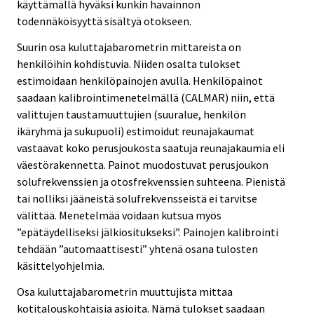
käyttämällä hyväksi kunkin havainnon
todennäköisyyttä sisältyä otokseen.
Suurin osa kuluttajabarometrin mittareista on
henkilöihin kohdistuvia. Niiden osalta tulokset
estimoidaan henkilöpainojen avulla. Henkilöpainot
saadaan kalibrointimenetelmällä (CALMAR) niin, että
valittujen taustamuuttujien (suuralue, henkilön
ikäryhmä ja sukupuoli) estimoidut reunajakaumat
vastaavat koko perusjoukosta saatuja reunajakaumia eli
väestörakennetta. Painot muodostuvat perusjoukon
solufrekvenssien ja otosfrekvenssien suhteena. Pienistä
tai nolliksi jääneistä solufrekvensseistä ei tarvitse
välittää. Menetelmää voidaan kutsua myös
”epätäydelliseksi jälkiositukseksi”. Painojen kalibrointi
tehdään ”automaattisesti” yhtenä osana tulosten
käsittelyohjelmia.
Osa kuluttajabarometrin muuttujista mittaa
kotitalouskohtaisia asioita. Nämä tulokset saadaan