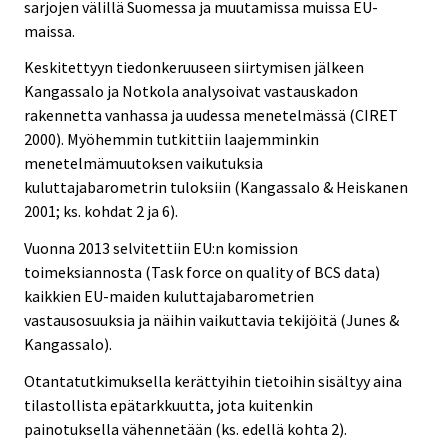
sarjojen välillä Suomessa ja muutamissa muissa EU-
maissa.
Keskitettyyn tiedonkeruuseen siirtymisen jälkeen
Kangassalo ja Notkola analysoivat vastauskadon
rakennetta vanhassa ja uudessa menetelmässä (CIRET
2000). Myöhemmin tutkittiin laajemminkin
menetelmämuutoksen vaikutuksia
kuluttajabarometrin tuloksiin (Kangassalo & Heiskanen
2001; ks. kohdat 2 ja 6).
Vuonna 2013 selvitettiin EU:n komission
toimeksiannosta (Task force on quality of BCS data)
kaikkien EU-maiden kuluttajabarometrien
vastausosuuksia ja näihin vaikuttavia tekijöitä (Junes &
Kangassalo).
Otantatutkimuksella kerättyihin tietoihin sisältyy aina
tilastollista epätarkkuutta, jota kuitenkin
painotuksella vähennetään (ks. edellä kohta 2).