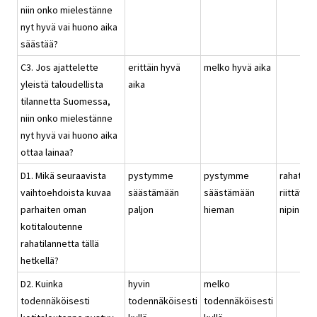
niin onko mielestänne
nyt hyvä vai huono aika
säästää?
C3. Jos ajattelette
erittäin hyvä
melko hyvä aika
yleistä taloudellista
aika
tilannetta Suomessa,
niin onko mielestänne
nyt hyvä vai huono aika
ottaa lainaa?
D1. Mikä seuraavista
pystymme
pystymme
rahat
vaihtoehdoista kuvaa
säästämään
säästämään
riittävät
parhaiten oman
paljon
hieman
nipin nap
kotitaloutenne
rahatilannetta tällä
hetkellä?
D2. Kuinka
hyvin
melko
todennäköisesti
todennäköisesti
todennäköisesti