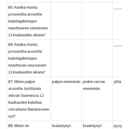
B5. Kuinka monta
_ _ , _ %
prosenttia arvioitte
kuluttajahintojen
muuttuneen viimeisten
12 kuukauden aikana?
B6. Kuinka monta
_ _ , _ %
prosenttia arvioitte
kuluttajahintojen
muuttuvan seuraavien
12 kuukauden aikana?
B7. Miten paljon
paljon enemmän
jonkin verran
yhtä pal
arvioitte työttömiä
enemmän
olevan Suomessa 12
kuukauden kuluttua
verrattuna tilanteeseen
nyt?
B8. Miten on
lisääntynyt
lisääntynyt
pysynyt