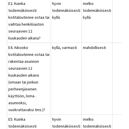
E2. Kuinka
hyvin
melko
todennäköisesti
todennäköisesti
todennäköisesti
kotitaloutenne ostaa tai
kyllä
kyllä
vaihtaa henkilöauton
seuraavien 12
kuukauden aikana?
E4. Aikooko
kyllä, varmasti
mahdollisesti
kotitaloutenne ostaa tai
rakentaa asunnon
seuraavien 12
kuukauden aikana
(omaan tai jonkun
perheenjäsenen
käyttöön, loma-
asunnoksi,
vuokrattavaksi tms.)?
E5. Kuinka
hyvin
melko
todennäköisesti
todennäköisesti
todennäköisesti