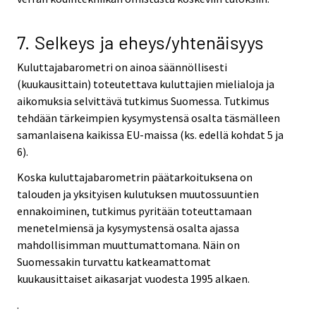
7. Selkeys ja eheys/yhtenäisyys
Kuluttajabarometri on ainoa säännöllisesti
(kuukausittain) toteutettava kuluttajien mielialoja ja
aikomuksia selvittävä tutkimus Suomessa. Tutkimus
tehdään tärkeimpien kysymystensä osalta täsmälleen
samanlaisena kaikissa EU-maissa (ks. edellä kohdat 5 ja
6).
Koska kuluttajabarometrin päätarkoituksena on
talouden ja yksityisen kulutuksen muutossuuntien
ennakoiminen, tutkimus pyritään toteuttamaan
menetelmiensä ja kysymystensä osalta ajassa
mahdollisimman muuttumattomana. Näin on
Suomessakin turvattu katkeamattomat
kuukausittaiset aikasarjat vuodesta 1995 alkaen.
.