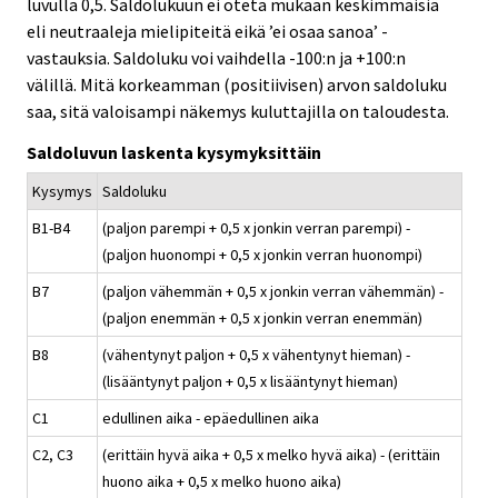
luvulla 0,5. Saldolukuun ei oteta mukaan keskimmäisiä
eli neutraaleja mielipiteitä eikä ’ei osaa sanoa’ -
vastauksia. Saldoluku voi vaihdella -100:n ja +100:n
välillä. Mitä korkeamman (positiivisen) arvon saldoluku
saa, sitä valoisampi näkemys kuluttajilla on taloudesta.
Saldoluvun laskenta kysymyksittäin
Kysymys
Saldoluku
B1-B4
(paljon parempi + 0,5 x jonkin verran parempi) -
(paljon huonompi + 0,5 x jonkin verran huonompi)
B7
(paljon vähemmän + 0,5 x jonkin verran vähemmän) -
(paljon enemmän + 0,5 x jonkin verran enemmän)
B8
(vähentynyt paljon + 0,5 x vähentynyt hieman) -
(lisääntynyt paljon + 0,5 x lisääntynyt hieman)
C1
edullinen aika - epäedullinen aika
C2, C3
(erittäin hyvä aika + 0,5 x melko hyvä aika) - (erittäin
huono aika + 0,5 x melko huono aika)