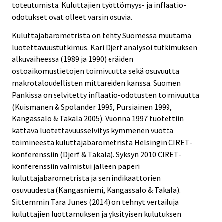
toteutumista. Kuluttajien työttömyys- ja inflaatio-
odotukset ovat olleet varsin osuvia.
Kuluttajabarometrista on tehty Suomessa muutama
luotettavuustutkimus. Kari Djerf analysoi tutkimuksen
alkuvaiheessa (1989 ja 1990) eräiden
ostoaikomustietojen toimivuutta sekä osuvuutta
makrotaloudellisten mittareiden kanssa. Suomen
Pankissa on selvitetty inflaatio-odotusten toimivuutta
(Kuismanen & Spolander 1995, Pursiainen 1999,
Kangassalo & Takala 2005). Vuonna 1997 tuotettiin
kattava luotettavuusselvitys kymmenen vuotta
toimineesta kuluttajabarometrista Helsingin CIRET-
konferenssiin (Djerf & Takala). Syksyn 2010 CIRET-
konferenssiin valmistui jälleen paperi
kuluttajabarometrista ja sen indikaattorien
osuvuudesta (Kangasniemi, Kangassalo & Takala).
Sittemmin Tara Junes (2014) on tehnyt vertailuja
kuluttajien luottamuksen ja yksityisen kulutuksen