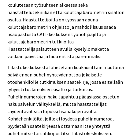
koulutetaan työsuhteen alkaessa sekä
haastattelutekniikan että kuluttajabarometrin sisällön
osalta. Haastattelijoilla on työssään apuna
kuluttajabarometrin ohjeisto ja mahdollisuus saada
lisäopastusta CATI-keskuksen työnohjaajilta ja
kuluttajabarometrin tutkijoilta.
Haastattelijapalautteen avulla kyselylomaketta
voidaan päivittää ja hioa entistä paremmaksi.
Tilastokeskuksesta lähetetään kuukausittain muutama
päivä ennen puhelinyhteydenottoa jokaiselle
otoshenkilölle tutkimuksen saatekirje, jossa esitellään
lyhyesti tutkimuksen sisältö ja tarkoitus.
Puhelinnumerojen haku tapahtuu pääasiassa ostetun
hakupalvelun välityksellä, mutta haastattelijat
täydentävät sitä lopuksi lisähakujen avulla.
Kohdehenkilöitä, joille ei löydetä puhelinnumeroa,
pyydetään saatekirjeessä ottamaan itse yhteyttä
puhelimitse tai sähköpostitse Tilastokeskukseen.